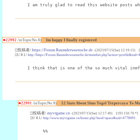
I am truly glad to read this website posts wh
■22992
/inTopicNo.8)
Im happy I finally registered
□投稿者/
https://Forum.Raumderwuensche.de
-(2023/07/15(Sat) 12:19:15) 
□U R L/
http://https://Forum.Raumderwuensche.de/member.php?action=profile&uid=
I think that is one of the so much vital inmf
■22991
/inTopicNo.9)
12 Stats About Situs Togel Terpercaya To M
□投稿者/
myvrgame.cn
-(2023/07/15(Sat) 12:17:40) [193.150.70.*]
□U R L/
http://www.myvrgame.cn/home.php?mod=space&uid=4778091
%%