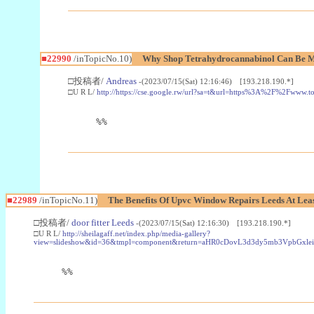
■22990
/inTopicNo.10)
Why Shop Tetrahydrocannabinol Can Be M
□投稿者/
Andreas
-(2023/07/15(Sat) 12:16:46) [193.218.190.*]
□U R L/
http://https://cse.google.rw/url?sa=t&url=https%3A%2F%2Fwww.
%%
■22989
/inTopicNo.11)
The Benefits Of Upvc Window Repairs Leeds At Leas
□投稿者/
door fitter Leeds
-(2023/07/15(Sat) 12:16:30) [193.218.190.*]
□U R L/
http://sheilagaff.net/index.php/media-gallery?
view=slideshow&id=36&tmpl=component&return=aHR0cDovL3d3dy5mb3Vpb
%%