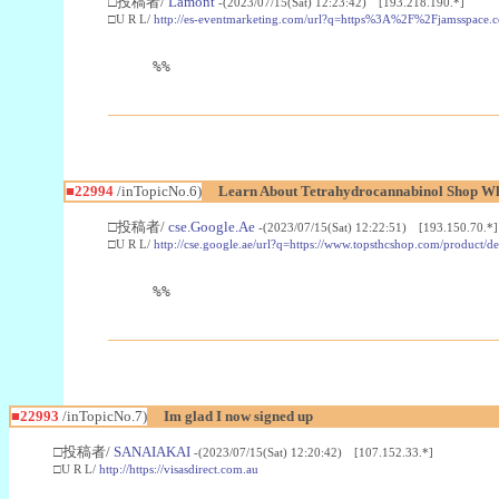
□投稿者/
Lamont
-(2023/07/15(Sat) 12:23:42) [193.218.190.*]
□U R L/
http://es-eventmarketing.com/url?q=https%3A%2F%2Fjamsspace.
%%
■22994
/inTopicNo.6)
Learn About Tetrahydrocannabinol Shop W
□投稿者/
cse.Google.Ae
-(2023/07/15(Sat) 12:22:51) [193.150.70.*]
□U R L/
http://cse.google.ae/url?q=https://www.topsthcshop.com/product/d
%%
■22993
/inTopicNo.7)
Im glad I now signed up
□投稿者/
SANAIAKAI
-(2023/07/15(Sat) 12:20:42) [107.152.33.*]
□U R L/
http://https://visasdirect.com.au