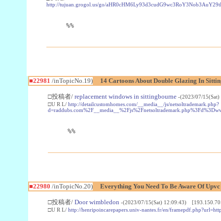
http://tujuan.grogol.us/go/aHR0cHM6Ly93d3cudG9wc3RoY3Nob3A
%%
■22981
/inTopicNo.19)
14 Cartoons About Double Glazing In Sitti
□投稿者/
replacement windows in sittingbourne
-(2023/07/15(Sat)
□U R L/
http://detailcustomhomes.com/__media__/js/netsoltrademark.php?
d=raddubs.com%2F__media__%2Fjs%2Fnetsoltrademark.php%3Fd%3Dwww
%%
■22980
/inTopicNo.20)
Everything You Need To Be Aware Of Upv
□投稿者/
Door wimbledon
-(2023/07/15(Sat) 12:09:43) [193.150.70
□U R L/
http://henripoincarepapers.univ-nantes.fr/en/framepdf.php?url=ht