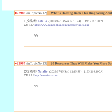
■22988
/inTopicNo.12)
What's Holding Back This Diagnosing Adul
□投稿者/
Estella
-(2023/07/15(Sat) 12:16:24) [193.218.190.*]
□U R L/
http://www.gamenglish.com/message/index.php
%%
■22987
/inTopicNo.13)
20 Resources That Will Make You More Succ
□投稿者/
Natalie
-(2023/07/15(Sat) 12:15:58) [193.218.190.*]
□U R L/
http://eurasiaaz.com/
%%