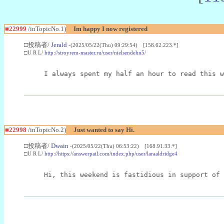
■22999
/inTopicNo.1)
Im happy I now registered
□投稿者/
Jerald
-(2025/05/22(Thu) 09:29:54) [158.62.223.*]
□U R L/
http://stroyrem-master.ru/user/nielsendehn5/
I always spent my half an hour to read this w
■22998
/inTopicNo.2)
Just wanted to say Hi.
□投稿者/
Dwain
-(2025/05/22(Thu) 06:53:22) [168.91.33.*]
□U R L/
http://https://answerpail.com/index.php/user/laraaldridge4
Hi, this weekend is fastidious in support of 