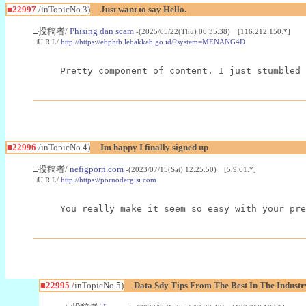
■22997
/inTopicNo.3)
Just want to say Hello.
□投稿者/
Phising dan scam
-(2025/05/22(Thu) 06:35:38) [116.212.150.*]
□U R L/
http://https://ebphtb.lebakkab.go.id/?system=MENANG4D
Pretty component of content. I just stumbled 
■22996
/inTopicNo.4)
Im happy I finally signed up
□投稿者/
nefigporn.com
-(2023/07/15(Sat) 12:25:50) [5.9.61.*]
□U R L/
http://https://pornodergisi.com
You really make it seem so easy with your pre
■22995
/inTopicNo.5)
Data Sdy Tips From The Best In The Industr