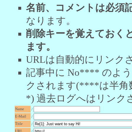
名前、コメントは必須
なります。
削除キーを覚えておく
ます。
URLは自動的にリンク
記事中に No**** 
クされます(****は半角
*) 過去ログへはリンク
Name
/
E-Mail
/
Title
/
URL
/