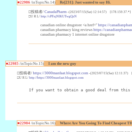
■22986
/inTopicNo.14)
Re[231]: Just wanted to say Hi.
□投稿者/
CanadaPharm
-(2023/07/15(Sat) 12:14:57) [178.159.37.*]
□U R L/
http://cPFnjNIKUTwgQzN
canadian online drugstore <a href="
https://canadianphar
canadian pharmacy king reviews
https://canadianpharmac
canadian pharmacy 1 internet online drugstore
■22985
/inTopicNo.15)
I am the new guy
□投稿者/
https://3000manfaat.blogspot.com
-(2023/07/15(Sat) 12:11:37) 
□U R L/
http://https://3000manfaat.blogspot.com
If you want to obtain a good deal from this
■22984
/inTopicNo.16)
Where Are You Going To Find Cheapest TH