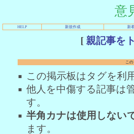
意
HELP
新規作成
新
[
親記事を
この
この掲示板はタグを利
他人を中傷する記事は
す。
半角カナは使用しない
ます。