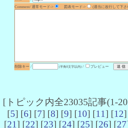
Comment/ 通常モード->
図表モード->
(適当に改行して下さい
削除キー
/
/
プレビュー
(半角8文字以内)
[トピック内全23035記事(1-20 
[
5
] [
6
] [
7
] [
8
] [
9
] [
10
] [
11
] [
12
]
[
21
] [
22
] [
23
] [
24
] [
25
] [
26
] [
27