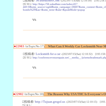
□投稿者/
56.usleallster.Com
-(2023/07/15(Sat) 12:10:59) [193.218.
□U R L/
http://https://56.usleallster.com/index/d1?
diff=0&utm_source=ogdd&utm_campaign=26607&utm_content=&utm_cl
bombs%2F&an=&utm_term=&site=&pushMode=popup
%%
■22983
/inTopicNo.17)
What Can A Weekly Car Locksmith Near Me
□投稿者/
Locksmith for a car
-(2023/07/15(Sat) 12:10:32) [193.150.
□U R L/
http://conferencevenuesspain.net/__media__/js/netsoltrademark
%%
■22982
/inTopicNo.18)
The Reason Why USA THC Is Everyone's Ob
□投稿者/
http://Tujuan.grogol.us
-(2023/07/15(Sat) 12:10:15) [193.
□U R L/