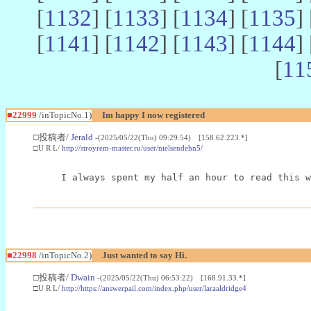
[
1132
] [
1133
] [
1134
] [
1135
] 
[
1141
] [
1142
] [
1143
] [
1144
] 
[
11
■22999
/inTopicNo.1)
Im happy I now registered
□投稿者/
Jerald
-(2025/05/22(Thu) 09:29:54) [158.62.223.*]
□U R L/
http://stroyrem-master.ru/user/nielsendehn5/
I always spent my half an hour to read this w
■22998
/inTopicNo.2)
Just wanted to say Hi.
□投稿者/
Dwain
-(2025/05/22(Thu) 06:53:22) [168.91.33.*]
□U R L/
http://https://answerpail.com/index.php/user/laraaldridge4