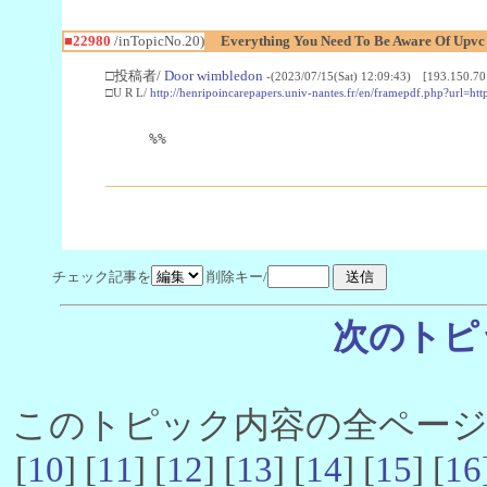
■22980
/inTopicNo.20)
Everything You Need To Be Aware Of Upv
□投稿者/
Door wimbledon
-(2023/07/15(Sat) 12:09:43) [193.150.70
□U R L/
http://henripoincarepapers.univ-nantes.fr/en/framepdf.php?url=ht
%%
チェック記事を
削除キー/
次のトピ
このトピック内容の全ページ数 
[
10
] [
11
] [
12
] [
13
] [
14
] [
15
] [
16