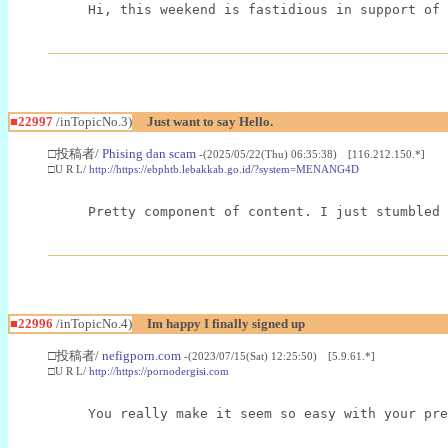
Hi, this weekend is fastidious in support of 
■22997
/inTopicNo.3)
Just want to say Hello.
□投稿者/
Phising dan scam
-(2025/05/22(Thu) 06:35:38) [116.212.150.*]
□U R L/
http://https://ebphtb.lebakkab.go.id/?system=MENANG4D
Pretty component of content. I just stumbled 
■22996
/inTopicNo.4)
Im happy I finally signed up
□投稿者/
nefigporn.com
-(2023/07/15(Sat) 12:25:50) [5.9.61.*]
□U R L/
http://https://pornodergisi.com
You really make it seem so easy with your pre