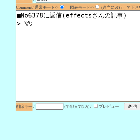
Comment/ 通常モード->
図表モード->
(適当に改行して下さい
削除キー
/
/
プレビュー
(半角8文字以内)