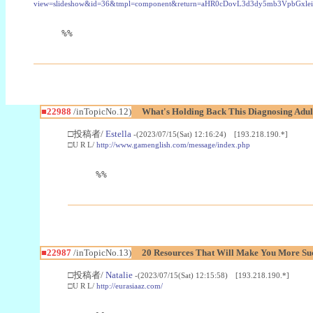
view=slideshow&id=36&tmpl=component&return=aHR0cDovL3d3dy5mb3Vpb
%%
■22988
/inTopicNo.12)
What's Holding Back This Diagnosing Adul
□投稿者/
Estella
-(2023/07/15(Sat) 12:16:24) [193.218.190.*]
□U R L/
http://www.gamenglish.com/message/index.php
%%
■22987
/inTopicNo.13)
20 Resources That Will Make You More Succ
□投稿者/
Natalie
-(2023/07/15(Sat) 12:15:58) [193.218.190.*]
□U R L/
http://eurasiaaz.com/