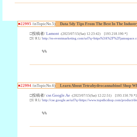
■22995
/inTopicNo.5)
Data Sdy Tips From The Best In The Industr
□投稿者/
Lamont
-(2023/07/15(Sat) 12:23:42) [193.218.190.*]
□U R L/
http://es-eventmarketing.com/url?q=https%3A%2F%2Fjamsspace.
%%
■22994
/inTopicNo.6)
Learn About Tetrahydrocannabinol Shop W
□投稿者/
cse.Google.Ae
-(2023/07/15(Sat) 12:22:51) [193.150.70.*]
□U R L/
http://cse.google.ae/url?q=https://www.topsthcshop.com/product/d
%%