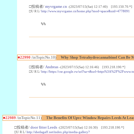
□投稿者/
myvrgame.cn
-(2023/07/15(Sat) 12:17:40) [193.150.70.*]
□U R L/
http://www.myvrgame.cn/home.php?mod=space&uid=4778091
%%
■22990
/inTopicNo.10)
Why Shop Tetrahydrocannabinol Can Be M
□投稿者/
Andreas
-(2023/07/15(Sat) 12:16:46) [193.218.190.*]
□U R L/
http://https://cse.google.rw/url?sa=t&url=https%3A%2F%2Fwww.
%%
■22989
/inTopicNo.11)
The Benefits Of Upvc Window Repairs Leeds At Leas
□投稿者/
door fitter Leeds
-(2023/07/15(Sat) 12:16:30) [193.218.190.*]
□U R L/
http://sheilagaff.net/index.php/media-gallery?