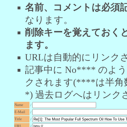
名前、コメントは必須
なります。
削除キーを覚えておく
ます。
URLは自動的にリンク
記事中に No**** 
クされます(****は半角
*) 過去ログへはリンク
Name
/
E-Mail
/
Title
/
URL
/