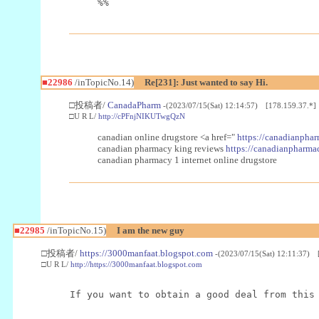
%%
■22986
/inTopicNo.14)
Re[231]: Just wanted to say Hi.
□投稿者/
CanadaPharm
-(2023/07/15(Sat) 12:14:57) [178.159.37.*]
□U R L/
http://cPFnjNIKUTwgQzN
canadian online drugstore <a href="
https://canadianphar
canadian pharmacy king reviews
https://canadianpharmac
canadian pharmacy 1 internet online drugstore
■22985
/inTopicNo.15)
I am the new guy
□投稿者/
https://3000manfaat.blogspot.com
-(2023/07/15(Sat) 12:11:37) 
□U R L/
http://https://3000manfaat.blogspot.com
If you want to obtain a good deal from this