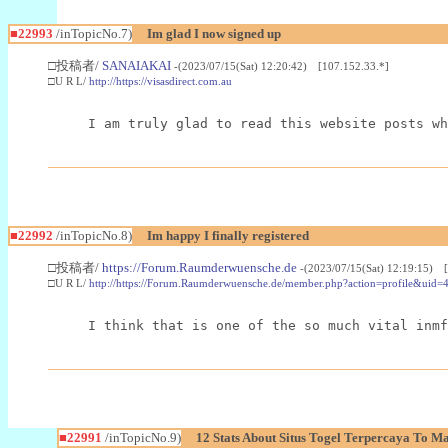
■22993
/inTopicNo.7)
Im glad I now signed up
□投稿者/
SANAIAKAI
-(2023/07/15(Sat) 12:20:42) [107.152.33.*]
□U R L/
http://https://visasdirect.com.au
I am truly glad to read this website posts wh
■22992
/inTopicNo.8)
Im happy I finally registered
□投稿者/
https://Forum.Raumderwuensche.de
-(2023/07/15(Sat) 12:19:15) 
□U R L/
http://https://Forum.Raumderwuensche.de/member.php?action=profile&uid=
I think that is one of the so much vital inmf
■22991
/inTopicNo.9)
12 Stats About Situs Togel Terpercaya To M