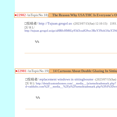
■22982
/inTopicNo.18)
The Reason Why USA THC Is Everyone's Ob
□投稿者/
http://Tujuan.grogol.us
-(2023/07/15(Sat) 12:10:15) [193.
□U R L/
http://tujuan.grogol.us/go/aHR0cHM6Ly93d3cudG9wc3RoY3Nob3A
%%
■22981
/inTopicNo.19)
14 Cartoons About Double Glazing In Sitti
□投稿者/
replacement windows in sittingbourne
-(2023/07/15(Sat)
□U R L/
http://detailcustomhomes.com/__media__/js/netsoltrademark.php?
d=raddubs.com%2F__media__%2Fjs%2Fnetsoltrademark.php%3Fd%3Dwww
%%