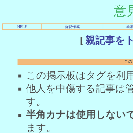
意
HELP
新規作成
新
[
親記事を
この
この掲示板はタグを利
他人を中傷する記事は
す。
半角カナは使用しない
ます。