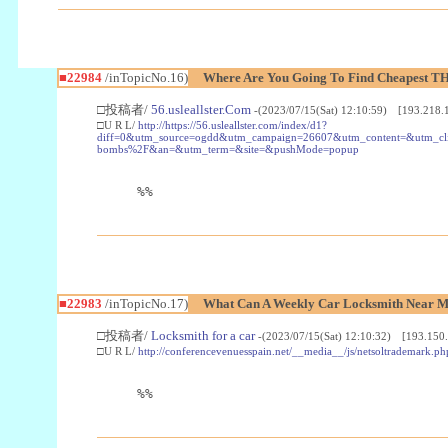
■22984
/inTopicNo.16)
Where Are You Going To Find Cheapest TH
□投稿者/
56.usleallster.Com
-(2023/07/15(Sat) 12:10:59) [193.218.
□U R L/
http://https://56.usleallster.com/index/d1?
diff=0&utm_source=ogdd&utm_campaign=26607&utm_content=&utm_cl
bombs%2F&an=&utm_term=&site=&pushMode=popup
%%
■22983
/inTopicNo.17)
What Can A Weekly Car Locksmith Near Me
□投稿者/
Locksmith for a car
-(2023/07/15(Sat) 12:10:32) [193.150.
□U R L/
http://conferencevenuesspain.net/__media__/js/netsoltrademark
%%