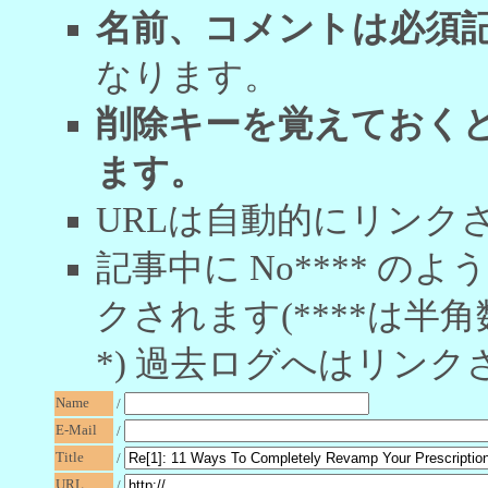
名前、コメントは必須
なります。
削除キーを覚えておく
ます。
URLは自動的にリンク
記事中に No**** 
クされます(****は半角
*) 過去ログへはリンク
Name
/
E-Mail
/
Title
/
URL
/