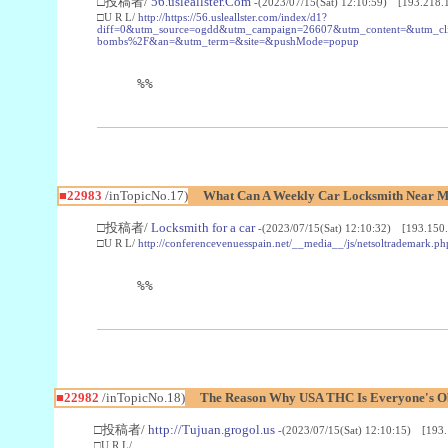
□投稿者/
56.usleallster.Com
-(2023/07/15(Sat) 12:10:59) [193.218.
□U R L/
http://https://56.usleallster.com/index/d1?
diff=0&utm_source=ogdd&utm_campaign=26607&utm_content=&utm_cl
bombs%2F&an=&utm_term=&site=&pushMode=popup
%%
■22983
/inTopicNo.17)
What Can A Weekly Car Locksmith Near Me
□投稿者/
Locksmith for a car
-(2023/07/15(Sat) 12:10:32) [193.150.
□U R L/
http://conferencevenuesspain.net/__media__/js/netsoltrademark
%%
■22982
/inTopicNo.18)
The Reason Why USA THC Is Everyone's Ob
□投稿者/
http://Tujuan.grogol.us
-(2023/07/15(Sat) 12:10:15) [193.
□U R L/