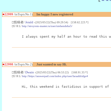
■22999
/inTopicNo.1)
Im happy I now registered
□投稿者/
Jerald
-(2025/05/22(Thu) 09:29:54) [158.62.223.*]
□U R L/
http://stroyrem-master.ru/user/nielsendehn5/
I always spent my half an hour to read this w
■22998
/inTopicNo.2)
Just wanted to say Hi.
□投稿者/
Dwain
-(2025/05/22(Thu) 06:53:22) [168.91.33.*]
□U R L/
http://https://answerpail.com/index.php/user/laraaldridge4
Hi, this weekend is fastidious in support of 