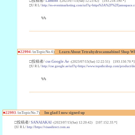
□投稿者/
Lamont
-(2023/07/15(Sat) 12:23:42) [193.218.190.*]
□U R L/
http://es-eventmarketing.com/url?q=https%3A%2F%2Fjamsspace.
%%
■22994
/inTopicNo.6)
Learn About Tetrahydrocannabinol Shop W
□投稿者/
cse.Google.Ae
-(2023/07/15(Sat) 12:22:51) [193.150.70.*]
□U R L/
http://cse.google.ae/url?q=https://www.topsthcshop.com/product/d
%%
■22993
/inTopicNo.7)
Im glad I now signed up
□投稿者/
SANAIAKAI
-(2023/07/15(Sat) 12:20:42) [107.152.33.*]
□U R L/
http://https://visasdirect.com.au