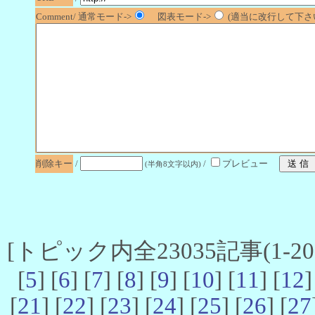
Comment/ 通常モード->
図表モード->
(適当に改行して下さい
削除キー
/
/
プレビュー
(半角8文字以内)
[トピック内全23035記事(1-20 
[
5
] [
6
] [
7
] [
8
] [
9
] [
10
] [
11
] [
12
]
[
21
] [
22
] [
23
] [
24
] [
25
] [
26
] [
27