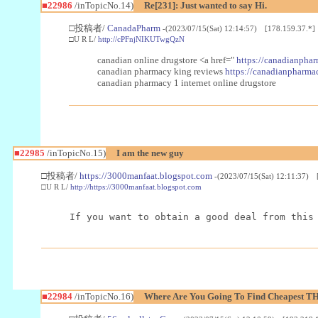
■22986
/inTopicNo.14)
Re[231]: Just wanted to say Hi.
□投稿者/
CanadaPharm
-(2023/07/15(Sat) 12:14:57) [178.159.37.*]
□U R L/
http://cPFnjNIKUTwgQzN
canadian online drugstore <a href="
https://canadianphar
canadian pharmacy king reviews
https://canadianpharmac
canadian pharmacy 1 internet online drugstore
■22985
/inTopicNo.15)
I am the new guy
□投稿者/
https://3000manfaat.blogspot.com
-(2023/07/15(Sat) 12:11:37) 
□U R L/
http://https://3000manfaat.blogspot.com
If you want to obtain a good deal from this
■22984
/inTopicNo.16)
Where Are You Going To Find Cheapest TH