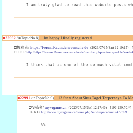
I am truly glad to read this website posts wh
■22992
/inTopicNo.8)
Im happy I finally registered
□投稿者/
https://Forum.Raumderwuensche.de
-(2023/07/15(Sat) 12:19:15) 
□U R L/
http://https://Forum.Raumderwuensche.de/member.php?action=profile&uid=
I think that is one of the so much vital inmf
■22991
/inTopicNo.9)
12 Stats About Situs Togel Terpercaya To M
□投稿者/
myvrgame.cn
-(2023/07/15(Sat) 12:17:40) [193.150.70.*]
□U R L/
http://www.myvrgame.cn/home.php?mod=space&uid=4778091
%%