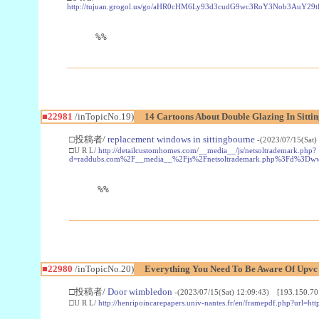
http://tujuan.grogol.us/go/aHR0cHM6Ly93d3cudG9wc3RoY3Nob3A
%%
■22981
/inTopicNo.19)
14 Cartoons About Double Glazing In Sitti
□投稿者/
replacement windows in sittingbourne
-(2023/07/15(Sat)
□U R L/
http://detailcustomhomes.com/__media__/js/netsoltrademark.php?
d=raddubs.com%2F__media__%2Fjs%2Fnetsoltrademark.php%3Fd%3Dwww
%%
■22980
/inTopicNo.20)
Everything You Need To Be Aware Of Upv
□投稿者/
Door wimbledon
-(2023/07/15(Sat) 12:09:43) [193.150.70
□U R L/
http://henripoincarepapers.univ-nantes.fr/en/framepdf.php?url=ht