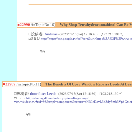
■22990
/inTopicNo.10)
Why Shop Tetrahydrocannabinol Can Be M
□投稿者/
Andreas
-(2023/07/15(Sat) 12:16:46) [193.218.190.*]
□U R L/
http://https://cse.google.rw/url?sa=t&url=https%3A%2F%2Fwww.
%%
■22989
/inTopicNo.11)
The Benefits Of Upvc Window Repairs Leeds At Leas
□投稿者/
door fitter Leeds
-(2023/07/15(Sat) 12:16:30) [193.218.190.*]
□U R L/
http://sheilagaff.net/index.php/media-gallery?
view=slideshow&id=36&tmpl=component&return=aHR0cDovL3d3dy5mb3Vpb
%%