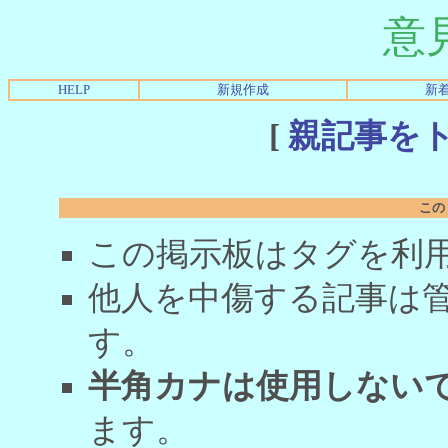
意
HELP
新規作成
新
[
親記事を
この
この掲示板はタグを利
他人を中傷する記事は
す。
半角カナは使用しない
ます。