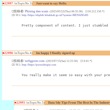
■22997
/inTopicNo.3)
Just want to say Hello.
□投稿者/
Phising dan scam
-(2025/05/22(Thu) 06:35:38) [116.212.150.*]
□U R L/
http://https://ebphtb.lebakkab.go.id/?system=MENANG4D
Pretty component of content. I just stumbled 
■22996
/inTopicNo.4)
Im happy I finally signed up
□投稿者/
nefigporn.com
-(2023/07/15(Sat) 12:25:50) [5.9.61.*]
□U R L/
http://https://pornodergisi.com
You really make it seem so easy with your pre
■22995
/inTopicNo.5)
Data Sdy Tips From The Best In The Industr