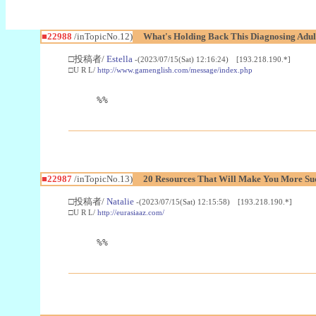
■22988
/inTopicNo.12)
What's Holding Back This Diagnosing Adul
□投稿者/
Estella
-(2023/07/15(Sat) 12:16:24) [193.218.190.*]
□U R L/
http://www.gamenglish.com/message/index.php
%%
■22987
/inTopicNo.13)
20 Resources That Will Make You More Succ
□投稿者/
Natalie
-(2023/07/15(Sat) 12:15:58) [193.218.190.*]
□U R L/
http://eurasiaaz.com/
%%