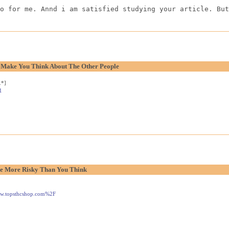
o for me. Annd i am satisfied studying your article. But
o Make You Think About The Other People
.*]
1
e More Risky Than You Think
www.topsthcshop.com%2F