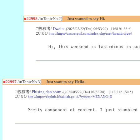
■22998
/inTopicNo.2)
Just wanted to say Hi.
□投稿者/
Dwain
-(2025/05/22(Thu) 06:53:22) [168.91.33.*]
□U R L/
http://https://answerpail.com/index.php/user/laraaldridge4
Hi, this weekend is fastidious in su
■22997
/inTopicNo.3)
Just want to say Hello.
□投稿者/
Phising dan scam
-(2025/05/22(Thu) 06:35:38) [116.212.150.*]
□U R L/
http://https://ebphtb.lebakkab.go.id/?system=MENANG4D
Pretty component of content. I just stumbled 