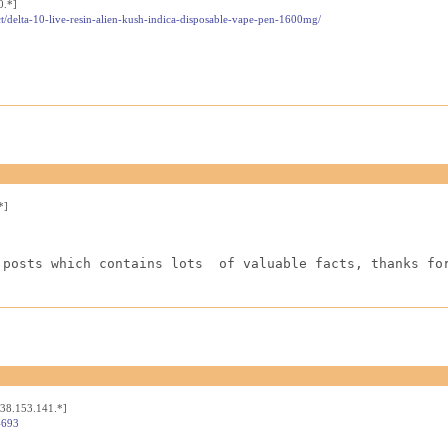
0.*]
t/delta-10-live-resin-alien-kush-indica-disposable-vape-pen-1600mg/
*]
 posts which contains lots  of valuable facts, thanks fo
[38.153.141.*]
4693