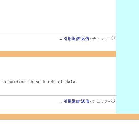
→
引用返信
/
返信
/ チェック-
r providing these kinds of data.
→
引用返信
/
返信
/ チェック-