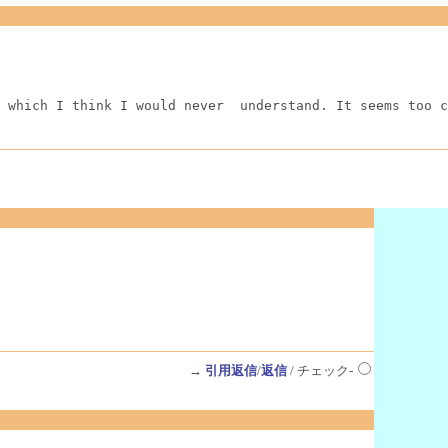
 which I think I would never  understand. It seems too c
→
引用返信
/
返信
/ チェック-