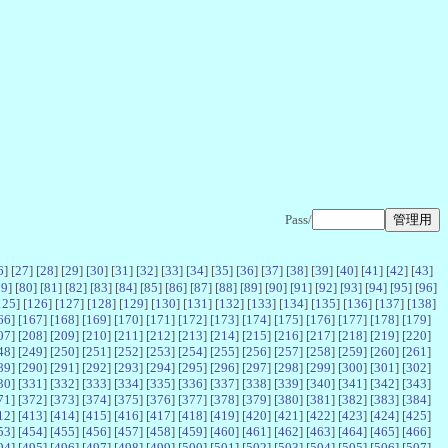
Pass/
6
] [
27
] [
28
] [
29
] [
30
] [
31
] [
32
] [
33
] [
34
] [
35
] [
36
] [
37
] [
38
] [
39
] [
40
] [
41
] [
42
] [
43
]
79
] [
80
] [
81
] [
82
] [
83
] [
84
] [
85
] [
86
] [
87
] [
88
] [
89
] [
90
] [
91
] [
92
] [
93
] [
94
] [
95
] [
96
]
125
] [
126
] [
127
] [
128
] [
129
] [
130
] [
131
] [
132
] [
133
] [
134
] [
135
] [
136
] [
137
] [
138
]
66
] [
167
] [
168
] [
169
] [
170
] [
171
] [
172
] [
173
] [
174
] [
175
] [
176
] [
177
] [
178
] [
179
]
07
] [
208
] [
209
] [
210
] [
211
] [
212
] [
213
] [
214
] [
215
] [
216
] [
217
] [
218
] [
219
] [
220
]
48
] [
249
] [
250
] [
251
] [
252
] [
253
] [
254
] [
255
] [
256
] [
257
] [
258
] [
259
] [
260
] [
261
]
89
] [
290
] [
291
] [
292
] [
293
] [
294
] [
295
] [
296
] [
297
] [
298
] [
299
] [
300
] [
301
] [
302
]
30
] [
331
] [
332
] [
333
] [
334
] [
335
] [
336
] [
337
] [
338
] [
339
] [
340
] [
341
] [
342
] [
343
]
71
] [
372
] [
373
] [
374
] [
375
] [
376
] [
377
] [
378
] [
379
] [
380
] [
381
] [
382
] [
383
] [
384
]
12
] [
413
] [
414
] [
415
] [
416
] [
417
] [
418
] [
419
] [
420
] [
421
] [
422
] [
423
] [
424
] [
425
]
53
] [
454
] [
455
] [
456
] [
457
] [
458
] [
459
] [
460
] [
461
] [
462
] [
463
] [
464
] [
465
] [
466
]
94
] [
495
] [
496
] [
497
] [
498
] [
499
] [
500
] [
501
] [
502
] [
503
] [
504
] [
505
] [
506
] [
507
]