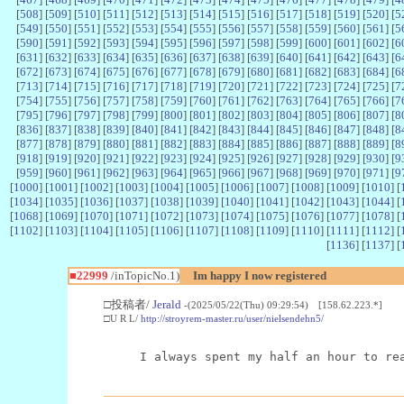
[
508
] [
509
] [
510
] [
511
] [
512
] [
513
] [
514
] [
515
] [
516
] [
517
] [
518
] [
519
] [
520
] [
5
[
549
] [
550
] [
551
] [
552
] [
553
] [
554
] [
555
] [
556
] [
557
] [
558
] [
559
] [
560
] [
561
] [
5
[
590
] [
591
] [
592
] [
593
] [
594
] [
595
] [
596
] [
597
] [
598
] [
599
] [
600
] [
601
] [
602
] [
6
[
631
] [
632
] [
633
] [
634
] [
635
] [
636
] [
637
] [
638
] [
639
] [
640
] [
641
] [
642
] [
643
] [
6
[
672
] [
673
] [
674
] [
675
] [
676
] [
677
] [
678
] [
679
] [
680
] [
681
] [
682
] [
683
] [
684
] [
6
[
713
] [
714
] [
715
] [
716
] [
717
] [
718
] [
719
] [
720
] [
721
] [
722
] [
723
] [
724
] [
725
] [
7
[
754
] [
755
] [
756
] [
757
] [
758
] [
759
] [
760
] [
761
] [
762
] [
763
] [
764
] [
765
] [
766
] [
7
[
795
] [
796
] [
797
] [
798
] [
799
] [
800
] [
801
] [
802
] [
803
] [
804
] [
805
] [
806
] [
807
] [
8
[
836
] [
837
] [
838
] [
839
] [
840
] [
841
] [
842
] [
843
] [
844
] [
845
] [
846
] [
847
] [
848
] [
8
[
877
] [
878
] [
879
] [
880
] [
881
] [
882
] [
883
] [
884
] [
885
] [
886
] [
887
] [
888
] [
889
] [
8
[
918
] [
919
] [
920
] [
921
] [
922
] [
923
] [
924
] [
925
] [
926
] [
927
] [
928
] [
929
] [
930
] [
9
[
959
] [
960
] [
961
] [
962
] [
963
] [
964
] [
965
] [
966
] [
967
] [
968
] [
969
] [
970
] [
971
] [
9
[
1000
] [
1001
] [
1002
] [
1003
] [
1004
] [
1005
] [
1006
] [
1007
] [
1008
] [
1009
] [
1010
] [
[
1034
] [
1035
] [
1036
] [
1037
] [
1038
] [
1039
] [
1040
] [
1041
] [
1042
] [
1043
] [
1044
] [
[
1068
] [
1069
] [
1070
] [
1071
] [
1072
] [
1073
] [
1074
] [
1075
] [
1076
] [
1077
] [
1078
] [
[
1102
] [
1103
] [
1104
] [
1105
] [
1106
] [
1107
] [
1108
] [
1109
] [
1110
] [
1111
] [
1112
] [
[
1136
] [
1137
] [
■22999
/inTopicNo.1)
Im happy I now registered
□投稿者/
Jerald
-(2025/05/22(Thu) 09:29:54) [158.62.223.*]
□U R L/
http://stroyrem-master.ru/user/nielsendehn5/
I always spent my half an hour to re