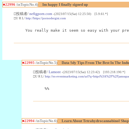
■22996
/inTopicNo.4)
Im happy I finally signed up
□投稿者/
nefigporn.com
-(2023/07/15(Sat) 12:25:50) [5.9.61.*]
□U R L/
http://https://pornodergisi.com
You really make it seem so easy with your pre
■22995
/inTopicNo.5)
Data Sdy Tips From The Best In The Indu
□投稿者/
Lamont
-(2023/07/15(Sat) 12:23:42) [193.218.190.*]
□U R L/
http://es-eventmarketing.com/url?q=https%3A%2F%2Fjamssp
%%
■22994
/inTopicNo.6)
Learn About Tetrahydrocannabinol Sho