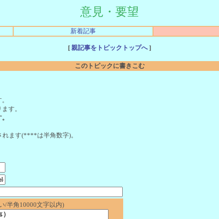
意見・要望
新着記事
[
親記事をトピックトップへ
]
このトピックに書きこむ
。
す。
ります。
す。
れます(****は半角数字)。
/半角10000文字以内)