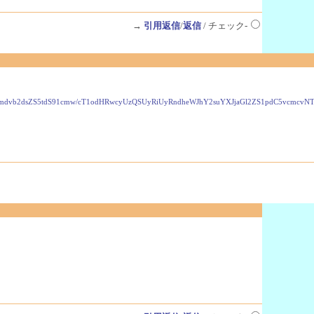
→
引用返信
/
返信
/ チェック-
VzLmdvb2dsZS5tdS91cmw/cT1odHRwcyUzQSUyRiUyRndheWJhY2suYXJjaGl2ZS1pdC5vcmc