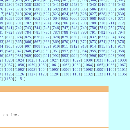
35
] [
536
] [
537
] [
538
] [
539
] [
540
] [
541
] [
542
] [
543
] [
544
] [
545
] [
546
] [
547
] [
548
]
76
] [
577
] [
578
] [
579
] [
580
] [
581
] [
582
] [
583
] [
584
] [
585
] [
586
] [
587
] [
588
] [
589
]
17
] [
618
] [
619
] [
620
] [
621
] [
622
] [
623
] [
624
] [
625
] [
626
] [
627
] [
628
] [
629
] [
630
]
58
] [
659
] [
660
] [
661
] [
662
] [
663
] [
664
] [
665
] [
666
] [
667
] [
668
] [
669
] [
670
] [
671
]
99
] [
700
] [
701
] [
702
] [
703
] [
704
] [
705
] [
706
] [
707
] [
708
] [
709
] [
710
] [
711
] [
712
]
40
] [
741
] [
742
] [
743
] [
744
] [
745
] [
746
] [
747
] [
748
] [
749
] [
750
] [
751
] [
752
] [
753
]
81
] [
782
] [
783
] [
784
] [
785
] [
786
] [
787
] [
788
] [
789
] [
790
] [
791
] [
792
] [
793
] [
794
]
22
] [
823
] [
824
] [
825
] [
826
] [
827
] [
828
] [
829
] [
830
] [
831
] [
832
] [
833
] [
834
] [
835
]
63
] [
864
] [
865
] [
866
] [
867
] [
868
] [
869
] [
870
] [
871
] [
872
] [
873
] [
874
] [
875
] [
876
]
04
] [
905
] [
906
] [
907
] [
908
] [
909
] [
910
] [
911
] [
912
] [
913
] [
914
] [
915
] [
916
] [
917
]
45
] [
946
] [
947
] [
948
] [
949
] [
950
] [
951
] [
952
] [
953
] [
954
] [
955
] [
956
] [
957
] [
958
]
86
] [
987
] [
988
] [
989
] [
990
] [
991
] [
992
] [
993
] [
994
] [
995
] [
996
] [
997
] [
998
] [
999
]
2
] [
1023
] [
1024
] [
1025
] [
1026
] [
1027
] [
1028
] [
1029
] [
1030
] [
1031
] [
1032
] [
1033
]
6
] [
1057
] [
1058
] [
1059
] [
1060
] [
1061
] [
1062
] [
1063
] [
1064
] [
1065
] [
1066
] [
1067
]
0
] [
1091
] [
1092
] [
1093
] [
1094
] [
1095
] [
1096
] [
1097
] [
1098
] [
1099
] [
1100
] [
1101
]
4
] [
1125
] [
1126
] [
1127
] [
1128
] [
1129
] [
1130
] [
1131
] [
1132
] [
1133
] [
1134
] [
1135
]
9
] [
1150
] [
1151
]
f coffee.