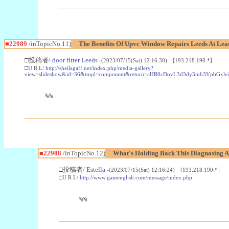
■22989
/inTopicNo.11)
The Benefits Of Upvc Window Repairs Leeds At Leas
□投稿者/
door fitter Leeds
-(2023/07/15(Sat) 12:16:30) [193.218.190.*]
□U R L/
http://sheilagaff.net/index.php/media-gallery?
view=slideshow&id=36&tmpl=component&return=aHR0cDovL3d3dy5mb3Vpb
%%
■22988
/inTopicNo.12)
What's Holding Back This Diagnosing A
□投稿者/
Estella
-(2023/07/15(Sat) 12:16:24) [193.218.190.*]
□U R L/
http://www.gamenglish.com/message/index.php
%%