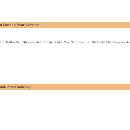
t Once In Your Lifetime
Gxlei10b3V0LmNvbS9jZ2ktYmluL3JlZGlydXJsLmNnaT9odHRwczovL3Rvb2xiYXJxdWVyaW
dult Adhd Industry?