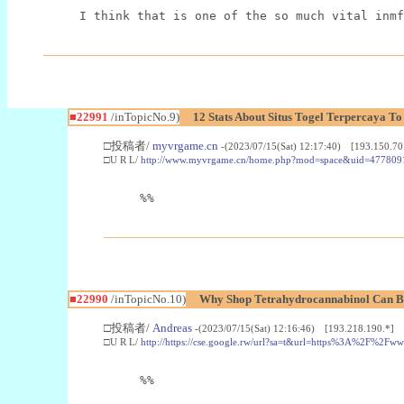
I think that is one of the so much vital inmf
■22991
/inTopicNo.9)
12 Stats About Situs Togel Terpercaya T
□投稿者/
myvrgame.cn
-(2023/07/15(Sat) 12:17:40) [193.150.70
□U R L/
http://www.myvrgame.cn/home.php?mod=space&uid=477809
%%
■22990
/inTopicNo.10)
Why Shop Tetrahydrocannabinol Can B
□投稿者/
Andreas
-(2023/07/15(Sat) 12:16:46) [193.218.190.*]
□U R L/
http://https://cse.google.rw/url?sa=t&url=https%3A%2F%2F
%%