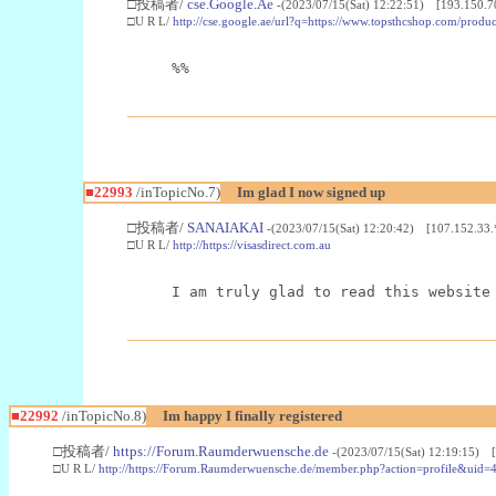
□投稿者/
cse.Google.Ae
-(2023/07/15(Sat) 12:22:51) [193.150.7
□U R L/
http://cse.google.ae/url?q=https://www.topsthcshop.com/produc
%%
■22993
/inTopicNo.7)
Im glad I now signed up
□投稿者/
SANAIAKAI
-(2023/07/15(Sat) 12:20:42) [107.152.33.
□U R L/
http://https://visasdirect.com.au
I am truly glad to read this website
■22992
/inTopicNo.8)
Im happy I finally registered
□投稿者/
https://Forum.Raumderwuensche.de
-(2023/07/15(Sat) 12:19:15) 
□U R L/
http://https://Forum.Raumderwuensche.de/member.php?action=profile&uid=