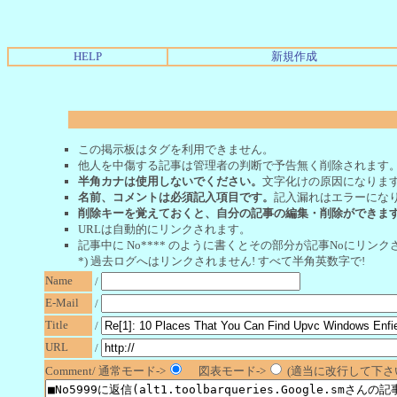
HELP
新規作成
この掲示板はタグを利用できません。
他人を中傷する記事は管理者の判断で予告無く削除されます
半角カナは使用しないでください。
文字化けの原因になりま
名前、コメントは必須記入項目です。
記入漏れはエラーにな
削除キーを覚えておくと、自分の記事の編集・削除ができま
URLは自動的にリンクされます。
記事中に No**** のように書くとその部分が記事Noにリンクさ
*) 過去ログへはリンクされません! すべて半角英数字で!
Name
/
E-Mail
/
Title
/
URL
/
Comment/ 通常モード->
図表モード->
(適当に改行して下さい