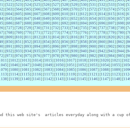
21
] [
522
] [
523
] [
524
] [
525
] [
526
] [
527
] [
528
] [
529
] [
530
] [
531
] [
532
] [
533
] [
534
] [
5
62
] [
563
] [
564
] [
565
] [
566
] [
567
] [
568
] [
569
] [
570
] [
571
] [
572
] [
573
] [
574
] [
575
] [
5
03
] [
604
] [
605
] [
606
] [
607
] [
608
] [
609
] [
610
] [
611
] [
612
] [
613
] [
614
] [
615
] [
616
] [
6
44
] [
645
] [
646
] [
647
] [
648
] [
649
] [
650
] [
651
] [
652
] [
653
] [
654
] [
655
] [
656
] [
657
] [
6
85
] [
686
] [
687
] [
688
] [
689
] [
690
] [
691
] [
692
] [
693
] [
694
] [
695
] [
696
] [
697
] [
698
] [
6
26
] [
727
] [
728
] [
729
] [
730
] [
731
] [
732
] [
733
] [
734
] [
735
] [
736
] [
737
] [
738
] [
739
] [
7
67
] [
768
] [
769
] [
770
] [
771
] [
772
] [
773
] [
774
] [
775
] [
776
] [
777
] [
778
] [
779
] [
780
] [
7
08
] [
809
] [
810
] [
811
] [
812
] [
813
] [
814
] [
815
] [
816
] [
817
] [
818
] [
819
] [
820
] [
821
] [
8
49
] [
850
] [
851
] [
852
] [
853
] [
854
] [
855
] [
856
] [
857
] [
858
] [
859
] [
860
] [
861
] [
862
] [
8
90
] [
891
] [
892
] [
893
] [
894
] [
895
] [
896
] [
897
] [
898
] [
899
] [
900
] [
901
] [
902
] [
903
] [
9
31
] [
932
] [
933
] [
934
] [
935
] [
936
] [
937
] [
938
] [
939
] [
940
] [
941
] [
942
] [
943
] [
944
] [
9
72
] [
973
] [
974
] [
975
] [
976
] [
977
] [
978
] [
979
] [
980
] [
981
] [
982
] [
983
] [
984
] [
985
] [
9
1011
] [
1012
] [
1013
] [
1014
] [
1015
] [
1016
] [
1017
] [
1018
] [
1019
] [
1020
] [
1021
] [
102
1045
] [
1046
] [
1047
] [
1048
] [
1049
] [
1050
] [
1051
] [
1052
] [
1053
] [
1054
] [
1055
] [
105
1079
] [
1080
] [
1081
] [
1082
] [
1083
] [
1084
] [
1085
] [
1086
] [
1087
] [
1088
] [
1089
] [
109
1113
] [
1114
] [
1115
] [
1116
] [
1117
] [
1118
] [
1119
] [
1120
] [
1121
] [
1122
] [
1123
] [
112
1138
] [
1139
] [
1140
] [
1141
] [
1142
] [
1143
] [
1144
] [
1145
] [
1146
] [
1147
] [
1148
] [
114
ad this web site's  articles everyday along with a cup o