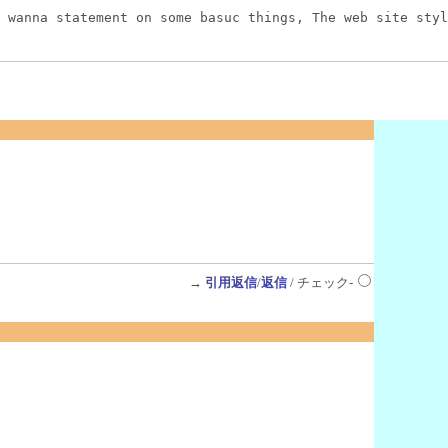
 wanna statement on some basuc things, The web site styl
→
引用返信
/
返信
/ チェック-