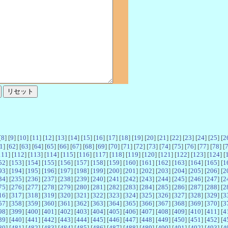
[
8
] [
9
] [
10
] [
11
] [
12
] [
13
] [
14
] [
15
] [
16
] [
17
] [
18
] [
19
] [
20
] [
21
] [
22
] [
23
] [
24
] [
25
] [
2
1
] [
62
] [
63
] [
64
] [
65
] [
66
] [
67
] [
68
] [
69
] [
70
] [
71
] [
72
] [
73
] [
74
] [
75
] [
76
] [
77
] [
78
] [
111
] [
112
] [
113
] [
114
] [
115
] [
116
] [
117
] [
118
] [
119
] [
120
] [
121
] [
122
] [
123
] [
124
] [
52
] [
153
] [
154
] [
155
] [
156
] [
157
] [
158
] [
159
] [
160
] [
161
] [
162
] [
163
] [
164
] [
165
] [
1
93
] [
194
] [
195
] [
196
] [
197
] [
198
] [
199
] [
200
] [
201
] [
202
] [
203
] [
204
] [
205
] [
206
] [
2
34
] [
235
] [
236
] [
237
] [
238
] [
239
] [
240
] [
241
] [
242
] [
243
] [
244
] [
245
] [
246
] [
247
] [
2
75
] [
276
] [
277
] [
278
] [
279
] [
280
] [
281
] [
282
] [
283
] [
284
] [
285
] [
286
] [
287
] [
288
] [
2
16
] [
317
] [
318
] [
319
] [
320
] [
321
] [
322
] [
323
] [
324
] [
325
] [
326
] [
327
] [
328
] [
329
] [
3
57
] [
358
] [
359
] [
360
] [
361
] [
362
] [
363
] [
364
] [
365
] [
366
] [
367
] [
368
] [
369
] [
370
] [
3
98
] [
399
] [
400
] [
401
] [
402
] [
403
] [
404
] [
405
] [
406
] [
407
] [
408
] [
409
] [
410
] [
411
] [
4
39
] [
440
] [
441
] [
442
] [
443
] [
444
] [
445
] [
446
] [
447
] [
448
] [
449
] [
450
] [
451
] [
452
] [
4
80
] [
481
] [
482
] [
483
] [
484
] [
485
] [
486
] [
487
] [
488
] [
489
] [
490
] [
491
] [
492
] [
493
] [
4