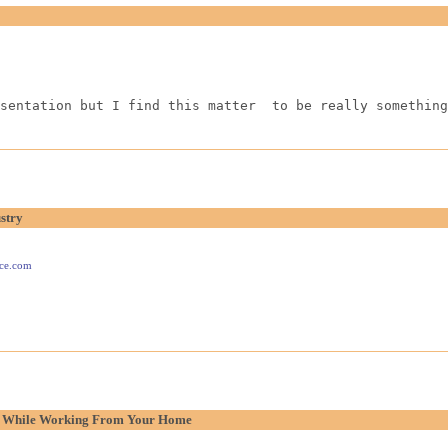
sentation but I find this matter  to be really something
stry
ace.com
p While Working From Your Home