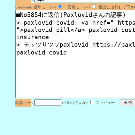
Comment/ 通常モード->
図表モード->
(適当に改行して下さい
削除キー
/
/
プレビュー
(半角8文字以内)