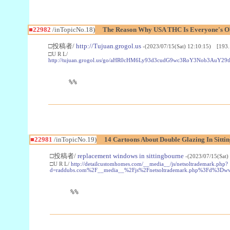
■22982
/inTopicNo.18)
The Reason Why USA THC Is Everyone's Ob
□投稿者/
http://Tujuan.grogol.us
-(2023/07/15(Sat) 12:10:15) [193.
□U R L/
http://tujuan.grogol.us/go/aHR0cHM6Ly93d3cudG9wc3RoY3Nob3A
%%
■22981
/inTopicNo.19)
14 Cartoons About Double Glazing In Sitti
□投稿者/
replacement windows in sittingbourne
-(2023/07/15(Sat)
□U R L/
http://detailcustomhomes.com/__media__/js/netsoltrademark.php?
d=raddubs.com%2F__media__%2Fjs%2Fnetsoltrademark.php%3Fd%3Dwww
%%