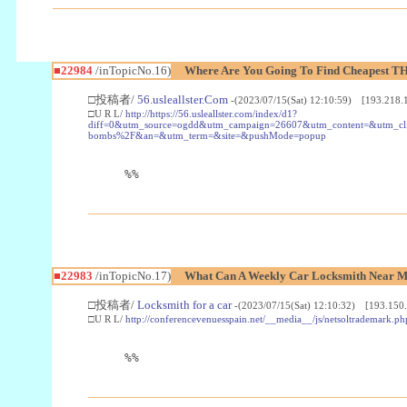
■22984
/inTopicNo.16)
Where Are You Going To Find Cheapest TH
□投稿者/
56.usleallster.Com
-(2023/07/15(Sat) 12:10:59) [193.218.
□U R L/
http://https://56.usleallster.com/index/d1?
diff=0&utm_source=ogdd&utm_campaign=26607&utm_content=&utm_cl
bombs%2F&an=&utm_term=&site=&pushMode=popup
%%
■22983
/inTopicNo.17)
What Can A Weekly Car Locksmith Near Me
□投稿者/
Locksmith for a car
-(2023/07/15(Sat) 12:10:32) [193.150.
□U R L/
http://conferencevenuesspain.net/__media__/js/netsoltrademark
%%