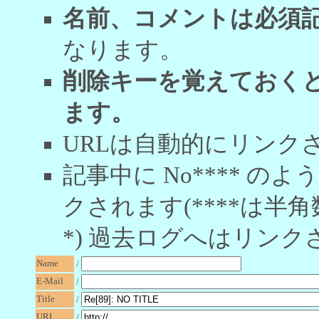
名前、コメントは必須
なります。
削除キーを覚えておく
ます。
URLは自動的にリンク
記事中に No**** 
クされます(****は半角
*) 過去ログへはリンク
Name
/
E-Mail
/
Title
/
URL
/