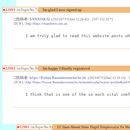
■22993
/inTopicNo.7)
Im glad I now signed up
□投稿者/
SANAIAKAI
-(2023/07/15(Sat) 12:20:42) [107.152.33.*]
□U R L/
http://https://visasdirect.com.au
I am truly glad to read this website posts wh
■22992
/inTopicNo.8)
Im happy I finally registered
□投稿者/
https://Forum.Raumderwuensche.de
-(2023/07/15(Sat) 12:19:15) 
□U R L/
http://https://Forum.Raumderwuensche.de/member.php?action=profile&uid=
I think that is one of the so much vital inmf
■22991
/inTopicNo.9)
12 Stats About Situs Togel Terpercaya To M