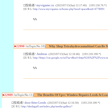
□投稿者/
myvrgame.cn
-(2023/07/15(Sat) 12:17:40) [193.150.70.*]
□U R L/
http://www.myvrgame.cn/home.php?mod=space&uid=4778091
%%
■22990
/inTopicNo.10)
Why Shop Tetrahydrocannabinol Can Be M
□投稿者/
Andreas
-(2023/07/15(Sat) 12:16:46) [193.218.190.*]
□U R L/
http://https://cse.google.rw/url?sa=t&url=https%3A%2F%2Fwww.
%%
■22989
/inTopicNo.11)
The Benefits Of Upvc Window Repairs Leeds At Leas
□投稿者/
door fitter Leeds
-(2023/07/15(Sat) 12:16:30) [193.218.190.*]
□U R L/
http://sheilagaff.net/index.php/media-gallery?