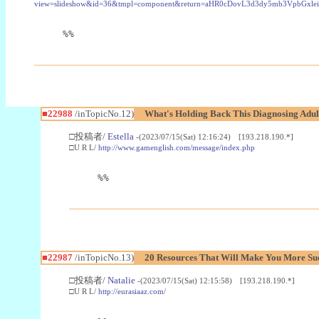
view=slideshow&id=36&tmpl=component&return=aHR0cDovL3d3dy5mb3Vpb
%%
■22988
/inTopicNo.12)
What's Holding Back This Diagnosing Adul
□投稿者/
Estella
-(2023/07/15(Sat) 12:16:24) [193.218.190.*]
□U R L/
http://www.gamenglish.com/message/index.php
%%
■22987
/inTopicNo.13)
20 Resources That Will Make You More Succ
□投稿者/
Natalie
-(2023/07/15(Sat) 12:15:58) [193.218.190.*]
□U R L/
http://eurasiaaz.com/