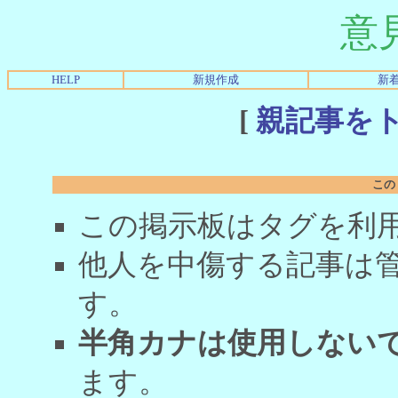
意
HELP
新規作成
新
[
親記事を
この
この掲示板はタグを利
他人を中傷する記事は
す。
半角カナは使用しない
ます。