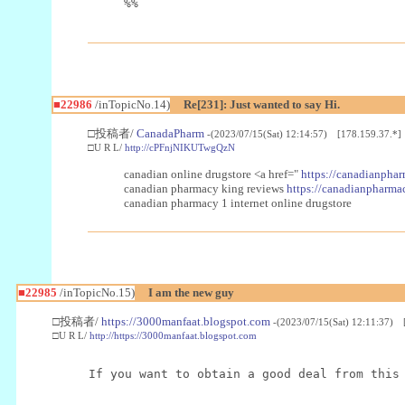
%%
■22986
/inTopicNo.14)
Re[231]: Just wanted to say Hi.
□投稿者/
CanadaPharm
-(2023/07/15(Sat) 12:14:57) [178.159.37.*]
□U R L/
http://cPFnjNIKUTwgQzN
canadian online drugstore <a href="
https://canadianphar
canadian pharmacy king reviews
https://canadianpharmac
canadian pharmacy 1 internet online drugstore
■22985
/inTopicNo.15)
I am the new guy
□投稿者/
https://3000manfaat.blogspot.com
-(2023/07/15(Sat) 12:11:37) 
□U R L/
http://https://3000manfaat.blogspot.com
If you want to obtain a good deal from this