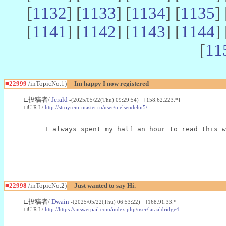
[
1132
] [
1133
] [
1134
] [
1135
] 
[
1141
] [
1142
] [
1143
] [
1144
] 
[
11
■22999
/inTopicNo.1)
Im happy I now registered
□投稿者/
Jerald
-(2025/05/22(Thu) 09:29:54) [158.62.223.*]
□U R L/
http://stroyrem-master.ru/user/nielsendehn5/
I always spent my half an hour to read this w
■22998
/inTopicNo.2)
Just wanted to say Hi.
□投稿者/
Dwain
-(2025/05/22(Thu) 06:53:22) [168.91.33.*]
□U R L/
http://https://answerpail.com/index.php/user/laraaldridge4