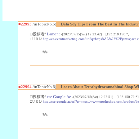
■22995
/inTopicNo.5)
Data Sdy Tips From The Best In The Industr
□投稿者/
Lamont
-(2023/07/15(Sat) 12:23:42) [193.218.190.*]
□U R L/
http://es-eventmarketing.com/url?q=https%3A%2F%2Fjamsspace.
%%
■22994
/inTopicNo.6)
Learn About Tetrahydrocannabinol Shop W
□投稿者/
cse.Google.Ae
-(2023/07/15(Sat) 12:22:51) [193.150.70.*]
□U R L/
http://cse.google.ae/url?q=https://www.topsthcshop.com/product/d
%%