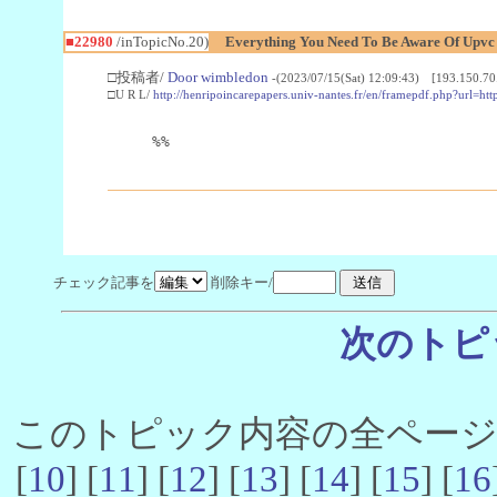
■22980
/inTopicNo.20)
Everything You Need To Be Aware Of Upv
□投稿者/
Door wimbledon
-(2023/07/15(Sat) 12:09:43) [193.150.70
□U R L/
http://henripoincarepapers.univ-nantes.fr/en/framepdf.php?url=ht
%%
チェック記事を
削除キー/
次のトピ
このトピック内容の全ページ数 
[
10
] [
11
] [
12
] [
13
] [
14
] [
15
] [
16