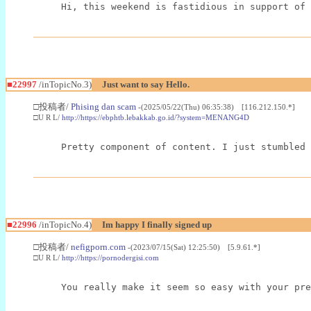
Hi, this weekend is fastidious in support of 
■22997
/inTopicNo.3)
Just want to say Hello.
□投稿者/
Phising dan scam
-(2025/05/22(Thu) 06:35:38) [116.212.150.*]
□U R L/
http://https://ebphtb.lebakkab.go.id/?system=MENANG4D
Pretty component of content. I just stumbled 
■22996
/inTopicNo.4)
Im happy I finally signed up
□投稿者/
nefigporn.com
-(2023/07/15(Sat) 12:25:50) [5.9.61.*]
□U R L/
http://https://pornodergisi.com
You really make it seem so easy with your pre