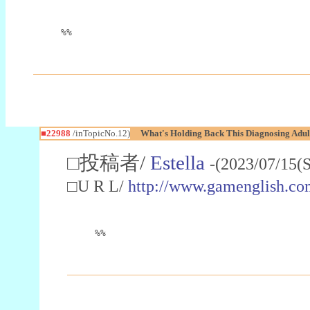
%%
■22988
/inTopicNo.12)
What's Holding Back This Diagnosing Adul
□投稿者/
Estella
-(2023/07/15(
□U R L/
http://www.gamenglish.co
%%