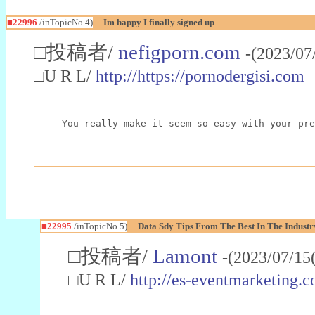
■22996
/inTopicNo.4)
Im happy I finally signed up
□投稿者/
nefigporn.com
-(2023/07
□U R L/
http://https://pornodergisi.com
You really make it seem so easy with your pre
■22995
/inTopicNo.5)
Data Sdy Tips From The Best In The Industr
□投稿者/
Lamont
-(2023/07/15
□U R L/
http://es-eventmarketin