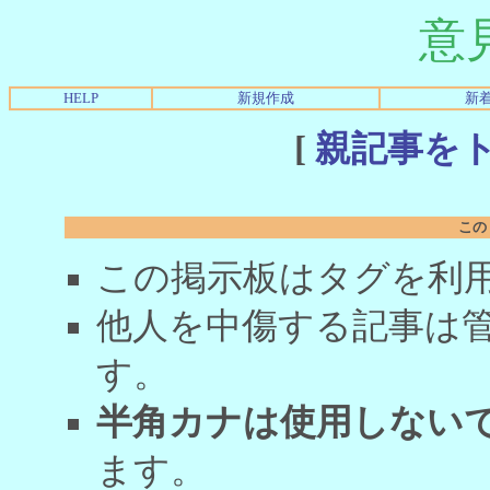
意
HELP
新規作成
新
[
親記事を
この
この掲示板はタグを利
他人を中傷する記事は
す。
半角カナは使用しない
ます。