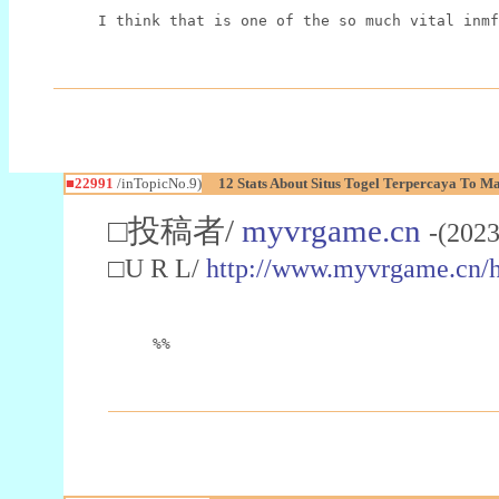
I think that is one of the so much vital inmf
■22991
/inTopicNo.9)
12 Stats About Situs Togel Terpercaya To M
□投稿者/
myvrgame.cn
-(2023
□U R L/
http://www.myvrgame.cn
%%