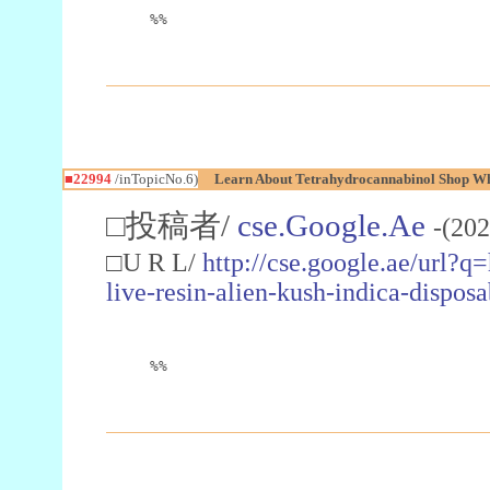
%%
■22994
/inTopicNo.6)
Learn About Tetrahydrocannabinol Shop W
□投稿者/
cse.Google.Ae
-(202
□U R L/
http://cse.google.ae/url?q
live-resin-alien-kush-indica-dispo
%%