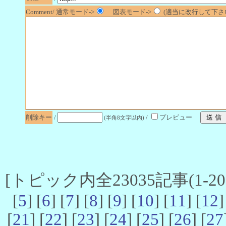
Comment/ 通常モード->
図表モード->
(適当に改行して下さい
削除キー
/
/
プレビュー
(半角8文字以内)
[トピック内全23035記事(1-20 
[
5
] [
6
] [
7
] [
8
] [
9
] [
10
] [
11
] [
12
]
[
21
] [
22
] [
23
] [
24
] [
25
] [
26
] [
27