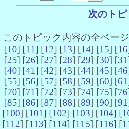
次のトピ
このトピック内容の全ページ数 
[
10
] [
11
] [
12
] [
13
] [
14
] [
15
] [
16
[
25
] [
26
] [
27
] [
28
] [
29
] [
30
] [
31
[
40
] [
41
] [
42
] [
43
] [
44
] [
45
] [
46
[
55
] [
56
] [
57
] [
58
] [
59
] [
60
] [
61
[
70
] [
71
] [
72
] [
73
] [
74
] [
75
] [
76
[
85
] [
86
] [
87
] [
88
] [
89
] [
90
] [
91
[
100
] [
101
] [
102
] [
103
] [
104
] [
1
[
112
] [
113
] [
114
] [
115
] [
116
] [
1