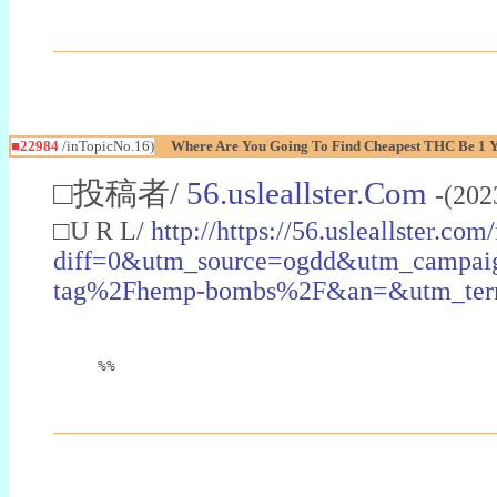
■22984
/inTopicNo.16)
Where Are You Going To Find Cheapest THC Be 1 
□投稿者/
56.usleallster.Com
-(202
□U R L/
http://https://56.usleallster.com
diff=0&utm_source=ogdd&utm_campai
tag%2Fhemp-bombs%2F&an=&utm_ter
%%