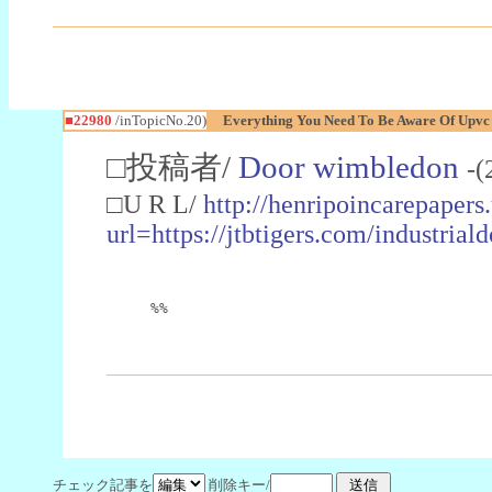
■22980
/inTopicNo.20)
Everything You Need To Be Aware Of Upv
□投稿者/
Door wimbledon
-(
□U R L/
http://henripoincarepapers
url=https://jtbtigers.com/industr
%%
チェック記事を
削除キー/