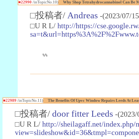
■22990
/inTopicNo.10)
Why Shop Tetrahydrocannabinol Can Be M
□投稿者/
Andreas
-(2023/07/15
□U R L/
http://https://cse.google.rw
sa=t&url=https%3A%2F%2Fwww.t
%%
■22989
/inTopicNo.11)
The Benefits Of Upvc Window Repairs Leeds At Leas
□投稿者/
door fitter Leeds
-(2023/
□U R L/
http://sheilagaff.net/index.php/
view=slideshow&id=36&tmpl=comp