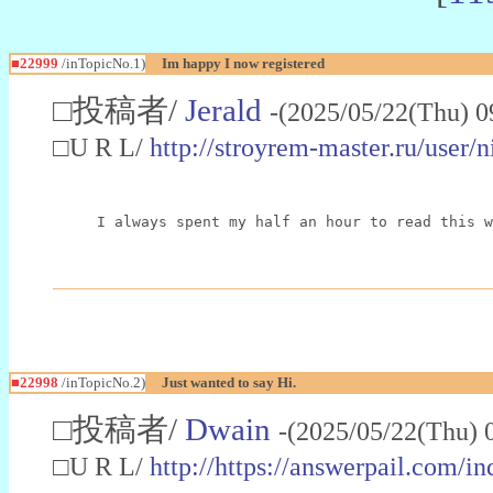
■22999
/inTopicNo.1)
Im happy I now registered
□投稿者/
Jerald
-(2025/05/22(Thu) 0
□U R L/
http://stroyrem-master.ru/user/
I always spent my half an hour to read this w
■22998
/inTopicNo.2)
Just wanted to say Hi.
□投稿者/
Dwain
-(2025/05/22(Thu) 
□U R L/
http://https://answerpail.com/i