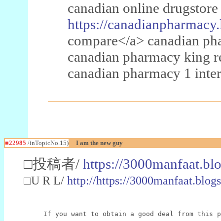
canadian online drugstore
https://canadianpharmacy.
compare</a> canadian pha
canadian pharmacy king 
canadian pharmacy 1 inter
■22985
/inTopicNo.15)
I am the new guy
□投稿者/
https://3000manfaat.bl
□U R L/
http://https://3000manfaat.blog
If you want to obtain a good deal from this p