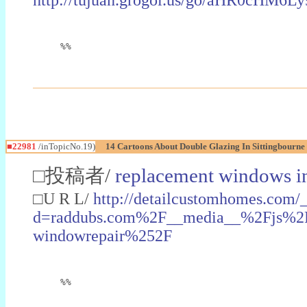
%%
■22981
/inTopicNo.19)
14 Cartoons About Double Glazing In Sittingbourne
□投稿者/
replacement windows in
□U R L/
http://detailcustomhomes.com/
d=raddubs.com%2F__media__%2Fjs%2Fn
windowrepair%252F
%%