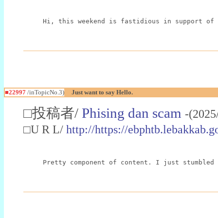
Hi, this weekend is fastidious in support of 
■22997
/inTopicNo.3)
Just want to say Hello.
□投稿者/
Phising dan scam
-(2025
□U R L/
http://https://ebphtb.lebakk
Pretty component of content. I just stumbled 