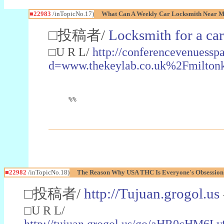
■22983
/inTopicNo.17)
What Can A Weekly Car Locksmith Near Me
□投稿者/
Locksmith for a car
□U R L/
http://conferencevenuessp
d=www.thekeylab.co.uk%2Fmiltonk
%%
■22982
/inTopicNo.18)
The Reason Why USA THC Is Everyone's Obsession
□投稿者/
http://Tujuan.grogol.us
□U R L/
http://tujuan.grogol.us/go/aHR0