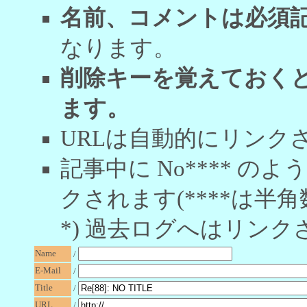
名前、コメントは必須
なります。
削除キーを覚えておく
ます。
URLは自動的にリンク
記事中に No**** 
クされます(****は半角
*) 過去ログへはリンク
Name
/
E-Mail
/
Title
/
URL
/