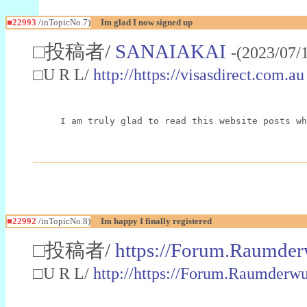
■22993
/inTopicNo.7)
Im glad I now signed up
□投稿者/
SANAIAKAI
-(2023/07/
□U R L/
http://https://visasdirect.com.au
I am truly glad to read this website posts wh
■22992
/inTopicNo.8)
Im happy I finally registered
□投稿者/
https://Forum.Raumder
□U R L/
http://https://Forum.Raumder