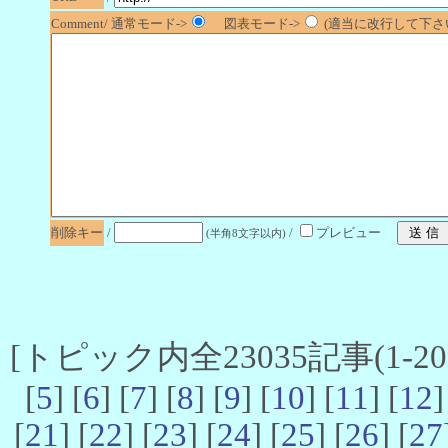
Comment/ 通常モード->
図表モード->
(適当に改行して下さい
削除キー
/
/
プレビュー
(半角8文字以内)
[トピック内全23035記事(1-20 
[
5
] [
6
] [
7
] [
8
] [
9
] [
10
] [
11
] [
12
]
[
21
] [
22
] [
23
] [
24
] [
25
] [
26
] [
27