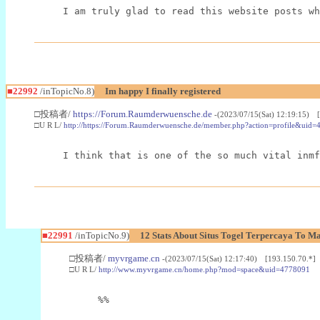
I am truly glad to read this website posts wh
■22992
/inTopicNo.8)
Im happy I finally registered
□投稿者/
https://Forum.Raumderwuensche.de
-(2023/07/15(Sat) 12:19:15) 
□U R L/
http://https://Forum.Raumderwuensche.de/member.php?action=profile&uid=
I think that is one of the so much vital inmf
■22991
/inTopicNo.9)
12 Stats About Situs Togel Terpercaya To M
□投稿者/
myvrgame.cn
-(2023/07/15(Sat) 12:17:40) [193.150.70.*]
□U R L/
http://www.myvrgame.cn/home.php?mod=space&uid=4778091
%%