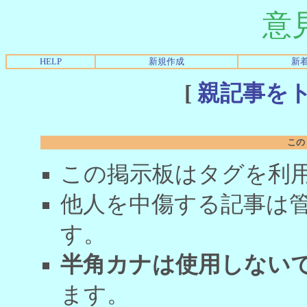
意
HELP
新規作成
新
[
親記事を
この
この掲示板はタグを利
他人を中傷する記事は
す。
半角カナは使用しない
ます。