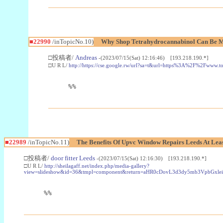
■22990
/inTopicNo.10)
Why Shop Tetrahydrocannabinol Can Be M
□投稿者/
Andreas
-(2023/07/15(Sat) 12:16:46) [193.218.190.*]
□U R L/
http://https://cse.google.rw/url?sa=t&url=https%3A%2F%2Fwww.
%%
■22989
/inTopicNo.11)
The Benefits Of Upvc Window Repairs Leeds At Leas
□投稿者/
door fitter Leeds
-(2023/07/15(Sat) 12:16:30) [193.218.190.*]
□U R L/
http://sheilagaff.net/index.php/media-gallery?
view=slideshow&id=36&tmpl=component&return=aHR0cDovL3d3dy5mb3Vpb
%%