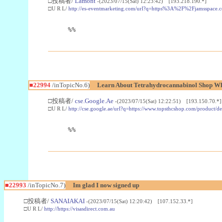
□投稿者/
Lamont
-(2023/07/15(Sat) 12:23:42) [193.218.190.*]
□U R L/
http://es-eventmarketing.com/url?q=https%3A%2F%2Fjamsspace.
%%
■22994
/inTopicNo.6)
Learn About Tetrahydrocannabinol Shop W
□投稿者/
cse.Google.Ae
-(2023/07/15(Sat) 12:22:51) [193.150.70.*]
□U R L/
http://cse.google.ae/url?q=https://www.topsthcshop.com/product/d
%%
■22993
/inTopicNo.7)
Im glad I now signed up
□投稿者/
SANAIAKAI
-(2023/07/15(Sat) 12:20:42) [107.152.33.*]
□U R L/
http://https://visasdirect.com.au