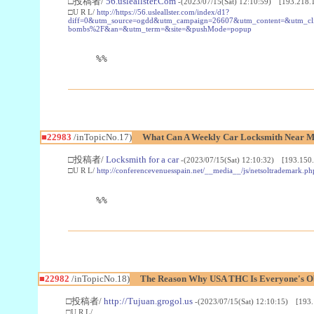
□投稿者/
56.usleallster.Com
-(2023/07/15(Sat) 12:10:59) [193.218.
□U R L/
http://https://56.usleallster.com/index/d1?
diff=0&utm_source=ogdd&utm_campaign=26607&utm_content=&utm_cl
bombs%2F&an=&utm_term=&site=&pushMode=popup
%%
■22983
/inTopicNo.17)
What Can A Weekly Car Locksmith Near Me
□投稿者/
Locksmith for a car
-(2023/07/15(Sat) 12:10:32) [193.150.
□U R L/
http://conferencevenuesspain.net/__media__/js/netsoltrademark
%%
■22982
/inTopicNo.18)
The Reason Why USA THC Is Everyone's Ob
□投稿者/
http://Tujuan.grogol.us
-(2023/07/15(Sat) 12:10:15) [193.
□U R L/