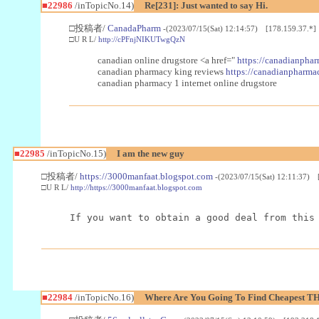
■22986
/inTopicNo.14)
Re[231]: Just wanted to say Hi.
□投稿者/
CanadaPharm
-(2023/07/15(Sat) 12:14:57) [178.159.37.*]
□U R L/
http://cPFnjNIKUTwgQzN
canadian online drugstore <a href="
https://canadianphar
canadian pharmacy king reviews
https://canadianpharmac
canadian pharmacy 1 internet online drugstore
■22985
/inTopicNo.15)
I am the new guy
□投稿者/
https://3000manfaat.blogspot.com
-(2023/07/15(Sat) 12:11:37) 
□U R L/
http://https://3000manfaat.blogspot.com
If you want to obtain a good deal from this
■22984
/inTopicNo.16)
Where Are You Going To Find Cheapest TH