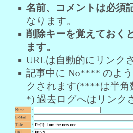
名前、コメントは必須
なります。
削除キーを覚えておく
ます。
URLは自動的にリンク
記事中に No**** 
クされます(****は半角
*) 過去ログへはリンク
Name
/
E-Mail
/
Title
/
URL
/