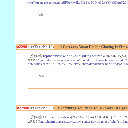
http://tujuan.grogol.us/go/aHR0cHM6Ly93d3cudG9wc3RoY3Nob3A
%%
■22981
/inTopicNo.19)
14 Cartoons About Double Glazing In Sitti
□投稿者/
replacement windows in sittingbourne
-(2023/07/15(Sat)
□U R L/
http://detailcustomhomes.com/__media__/js/netsoltrademark.php?
d=raddubs.com%2F__media__%2Fjs%2Fnetsoltrademark.php%3Fd%3Dwww
%%
■22980
/inTopicNo.20)
Everything You Need To Be Aware Of Upv
□投稿者/
Door wimbledon
-(2023/07/15(Sat) 12:09:43) [193.150.70
□U R L/
http://henripoincarepapers.univ-nantes.fr/en/framepdf.php?url=ht