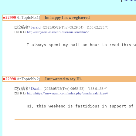
■22999
/inTopicNo.1)
Im happy I now registered
□投稿者/
Jerald
-(2025/05/22(Thu) 09:29:54) [158.62.223.*]
□U R L/
http://stroyrem-master.ru/user/nielsendehn5/
I always spent my half an hour to read this w
■22998
/inTopicNo.2)
Just wanted to say Hi.
□投稿者/
Dwain
-(2025/05/22(Thu) 06:53:22) [168.91.33.*]
□U R L/
http://https://answerpail.com/index.php/user/laraaldridge4
Hi, this weekend is fastidious in support of 