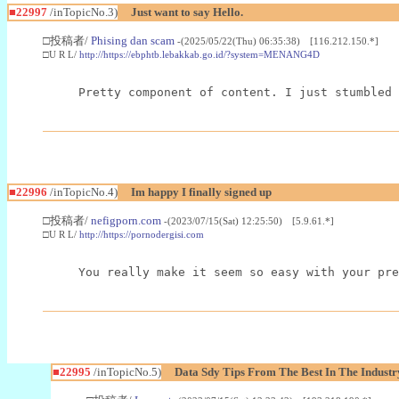
■22997
/inTopicNo.3)
Just want to say Hello.
□投稿者/
Phising dan scam
-(2025/05/22(Thu) 06:35:38) [116.212.150.*]
□U R L/
http://https://ebphtb.lebakkab.go.id/?system=MENANG4D
Pretty component of content. I just stumbled 
■22996
/inTopicNo.4)
Im happy I finally signed up
□投稿者/
nefigporn.com
-(2023/07/15(Sat) 12:25:50) [5.9.61.*]
□U R L/
http://https://pornodergisi.com
You really make it seem so easy with your pre
■22995
/inTopicNo.5)
Data Sdy Tips From The Best In The Industr