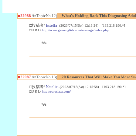
■22988
/inTopicNo.12)
What's Holding Back This Diagnosing Adul
□投稿者/
Estella
-(2023/07/15(Sat) 12:16:24) [193.218.190.*]
□U R L/
http://www.gamenglish.com/message/index.php
%%
■22987
/inTopicNo.13)
20 Resources That Will Make You More Succ
□投稿者/
Natalie
-(2023/07/15(Sat) 12:15:58) [193.218.190.*]
□U R L/
http://eurasiaaz.com/
%%