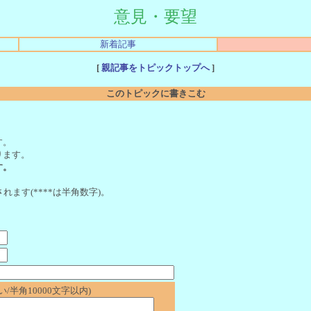
意見・要望
新着記事
[
親記事をトピックトップへ
]
このトピックに書きこむ
。
す。
ります。
す。
れます(****は半角数字)。
/半角10000文字以内)