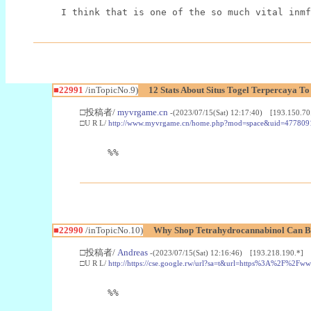
I think that is one of the so much vital inmf
■22991
/inTopicNo.9)
12 Stats About Situs Togel Terpercaya T
□投稿者/
myvrgame.cn
-(2023/07/15(Sat) 12:17:40) [193.150.70
□U R L/
http://www.myvrgame.cn/home.php?mod=space&uid=477809
%%
■22990
/inTopicNo.10)
Why Shop Tetrahydrocannabinol Can B
□投稿者/
Andreas
-(2023/07/15(Sat) 12:16:46) [193.218.190.*]
□U R L/
http://https://cse.google.rw/url?sa=t&url=https%3A%2F%2F
%%