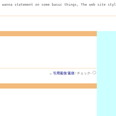
 wanna statement on some basuc things, The web site styl
→
引用返信
/
返信
/ チェック-