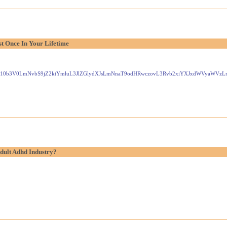
t Once In Your Lifetime
Gxlei10b3V0LmNvbS9jZ2ktYmluL3JlZGlydXJsLmNnaT9odHRwczovL3Rvb2xiYXJxdWVyaW
dult Adhd Industry?