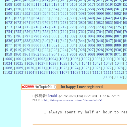
[
508
] [
509
] [
510
] [
511
] [
512
] [
513
] [
514
] [
515
] [
516
] [
517
] [
518
] [
519
] [
520
] [
5
[
549
] [
550
] [
551
] [
552
] [
553
] [
554
] [
555
] [
556
] [
557
] [
558
] [
559
] [
560
] [
561
] [
5
[
590
] [
591
] [
592
] [
593
] [
594
] [
595
] [
596
] [
597
] [
598
] [
599
] [
600
] [
601
] [
602
] [
6
[
631
] [
632
] [
633
] [
634
] [
635
] [
636
] [
637
] [
638
] [
639
] [
640
] [
641
] [
642
] [
643
] [
6
[
672
] [
673
] [
674
] [
675
] [
676
] [
677
] [
678
] [
679
] [
680
] [
681
] [
682
] [
683
] [
684
] [
6
[
713
] [
714
] [
715
] [
716
] [
717
] [
718
] [
719
] [
720
] [
721
] [
722
] [
723
] [
724
] [
725
] [
7
[
754
] [
755
] [
756
] [
757
] [
758
] [
759
] [
760
] [
761
] [
762
] [
763
] [
764
] [
765
] [
766
] [
7
[
795
] [
796
] [
797
] [
798
] [
799
] [
800
] [
801
] [
802
] [
803
] [
804
] [
805
] [
806
] [
807
] [
8
[
836
] [
837
] [
838
] [
839
] [
840
] [
841
] [
842
] [
843
] [
844
] [
845
] [
846
] [
847
] [
848
] [
8
[
877
] [
878
] [
879
] [
880
] [
881
] [
882
] [
883
] [
884
] [
885
] [
886
] [
887
] [
888
] [
889
] [
8
[
918
] [
919
] [
920
] [
921
] [
922
] [
923
] [
924
] [
925
] [
926
] [
927
] [
928
] [
929
] [
930
] [
9
[
959
] [
960
] [
961
] [
962
] [
963
] [
964
] [
965
] [
966
] [
967
] [
968
] [
969
] [
970
] [
971
] [
9
[
1000
] [
1001
] [
1002
] [
1003
] [
1004
] [
1005
] [
1006
] [
1007
] [
1008
] [
1009
] [
1010
] [
[
1034
] [
1035
] [
1036
] [
1037
] [
1038
] [
1039
] [
1040
] [
1041
] [
1042
] [
1043
] [
1044
] [
[
1068
] [
1069
] [
1070
] [
1071
] [
1072
] [
1073
] [
1074
] [
1075
] [
1076
] [
1077
] [
1078
] [
[
1102
] [
1103
] [
1104
] [
1105
] [
1106
] [
1107
] [
1108
] [
1109
] [
1110
] [
1111
] [
1112
] [
[
1136
] [
1137
] [
■22999
/inTopicNo.1)
Im happy I now registered
□投稿者/
Jerald
-(2025/05/22(Thu) 09:29:54) [158.62.223.*]
□U R L/
http://stroyrem-master.ru/user/nielsendehn5/
I always spent my half an hour to re