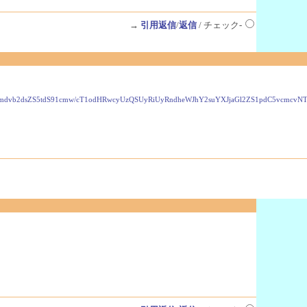
→
引用返信
/
返信
/ チェック-
VzLmdvb2dsZS5tdS91cmw/cT1odHRwcyUzQSUyRiUyRndheWJhY2suYXJjaGl2ZS1pdC5vcmc