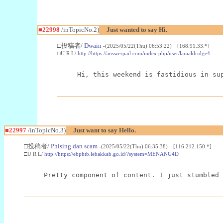
■22998
/inTopicNo.2)
Just wanted to say Hi.
□投稿者/
Dwain
-(2025/05/22(Thu) 06:53:22) [168.91.33.*]
□U R L/
http://https://answerpail.com/index.php/user/laraaldridge4
Hi, this weekend is fastidious in su
■22997
/inTopicNo.3)
Just want to say Hello.
□投稿者/
Phising dan scam
-(2025/05/22(Thu) 06:35:38) [116.212.150.*]
□U R L/
http://https://ebphtb.lebakkab.go.id/?system=MENANG4D
Pretty component of content. I just stumbled 