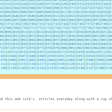
21
] [
522
] [
523
] [
524
] [
525
] [
526
] [
527
] [
528
] [
529
] [
530
] [
531
] [
532
] [
533
] [
534
] [
5
62
] [
563
] [
564
] [
565
] [
566
] [
567
] [
568
] [
569
] [
570
] [
571
] [
572
] [
573
] [
574
] [
575
] [
5
03
] [
604
] [
605
] [
606
] [
607
] [
608
] [
609
] [
610
] [
611
] [
612
] [
613
] [
614
] [
615
] [
616
] [
6
44
] [
645
] [
646
] [
647
] [
648
] [
649
] [
650
] [
651
] [
652
] [
653
] [
654
] [
655
] [
656
] [
657
] [
6
85
] [
686
] [
687
] [
688
] [
689
] [
690
] [
691
] [
692
] [
693
] [
694
] [
695
] [
696
] [
697
] [
698
] [
6
26
] [
727
] [
728
] [
729
] [
730
] [
731
] [
732
] [
733
] [
734
] [
735
] [
736
] [
737
] [
738
] [
739
] [
7
67
] [
768
] [
769
] [
770
] [
771
] [
772
] [
773
] [
774
] [
775
] [
776
] [
777
] [
778
] [
779
] [
780
] [
7
08
] [
809
] [
810
] [
811
] [
812
] [
813
] [
814
] [
815
] [
816
] [
817
] [
818
] [
819
] [
820
] [
821
] [
8
49
] [
850
] [
851
] [
852
] [
853
] [
854
] [
855
] [
856
] [
857
] [
858
] [
859
] [
860
] [
861
] [
862
] [
8
90
] [
891
] [
892
] [
893
] [
894
] [
895
] [
896
] [
897
] [
898
] [
899
] [
900
] [
901
] [
902
] [
903
] [
9
31
] [
932
] [
933
] [
934
] [
935
] [
936
] [
937
] [
938
] [
939
] [
940
] [
941
] [
942
] [
943
] [
944
] [
9
72
] [
973
] [
974
] [
975
] [
976
] [
977
] [
978
] [
979
] [
980
] [
981
] [
982
] [
983
] [
984
] [
985
] [
9
1011
] [
1012
] [
1013
] [
1014
] [
1015
] [
1016
] [
1017
] [
1018
] [
1019
] [
1020
] [
1021
] [
102
1045
] [
1046
] [
1047
] [
1048
] [
1049
] [
1050
] [
1051
] [
1052
] [
1053
] [
1054
] [
1055
] [
105
1079
] [
1080
] [
1081
] [
1082
] [
1083
] [
1084
] [
1085
] [
1086
] [
1087
] [
1088
] [
1089
] [
109
1113
] [
1114
] [
1115
] [
1116
] [
1117
] [
1118
] [
1119
] [
1120
] [
1121
] [
1122
] [
1123
] [
112
1138
] [
1139
] [
1140
] [
1141
] [
1142
] [
1143
] [
1144
] [
1145
] [
1146
] [
1147
] [
1148
] [
114
ad this web site's  articles everyday along with a cup o