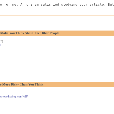
o for me. Annd i am satisfied studying your article. But
o Make You Think About The Other People
.*]
1
e More Risky Than You Think
www.topsthcshop.com%2F