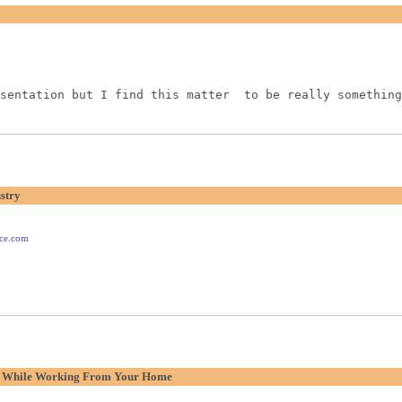
sentation but I find this matter  to be really something
stry
ace.com
p While Working From Your Home