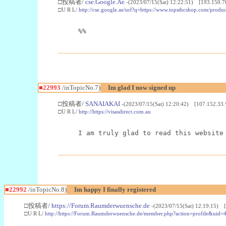
□投稿者/
cse.Google.Ae
-(2023/07/15(Sat) 12:22:51) [193.150.7
□U R L/
http://cse.google.ae/url?q=https://www.topsthcshop.com/produc
%%
■22993
/inTopicNo.7)
Im glad I now signed up
□投稿者/
SANAIAKAI
-(2023/07/15(Sat) 12:20:42) [107.152.33.
□U R L/
http://https://visasdirect.com.au
I am truly glad to read this website
■22992
/inTopicNo.8)
Im happy I finally registered
□投稿者/
https://Forum.Raumderwuensche.de
-(2023/07/15(Sat) 12:19:15) 
□U R L/
http://https://Forum.Raumderwuensche.de/member.php?action=profile&uid=