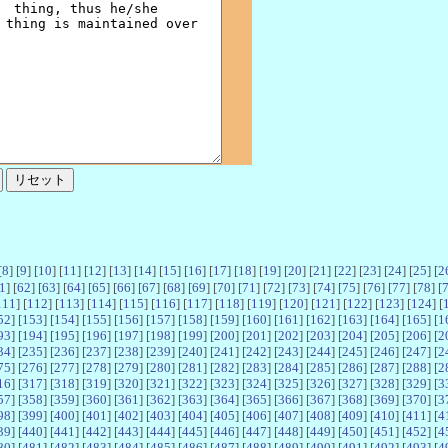
[
8
] [
9
] [
10
] [
11
] [
12
] [
13
] [
14
] [
15
] [
16
] [
17
] [
18
] [
19
] [
20
] [
21
] [
22
] [
23
] [
24
] [
25
] [
2
1
] [
62
] [
63
] [
64
] [
65
] [
66
] [
67
] [
68
] [
69
] [
70
] [
71
] [
72
] [
73
] [
74
] [
75
] [
76
] [
77
] [
78
] [
111
] [
112
] [
113
] [
114
] [
115
] [
116
] [
117
] [
118
] [
119
] [
120
] [
121
] [
122
] [
123
] [
124
] [
52
] [
153
] [
154
] [
155
] [
156
] [
157
] [
158
] [
159
] [
160
] [
161
] [
162
] [
163
] [
164
] [
165
] [
1
93
] [
194
] [
195
] [
196
] [
197
] [
198
] [
199
] [
200
] [
201
] [
202
] [
203
] [
204
] [
205
] [
206
] [
2
34
] [
235
] [
236
] [
237
] [
238
] [
239
] [
240
] [
241
] [
242
] [
243
] [
244
] [
245
] [
246
] [
247
] [
2
75
] [
276
] [
277
] [
278
] [
279
] [
280
] [
281
] [
282
] [
283
] [
284
] [
285
] [
286
] [
287
] [
288
] [
2
16
] [
317
] [
318
] [
319
] [
320
] [
321
] [
322
] [
323
] [
324
] [
325
] [
326
] [
327
] [
328
] [
329
] [
3
57
] [
358
] [
359
] [
360
] [
361
] [
362
] [
363
] [
364
] [
365
] [
366
] [
367
] [
368
] [
369
] [
370
] [
3
98
] [
399
] [
400
] [
401
] [
402
] [
403
] [
404
] [
405
] [
406
] [
407
] [
408
] [
409
] [
410
] [
411
] [
4
39
] [
440
] [
441
] [
442
] [
443
] [
444
] [
445
] [
446
] [
447
] [
448
] [
449
] [
450
] [
451
] [
452
] [
4
80
] [
481
] [
482
] [
483
] [
484
] [
485
] [
486
] [
487
] [
488
] [
489
] [
490
] [
491
] [
492
] [
493
] [
4