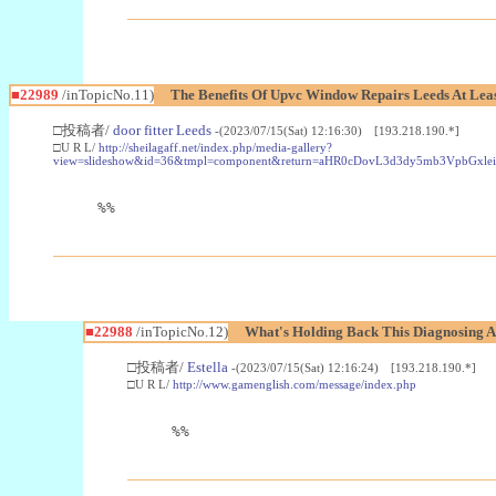
■22989
/inTopicNo.11)
The Benefits Of Upvc Window Repairs Leeds At Leas
□投稿者/
door fitter Leeds
-(2023/07/15(Sat) 12:16:30) [193.218.190.*]
□U R L/
http://sheilagaff.net/index.php/media-gallery?
view=slideshow&id=36&tmpl=component&return=aHR0cDovL3d3dy5mb3Vpb
%%
■22988
/inTopicNo.12)
What's Holding Back This Diagnosing A
□投稿者/
Estella
-(2023/07/15(Sat) 12:16:24) [193.218.190.*]
□U R L/
http://www.gamenglish.com/message/index.php
%%