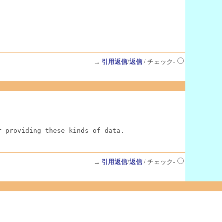
→
引用返信
/
返信
/ チェック-
r providing these kinds of data.
→
引用返信
/
返信
/ チェック-