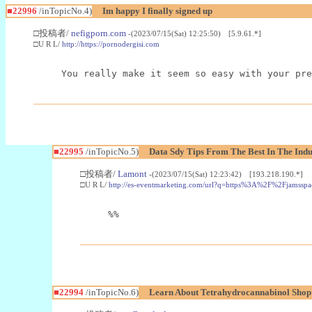
■22996
/inTopicNo.4)
Im happy I finally signed up
□投稿者/
nefigporn.com
-(2023/07/15(Sat) 12:25:50) [5.9.61.*]
□U R L/
http://https://pornodergisi.com
You really make it seem so easy with your pre
■22995
/inTopicNo.5)
Data Sdy Tips From The Best In The Indu
□投稿者/
Lamont
-(2023/07/15(Sat) 12:23:42) [193.218.190.*]
□U R L/
http://es-eventmarketing.com/url?q=https%3A%2F%2Fjamssp
%%
■22994
/inTopicNo.6)
Learn About Tetrahydrocannabinol Sho