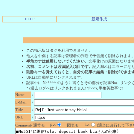
HELP
新規作成
この掲示板はタグを利用できません。
他人を中傷する記事は管理者の判断で予告無く削除されます
半角カナは使用しないでください。
文字化けの原因になりま
名前、コメントは必須記入項目です。
記入漏れはエラーにな
削除キーを覚えておくと、自分の記事の編集・削除ができま
URLは自動的にリンクされます。
記事中に No**** のように書くとその部分が記事Noにリンクさ
*) 過去ログへはリンクされません! すべて半角英数字で!
Name
/
E-Mail
/
Title
/
URL
/
Comment/ 通常モード->
図表モード->
(適当に改行して下さい