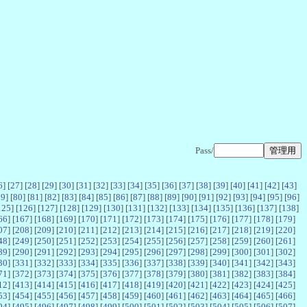
Pass/
6
] [
27
] [
28
] [
29
] [
30
] [
31
] [
32
] [
33
] [
34
] [
35
] [
36
] [
37
] [
38
] [
39
] [
40
] [
41
] [
42
] [
43
]
79
] [
80
] [
81
] [
82
] [
83
] [
84
] [
85
] [
86
] [
87
] [
88
] [
89
] [
90
] [
91
] [
92
] [
93
] [
94
] [
95
] [
96
]
125
] [
126
] [
127
] [
128
] [
129
] [
130
] [
131
] [
132
] [
133
] [
134
] [
135
] [
136
] [
137
] [
138
]
66
] [
167
] [
168
] [
169
] [
170
] [
171
] [
172
] [
173
] [
174
] [
175
] [
176
] [
177
] [
178
] [
179
]
07
] [
208
] [
209
] [
210
] [
211
] [
212
] [
213
] [
214
] [
215
] [
216
] [
217
] [
218
] [
219
] [
220
]
48
] [
249
] [
250
] [
251
] [
252
] [
253
] [
254
] [
255
] [
256
] [
257
] [
258
] [
259
] [
260
] [
261
]
89
] [
290
] [
291
] [
292
] [
293
] [
294
] [
295
] [
296
] [
297
] [
298
] [
299
] [
300
] [
301
] [
302
]
30
] [
331
] [
332
] [
333
] [
334
] [
335
] [
336
] [
337
] [
338
] [
339
] [
340
] [
341
] [
342
] [
343
]
71
] [
372
] [
373
] [
374
] [
375
] [
376
] [
377
] [
378
] [
379
] [
380
] [
381
] [
382
] [
383
] [
384
]
12
] [
413
] [
414
] [
415
] [
416
] [
417
] [
418
] [
419
] [
420
] [
421
] [
422
] [
423
] [
424
] [
425
]
53
] [
454
] [
455
] [
456
] [
457
] [
458
] [
459
] [
460
] [
461
] [
462
] [
463
] [
464
] [
465
] [
466
]
94
] [
495
] [
496
] [
497
] [
498
] [
499
] [
500
] [
501
] [
502
] [
503
] [
504
] [
505
] [
506
] [
507
]