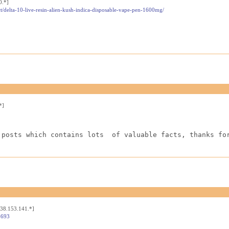
0.*]
t/delta-10-live-resin-alien-kush-indica-disposable-vape-pen-1600mg/
*]
 posts which contains lots  of valuable facts, thanks fo
[38.153.141.*]
4693