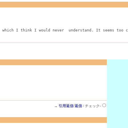
 which I think I would never  understand. It seems too c
→
引用返信
/
返信
/ チェック-