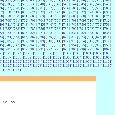
35
] [
536
] [
537
] [
538
] [
539
] [
540
] [
541
] [
542
] [
543
] [
544
] [
545
] [
546
] [
547
] [
548
]
76
] [
577
] [
578
] [
579
] [
580
] [
581
] [
582
] [
583
] [
584
] [
585
] [
586
] [
587
] [
588
] [
589
]
17
] [
618
] [
619
] [
620
] [
621
] [
622
] [
623
] [
624
] [
625
] [
626
] [
627
] [
628
] [
629
] [
630
]
58
] [
659
] [
660
] [
661
] [
662
] [
663
] [
664
] [
665
] [
666
] [
667
] [
668
] [
669
] [
670
] [
671
]
99
] [
700
] [
701
] [
702
] [
703
] [
704
] [
705
] [
706
] [
707
] [
708
] [
709
] [
710
] [
711
] [
712
]
40
] [
741
] [
742
] [
743
] [
744
] [
745
] [
746
] [
747
] [
748
] [
749
] [
750
] [
751
] [
752
] [
753
]
81
] [
782
] [
783
] [
784
] [
785
] [
786
] [
787
] [
788
] [
789
] [
790
] [
791
] [
792
] [
793
] [
794
]
22
] [
823
] [
824
] [
825
] [
826
] [
827
] [
828
] [
829
] [
830
] [
831
] [
832
] [
833
] [
834
] [
835
]
63
] [
864
] [
865
] [
866
] [
867
] [
868
] [
869
] [
870
] [
871
] [
872
] [
873
] [
874
] [
875
] [
876
]
04
] [
905
] [
906
] [
907
] [
908
] [
909
] [
910
] [
911
] [
912
] [
913
] [
914
] [
915
] [
916
] [
917
]
45
] [
946
] [
947
] [
948
] [
949
] [
950
] [
951
] [
952
] [
953
] [
954
] [
955
] [
956
] [
957
] [
958
]
86
] [
987
] [
988
] [
989
] [
990
] [
991
] [
992
] [
993
] [
994
] [
995
] [
996
] [
997
] [
998
] [
999
]
2
] [
1023
] [
1024
] [
1025
] [
1026
] [
1027
] [
1028
] [
1029
] [
1030
] [
1031
] [
1032
] [
1033
]
6
] [
1057
] [
1058
] [
1059
] [
1060
] [
1061
] [
1062
] [
1063
] [
1064
] [
1065
] [
1066
] [
1067
]
0
] [
1091
] [
1092
] [
1093
] [
1094
] [
1095
] [
1096
] [
1097
] [
1098
] [
1099
] [
1100
] [
1101
]
4
] [
1125
] [
1126
] [
1127
] [
1128
] [
1129
] [
1130
] [
1131
] [
1132
] [
1133
] [
1134
] [
1135
]
9
] [
1150
] [
1151
]
f coffee.