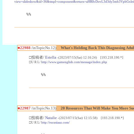
view=slideshow&id=36&tmpl=component&return=aHR0cDovL3d3dy5mb3Vpb
%%
■22988
/inTopicNo.12)
What's Holding Back This Diagnosing Adul
□投稿者/
Estella
-(2023/07/15(Sat) 12:16:24) [193.218.190.*]
□U R L/
http://www.gamenglish.com/message/index.php
%%
■22987
/inTopicNo.13)
20 Resources That Will Make You More Succ
□投稿者/
Natalie
-(2023/07/15(Sat) 12:15:58) [193.218.190.*]
□U R L/
http://eurasiaaz.com/