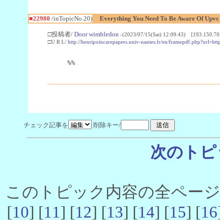
■22980
/inTopicNo.20)
Everything You Need To Be Aware Of Upv
□投稿者/
Door wimbledon
-(2023/07/15(Sat) 12:09:43) [193.150.70
□U R L/
http://henripoincarepapers.univ-nantes.fr/en/framepdf.php?url=ht
%%
チェック記事を
削除キー/
次のトピ
このトピック内容の全ページ数 
[
10
] [
11
] [
12
] [
13
] [
14
] [
15
] [
16