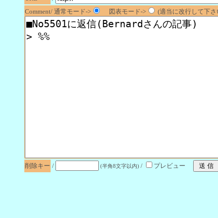
Comment/ 通常モード->
図表モード->
(適当に改行して下さい
削除キー
/
/
プレビュー
(半角8文字以内)