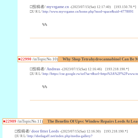
□投稿者/
myvrgame.cn
-(2023/07/15(Sat) 12:17:40) [193.150.70.*]
□U R L/
http://www.myvrgame.cn/home.php?mod=space&uid=4778091
%%
■22990
/inTopicNo.10)
Why Shop Tetrahydrocannabinol Can Be M
□投稿者/
Andreas
-(2023/07/15(Sat) 12:16:46) [193.218.190.*]
□U R L/
http://https://cse.google.rw/url?sa=t&url=https%3A%2F%2Fwww.
%%
■22989
/inTopicNo.11)
The Benefits Of Upvc Window Repairs Leeds At Leas
□投稿者/
door fitter Leeds
-(2023/07/15(Sat) 12:16:30) [193.218.190.*]
□U R L/
http://sheilagaff.net/index.php/media-gallery?