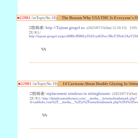
■22982
/inTopicNo.18)
The Reason Why USA THC Is Everyone's Ob
□投稿者/
http://Tujuan.grogol.us
-(2023/07/15(Sat) 12:10:15) [193.
□U R L/
http://tujuan.grogol.us/go/aHR0cHM6Ly93d3cudG9wc3RoY3Nob3A
%%
■22981
/inTopicNo.19)
14 Cartoons About Double Glazing In Sitti
□投稿者/
replacement windows in sittingbourne
-(2023/07/15(Sat)
□U R L/
http://detailcustomhomes.com/__media__/js/netsoltrademark.php?
d=raddubs.com%2F__media__%2Fjs%2Fnetsoltrademark.php%3Fd%3Dwww
%%