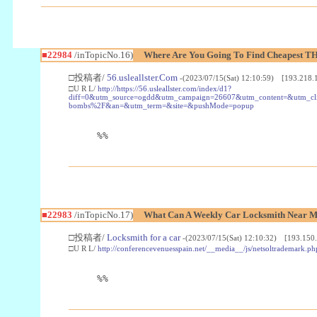
■22984
/inTopicNo.16)
Where Are You Going To Find Cheapest TH
□投稿者/
56.usleallster.Com
-(2023/07/15(Sat) 12:10:59) [193.218.
□U R L/
http://https://56.usleallster.com/index/d1?
diff=0&utm_source=ogdd&utm_campaign=26607&utm_content=&utm_cl
bombs%2F&an=&utm_term=&site=&pushMode=popup
%%
■22983
/inTopicNo.17)
What Can A Weekly Car Locksmith Near Me
□投稿者/
Locksmith for a car
-(2023/07/15(Sat) 12:10:32) [193.150.
□U R L/
http://conferencevenuesspain.net/__media__/js/netsoltrademark
%%