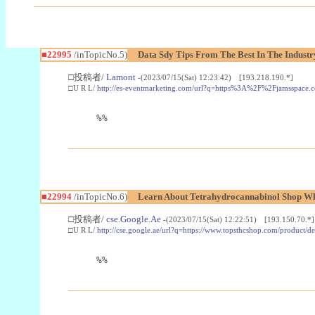
■22995
/inTopicNo.5)
Data Sdy Tips From The Best In The Industr
□投稿者/
Lamont
-(2023/07/15(Sat) 12:23:42) [193.218.190.*]
□U R L/
http://es-eventmarketing.com/url?q=https%3A%2F%2Fjamsspace.
%%
■22994
/inTopicNo.6)
Learn About Tetrahydrocannabinol Shop W
□投稿者/
cse.Google.Ae
-(2023/07/15(Sat) 12:22:51) [193.150.70.*]
□U R L/
http://cse.google.ae/url?q=https://www.topsthcshop.com/product/d
%%