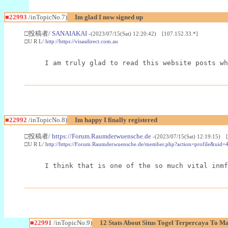
■22993
/inTopicNo.7)
Im glad I now signed up
□投稿者/
SANAIAKAI
-(2023/07/15(Sat) 12:20:42) [107.152.33.*]
□U R L/
http://https://visasdirect.com.au
I am truly glad to read this website posts wh
■22992
/inTopicNo.8)
Im happy I finally registered
□投稿者/
https://Forum.Raumderwuensche.de
-(2023/07/15(Sat) 12:19:15) 
□U R L/
http://https://Forum.Raumderwuensche.de/member.php?action=profile&uid=
I think that is one of the so much vital inmf
■22991
/inTopicNo.9)
12 Stats About Situs Togel Terpercaya To M