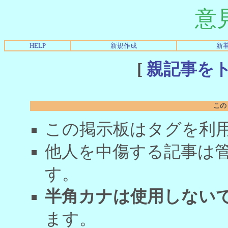
意
HELP
新規作成
新
[
親記事を
この
この掲示板はタグを利
他人を中傷する記事は
す。
半角カナは使用しない
ます。