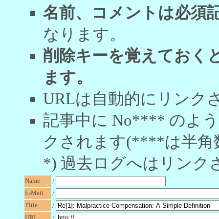
名前、コメントは必須
なります。
削除キーを覚えておく
ます。
URLは自動的にリンク
記事中に No**** 
クされます(****は半角
*) 過去ログへはリンク
Name
/
E-Mail
/
Title
/
URL
/