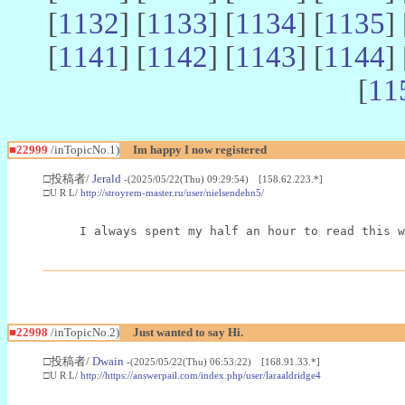
[
1132
] [
1133
] [
1134
] [
1135
] 
[
1141
] [
1142
] [
1143
] [
1144
] 
[
11
■22999
/inTopicNo.1)
Im happy I now registered
□投稿者/
Jerald
-(2025/05/22(Thu) 09:29:54) [158.62.223.*]
□U R L/
http://stroyrem-master.ru/user/nielsendehn5/
I always spent my half an hour to read this w
■22998
/inTopicNo.2)
Just wanted to say Hi.
□投稿者/
Dwain
-(2025/05/22(Thu) 06:53:22) [168.91.33.*]
□U R L/
http://https://answerpail.com/index.php/user/laraaldridge4