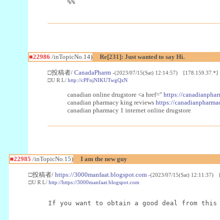
%%
■22986
/inTopicNo.14)
Re[231]: Just wanted to say Hi.
□投稿者/
CanadaPharm
-(2023/07/15(Sat) 12:14:57) [178.159.37.*]
□U R L/
http://cPFnjNIKUTwgQzN
canadian online drugstore <a href="
https://canadianphar
canadian pharmacy king reviews
https://canadianpharmac
canadian pharmacy 1 internet online drugstore
■22985
/inTopicNo.15)
I am the new guy
□投稿者/
https://3000manfaat.blogspot.com
-(2023/07/15(Sat) 12:11:37) 
□U R L/
http://https://3000manfaat.blogspot.com
If you want to obtain a good deal from this