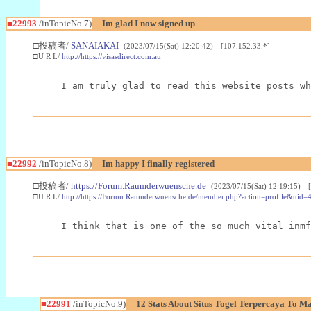
■22993
/inTopicNo.7)
Im glad I now signed up
□投稿者/
SANAIAKAI
-(2023/07/15(Sat) 12:20:42) [107.152.33.*]
□U R L/
http://https://visasdirect.com.au
I am truly glad to read this website posts wh
■22992
/inTopicNo.8)
Im happy I finally registered
□投稿者/
https://Forum.Raumderwuensche.de
-(2023/07/15(Sat) 12:19:15) 
□U R L/
http://https://Forum.Raumderwuensche.de/member.php?action=profile&uid=
I think that is one of the so much vital inmf
■22991
/inTopicNo.9)
12 Stats About Situs Togel Terpercaya To M