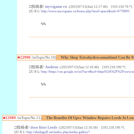
□投稿者/
myvrgame.cn
-(2023/07/15(Sat) 12:17:40) [193.150.70.*]
□U R L/
http://www.myvrgame.cn/home.php?mod=space&uid=4778091
%%
■22990
/inTopicNo.10)
Why Shop Tetrahydrocannabinol Can Be M
□投稿者/
Andreas
-(2023/07/15(Sat) 12:16:46) [193.218.190.*]
□U R L/
http://https://cse.google.rw/url?sa=t&url=https%3A%2F%2Fwww.
%%
■22989
/inTopicNo.11)
The Benefits Of Upvc Window Repairs Leeds At Leas
□投稿者/
door fitter Leeds
-(2023/07/15(Sat) 12:16:30) [193.218.190.*]
□U R L/
http://sheilagaff.net/index.php/media-gallery?