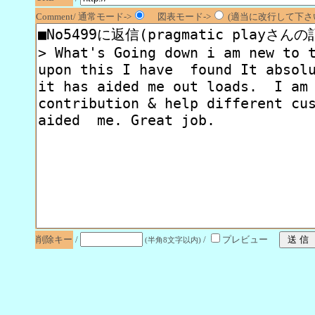
Comment/ 通常モード->
図表モード->
(適当に改行して下さい
削除キー
/
/
プレビュー
(半角8文字以内)