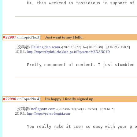
Hi, this weekend is fastidious in support of 
■22997
/inTopicNo.3)
Just want to say Hello.
□投稿者/
Phising dan scam
-(2025/05/22(Thu) 06:35:38) [116.212.150.*]
□U R L/
http://https://ebphtb.lebakkab.go.id/?system=MENANG4D
Pretty component of content. I just stumbled 
■22996
/inTopicNo.4)
Im happy I finally signed up
□投稿者/
nefigporn.com
-(2023/07/15(Sat) 12:25:50) [5.9.61.*]
□U R L/
http://https://pornodergisi.com
You really make it seem so easy with your pre