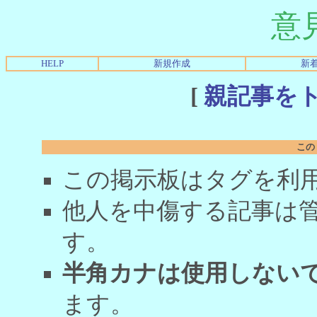
意
HELP
新規作成
新
[
親記事を
この
この掲示板はタグを利
他人を中傷する記事は
す。
半角カナは使用しない
ます。