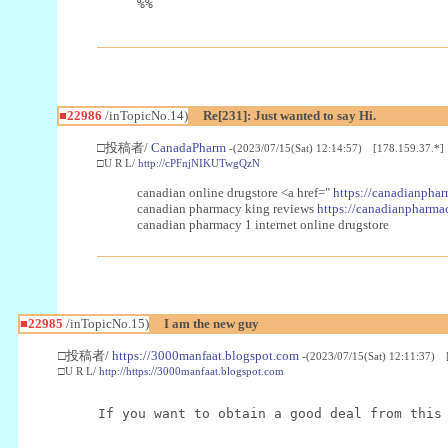
%%
■22986
/inTopicNo.14)
Re[231]: Just wanted to say Hi.
□投稿者/
CanadaPharm
-(2023/07/15(Sat) 12:14:57) [178.159.37.*]
□U R L/
http://cPFnjNIKUTwgQzN
canadian online drugstore <a href="
https://canadianphar
canadian pharmacy king reviews
https://canadianpharmac
canadian pharmacy 1 internet online drugstore
■22985
/inTopicNo.15)
I am the new guy
□投稿者/
https://3000manfaat.blogspot.com
-(2023/07/15(Sat) 12:11:37) 
□U R L/
http://https://3000manfaat.blogspot.com
If you want to obtain a good deal from this