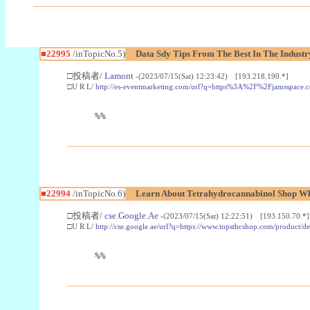
■22995
/inTopicNo.5)
Data Sdy Tips From The Best In The Industr
□投稿者/
Lamont
-(2023/07/15(Sat) 12:23:42) [193.218.190.*]
□U R L/
http://es-eventmarketing.com/url?q=https%3A%2F%2Fjamsspace.
%%
■22994
/inTopicNo.6)
Learn About Tetrahydrocannabinol Shop W
□投稿者/
cse.Google.Ae
-(2023/07/15(Sat) 12:22:51) [193.150.70.*]
□U R L/
http://cse.google.ae/url?q=https://www.topsthcshop.com/product/d
%%