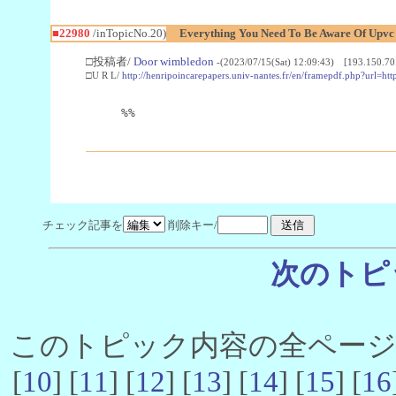
■22980
/inTopicNo.20)
Everything You Need To Be Aware Of Upv
□投稿者/
Door wimbledon
-(2023/07/15(Sat) 12:09:43) [193.150.70
□U R L/
http://henripoincarepapers.univ-nantes.fr/en/framepdf.php?url=ht
%%
チェック記事を
削除キー/
次のトピ
このトピック内容の全ページ数 
[
10
] [
11
] [
12
] [
13
] [
14
] [
15
] [
16