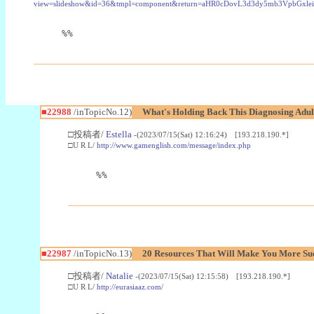
view=slideshow&id=36&tmpl=component&return=aHR0cDovL3d3dy5mb3Vpb
%%
■22988
/inTopicNo.12)
What's Holding Back This Diagnosing Adul
□投稿者/
Estella
-(2023/07/15(Sat) 12:16:24) [193.218.190.*]
□U R L/
http://www.gamenglish.com/message/index.php
%%
■22987
/inTopicNo.13)
20 Resources That Will Make You More Succ
□投稿者/
Natalie
-(2023/07/15(Sat) 12:15:58) [193.218.190.*]
□U R L/
http://eurasiaaz.com/