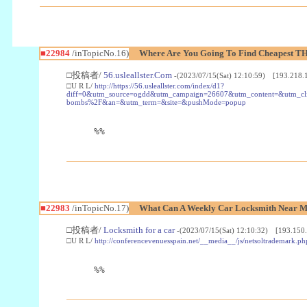
■22984
/inTopicNo.16)
Where Are You Going To Find Cheapest TH
□投稿者/
56.usleallster.Com
-(2023/07/15(Sat) 12:10:59) [193.218.
□U R L/
http://https://56.usleallster.com/index/d1?
diff=0&utm_source=ogdd&utm_campaign=26607&utm_content=&utm_cl
bombs%2F&an=&utm_term=&site=&pushMode=popup
%%
■22983
/inTopicNo.17)
What Can A Weekly Car Locksmith Near Me
□投稿者/
Locksmith for a car
-(2023/07/15(Sat) 12:10:32) [193.150.
□U R L/
http://conferencevenuesspain.net/__media__/js/netsoltrademark
%%