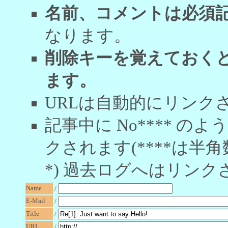
名前、コメントは必須
なります。
削除キーを覚えておく
ます。
URLは自動的にリンク
記事中に No**** 
クされます(****は半角
*) 過去ログへはリンク
Name
/
E-Mail
/
Title
/
URL
/