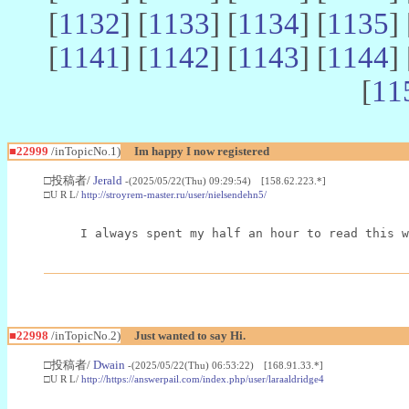
[
1132
] [
1133
] [
1134
] [
1135
] 
[
1141
] [
1142
] [
1143
] [
1144
] 
[
11
■22999
/inTopicNo.1)
Im happy I now registered
□投稿者/
Jerald
-(2025/05/22(Thu) 09:29:54) [158.62.223.*]
□U R L/
http://stroyrem-master.ru/user/nielsendehn5/
I always spent my half an hour to read this w
■22998
/inTopicNo.2)
Just wanted to say Hi.
□投稿者/
Dwain
-(2025/05/22(Thu) 06:53:22) [168.91.33.*]
□U R L/
http://https://answerpail.com/index.php/user/laraaldridge4