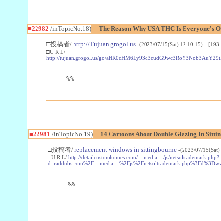
■22982
/inTopicNo.18)
The Reason Why USA THC Is Everyone's Ob
□投稿者/
http://Tujuan.grogol.us
-(2023/07/15(Sat) 12:10:15) [193.
□U R L/
http://tujuan.grogol.us/go/aHR0cHM6Ly93d3cudG9wc3RoY3Nob3A
%%
■22981
/inTopicNo.19)
14 Cartoons About Double Glazing In Sitti
□投稿者/
replacement windows in sittingbourne
-(2023/07/15(Sat)
□U R L/
http://detailcustomhomes.com/__media__/js/netsoltrademark.php?
d=raddubs.com%2F__media__%2Fjs%2Fnetsoltrademark.php%3Fd%3Dwww
%%