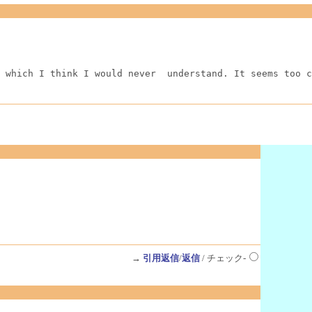
 which I think I would never  understand. It seems too c
→
引用返信
/
返信
/ チェック-