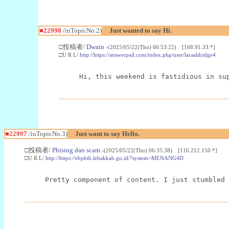
■22998
/inTopicNo.2)
Just wanted to say Hi.
□投稿者/
Dwain
-(2025/05/22(Thu) 06:53:22) [168.91.33.*]
□U R L/
http://https://answerpail.com/index.php/user/laraaldridge4
Hi, this weekend is fastidious in su
■22997
/inTopicNo.3)
Just want to say Hello.
□投稿者/
Phising dan scam
-(2025/05/22(Thu) 06:35:38) [116.212.150.*]
□U R L/
http://https://ebphtb.lebakkab.go.id/?system=MENANG4D
Pretty component of content. I just stumbled 