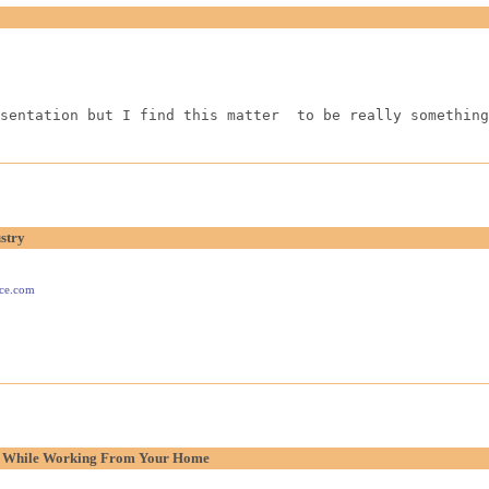
sentation but I find this matter  to be really something
stry
ace.com
p While Working From Your Home