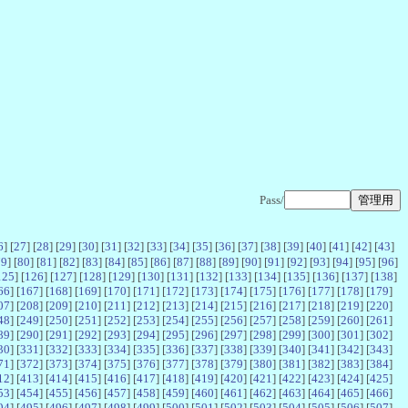
Pass/
6
] [
27
] [
28
] [
29
] [
30
] [
31
] [
32
] [
33
] [
34
] [
35
] [
36
] [
37
] [
38
] [
39
] [
40
] [
41
] [
42
] [
43
]
79
] [
80
] [
81
] [
82
] [
83
] [
84
] [
85
] [
86
] [
87
] [
88
] [
89
] [
90
] [
91
] [
92
] [
93
] [
94
] [
95
] [
96
]
125
] [
126
] [
127
] [
128
] [
129
] [
130
] [
131
] [
132
] [
133
] [
134
] [
135
] [
136
] [
137
] [
138
]
66
] [
167
] [
168
] [
169
] [
170
] [
171
] [
172
] [
173
] [
174
] [
175
] [
176
] [
177
] [
178
] [
179
]
07
] [
208
] [
209
] [
210
] [
211
] [
212
] [
213
] [
214
] [
215
] [
216
] [
217
] [
218
] [
219
] [
220
]
48
] [
249
] [
250
] [
251
] [
252
] [
253
] [
254
] [
255
] [
256
] [
257
] [
258
] [
259
] [
260
] [
261
]
89
] [
290
] [
291
] [
292
] [
293
] [
294
] [
295
] [
296
] [
297
] [
298
] [
299
] [
300
] [
301
] [
302
]
30
] [
331
] [
332
] [
333
] [
334
] [
335
] [
336
] [
337
] [
338
] [
339
] [
340
] [
341
] [
342
] [
343
]
71
] [
372
] [
373
] [
374
] [
375
] [
376
] [
377
] [
378
] [
379
] [
380
] [
381
] [
382
] [
383
] [
384
]
12
] [
413
] [
414
] [
415
] [
416
] [
417
] [
418
] [
419
] [
420
] [
421
] [
422
] [
423
] [
424
] [
425
]
53
] [
454
] [
455
] [
456
] [
457
] [
458
] [
459
] [
460
] [
461
] [
462
] [
463
] [
464
] [
465
] [
466
]
94
] [
495
] [
496
] [
497
] [
498
] [
499
] [
500
] [
501
] [
502
] [
503
] [
504
] [
505
] [
506
] [
507
]