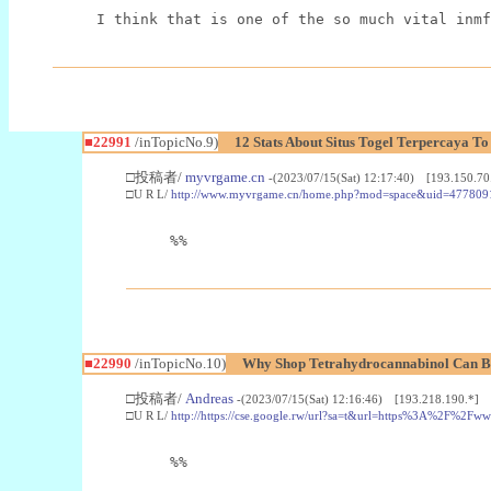
I think that is one of the so much vital inmf
■22991
/inTopicNo.9)
12 Stats About Situs Togel Terpercaya T
□投稿者/
myvrgame.cn
-(2023/07/15(Sat) 12:17:40) [193.150.70
□U R L/
http://www.myvrgame.cn/home.php?mod=space&uid=477809
%%
■22990
/inTopicNo.10)
Why Shop Tetrahydrocannabinol Can B
□投稿者/
Andreas
-(2023/07/15(Sat) 12:16:46) [193.218.190.*]
□U R L/
http://https://cse.google.rw/url?sa=t&url=https%3A%2F%2F
%%