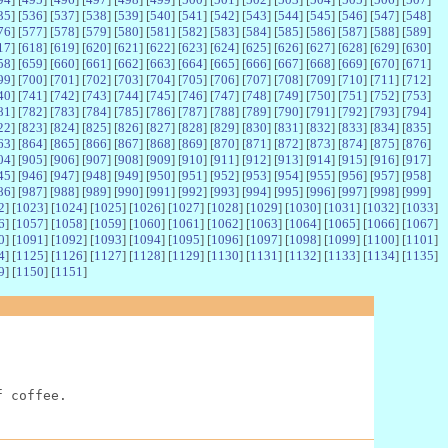
35
] [
536
] [
537
] [
538
] [
539
] [
540
] [
541
] [
542
] [
543
] [
544
] [
545
] [
546
] [
547
] [
548
]
76
] [
577
] [
578
] [
579
] [
580
] [
581
] [
582
] [
583
] [
584
] [
585
] [
586
] [
587
] [
588
] [
589
]
17
] [
618
] [
619
] [
620
] [
621
] [
622
] [
623
] [
624
] [
625
] [
626
] [
627
] [
628
] [
629
] [
630
]
58
] [
659
] [
660
] [
661
] [
662
] [
663
] [
664
] [
665
] [
666
] [
667
] [
668
] [
669
] [
670
] [
671
]
99
] [
700
] [
701
] [
702
] [
703
] [
704
] [
705
] [
706
] [
707
] [
708
] [
709
] [
710
] [
711
] [
712
]
40
] [
741
] [
742
] [
743
] [
744
] [
745
] [
746
] [
747
] [
748
] [
749
] [
750
] [
751
] [
752
] [
753
]
81
] [
782
] [
783
] [
784
] [
785
] [
786
] [
787
] [
788
] [
789
] [
790
] [
791
] [
792
] [
793
] [
794
]
22
] [
823
] [
824
] [
825
] [
826
] [
827
] [
828
] [
829
] [
830
] [
831
] [
832
] [
833
] [
834
] [
835
]
63
] [
864
] [
865
] [
866
] [
867
] [
868
] [
869
] [
870
] [
871
] [
872
] [
873
] [
874
] [
875
] [
876
]
04
] [
905
] [
906
] [
907
] [
908
] [
909
] [
910
] [
911
] [
912
] [
913
] [
914
] [
915
] [
916
] [
917
]
45
] [
946
] [
947
] [
948
] [
949
] [
950
] [
951
] [
952
] [
953
] [
954
] [
955
] [
956
] [
957
] [
958
]
86
] [
987
] [
988
] [
989
] [
990
] [
991
] [
992
] [
993
] [
994
] [
995
] [
996
] [
997
] [
998
] [
999
]
2
] [
1023
] [
1024
] [
1025
] [
1026
] [
1027
] [
1028
] [
1029
] [
1030
] [
1031
] [
1032
] [
1033
]
6
] [
1057
] [
1058
] [
1059
] [
1060
] [
1061
] [
1062
] [
1063
] [
1064
] [
1065
] [
1066
] [
1067
]
0
] [
1091
] [
1092
] [
1093
] [
1094
] [
1095
] [
1096
] [
1097
] [
1098
] [
1099
] [
1100
] [
1101
]
4
] [
1125
] [
1126
] [
1127
] [
1128
] [
1129
] [
1130
] [
1131
] [
1132
] [
1133
] [
1134
] [
1135
]
9
] [
1150
] [
1151
]
f coffee.