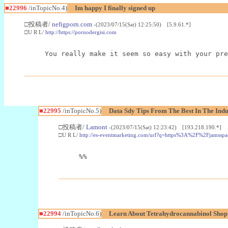
■22996
/inTopicNo.4)
Im happy I finally signed up
□投稿者/
nefigporn.com
-(2023/07/15(Sat) 12:25:50) [5.9.61.*]
□U R L/
http://https://pornodergisi.com
You really make it seem so easy with your pre
■22995
/inTopicNo.5)
Data Sdy Tips From The Best In The Indu
□投稿者/
Lamont
-(2023/07/15(Sat) 12:23:42) [193.218.190.*]
□U R L/
http://es-eventmarketing.com/url?q=https%3A%2F%2Fjamssp
%%
■22994
/inTopicNo.6)
Learn About Tetrahydrocannabinol Sho