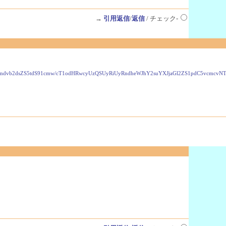
→
引用返信
/
返信
/ チェック-
VzLmdvb2dsZS5tdS91cmw/cT1odHRwcyUzQSUyRiUyRndheWJhY2suYXJjaGl2ZS1pdC5vcmc