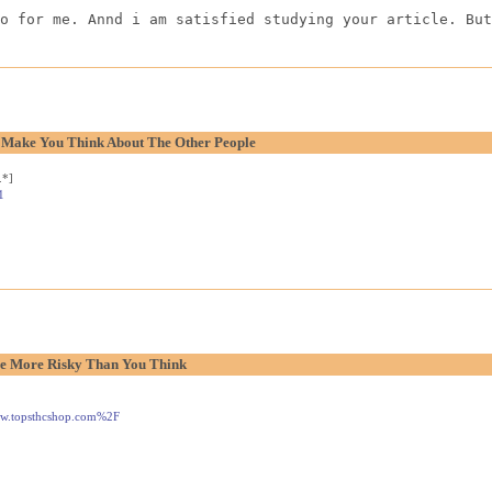
o for me. Annd i am satisfied studying your article. But
o Make You Think About The Other People
.*]
1
e More Risky Than You Think
www.topsthcshop.com%2F