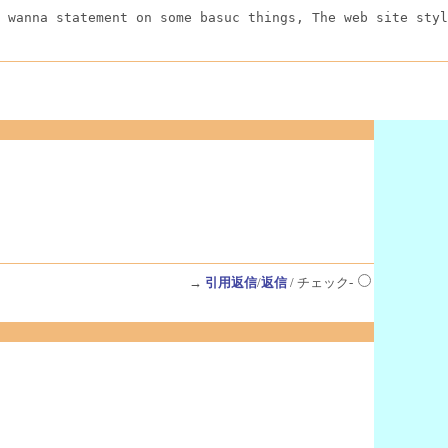
 wanna statement on some basuc things, The web site styl
→
引用返信
/
返信
/ チェック-