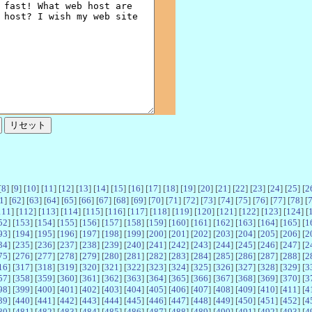
[
8
] [
9
] [
10
] [
11
] [
12
] [
13
] [
14
] [
15
] [
16
] [
17
] [
18
] [
19
] [
20
] [
21
] [
22
] [
23
] [
24
] [
25
] [
2
1
] [
62
] [
63
] [
64
] [
65
] [
66
] [
67
] [
68
] [
69
] [
70
] [
71
] [
72
] [
73
] [
74
] [
75
] [
76
] [
77
] [
78
] [
111
] [
112
] [
113
] [
114
] [
115
] [
116
] [
117
] [
118
] [
119
] [
120
] [
121
] [
122
] [
123
] [
124
] [
52
] [
153
] [
154
] [
155
] [
156
] [
157
] [
158
] [
159
] [
160
] [
161
] [
162
] [
163
] [
164
] [
165
] [
1
93
] [
194
] [
195
] [
196
] [
197
] [
198
] [
199
] [
200
] [
201
] [
202
] [
203
] [
204
] [
205
] [
206
] [
2
34
] [
235
] [
236
] [
237
] [
238
] [
239
] [
240
] [
241
] [
242
] [
243
] [
244
] [
245
] [
246
] [
247
] [
2
75
] [
276
] [
277
] [
278
] [
279
] [
280
] [
281
] [
282
] [
283
] [
284
] [
285
] [
286
] [
287
] [
288
] [
2
16
] [
317
] [
318
] [
319
] [
320
] [
321
] [
322
] [
323
] [
324
] [
325
] [
326
] [
327
] [
328
] [
329
] [
3
57
] [
358
] [
359
] [
360
] [
361
] [
362
] [
363
] [
364
] [
365
] [
366
] [
367
] [
368
] [
369
] [
370
] [
3
98
] [
399
] [
400
] [
401
] [
402
] [
403
] [
404
] [
405
] [
406
] [
407
] [
408
] [
409
] [
410
] [
411
] [
4
39
] [
440
] [
441
] [
442
] [
443
] [
444
] [
445
] [
446
] [
447
] [
448
] [
449
] [
450
] [
451
] [
452
] [
4
80
] [
481
] [
482
] [
483
] [
484
] [
485
] [
486
] [
487
] [
488
] [
489
] [
490
] [
491
] [
492
] [
493
] [
4