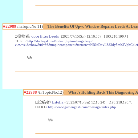
■22989
/inTopicNo.11)
The Benefits Of Upvc Window Repairs Leeds At Leas
□投稿者/
door fitter Leeds
-(2023/07/15(Sat) 12:16:30) [193.218.190.*]
□U R L/
http://sheilagaff.net/index.php/media-gallery?
view=slideshow&id=36&tmpl=component&return=aHR0cDovL3d3dy5mb3Vpb
%%
■22988
/inTopicNo.12)
What's Holding Back This Diagnosing A
□投稿者/
Estella
-(2023/07/15(Sat) 12:16:24) [193.218.190.*]
□U R L/
http://www.gamenglish.com/message/index.php
%%