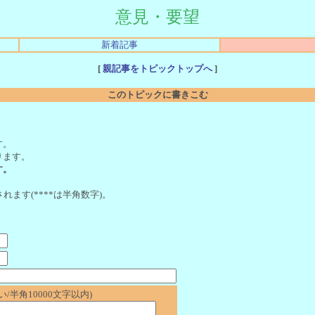
意見・要望
新着記事
[
親記事をトピックトップへ
]
このトピックに書きこむ
。
す。
ります。
す。
れます(****は半角数字)。
/半角10000文字以内)