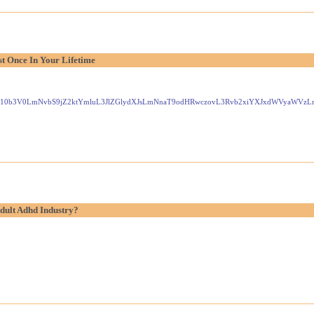
t Once In Your Lifetime
Gxlei10b3V0LmNvbS9jZ2ktYmluL3JlZGlydXJsLmNnaT9odHRwczovL3Rvb2xiYXJxdWVyaW
dult Adhd Industry?