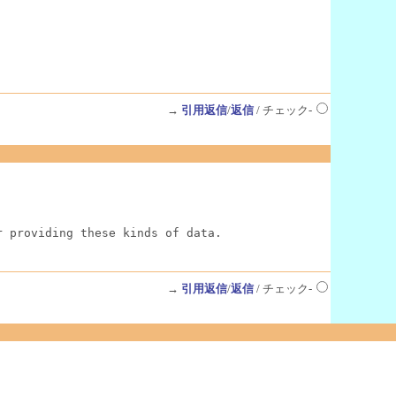
→
引用返信
/
返信
/ チェック-
r providing these kinds of data.
→
引用返信
/
返信
/ チェック-