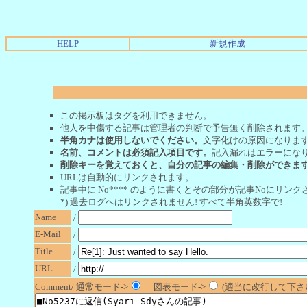
HELP
新規作成
この掲示板はタグを利用できません。
他人を中傷する記事は管理者の判断で予告無く削除されます
半角カナは使用しないでください。
文字化けの原因になりま
名前、コメントは必須記入項目です。
記入漏れはエラーにな
削除キーを覚えておくと、自分の記事の編集・削除ができま
URLは自動的にリンクされます。
記事中に No**** のように書くとその部分が記事Noにリンクさ
*) 過去ログへはリンクされません! すべて半角英数字で!
Name
/
E-Mail
/
Title
/
URL
/
Comment/ 通常モード->
図表モード->
(適当に改行して下さい