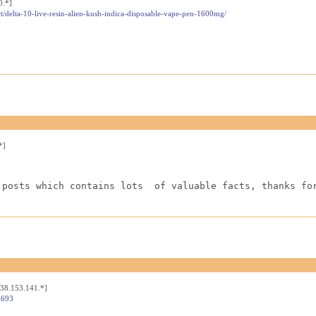
0.*]
t/delta-10-live-resin-alien-kush-indica-disposable-vape-pen-1600mg/
*]
 posts which contains lots  of valuable facts, thanks fo
[38.153.141.*]
4693