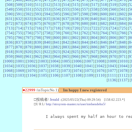
[
508
] [
509
] [
510
] [
511
] [
512
] [
513
] [
514
] [
515
] [
516
] [
517
] [
518
] [
519
] [
520
] [
5
[
549
] [
550
] [
551
] [
552
] [
553
] [
554
] [
555
] [
556
] [
557
] [
558
] [
559
] [
560
] [
561
] [
5
[
590
] [
591
] [
592
] [
593
] [
594
] [
595
] [
596
] [
597
] [
598
] [
599
] [
600
] [
601
] [
602
] [
6
[
631
] [
632
] [
633
] [
634
] [
635
] [
636
] [
637
] [
638
] [
639
] [
640
] [
641
] [
642
] [
643
] [
6
[
672
] [
673
] [
674
] [
675
] [
676
] [
677
] [
678
] [
679
] [
680
] [
681
] [
682
] [
683
] [
684
] [
6
[
713
] [
714
] [
715
] [
716
] [
717
] [
718
] [
719
] [
720
] [
721
] [
722
] [
723
] [
724
] [
725
] [
7
[
754
] [
755
] [
756
] [
757
] [
758
] [
759
] [
760
] [
761
] [
762
] [
763
] [
764
] [
765
] [
766
] [
7
[
795
] [
796
] [
797
] [
798
] [
799
] [
800
] [
801
] [
802
] [
803
] [
804
] [
805
] [
806
] [
807
] [
8
[
836
] [
837
] [
838
] [
839
] [
840
] [
841
] [
842
] [
843
] [
844
] [
845
] [
846
] [
847
] [
848
] [
8
[
877
] [
878
] [
879
] [
880
] [
881
] [
882
] [
883
] [
884
] [
885
] [
886
] [
887
] [
888
] [
889
] [
8
[
918
] [
919
] [
920
] [
921
] [
922
] [
923
] [
924
] [
925
] [
926
] [
927
] [
928
] [
929
] [
930
] [
9
[
959
] [
960
] [
961
] [
962
] [
963
] [
964
] [
965
] [
966
] [
967
] [
968
] [
969
] [
970
] [
971
] [
9
[
1000
] [
1001
] [
1002
] [
1003
] [
1004
] [
1005
] [
1006
] [
1007
] [
1008
] [
1009
] [
1010
] [
[
1034
] [
1035
] [
1036
] [
1037
] [
1038
] [
1039
] [
1040
] [
1041
] [
1042
] [
1043
] [
1044
] [
[
1068
] [
1069
] [
1070
] [
1071
] [
1072
] [
1073
] [
1074
] [
1075
] [
1076
] [
1077
] [
1078
] [
[
1102
] [
1103
] [
1104
] [
1105
] [
1106
] [
1107
] [
1108
] [
1109
] [
1110
] [
1111
] [
1112
] [
[
1136
] [
1137
] [
■22999
/inTopicNo.1)
Im happy I now registered
□投稿者/
Jerald
-(2025/05/22(Thu) 09:29:54) [158.62.223.*]
□U R L/
http://stroyrem-master.ru/user/nielsendehn5/
I always spent my half an hour to re