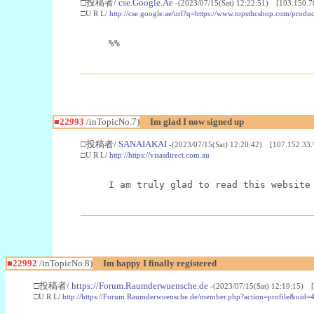
□投稿者/
cse.Google.Ae
-(2023/07/15(Sat) 12:22:51) [193.150.7
□U R L/
http://cse.google.ae/url?q=https://www.topsthcshop.com/produc
%%
■22993
/inTopicNo.7)
Im glad I now signed up
□投稿者/
SANAIAKAI
-(2023/07/15(Sat) 12:20:42) [107.152.33.
□U R L/
http://https://visasdirect.com.au
I am truly glad to read this website
■22992
/inTopicNo.8)
Im happy I finally registered
□投稿者/
https://Forum.Raumderwuensche.de
-(2023/07/15(Sat) 12:19:15) 
□U R L/
http://https://Forum.Raumderwuensche.de/member.php?action=profile&uid=