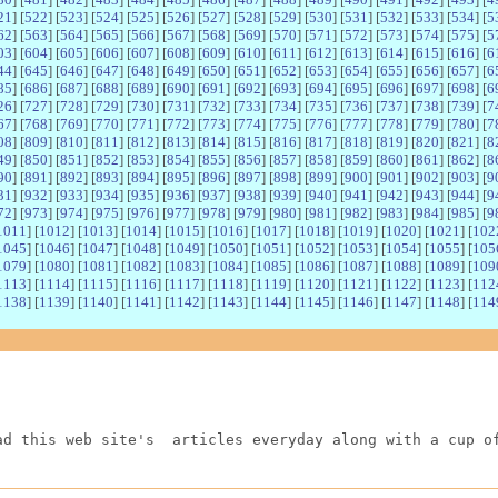
21
] [
522
] [
523
] [
524
] [
525
] [
526
] [
527
] [
528
] [
529
] [
530
] [
531
] [
532
] [
533
] [
534
] [
5
62
] [
563
] [
564
] [
565
] [
566
] [
567
] [
568
] [
569
] [
570
] [
571
] [
572
] [
573
] [
574
] [
575
] [
5
03
] [
604
] [
605
] [
606
] [
607
] [
608
] [
609
] [
610
] [
611
] [
612
] [
613
] [
614
] [
615
] [
616
] [
6
44
] [
645
] [
646
] [
647
] [
648
] [
649
] [
650
] [
651
] [
652
] [
653
] [
654
] [
655
] [
656
] [
657
] [
6
85
] [
686
] [
687
] [
688
] [
689
] [
690
] [
691
] [
692
] [
693
] [
694
] [
695
] [
696
] [
697
] [
698
] [
6
26
] [
727
] [
728
] [
729
] [
730
] [
731
] [
732
] [
733
] [
734
] [
735
] [
736
] [
737
] [
738
] [
739
] [
7
67
] [
768
] [
769
] [
770
] [
771
] [
772
] [
773
] [
774
] [
775
] [
776
] [
777
] [
778
] [
779
] [
780
] [
7
08
] [
809
] [
810
] [
811
] [
812
] [
813
] [
814
] [
815
] [
816
] [
817
] [
818
] [
819
] [
820
] [
821
] [
8
49
] [
850
] [
851
] [
852
] [
853
] [
854
] [
855
] [
856
] [
857
] [
858
] [
859
] [
860
] [
861
] [
862
] [
8
90
] [
891
] [
892
] [
893
] [
894
] [
895
] [
896
] [
897
] [
898
] [
899
] [
900
] [
901
] [
902
] [
903
] [
9
31
] [
932
] [
933
] [
934
] [
935
] [
936
] [
937
] [
938
] [
939
] [
940
] [
941
] [
942
] [
943
] [
944
] [
9
72
] [
973
] [
974
] [
975
] [
976
] [
977
] [
978
] [
979
] [
980
] [
981
] [
982
] [
983
] [
984
] [
985
] [
9
1011
] [
1012
] [
1013
] [
1014
] [
1015
] [
1016
] [
1017
] [
1018
] [
1019
] [
1020
] [
1021
] [
102
1045
] [
1046
] [
1047
] [
1048
] [
1049
] [
1050
] [
1051
] [
1052
] [
1053
] [
1054
] [
1055
] [
105
1079
] [
1080
] [
1081
] [
1082
] [
1083
] [
1084
] [
1085
] [
1086
] [
1087
] [
1088
] [
1089
] [
109
1113
] [
1114
] [
1115
] [
1116
] [
1117
] [
1118
] [
1119
] [
1120
] [
1121
] [
1122
] [
1123
] [
112
1138
] [
1139
] [
1140
] [
1141
] [
1142
] [
1143
] [
1144
] [
1145
] [
1146
] [
1147
] [
1148
] [
114
ad this web site's  articles everyday along with a cup o