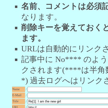
名前、コメントは必須
なります。
削除キーを覚えておく
ます。
URLは自動的にリンク
記事中に No**** 
クされます(****は半角
*) 過去ログへはリンク
Name
/
E-Mail
/
Title
/
URL
/