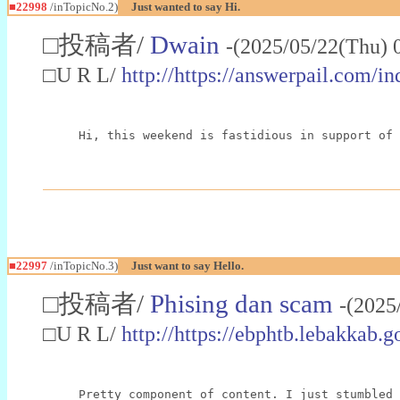
■22998
/inTopicNo.2)
Just wanted to say Hi.
□投稿者/
Dwain
-(2025/05/22(Thu) 
□U R L/
http://https://answerpail.com/i
Hi, this weekend is fastidious in support of 
■22997
/inTopicNo.3)
Just want to say Hello.
□投稿者/
Phising dan scam
-(2025
□U R L/
http://https://ebphtb.lebakk
Pretty component of content. I just stumbled 