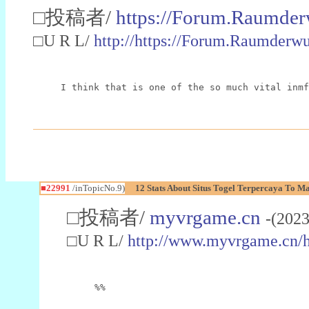
□投稿者/
https://Forum.Raumder
□U R L/
http://https://Forum.Raumder
I think that is one of the so much vital inmf
■22991
/inTopicNo.9)
12 Stats About Situs Togel Terpercaya To M
□投稿者/
myvrgame.cn
-(2023
□U R L/
http://www.myvrgame.cn
%%