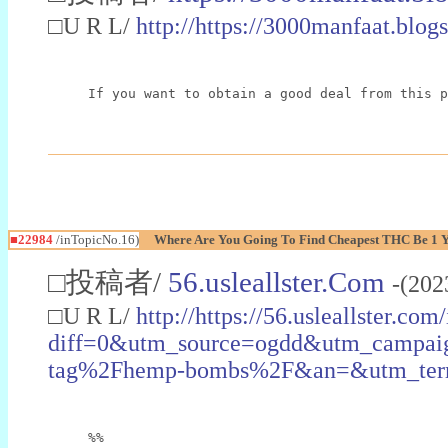
□U R L/
http://https://3000manfaat.blog
If you want to obtain a good deal from this p
■22984
/inTopicNo.16)
Where Are You Going To Find Cheapest THC Be 1 
□投稿者/
56.usleallster.Com
-(202
□U R L/
http://https://56.usleallster.com
diff=0&utm_source=ogdd&utm_campai
tag%2Fhemp-bombs%2F&an=&utm_ter
%%