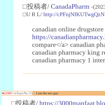
□投稿者/
CanadaPharm
-(202
□U R L/
http://cPFnjNIKUTwgQzN
canadian online drugstore
https://canadianpharmacy.
compare</a> canadian pha
canadian pharmacy king 
canadian pharmacy 1 inter
■22985
/inTopicNo.15)
I am the new guy
□投稿者/
https://3000manfaat.bl