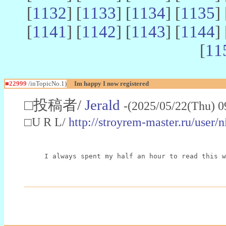
[
1132
] [
1133
] [
1134
] [
1135
] 
[
1141
] [
1142
] [
1143
] [
1144
] 
[
11
■22999
/inTopicNo.1)
Im happy I now registered
□投稿者/
Jerald
-(2025/05/22(Thu) 0
□U R L/
http://stroyrem-master.ru/user/
I always spent my half an hour to read this w