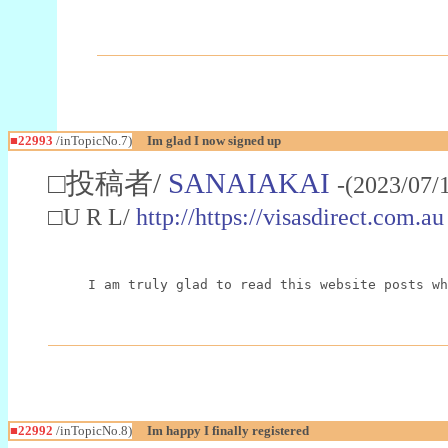
■22993
/inTopicNo.7)
Im glad I now signed up
□投稿者/
SANAIAKAI
-(2023/07/
□U R L/
http://https://visasdirect.com.au
I am truly glad to read this website posts wh
■22992
/inTopicNo.8)
Im happy I finally registered