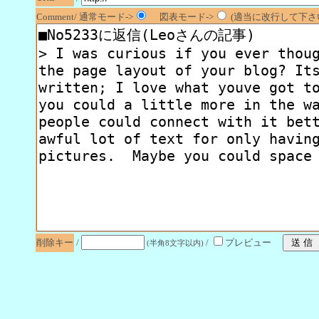
Comment/ 通常モード->
図表モード->
(適当に改行して下さい
削除キー
/
/
プレビュー
(半角8文字以内)