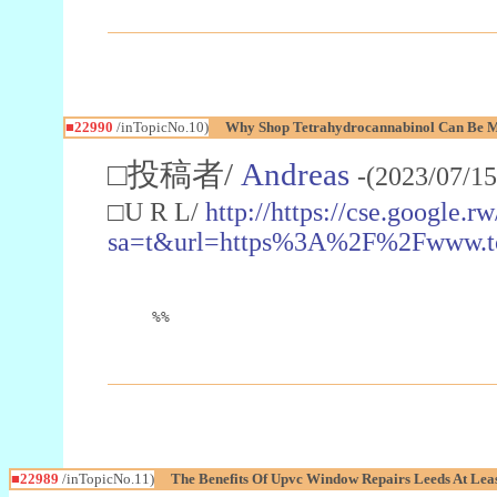
■22990
/inTopicNo.10)
Why Shop Tetrahydrocannabinol Can Be M
□投稿者/
Andreas
-(2023/07/15
□U R L/
http://https://cse.google.rw
sa=t&url=https%3A%2F%2Fwww.t
%%
■22989
/inTopicNo.11)
The Benefits Of Upvc Window Repairs Leeds At Leas