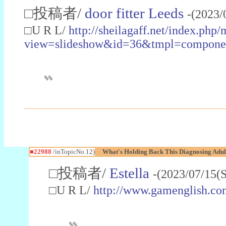
□投稿者/
door fitter Leeds
-(2023/
□U R L/
http://sheilagaff.net/index.php/
view=slideshow&id=36&tmpl=comp
%%
■22988
/inTopicNo.12)
What's Holding Back This Diagnosing Adul
□投稿者/
Estella
-(2023/07/15(
□U R L/
http://www.gamenglish.co
%%