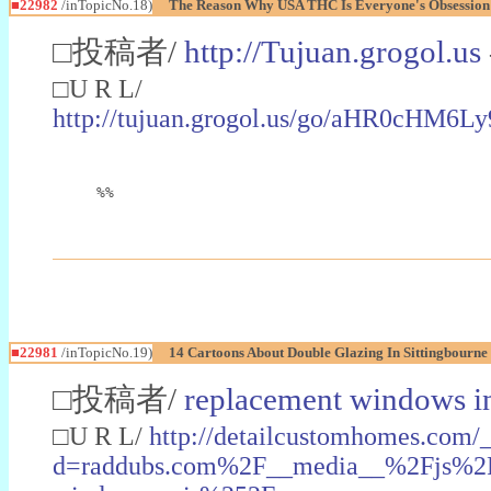
■22982
/inTopicNo.18)
The Reason Why USA THC Is Everyone's Obsession
□投稿者/
http://Tujuan.grogol.us
□U R L/
http://tujuan.grogol.us/go/aHR0
%%
■22981
/inTopicNo.19)
14 Cartoons About Double Glazing In Sittingbourne
□投稿者/
replacement windows in
□U R L/
http://detailcustomhomes.com/
d=raddubs.com%2F__media__%2Fjs%2Fn