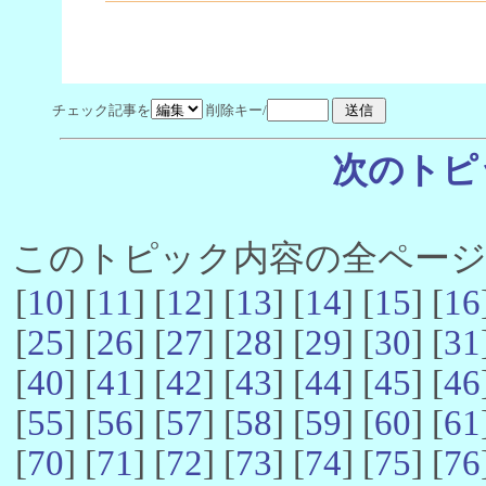
チェック記事を
削除キー/
次のトピ
このトピック内容の全ページ数 
[
10
] [
11
] [
12
] [
13
] [
14
] [
15
] [
16
[
25
] [
26
] [
27
] [
28
] [
29
] [
30
] [
31
[
40
] [
41
] [
42
] [
43
] [
44
] [
45
] [
46
[
55
] [
56
] [
57
] [
58
] [
59
] [
60
] [
61
[
70
] [
71
] [
72
] [
73
] [
74
] [
75
] [
76