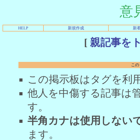
意
HELP
新規作成
新
[
親記事を
この
この掲示板はタグを利
他人を中傷する記事は
す。
半角カナは使用しない
ます。