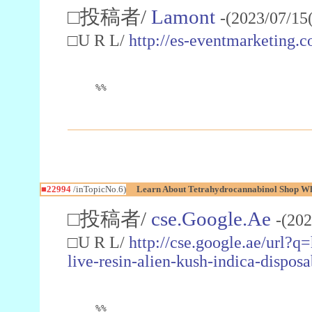
□投稿者/
Lamont
-(2023/07/15
□U R L/
http://es-eventmarketin
%%
■22994
/inTopicNo.6)
Learn About Tetrahydrocannabinol Shop W
□投稿者/
cse.Google.Ae
-(202
□U R L/
http://cse.google.ae/url?q
live-resin-alien-kush-indica-dispo
%%