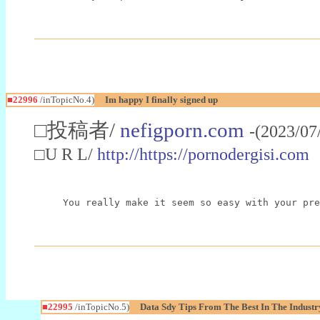
■22996
/inTopicNo.4)
Im happy I finally signed up
□投稿者/
nefigporn.com
-(2023/07
□U R L/
http://https://pornodergisi.com
You really make it seem so easy with your pre
■22995
/inTopicNo.5)
Data Sdy Tips From The Best In The Industr