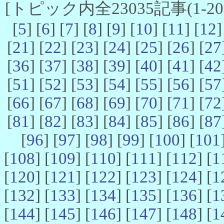
[トピック内全23035記事(1-20 
[
5
] [
6
] [
7
] [
8
] [
9
] [
10
] [
11
] [
12
]
[
21
] [
22
] [
23
] [
24
] [
25
] [
26
] [
27
[
36
] [
37
] [
38
] [
39
] [
40
] [
41
] [
42
[
51
] [
52
] [
53
] [
54
] [
55
] [
56
] [
57
[
66
] [
67
] [
68
] [
69
] [
70
] [
71
] [
72
[
81
] [
82
] [
83
] [
84
] [
85
] [
86
] [
87
[
96
] [
97
] [
98
] [
99
] [
100
] [
101
[
108
] [
109
] [
110
] [
111
] [
112
] [
1
[
120
] [
121
] [
122
] [
123
] [
124
] [
1
[
132
] [
133
] [
134
] [
135
] [
136
] [
1
[
144
] [
145
] [
146
] [
147
] [
148
] [
1