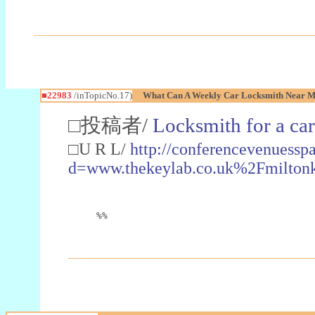
■22983
/inTopicNo.17)
What Can A Weekly Car Locksmith Near Me
□投稿者/
Locksmith for a car
□U R L/
http://conferencevenuessp
d=www.thekeylab.co.uk%2Fmiltonk
%%