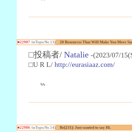
■22987
/inTopicNo.13)
20 Resources That Will Make You More Succ
□投稿者/
Natalie
-(2023/07/15(
□U R L/
http://eurasiaaz.com/
%%
■22986
/inTopicNo.14)
Re[231]: Just wanted to say Hi.