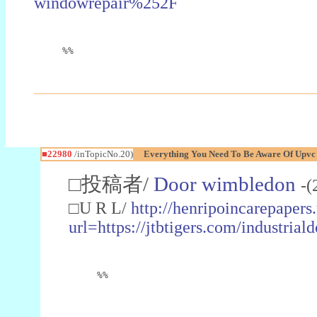
windowrepair%252F
%%
■22980
/inTopicNo.20)
Everything You Need To Be Aware Of Upv
□投稿者/
Door wimbledon
-(
□U R L/
http://henripoincarepapers
url=https://jtbtigers.com/industr
%%