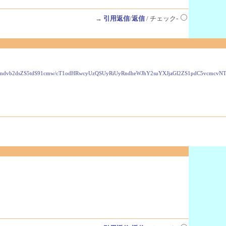
→
引用返信
/
返信
/ チェック-
VzLmdvb2dsZS5tdS91cmw/cT1odHRwcyUzQSUyRiUyRndheWJhY2suYXJjaGl2ZS1pdC5vcmc