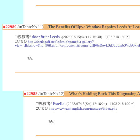
■22989
/inTopicNo.11)
The Benefits Of Upvc Window Repairs Leeds At Leas
□投稿者/
door fitter Leeds
-(2023/07/15(Sat) 12:16:30) [193.218.190.*]
□U R L/
http://sheilagaff.net/index.php/media-gallery?
view=slideshow&id=36&tmpl=component&return=aHR0cDovL3d3dy5mb3Vpb
%%
■22988
/inTopicNo.12)
What's Holding Back This Diagnosing A
□投稿者/
Estella
-(2023/07/15(Sat) 12:16:24) [193.218.190.*]
□U R L/
http://www.gamenglish.com/message/index.php
%%