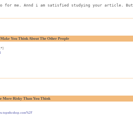
o for me. Annd i am satisfied studying your article. But
o Make You Think About The Other People
.*]
1
e More Risky Than You Think
www.topsthcshop.com%2F