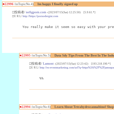
■22996
/inTopicNo.4)
Im happy I finally signed up
□投稿者/
nefigporn.com
-(2023/07/15(Sat) 12:25:50) [5.9.61.*]
□U R L/
http://https://pornodergisi.com
You really make it seem so easy with your pre
■22995
/inTopicNo.5)
Data Sdy Tips From The Best In The Indu
□投稿者/
Lamont
-(2023/07/15(Sat) 12:23:42) [193.218.190.*]
□U R L/
http://es-eventmarketing.com/url?q=https%3A%2F%2Fjamssp
%%
■22994
/inTopicNo.6)
Learn About Tetrahydrocannabinol Sho