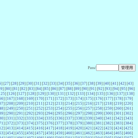
Pass/
6
] [
27
] [
28
] [
29
] [
30
] [
31
] [
32
] [
33
] [
34
] [
35
] [
36
] [
37
] [
38
] [
39
] [
40
] [
41
] [
42
] [
43
]
79
] [
80
] [
81
] [
82
] [
83
] [
84
] [
85
] [
86
] [
87
] [
88
] [
89
] [
90
] [
91
] [
92
] [
93
] [
94
] [
95
] [
96
]
125
] [
126
] [
127
] [
128
] [
129
] [
130
] [
131
] [
132
] [
133
] [
134
] [
135
] [
136
] [
137
] [
138
]
66
] [
167
] [
168
] [
169
] [
170
] [
171
] [
172
] [
173
] [
174
] [
175
] [
176
] [
177
] [
178
] [
179
]
07
] [
208
] [
209
] [
210
] [
211
] [
212
] [
213
] [
214
] [
215
] [
216
] [
217
] [
218
] [
219
] [
220
]
48
] [
249
] [
250
] [
251
] [
252
] [
253
] [
254
] [
255
] [
256
] [
257
] [
258
] [
259
] [
260
] [
261
]
89
] [
290
] [
291
] [
292
] [
293
] [
294
] [
295
] [
296
] [
297
] [
298
] [
299
] [
300
] [
301
] [
302
]
30
] [
331
] [
332
] [
333
] [
334
] [
335
] [
336
] [
337
] [
338
] [
339
] [
340
] [
341
] [
342
] [
343
]
71
] [
372
] [
373
] [
374
] [
375
] [
376
] [
377
] [
378
] [
379
] [
380
] [
381
] [
382
] [
383
] [
384
]
12
] [
413
] [
414
] [
415
] [
416
] [
417
] [
418
] [
419
] [
420
] [
421
] [
422
] [
423
] [
424
] [
425
]
53
] [
454
] [
455
] [
456
] [
457
] [
458
] [
459
] [
460
] [
461
] [
462
] [
463
] [
464
] [
465
] [
466
]
94
] [
495
] [
496
] [
497
] [
498
] [
499
] [
500
] [
501
] [
502
] [
503
] [
504
] [
505
] [
506
] [
507
]