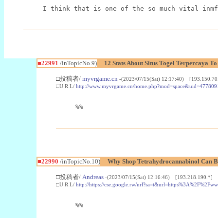
I think that is one of the so much vital inmf
■22991
/inTopicNo.9)
12 Stats About Situs Togel Terpercaya T
□投稿者/
myvrgame.cn
-(2023/07/15(Sat) 12:17:40) [193.150.70
□U R L/
http://www.myvrgame.cn/home.php?mod=space&uid=477809
%%
■22990
/inTopicNo.10)
Why Shop Tetrahydrocannabinol Can B
□投稿者/
Andreas
-(2023/07/15(Sat) 12:16:46) [193.218.190.*]
□U R L/
http://https://cse.google.rw/url?sa=t&url=https%3A%2F%2F
%%