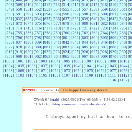
[
508
] [
509
] [
510
] [
511
] [
512
] [
513
] [
514
] [
515
] [
516
] [
517
] [
518
] [
519
] [
520
] [
5
[
549
] [
550
] [
551
] [
552
] [
553
] [
554
] [
555
] [
556
] [
557
] [
558
] [
559
] [
560
] [
561
] [
5
[
590
] [
591
] [
592
] [
593
] [
594
] [
595
] [
596
] [
597
] [
598
] [
599
] [
600
] [
601
] [
602
] [
6
[
631
] [
632
] [
633
] [
634
] [
635
] [
636
] [
637
] [
638
] [
639
] [
640
] [
641
] [
642
] [
643
] [
6
[
672
] [
673
] [
674
] [
675
] [
676
] [
677
] [
678
] [
679
] [
680
] [
681
] [
682
] [
683
] [
684
] [
6
[
713
] [
714
] [
715
] [
716
] [
717
] [
718
] [
719
] [
720
] [
721
] [
722
] [
723
] [
724
] [
725
] [
7
[
754
] [
755
] [
756
] [
757
] [
758
] [
759
] [
760
] [
761
] [
762
] [
763
] [
764
] [
765
] [
766
] [
7
[
795
] [
796
] [
797
] [
798
] [
799
] [
800
] [
801
] [
802
] [
803
] [
804
] [
805
] [
806
] [
807
] [
8
[
836
] [
837
] [
838
] [
839
] [
840
] [
841
] [
842
] [
843
] [
844
] [
845
] [
846
] [
847
] [
848
] [
8
[
877
] [
878
] [
879
] [
880
] [
881
] [
882
] [
883
] [
884
] [
885
] [
886
] [
887
] [
888
] [
889
] [
8
[
918
] [
919
] [
920
] [
921
] [
922
] [
923
] [
924
] [
925
] [
926
] [
927
] [
928
] [
929
] [
930
] [
9
[
959
] [
960
] [
961
] [
962
] [
963
] [
964
] [
965
] [
966
] [
967
] [
968
] [
969
] [
970
] [
971
] [
9
[
1000
] [
1001
] [
1002
] [
1003
] [
1004
] [
1005
] [
1006
] [
1007
] [
1008
] [
1009
] [
1010
] [
[
1034
] [
1035
] [
1036
] [
1037
] [
1038
] [
1039
] [
1040
] [
1041
] [
1042
] [
1043
] [
1044
] [
[
1068
] [
1069
] [
1070
] [
1071
] [
1072
] [
1073
] [
1074
] [
1075
] [
1076
] [
1077
] [
1078
] [
[
1102
] [
1103
] [
1104
] [
1105
] [
1106
] [
1107
] [
1108
] [
1109
] [
1110
] [
1111
] [
1112
] [
[
1136
] [
1137
] [
■22999
/inTopicNo.1)
Im happy I now registered
□投稿者/
Jerald
-(2025/05/22(Thu) 09:29:54) [158.62.223.*]
□U R L/
http://stroyrem-master.ru/user/nielsendehn5/
I always spent my half an hour to re