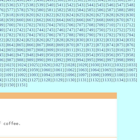
35
] [
536
] [
537
] [
538
] [
539
] [
540
] [
541
] [
542
] [
543
] [
544
] [
545
] [
546
] [
547
] [
548
]
76
] [
577
] [
578
] [
579
] [
580
] [
581
] [
582
] [
583
] [
584
] [
585
] [
586
] [
587
] [
588
] [
589
]
17
] [
618
] [
619
] [
620
] [
621
] [
622
] [
623
] [
624
] [
625
] [
626
] [
627
] [
628
] [
629
] [
630
]
58
] [
659
] [
660
] [
661
] [
662
] [
663
] [
664
] [
665
] [
666
] [
667
] [
668
] [
669
] [
670
] [
671
]
99
] [
700
] [
701
] [
702
] [
703
] [
704
] [
705
] [
706
] [
707
] [
708
] [
709
] [
710
] [
711
] [
712
]
40
] [
741
] [
742
] [
743
] [
744
] [
745
] [
746
] [
747
] [
748
] [
749
] [
750
] [
751
] [
752
] [
753
]
81
] [
782
] [
783
] [
784
] [
785
] [
786
] [
787
] [
788
] [
789
] [
790
] [
791
] [
792
] [
793
] [
794
]
22
] [
823
] [
824
] [
825
] [
826
] [
827
] [
828
] [
829
] [
830
] [
831
] [
832
] [
833
] [
834
] [
835
]
63
] [
864
] [
865
] [
866
] [
867
] [
868
] [
869
] [
870
] [
871
] [
872
] [
873
] [
874
] [
875
] [
876
]
04
] [
905
] [
906
] [
907
] [
908
] [
909
] [
910
] [
911
] [
912
] [
913
] [
914
] [
915
] [
916
] [
917
]
45
] [
946
] [
947
] [
948
] [
949
] [
950
] [
951
] [
952
] [
953
] [
954
] [
955
] [
956
] [
957
] [
958
]
86
] [
987
] [
988
] [
989
] [
990
] [
991
] [
992
] [
993
] [
994
] [
995
] [
996
] [
997
] [
998
] [
999
]
2
] [
1023
] [
1024
] [
1025
] [
1026
] [
1027
] [
1028
] [
1029
] [
1030
] [
1031
] [
1032
] [
1033
]
6
] [
1057
] [
1058
] [
1059
] [
1060
] [
1061
] [
1062
] [
1063
] [
1064
] [
1065
] [
1066
] [
1067
]
0
] [
1091
] [
1092
] [
1093
] [
1094
] [
1095
] [
1096
] [
1097
] [
1098
] [
1099
] [
1100
] [
1101
]
4
] [
1125
] [
1126
] [
1127
] [
1128
] [
1129
] [
1130
] [
1131
] [
1132
] [
1133
] [
1134
] [
1135
]
9
] [
1150
] [
1151
]
f coffee.