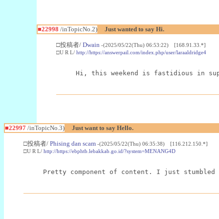
■22998
/inTopicNo.2)
Just wanted to say Hi.
□投稿者/
Dwain
-(2025/05/22(Thu) 06:53:22) [168.91.33.*]
□U R L/
http://https://answerpail.com/index.php/user/laraaldridge4
Hi, this weekend is fastidious in su
■22997
/inTopicNo.3)
Just want to say Hello.
□投稿者/
Phising dan scam
-(2025/05/22(Thu) 06:35:38) [116.212.150.*]
□U R L/
http://https://ebphtb.lebakkab.go.id/?system=MENANG4D
Pretty component of content. I just stumbled 