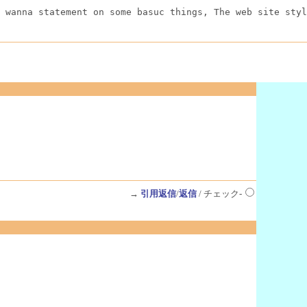
 wanna statement on some basuc things, The web site styl
→
引用返信
/
返信
/ チェック-