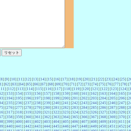
[
8
] [
9
] [
10
] [
11
] [
12
] [
13
] [
14
] [
15
] [
16
] [
17
] [
18
] [
19
] [
20
] [
21
] [
22
] [
23
] [
24
] [
25
] [
2
1
] [
62
] [
63
] [
64
] [
65
] [
66
] [
67
] [
68
] [
69
] [
70
] [
71
] [
72
] [
73
] [
74
] [
75
] [
76
] [
77
] [
78
] [
111
] [
112
] [
113
] [
114
] [
115
] [
116
] [
117
] [
118
] [
119
] [
120
] [
121
] [
122
] [
123
] [
124
] [
52
] [
153
] [
154
] [
155
] [
156
] [
157
] [
158
] [
159
] [
160
] [
161
] [
162
] [
163
] [
164
] [
165
] [
1
93
] [
194
] [
195
] [
196
] [
197
] [
198
] [
199
] [
200
] [
201
] [
202
] [
203
] [
204
] [
205
] [
206
] [
2
34
] [
235
] [
236
] [
237
] [
238
] [
239
] [
240
] [
241
] [
242
] [
243
] [
244
] [
245
] [
246
] [
247
] [
2
75
] [
276
] [
277
] [
278
] [
279
] [
280
] [
281
] [
282
] [
283
] [
284
] [
285
] [
286
] [
287
] [
288
] [
2
16
] [
317
] [
318
] [
319
] [
320
] [
321
] [
322
] [
323
] [
324
] [
325
] [
326
] [
327
] [
328
] [
329
] [
3
57
] [
358
] [
359
] [
360
] [
361
] [
362
] [
363
] [
364
] [
365
] [
366
] [
367
] [
368
] [
369
] [
370
] [
3
98
] [
399
] [
400
] [
401
] [
402
] [
403
] [
404
] [
405
] [
406
] [
407
] [
408
] [
409
] [
410
] [
411
] [
4
39
] [
440
] [
441
] [
442
] [
443
] [
444
] [
445
] [
446
] [
447
] [
448
] [
449
] [
450
] [
451
] [
452
] [
4
80
] [
481
] [
482
] [
483
] [
484
] [
485
] [
486
] [
487
] [
488
] [
489
] [
490
] [
491
] [
492
] [
493
] [
4