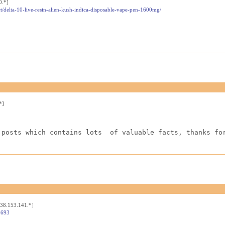
0.*]
t/delta-10-live-resin-alien-kush-indica-disposable-vape-pen-1600mg/
*]
 posts which contains lots  of valuable facts, thanks fo
[38.153.141.*]
4693