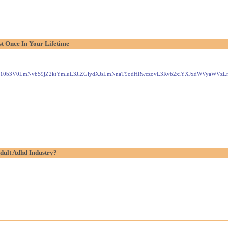
t Once In Your Lifetime
Gxlei10b3V0LmNvbS9jZ2ktYmluL3JlZGlydXJsLmNnaT9odHRwczovL3Rvb2xiYXJxdWVyaW
dult Adhd Industry?