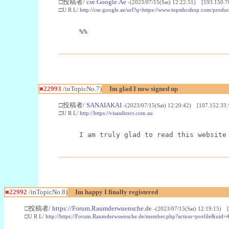
□投稿者/
cse.Google.Ae
-(2023/07/15(Sat) 12:22:51) [193.150.7
□U R L/
http://cse.google.ae/url?q=https://www.topsthcshop.com/produc
%%
■22993
/inTopicNo.7)
Im glad I now signed up
□投稿者/
SANAIAKAI
-(2023/07/15(Sat) 12:20:42) [107.152.33.
□U R L/
http://https://visasdirect.com.au
I am truly glad to read this website
■22992
/inTopicNo.8)
Im happy I finally registered
□投稿者/
https://Forum.Raumderwuensche.de
-(2023/07/15(Sat) 12:19:15) 
□U R L/
http://https://Forum.Raumderwuensche.de/member.php?action=profile&uid=