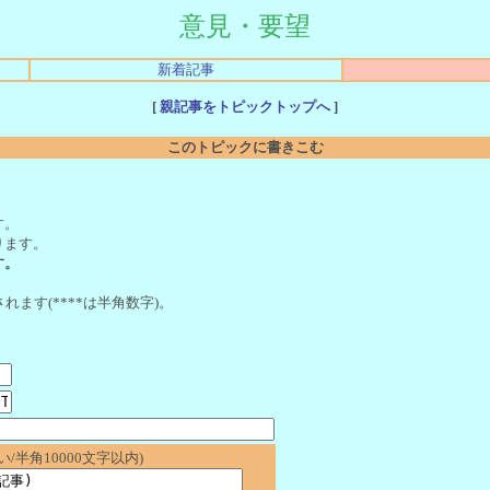
意見・要望
新着記事
[
親記事をトピックトップへ
]
このトピックに書きこむ
。
す。
ります。
す。
れます(****は半角数字)。
/半角10000文字以内)