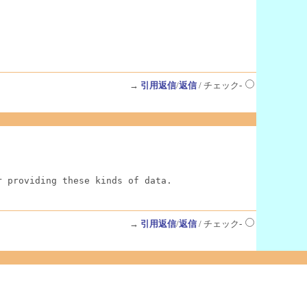
→
引用返信
/
返信
/ チェック-
r providing these kinds of data.
→
引用返信
/
返信
/ チェック-