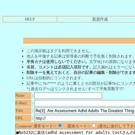
HELP
新規作成
この掲示板はタグを利用できません。
他人を中傷する記事は管理者の判断で予告無く削除されます
半角カナは使用しないでください。
文字化けの原因になりま
名前、コメントは必須記入項目です。
記入漏れはエラーにな
削除キーを覚えておくと、自分の記事の編集・削除ができま
URLは自動的にリンクされます。
記事中に No**** のように書くとその部分が記事Noにリンクさ
*) 過去ログへはリンクされません! すべて半角英数字で!
Name
/
E-Mail
/
Title
/
URL
/
Comment/ 通常モード->
図表モード->
(適当に改行して下さい