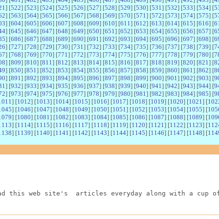
21
] [
522
] [
523
] [
524
] [
525
] [
526
] [
527
] [
528
] [
529
] [
530
] [
531
] [
532
] [
533
] [
534
] [
5
62
] [
563
] [
564
] [
565
] [
566
] [
567
] [
568
] [
569
] [
570
] [
571
] [
572
] [
573
] [
574
] [
575
] [
5
03
] [
604
] [
605
] [
606
] [
607
] [
608
] [
609
] [
610
] [
611
] [
612
] [
613
] [
614
] [
615
] [
616
] [
6
44
] [
645
] [
646
] [
647
] [
648
] [
649
] [
650
] [
651
] [
652
] [
653
] [
654
] [
655
] [
656
] [
657
] [
6
85
] [
686
] [
687
] [
688
] [
689
] [
690
] [
691
] [
692
] [
693
] [
694
] [
695
] [
696
] [
697
] [
698
] [
6
26
] [
727
] [
728
] [
729
] [
730
] [
731
] [
732
] [
733
] [
734
] [
735
] [
736
] [
737
] [
738
] [
739
] [
7
67
] [
768
] [
769
] [
770
] [
771
] [
772
] [
773
] [
774
] [
775
] [
776
] [
777
] [
778
] [
779
] [
780
] [
7
08
] [
809
] [
810
] [
811
] [
812
] [
813
] [
814
] [
815
] [
816
] [
817
] [
818
] [
819
] [
820
] [
821
] [
8
49
] [
850
] [
851
] [
852
] [
853
] [
854
] [
855
] [
856
] [
857
] [
858
] [
859
] [
860
] [
861
] [
862
] [
8
90
] [
891
] [
892
] [
893
] [
894
] [
895
] [
896
] [
897
] [
898
] [
899
] [
900
] [
901
] [
902
] [
903
] [
9
31
] [
932
] [
933
] [
934
] [
935
] [
936
] [
937
] [
938
] [
939
] [
940
] [
941
] [
942
] [
943
] [
944
] [
9
72
] [
973
] [
974
] [
975
] [
976
] [
977
] [
978
] [
979
] [
980
] [
981
] [
982
] [
983
] [
984
] [
985
] [
9
1011
] [
1012
] [
1013
] [
1014
] [
1015
] [
1016
] [
1017
] [
1018
] [
1019
] [
1020
] [
1021
] [
102
1045
] [
1046
] [
1047
] [
1048
] [
1049
] [
1050
] [
1051
] [
1052
] [
1053
] [
1054
] [
1055
] [
105
1079
] [
1080
] [
1081
] [
1082
] [
1083
] [
1084
] [
1085
] [
1086
] [
1087
] [
1088
] [
1089
] [
109
1113
] [
1114
] [
1115
] [
1116
] [
1117
] [
1118
] [
1119
] [
1120
] [
1121
] [
1122
] [
1123
] [
112
1138
] [
1139
] [
1140
] [
1141
] [
1142
] [
1143
] [
1144
] [
1145
] [
1146
] [
1147
] [
1148
] [
114
ad this web site's  articles everyday along with a cup o