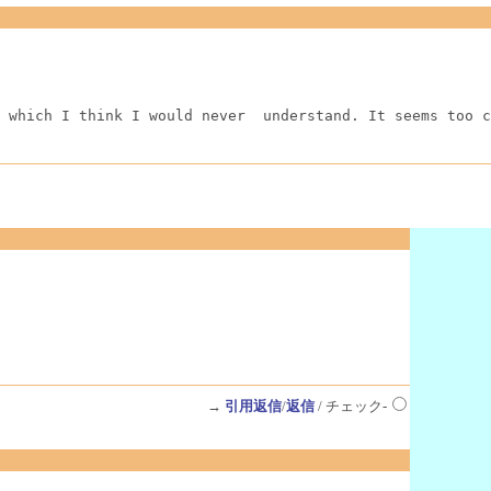
 which I think I would never  understand. It seems too c
→
引用返信
/
返信
/ チェック-