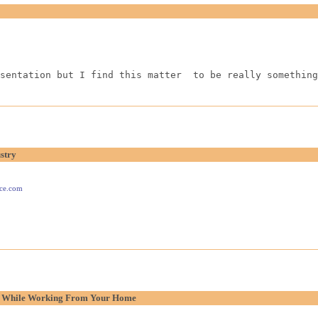
sentation but I find this matter  to be really something
stry
ace.com
p While Working From Your Home