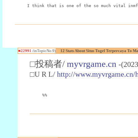
I think that is one of the so much vital inmf
■22991
/inTopicNo.9)
12 Stats About Situs Togel Terpercaya To M
□投稿者/
myvrgame.cn
-(2023
□U R L/
http://www.myvrgame.cn
%%