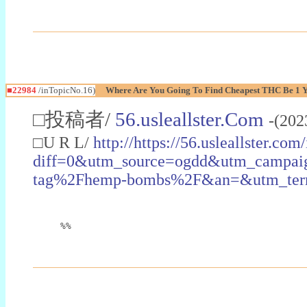
■22984
/inTopicNo.16)
Where Are You Going To Find Cheapest THC Be 1 
□投稿者/
56.usleallster.Com
-(202
□U R L/
http://https://56.usleallster.com
diff=0&utm_source=ogdd&utm_campai
tag%2Fhemp-bombs%2F&an=&utm_ter
%%