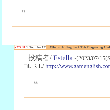
%%
■22988
/inTopicNo.12)
What's Holding Back This Diagnosing Adul
□投稿者/
Estella
-(2023/07/15(
□U R L/
http://www.gamenglish.co
%%