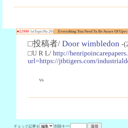
■22980
/inTopicNo.20)
Everything You Need To Be Aware Of Upv
□投稿者/
Door wimbledon
-(
□U R L/
http://henripoincarepapers
url=https://jtbtigers.com/industr
%%
チェック記事を
削除キー/