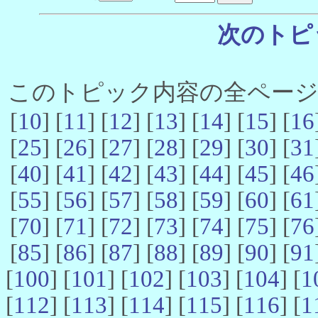
次のトピ
このトピック内容の全ページ数 
[
10
] [
11
] [
12
] [
13
] [
14
] [
15
] [
16
[
25
] [
26
] [
27
] [
28
] [
29
] [
30
] [
31
[
40
] [
41
] [
42
] [
43
] [
44
] [
45
] [
46
[
55
] [
56
] [
57
] [
58
] [
59
] [
60
] [
61
[
70
] [
71
] [
72
] [
73
] [
74
] [
75
] [
76
[
85
] [
86
] [
87
] [
88
] [
89
] [
90
] [
91
[
100
] [
101
] [
102
] [
103
] [
104
] [
1
[
112
] [
113
] [
114
] [
115
] [
116
] [
1