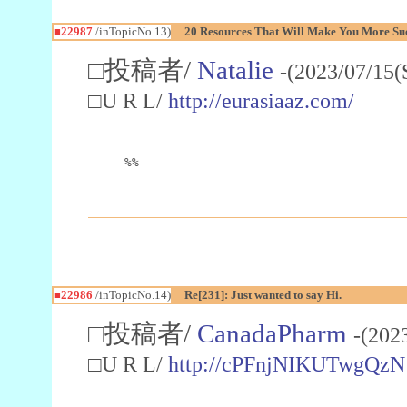
■22987
/inTopicNo.13)
20 Resources That Will Make You More Succ
□投稿者/
Natalie
-(2023/07/15(
□U R L/
http://eurasiaaz.com/
%%
■22986
/inTopicNo.14)
Re[231]: Just wanted to say Hi.
□投稿者/
CanadaPharm
-(202
□U R L/
http://cPFnjNIKUTwgQzN