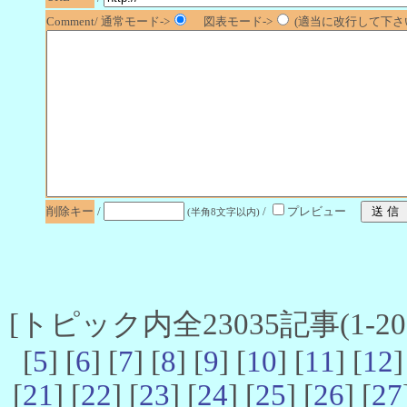
Comment/ 通常モード->
図表モード->
(適当に改行して下さい
削除キー
/
/
プレビュー
(半角8文字以内)
[トピック内全23035記事(1-20 
[
5
] [
6
] [
7
] [
8
] [
9
] [
10
] [
11
] [
12
]
[
21
] [
22
] [
23
] [
24
] [
25
] [
26
] [
27