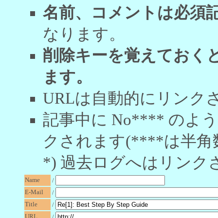
名前、コメントは必須
なります。
削除キーを覚えておく
ます。
URLは自動的にリンク
記事中に No**** 
クされます(****は半角
*) 過去ログへはリンク
Name
/
E-Mail
/
Title
/
URL
/