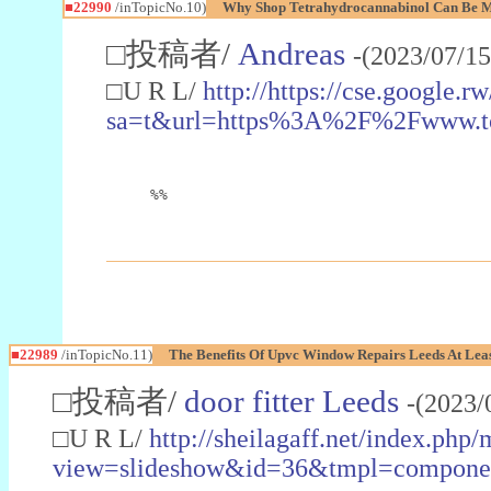
■22990
/inTopicNo.10)
Why Shop Tetrahydrocannabinol Can Be M
□投稿者/
Andreas
-(2023/07/15
□U R L/
http://https://cse.google.rw
sa=t&url=https%3A%2F%2Fwww.t
%%
■22989
/inTopicNo.11)
The Benefits Of Upvc Window Repairs Leeds At Leas
□投稿者/
door fitter Leeds
-(2023/
□U R L/
http://sheilagaff.net/index.php/
view=slideshow&id=36&tmpl=comp