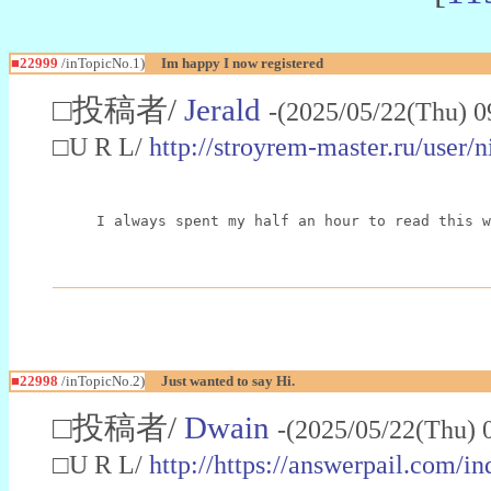
■22999
/inTopicNo.1)
Im happy I now registered
□投稿者/
Jerald
-(2025/05/22(Thu) 0
□U R L/
http://stroyrem-master.ru/user/
I always spent my half an hour to read this w
■22998
/inTopicNo.2)
Just wanted to say Hi.
□投稿者/
Dwain
-(2025/05/22(Thu) 
□U R L/
http://https://answerpail.com/i