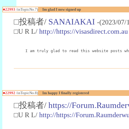
■22993
/inTopicNo.7)
Im glad I now signed up
□投稿者/
SANAIAKAI
-(2023/07/
□U R L/
http://https://visasdirect.com.au
I am truly glad to read this website posts wh
■22992
/inTopicNo.8)
Im happy I finally registered
□投稿者/
https://Forum.Raumder
□U R L/
http://https://Forum.Raumder