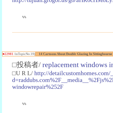
%%
■22981
/inTopicNo.19)
14 Cartoons About Double Glazing In Sittingbourne
□投稿者/
replacement windows in
□U R L/
http://detailcustomhomes.com/
d=raddubs.com%2F__media__%2Fjs%2Fn
windowrepair%252F
%%