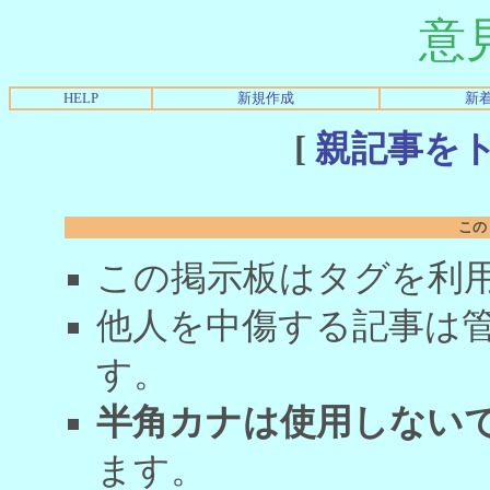
意
HELP
新規作成
新
[
親記事を
この
この掲示板はタグを利
他人を中傷する記事は
す。
半角カナは使用しない
ます。