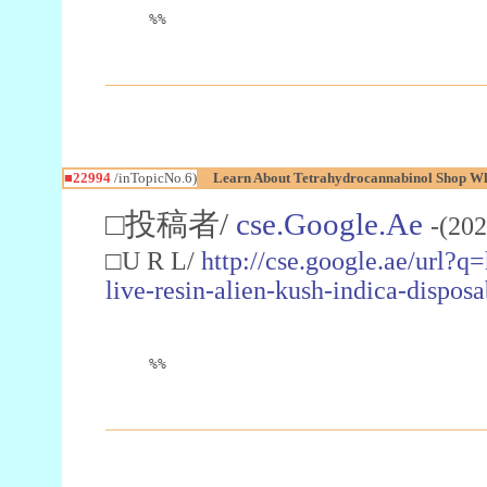
%%
■22994
/inTopicNo.6)
Learn About Tetrahydrocannabinol Shop W
□投稿者/
cse.Google.Ae
-(202
□U R L/
http://cse.google.ae/url?q
live-resin-alien-kush-indica-dispo
%%