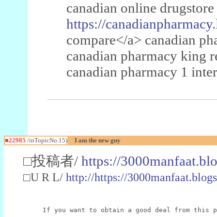
canadian online drugstore
https://canadianpharmacy.
compare</a> canadian pha
canadian pharmacy king 
canadian pharmacy 1 inter
■22985
/inTopicNo.15)
I am the new guy
□投稿者/
https://3000manfaat.bl
□U R L/
http://https://3000manfaat.blog
If you want to obtain a good deal from this p