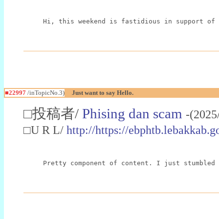
Hi, this weekend is fastidious in support of 
■22997
/inTopicNo.3)
Just want to say Hello.
□投稿者/
Phising dan scam
-(2025
□U R L/
http://https://ebphtb.lebakk
Pretty component of content. I just stumbled 