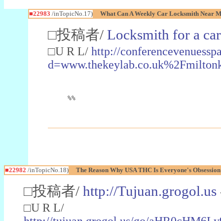
■22983
/inTopicNo.17)
What Can A Weekly Car Locksmith Near Me
□投稿者/
Locksmith for a car
□U R L/
http://conferencevenuessp
d=www.thekeylab.co.uk%2Fmiltonk
%%
■22982
/inTopicNo.18)
The Reason Why USA THC Is Everyone's Obsession
□投稿者/
http://Tujuan.grogol.us
□U R L/
http://tujuan.grogol.us/go/aHR0