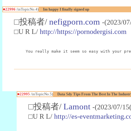
■22996
/inTopicNo.4)
Im happy I finally signed up
□投稿者/
nefigporn.com
-(2023/07
□U R L/
http://https://pornodergisi.com
You really make it seem so easy with your pre
■22995
/inTopicNo.5)
Data Sdy Tips From The Best In The Industr
□投稿者/
Lamont
-(2023/07/15
□U R L/
http://es-eventmarketin