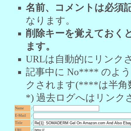
名前、コメントは必須
なります。
削除キーを覚えておく
ます。
URLは自動的にリンク
記事中に No**** 
クされます(****は半角
*) 過去ログへはリンク
Name
/
E-Mail
/
Title
/
URL
/