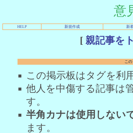
意
HELP
新規作成
新
[
親記事を
この
この掲示板はタグを利
他人を中傷する記事は
す。
半角カナは使用しない
ます。