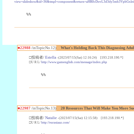
view=slideshow&id=36&tmpl=component&return=aHR0cDovL3d3dy5mb3Vpb
%%
■22988
/inTopicNo.12)
What's Holding Back This Diagnosing Adul
□投稿者/
Estella
-(2023/07/15(Sat) 12:16:24) [193.218.190.*]
□U R L/
http://www.gamenglish.com/message/index.php
%%
■22987
/inTopicNo.13)
20 Resources That Will Make You More Succ
□投稿者/
Natalie
-(2023/07/15(Sat) 12:15:58) [193.218.190.*]
□U R L/
http://eurasiaaz.com/