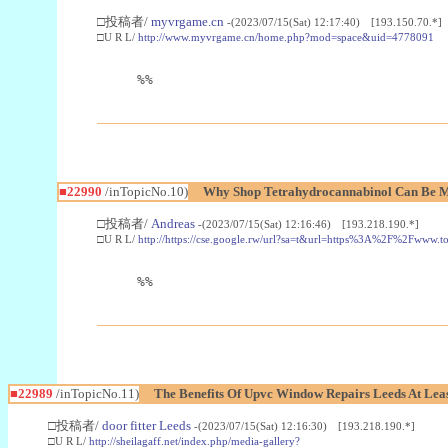
□投稿者/
myvrgame.cn
-(2023/07/15(Sat) 12:17:40) [193.150.70.*]
□U R L/
http://www.myvrgame.cn/home.php?mod=space&uid=4778091
%%
■22990
/inTopicNo.10)
Why Shop Tetrahydrocannabinol Can Be M
□投稿者/
Andreas
-(2023/07/15(Sat) 12:16:46) [193.218.190.*]
□U R L/
http://https://cse.google.rw/url?sa=t&url=https%3A%2F%2Fwww.
%%
■22989
/inTopicNo.11)
The Benefits Of Upvc Window Repairs Leeds At Leas
□投稿者/
door fitter Leeds
-(2023/07/15(Sat) 12:16:30) [193.218.190.*]
□U R L/
http://sheilagaff.net/index.php/media-gallery?