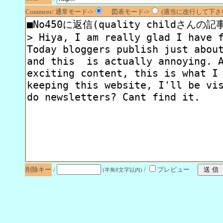
Comment/ 通常モード->
図表モード->
(適当に改行して下さい
削除キー
/
/
プレビュー
(半角8文字以内)