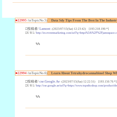
■22995
/inTopicNo.5)
Data Sdy Tips From The Best In The Industr
□投稿者/
Lamont
-(2023/07/15(Sat) 12:23:42) [193.218.190.*]
□U R L/
http://es-eventmarketing.com/url?q=https%3A%2F%2Fjamsspace.
%%
■22994
/inTopicNo.6)
Learn About Tetrahydrocannabinol Shop W
□投稿者/
cse.Google.Ae
-(2023/07/15(Sat) 12:22:51) [193.150.70.*]
□U R L/
http://cse.google.ae/url?q=https://www.topsthcshop.com/product/d
%%