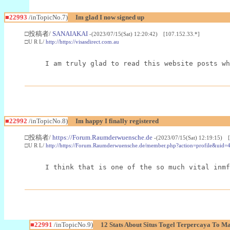
■22993
/inTopicNo.7)
Im glad I now signed up
□投稿者/
SANAIAKAI
-(2023/07/15(Sat) 12:20:42) [107.152.33.*]
□U R L/
http://https://visasdirect.com.au
I am truly glad to read this website posts wh
■22992
/inTopicNo.8)
Im happy I finally registered
□投稿者/
https://Forum.Raumderwuensche.de
-(2023/07/15(Sat) 12:19:15) 
□U R L/
http://https://Forum.Raumderwuensche.de/member.php?action=profile&uid=
I think that is one of the so much vital inmf
■22991
/inTopicNo.9)
12 Stats About Situs Togel Terpercaya To M