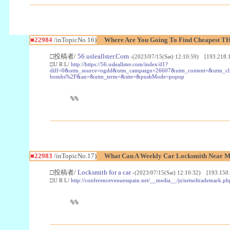
■22984
/inTopicNo.16)
Where Are You Going To Find Cheapest TH
□投稿者/
56.usleallster.Com
-(2023/07/15(Sat) 12:10:59) [193.218.
□U R L/
http://https://56.usleallster.com/index/d1?
diff=0&utm_source=ogdd&utm_campaign=26607&utm_content=&utm_cl
bombs%2F&an=&utm_term=&site=&pushMode=popup
%%
■22983
/inTopicNo.17)
What Can A Weekly Car Locksmith Near Me
□投稿者/
Locksmith for a car
-(2023/07/15(Sat) 12:10:32) [193.150.
□U R L/
http://conferencevenuesspain.net/__media__/js/netsoltrademark
%%