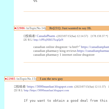
%%
■22986
/inTopicNo.14)
Re[231]: Just wanted to say Hi.
□投稿者/
CanadaPharm
-(2023/07/15(Sat) 12:14:57) [178.159.37.*]
□U R L/
http://cPFnjNIKUTwgQzN
canadian online drugstore <a href="
https://canadianphar
canadian pharmacy king reviews
https://canadianpharmac
canadian pharmacy 1 internet online drugstore
■22985
/inTopicNo.15)
I am the new guy
□投稿者/
https://3000manfaat.blogspot.com
-(2023/07/15(Sat) 12:11:37) 
□U R L/
http://https://3000manfaat.blogspot.com
If you want to obtain a good deal from this