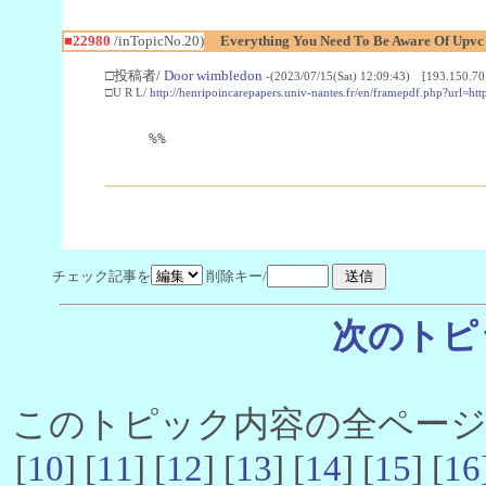
■22980
/inTopicNo.20)
Everything You Need To Be Aware Of Upv
□投稿者/
Door wimbledon
-(2023/07/15(Sat) 12:09:43) [193.150.70
□U R L/
http://henripoincarepapers.univ-nantes.fr/en/framepdf.php?url=ht
%%
チェック記事を
削除キー/
次のトピ
このトピック内容の全ページ数 
[
10
] [
11
] [
12
] [
13
] [
14
] [
15
] [
16