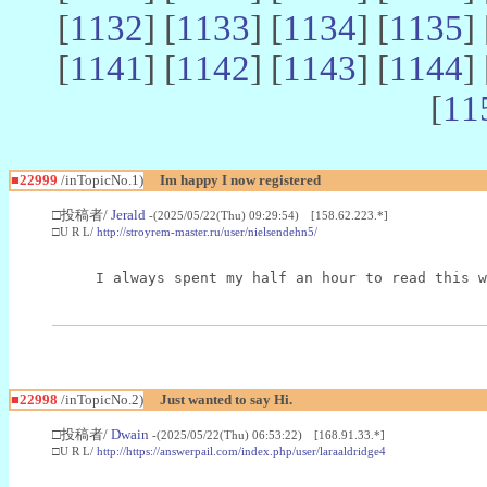
[
1132
] [
1133
] [
1134
] [
1135
] 
[
1141
] [
1142
] [
1143
] [
1144
] 
[
11
■22999
/inTopicNo.1)
Im happy I now registered
□投稿者/
Jerald
-(2025/05/22(Thu) 09:29:54) [158.62.223.*]
□U R L/
http://stroyrem-master.ru/user/nielsendehn5/
I always spent my half an hour to read this w
■22998
/inTopicNo.2)
Just wanted to say Hi.
□投稿者/
Dwain
-(2025/05/22(Thu) 06:53:22) [168.91.33.*]
□U R L/
http://https://answerpail.com/index.php/user/laraaldridge4