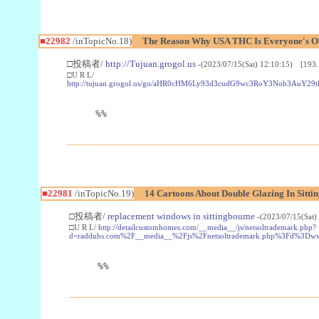
■22982
/inTopicNo.18)
The Reason Why USA THC Is Everyone's Ob
□投稿者/
http://Tujuan.grogol.us
-(2023/07/15(Sat) 12:10:15) [193.
□U R L/
http://tujuan.grogol.us/go/aHR0cHM6Ly93d3cudG9wc3RoY3Nob3A
%%
■22981
/inTopicNo.19)
14 Cartoons About Double Glazing In Sitti
□投稿者/
replacement windows in sittingbourne
-(2023/07/15(Sat)
□U R L/
http://detailcustomhomes.com/__media__/js/netsoltrademark.php?
d=raddubs.com%2F__media__%2Fjs%2Fnetsoltrademark.php%3Fd%3Dwww
%%