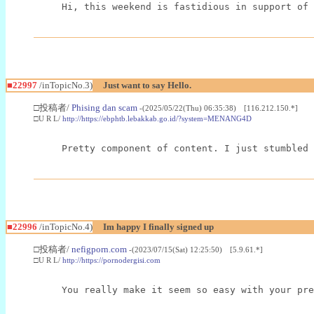
Hi, this weekend is fastidious in support of 
■22997
/inTopicNo.3)
Just want to say Hello.
□投稿者/
Phising dan scam
-(2025/05/22(Thu) 06:35:38) [116.212.150.*]
□U R L/
http://https://ebphtb.lebakkab.go.id/?system=MENANG4D
Pretty component of content. I just stumbled 
■22996
/inTopicNo.4)
Im happy I finally signed up
□投稿者/
nefigporn.com
-(2023/07/15(Sat) 12:25:50) [5.9.61.*]
□U R L/
http://https://pornodergisi.com
You really make it seem so easy with your pre