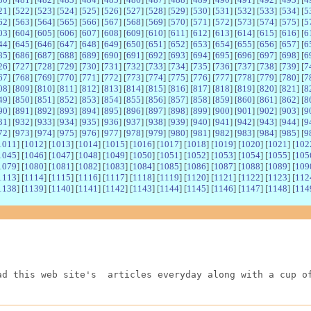
21
] [
522
] [
523
] [
524
] [
525
] [
526
] [
527
] [
528
] [
529
] [
530
] [
531
] [
532
] [
533
] [
534
] [
5
62
] [
563
] [
564
] [
565
] [
566
] [
567
] [
568
] [
569
] [
570
] [
571
] [
572
] [
573
] [
574
] [
575
] [
5
03
] [
604
] [
605
] [
606
] [
607
] [
608
] [
609
] [
610
] [
611
] [
612
] [
613
] [
614
] [
615
] [
616
] [
6
44
] [
645
] [
646
] [
647
] [
648
] [
649
] [
650
] [
651
] [
652
] [
653
] [
654
] [
655
] [
656
] [
657
] [
6
85
] [
686
] [
687
] [
688
] [
689
] [
690
] [
691
] [
692
] [
693
] [
694
] [
695
] [
696
] [
697
] [
698
] [
6
26
] [
727
] [
728
] [
729
] [
730
] [
731
] [
732
] [
733
] [
734
] [
735
] [
736
] [
737
] [
738
] [
739
] [
7
67
] [
768
] [
769
] [
770
] [
771
] [
772
] [
773
] [
774
] [
775
] [
776
] [
777
] [
778
] [
779
] [
780
] [
7
08
] [
809
] [
810
] [
811
] [
812
] [
813
] [
814
] [
815
] [
816
] [
817
] [
818
] [
819
] [
820
] [
821
] [
8
49
] [
850
] [
851
] [
852
] [
853
] [
854
] [
855
] [
856
] [
857
] [
858
] [
859
] [
860
] [
861
] [
862
] [
8
90
] [
891
] [
892
] [
893
] [
894
] [
895
] [
896
] [
897
] [
898
] [
899
] [
900
] [
901
] [
902
] [
903
] [
9
31
] [
932
] [
933
] [
934
] [
935
] [
936
] [
937
] [
938
] [
939
] [
940
] [
941
] [
942
] [
943
] [
944
] [
9
72
] [
973
] [
974
] [
975
] [
976
] [
977
] [
978
] [
979
] [
980
] [
981
] [
982
] [
983
] [
984
] [
985
] [
9
1011
] [
1012
] [
1013
] [
1014
] [
1015
] [
1016
] [
1017
] [
1018
] [
1019
] [
1020
] [
1021
] [
102
1045
] [
1046
] [
1047
] [
1048
] [
1049
] [
1050
] [
1051
] [
1052
] [
1053
] [
1054
] [
1055
] [
105
1079
] [
1080
] [
1081
] [
1082
] [
1083
] [
1084
] [
1085
] [
1086
] [
1087
] [
1088
] [
1089
] [
109
1113
] [
1114
] [
1115
] [
1116
] [
1117
] [
1118
] [
1119
] [
1120
] [
1121
] [
1122
] [
1123
] [
112
1138
] [
1139
] [
1140
] [
1141
] [
1142
] [
1143
] [
1144
] [
1145
] [
1146
] [
1147
] [
1148
] [
114
ad this web site's  articles everyday along with a cup o