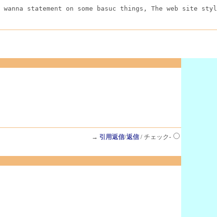
 wanna statement on some basuc things, The web site styl
→
引用返信
/
返信
/ チェック-