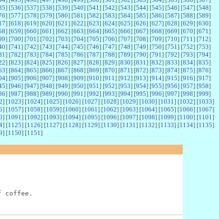
35
] [
536
] [
537
] [
538
] [
539
] [
540
] [
541
] [
542
] [
543
] [
544
] [
545
] [
546
] [
547
] [
548
]
76
] [
577
] [
578
] [
579
] [
580
] [
581
] [
582
] [
583
] [
584
] [
585
] [
586
] [
587
] [
588
] [
589
]
17
] [
618
] [
619
] [
620
] [
621
] [
622
] [
623
] [
624
] [
625
] [
626
] [
627
] [
628
] [
629
] [
630
]
58
] [
659
] [
660
] [
661
] [
662
] [
663
] [
664
] [
665
] [
666
] [
667
] [
668
] [
669
] [
670
] [
671
]
99
] [
700
] [
701
] [
702
] [
703
] [
704
] [
705
] [
706
] [
707
] [
708
] [
709
] [
710
] [
711
] [
712
]
40
] [
741
] [
742
] [
743
] [
744
] [
745
] [
746
] [
747
] [
748
] [
749
] [
750
] [
751
] [
752
] [
753
]
81
] [
782
] [
783
] [
784
] [
785
] [
786
] [
787
] [
788
] [
789
] [
790
] [
791
] [
792
] [
793
] [
794
]
22
] [
823
] [
824
] [
825
] [
826
] [
827
] [
828
] [
829
] [
830
] [
831
] [
832
] [
833
] [
834
] [
835
]
63
] [
864
] [
865
] [
866
] [
867
] [
868
] [
869
] [
870
] [
871
] [
872
] [
873
] [
874
] [
875
] [
876
]
04
] [
905
] [
906
] [
907
] [
908
] [
909
] [
910
] [
911
] [
912
] [
913
] [
914
] [
915
] [
916
] [
917
]
45
] [
946
] [
947
] [
948
] [
949
] [
950
] [
951
] [
952
] [
953
] [
954
] [
955
] [
956
] [
957
] [
958
]
86
] [
987
] [
988
] [
989
] [
990
] [
991
] [
992
] [
993
] [
994
] [
995
] [
996
] [
997
] [
998
] [
999
]
2
] [
1023
] [
1024
] [
1025
] [
1026
] [
1027
] [
1028
] [
1029
] [
1030
] [
1031
] [
1032
] [
1033
]
6
] [
1057
] [
1058
] [
1059
] [
1060
] [
1061
] [
1062
] [
1063
] [
1064
] [
1065
] [
1066
] [
1067
]
0
] [
1091
] [
1092
] [
1093
] [
1094
] [
1095
] [
1096
] [
1097
] [
1098
] [
1099
] [
1100
] [
1101
]
4
] [
1125
] [
1126
] [
1127
] [
1128
] [
1129
] [
1130
] [
1131
] [
1132
] [
1133
] [
1134
] [
1135
]
9
] [
1150
] [
1151
]
f coffee.