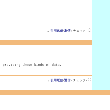
→
引用返信
/
返信
/ チェック-
r providing these kinds of data.
→
引用返信
/
返信
/ チェック-