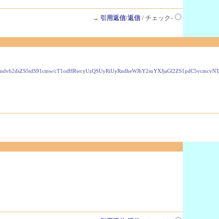
→
引用返信
/
返信
/ チェック-
VzLmdvb2dsZS5tdS91cmw/cT1odHRwcyUzQSUyRiUyRndheWJhY2suYXJjaGl2ZS1pdC5vcmc