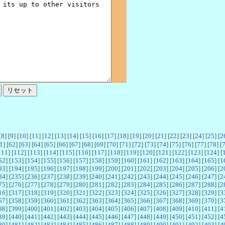
[
8
] [
9
] [
10
] [
11
] [
12
] [
13
] [
14
] [
15
] [
16
] [
17
] [
18
] [
19
] [
20
] [
21
] [
22
] [
23
] [
24
] [
25
] [
2
1
] [
62
] [
63
] [
64
] [
65
] [
66
] [
67
] [
68
] [
69
] [
70
] [
71
] [
72
] [
73
] [
74
] [
75
] [
76
] [
77
] [
78
] [
111
] [
112
] [
113
] [
114
] [
115
] [
116
] [
117
] [
118
] [
119
] [
120
] [
121
] [
122
] [
123
] [
124
] [
52
] [
153
] [
154
] [
155
] [
156
] [
157
] [
158
] [
159
] [
160
] [
161
] [
162
] [
163
] [
164
] [
165
] [
1
93
] [
194
] [
195
] [
196
] [
197
] [
198
] [
199
] [
200
] [
201
] [
202
] [
203
] [
204
] [
205
] [
206
] [
2
34
] [
235
] [
236
] [
237
] [
238
] [
239
] [
240
] [
241
] [
242
] [
243
] [
244
] [
245
] [
246
] [
247
] [
2
75
] [
276
] [
277
] [
278
] [
279
] [
280
] [
281
] [
282
] [
283
] [
284
] [
285
] [
286
] [
287
] [
288
] [
2
16
] [
317
] [
318
] [
319
] [
320
] [
321
] [
322
] [
323
] [
324
] [
325
] [
326
] [
327
] [
328
] [
329
] [
3
57
] [
358
] [
359
] [
360
] [
361
] [
362
] [
363
] [
364
] [
365
] [
366
] [
367
] [
368
] [
369
] [
370
] [
3
98
] [
399
] [
400
] [
401
] [
402
] [
403
] [
404
] [
405
] [
406
] [
407
] [
408
] [
409
] [
410
] [
411
] [
4
39
] [
440
] [
441
] [
442
] [
443
] [
444
] [
445
] [
446
] [
447
] [
448
] [
449
] [
450
] [
451
] [
452
] [
4
80
] [
481
] [
482
] [
483
] [
484
] [
485
] [
486
] [
487
] [
488
] [
489
] [
490
] [
491
] [
492
] [
493
] [
4