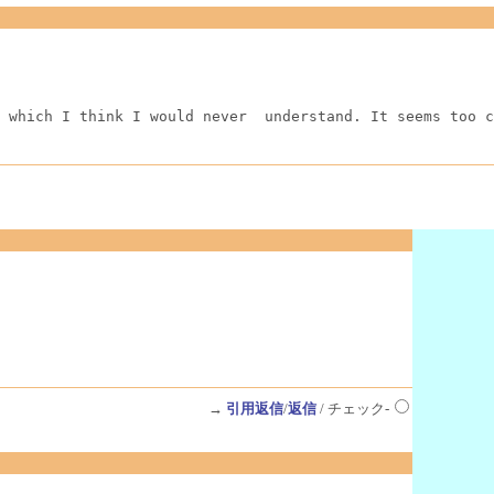
 which I think I would never  understand. It seems too c
→
引用返信
/
返信
/ チェック-