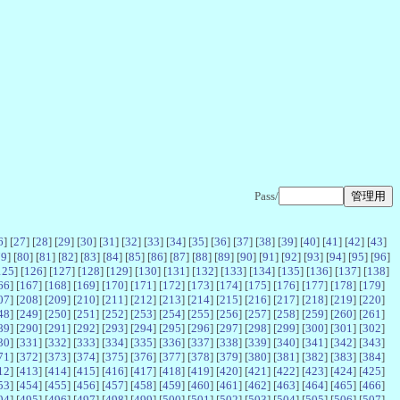
Pass/
6
] [
27
] [
28
] [
29
] [
30
] [
31
] [
32
] [
33
] [
34
] [
35
] [
36
] [
37
] [
38
] [
39
] [
40
] [
41
] [
42
] [
43
]
79
] [
80
] [
81
] [
82
] [
83
] [
84
] [
85
] [
86
] [
87
] [
88
] [
89
] [
90
] [
91
] [
92
] [
93
] [
94
] [
95
] [
96
]
125
] [
126
] [
127
] [
128
] [
129
] [
130
] [
131
] [
132
] [
133
] [
134
] [
135
] [
136
] [
137
] [
138
]
66
] [
167
] [
168
] [
169
] [
170
] [
171
] [
172
] [
173
] [
174
] [
175
] [
176
] [
177
] [
178
] [
179
]
07
] [
208
] [
209
] [
210
] [
211
] [
212
] [
213
] [
214
] [
215
] [
216
] [
217
] [
218
] [
219
] [
220
]
48
] [
249
] [
250
] [
251
] [
252
] [
253
] [
254
] [
255
] [
256
] [
257
] [
258
] [
259
] [
260
] [
261
]
89
] [
290
] [
291
] [
292
] [
293
] [
294
] [
295
] [
296
] [
297
] [
298
] [
299
] [
300
] [
301
] [
302
]
30
] [
331
] [
332
] [
333
] [
334
] [
335
] [
336
] [
337
] [
338
] [
339
] [
340
] [
341
] [
342
] [
343
]
71
] [
372
] [
373
] [
374
] [
375
] [
376
] [
377
] [
378
] [
379
] [
380
] [
381
] [
382
] [
383
] [
384
]
12
] [
413
] [
414
] [
415
] [
416
] [
417
] [
418
] [
419
] [
420
] [
421
] [
422
] [
423
] [
424
] [
425
]
53
] [
454
] [
455
] [
456
] [
457
] [
458
] [
459
] [
460
] [
461
] [
462
] [
463
] [
464
] [
465
] [
466
]
94
] [
495
] [
496
] [
497
] [
498
] [
499
] [
500
] [
501
] [
502
] [
503
] [
504
] [
505
] [
506
] [
507
]