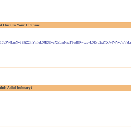
t Once In Your Lifetime
Gxlei10b3V0LmNvbS9jZ2ktYmluL3JlZGlydXJsLmNnaT9odHRwczovL3Rvb2xiYXJxdWVyaW
dult Adhd Industry?