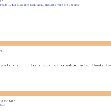
0.*]
t/delta-10-live-resin-alien-kush-indica-disposable-vape-pen-1600mg/
*]
 posts which contains lots  of valuable facts, thanks fo
[38.153.141.*]
4693