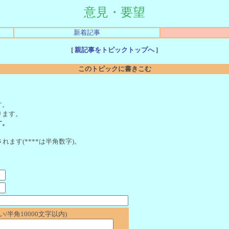
意見・要望
新着記事
[
親記事をトピックトップへ
]
このトピックに書きこむ
。
す。
ります。
す。
れます(****は半角数字)。
/半角10000文字以内)