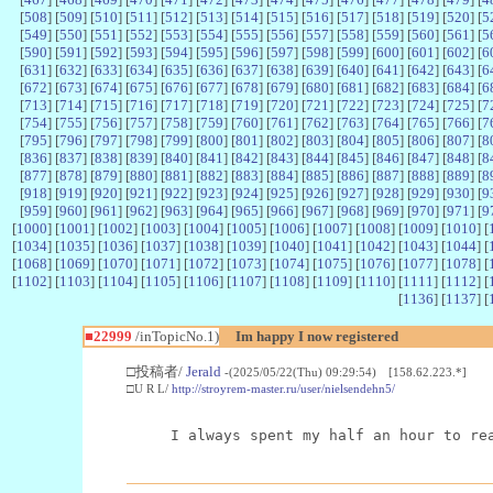
[
508
] [
509
] [
510
] [
511
] [
512
] [
513
] [
514
] [
515
] [
516
] [
517
] [
518
] [
519
] [
520
] [
5
[
549
] [
550
] [
551
] [
552
] [
553
] [
554
] [
555
] [
556
] [
557
] [
558
] [
559
] [
560
] [
561
] [
5
[
590
] [
591
] [
592
] [
593
] [
594
] [
595
] [
596
] [
597
] [
598
] [
599
] [
600
] [
601
] [
602
] [
6
[
631
] [
632
] [
633
] [
634
] [
635
] [
636
] [
637
] [
638
] [
639
] [
640
] [
641
] [
642
] [
643
] [
6
[
672
] [
673
] [
674
] [
675
] [
676
] [
677
] [
678
] [
679
] [
680
] [
681
] [
682
] [
683
] [
684
] [
6
[
713
] [
714
] [
715
] [
716
] [
717
] [
718
] [
719
] [
720
] [
721
] [
722
] [
723
] [
724
] [
725
] [
7
[
754
] [
755
] [
756
] [
757
] [
758
] [
759
] [
760
] [
761
] [
762
] [
763
] [
764
] [
765
] [
766
] [
7
[
795
] [
796
] [
797
] [
798
] [
799
] [
800
] [
801
] [
802
] [
803
] [
804
] [
805
] [
806
] [
807
] [
8
[
836
] [
837
] [
838
] [
839
] [
840
] [
841
] [
842
] [
843
] [
844
] [
845
] [
846
] [
847
] [
848
] [
8
[
877
] [
878
] [
879
] [
880
] [
881
] [
882
] [
883
] [
884
] [
885
] [
886
] [
887
] [
888
] [
889
] [
8
[
918
] [
919
] [
920
] [
921
] [
922
] [
923
] [
924
] [
925
] [
926
] [
927
] [
928
] [
929
] [
930
] [
9
[
959
] [
960
] [
961
] [
962
] [
963
] [
964
] [
965
] [
966
] [
967
] [
968
] [
969
] [
970
] [
971
] [
9
[
1000
] [
1001
] [
1002
] [
1003
] [
1004
] [
1005
] [
1006
] [
1007
] [
1008
] [
1009
] [
1010
] [
[
1034
] [
1035
] [
1036
] [
1037
] [
1038
] [
1039
] [
1040
] [
1041
] [
1042
] [
1043
] [
1044
] [
[
1068
] [
1069
] [
1070
] [
1071
] [
1072
] [
1073
] [
1074
] [
1075
] [
1076
] [
1077
] [
1078
] [
[
1102
] [
1103
] [
1104
] [
1105
] [
1106
] [
1107
] [
1108
] [
1109
] [
1110
] [
1111
] [
1112
] [
[
1136
] [
1137
] [
■22999
/inTopicNo.1)
Im happy I now registered
□投稿者/
Jerald
-(2025/05/22(Thu) 09:29:54) [158.62.223.*]
□U R L/
http://stroyrem-master.ru/user/nielsendehn5/
I always spent my half an hour to re