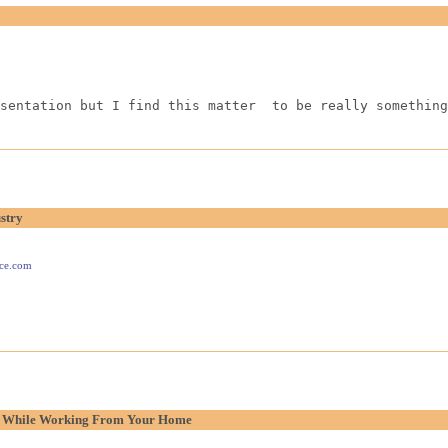
sentation but I find this matter  to be really something
stry
ace.com
p While Working From Your Home