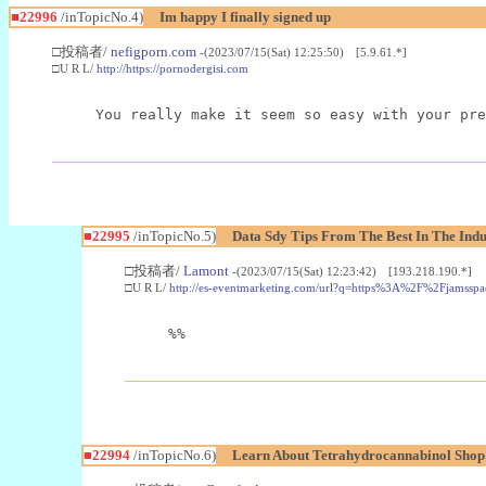
■22996
/inTopicNo.4)
Im happy I finally signed up
□投稿者/
nefigporn.com
-(2023/07/15(Sat) 12:25:50) [5.9.61.*]
□U R L/
http://https://pornodergisi.com
You really make it seem so easy with your pre
■22995
/inTopicNo.5)
Data Sdy Tips From The Best In The Indu
□投稿者/
Lamont
-(2023/07/15(Sat) 12:23:42) [193.218.190.*]
□U R L/
http://es-eventmarketing.com/url?q=https%3A%2F%2Fjamssp
%%
■22994
/inTopicNo.6)
Learn About Tetrahydrocannabinol Sho