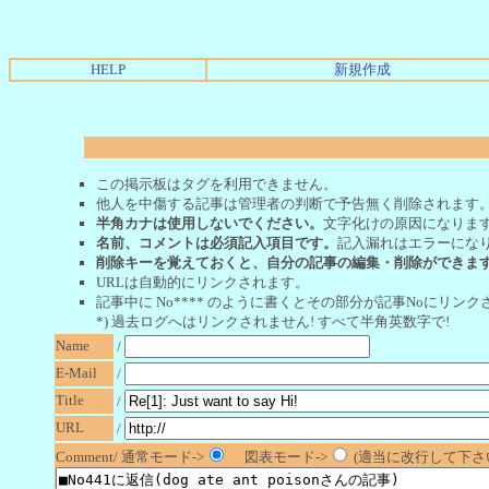
HELP
新規作成
この掲示板はタグを利用できません。
他人を中傷する記事は管理者の判断で予告無く削除されます
半角カナは使用しないでください。
文字化けの原因になりま
名前、コメントは必須記入項目です。
記入漏れはエラーにな
削除キーを覚えておくと、自分の記事の編集・削除ができま
URLは自動的にリンクされます。
記事中に No**** のように書くとその部分が記事Noにリンクさ
*) 過去ログへはリンクされません! すべて半角英数字で!
Name
/
E-Mail
/
Title
/
URL
/
Comment/ 通常モード->
図表モード->
(適当に改行して下さい