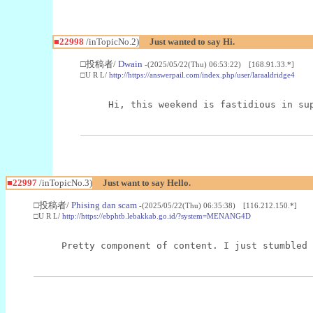
■22998
/inTopicNo.2)
Just wanted to say Hi.
□投稿者/
Dwain
-(2025/05/22(Thu) 06:53:22) [168.91.33.*]
□U R L/
http://https://answerpail.com/index.php/user/laraaldridge4
Hi, this weekend is fastidious in su
■22997
/inTopicNo.3)
Just want to say Hello.
□投稿者/
Phising dan scam
-(2025/05/22(Thu) 06:35:38) [116.212.150.*]
□U R L/
http://https://ebphtb.lebakkab.go.id/?system=MENANG4D
Pretty component of content. I just stumbled 