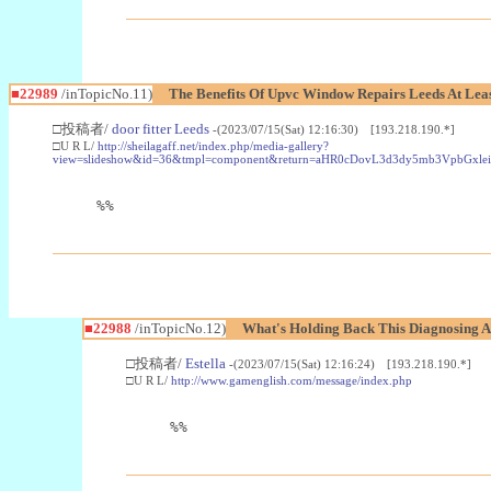
■22989
/inTopicNo.11)
The Benefits Of Upvc Window Repairs Leeds At Leas
□投稿者/
door fitter Leeds
-(2023/07/15(Sat) 12:16:30) [193.218.190.*]
□U R L/
http://sheilagaff.net/index.php/media-gallery?
view=slideshow&id=36&tmpl=component&return=aHR0cDovL3d3dy5mb3Vpb
%%
■22988
/inTopicNo.12)
What's Holding Back This Diagnosing A
□投稿者/
Estella
-(2023/07/15(Sat) 12:16:24) [193.218.190.*]
□U R L/
http://www.gamenglish.com/message/index.php
%%