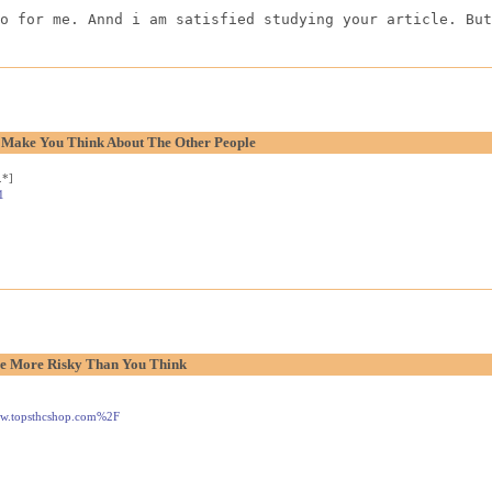
o for me. Annd i am satisfied studying your article. But
o Make You Think About The Other People
.*]
1
e More Risky Than You Think
www.topsthcshop.com%2F