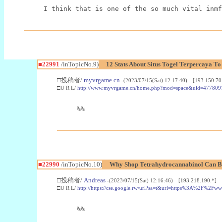
I think that is one of the so much vital inmf
■22991
/inTopicNo.9)
12 Stats About Situs Togel Terpercaya T
□投稿者/
myvrgame.cn
-(2023/07/15(Sat) 12:17:40) [193.150.70
□U R L/
http://www.myvrgame.cn/home.php?mod=space&uid=477809
%%
■22990
/inTopicNo.10)
Why Shop Tetrahydrocannabinol Can B
□投稿者/
Andreas
-(2023/07/15(Sat) 12:16:46) [193.218.190.*]
□U R L/
http://https://cse.google.rw/url?sa=t&url=https%3A%2F%2F
%%