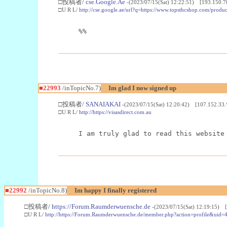
□投稿者/
cse.Google.Ae
-(2023/07/15(Sat) 12:22:51) [193.150.7
□U R L/
http://cse.google.ae/url?q=https://www.topsthcshop.com/produc
%%
■22993
/inTopicNo.7)
Im glad I now signed up
□投稿者/
SANAIAKAI
-(2023/07/15(Sat) 12:20:42) [107.152.33.
□U R L/
http://https://visasdirect.com.au
I am truly glad to read this website
■22992
/inTopicNo.8)
Im happy I finally registered
□投稿者/
https://Forum.Raumderwuensche.de
-(2023/07/15(Sat) 12:19:15) 
□U R L/
http://https://Forum.Raumderwuensche.de/member.php?action=profile&uid=