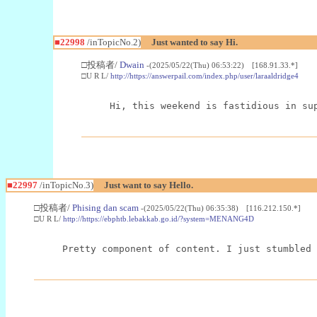
■22998
/inTopicNo.2)
Just wanted to say Hi.
□投稿者/
Dwain
-(2025/05/22(Thu) 06:53:22) [168.91.33.*]
□U R L/
http://https://answerpail.com/index.php/user/laraaldridge4
Hi, this weekend is fastidious in su
■22997
/inTopicNo.3)
Just want to say Hello.
□投稿者/
Phising dan scam
-(2025/05/22(Thu) 06:35:38) [116.212.150.*]
□U R L/
http://https://ebphtb.lebakkab.go.id/?system=MENANG4D
Pretty component of content. I just stumbled 