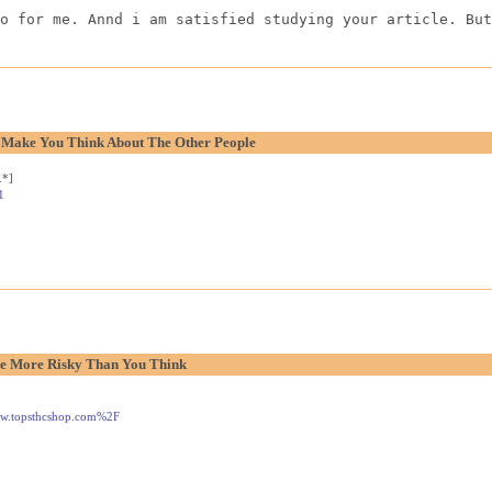
o for me. Annd i am satisfied studying your article. But
o Make You Think About The Other People
.*]
1
e More Risky Than You Think
www.topsthcshop.com%2F