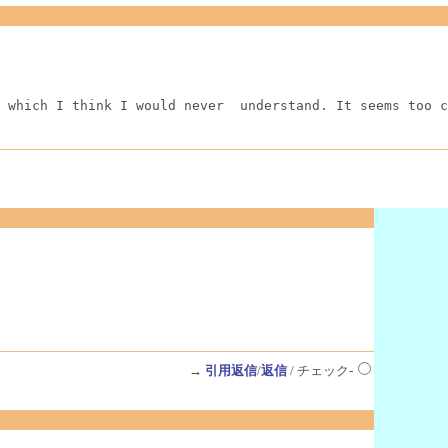
 which I think I would never  understand. It seems too c
→
引用返信
/
返信
/ チェック-