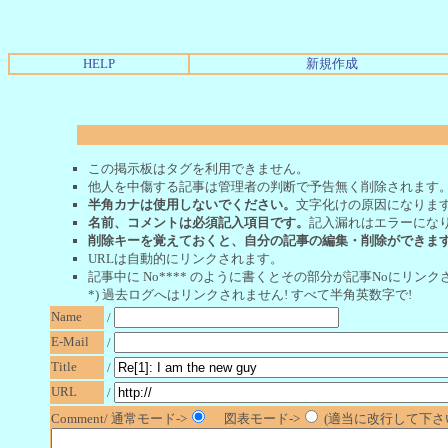
HELP
新規作成
この掲示板はタグを利用できません。
他人を中傷する記事は管理者の判断で予告無く削除されます
半角カナは使用しないでください。
文字化けの原因になりま
名前、コメントは必須記入項目です。
記入漏れはエラーにな
削除キーを覚えておくと、自分の記事の編集・削除ができま
URLは自動的にリンクされます。
記事中に No**** のように書くとその部分が記事Noにリンクさ
*) 過去ログへはリンクされません! すべて半角英数字で!
Name
/
E-Mail
/
Title
/
URL
/
Comment/ 通常モード->
図表モード->
(適当に改行して下さい