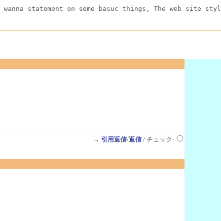
 wanna statement on some basuc things, The web site styl
→
引用返信
/
返信
/ チェック-