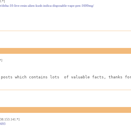
0.*]
t/delta-10-live-resin-alien-kush-indica-disposable-vape-pen-1600mg/
*]
 posts which contains lots  of valuable facts, thanks fo
[38.153.141.*]
4693