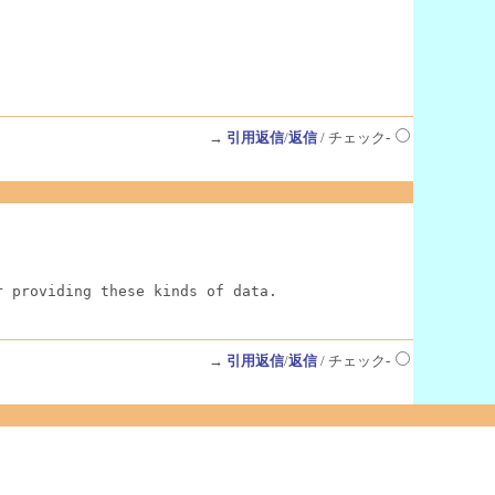
→
引用返信
/
返信
/ チェック-
r providing these kinds of data.
→
引用返信
/
返信
/ チェック-