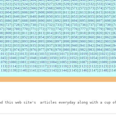
21
] [
522
] [
523
] [
524
] [
525
] [
526
] [
527
] [
528
] [
529
] [
530
] [
531
] [
532
] [
533
] [
534
] [
5
62
] [
563
] [
564
] [
565
] [
566
] [
567
] [
568
] [
569
] [
570
] [
571
] [
572
] [
573
] [
574
] [
575
] [
5
03
] [
604
] [
605
] [
606
] [
607
] [
608
] [
609
] [
610
] [
611
] [
612
] [
613
] [
614
] [
615
] [
616
] [
6
44
] [
645
] [
646
] [
647
] [
648
] [
649
] [
650
] [
651
] [
652
] [
653
] [
654
] [
655
] [
656
] [
657
] [
6
85
] [
686
] [
687
] [
688
] [
689
] [
690
] [
691
] [
692
] [
693
] [
694
] [
695
] [
696
] [
697
] [
698
] [
6
26
] [
727
] [
728
] [
729
] [
730
] [
731
] [
732
] [
733
] [
734
] [
735
] [
736
] [
737
] [
738
] [
739
] [
7
67
] [
768
] [
769
] [
770
] [
771
] [
772
] [
773
] [
774
] [
775
] [
776
] [
777
] [
778
] [
779
] [
780
] [
7
08
] [
809
] [
810
] [
811
] [
812
] [
813
] [
814
] [
815
] [
816
] [
817
] [
818
] [
819
] [
820
] [
821
] [
8
49
] [
850
] [
851
] [
852
] [
853
] [
854
] [
855
] [
856
] [
857
] [
858
] [
859
] [
860
] [
861
] [
862
] [
8
90
] [
891
] [
892
] [
893
] [
894
] [
895
] [
896
] [
897
] [
898
] [
899
] [
900
] [
901
] [
902
] [
903
] [
9
31
] [
932
] [
933
] [
934
] [
935
] [
936
] [
937
] [
938
] [
939
] [
940
] [
941
] [
942
] [
943
] [
944
] [
9
72
] [
973
] [
974
] [
975
] [
976
] [
977
] [
978
] [
979
] [
980
] [
981
] [
982
] [
983
] [
984
] [
985
] [
9
1011
] [
1012
] [
1013
] [
1014
] [
1015
] [
1016
] [
1017
] [
1018
] [
1019
] [
1020
] [
1021
] [
102
1045
] [
1046
] [
1047
] [
1048
] [
1049
] [
1050
] [
1051
] [
1052
] [
1053
] [
1054
] [
1055
] [
105
1079
] [
1080
] [
1081
] [
1082
] [
1083
] [
1084
] [
1085
] [
1086
] [
1087
] [
1088
] [
1089
] [
109
1113
] [
1114
] [
1115
] [
1116
] [
1117
] [
1118
] [
1119
] [
1120
] [
1121
] [
1122
] [
1123
] [
112
1138
] [
1139
] [
1140
] [
1141
] [
1142
] [
1143
] [
1144
] [
1145
] [
1146
] [
1147
] [
1148
] [
114
ad this web site's  articles everyday along with a cup o