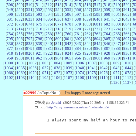
[
508
] [
509
] [
510
] [
511
] [
512
] [
513
] [
514
] [
515
] [
516
] [
517
] [
518
] [
519
] [
520
] [
5
[
549
] [
550
] [
551
] [
552
] [
553
] [
554
] [
555
] [
556
] [
557
] [
558
] [
559
] [
560
] [
561
] [
5
[
590
] [
591
] [
592
] [
593
] [
594
] [
595
] [
596
] [
597
] [
598
] [
599
] [
600
] [
601
] [
602
] [
6
[
631
] [
632
] [
633
] [
634
] [
635
] [
636
] [
637
] [
638
] [
639
] [
640
] [
641
] [
642
] [
643
] [
6
[
672
] [
673
] [
674
] [
675
] [
676
] [
677
] [
678
] [
679
] [
680
] [
681
] [
682
] [
683
] [
684
] [
6
[
713
] [
714
] [
715
] [
716
] [
717
] [
718
] [
719
] [
720
] [
721
] [
722
] [
723
] [
724
] [
725
] [
7
[
754
] [
755
] [
756
] [
757
] [
758
] [
759
] [
760
] [
761
] [
762
] [
763
] [
764
] [
765
] [
766
] [
7
[
795
] [
796
] [
797
] [
798
] [
799
] [
800
] [
801
] [
802
] [
803
] [
804
] [
805
] [
806
] [
807
] [
8
[
836
] [
837
] [
838
] [
839
] [
840
] [
841
] [
842
] [
843
] [
844
] [
845
] [
846
] [
847
] [
848
] [
8
[
877
] [
878
] [
879
] [
880
] [
881
] [
882
] [
883
] [
884
] [
885
] [
886
] [
887
] [
888
] [
889
] [
8
[
918
] [
919
] [
920
] [
921
] [
922
] [
923
] [
924
] [
925
] [
926
] [
927
] [
928
] [
929
] [
930
] [
9
[
959
] [
960
] [
961
] [
962
] [
963
] [
964
] [
965
] [
966
] [
967
] [
968
] [
969
] [
970
] [
971
] [
9
[
1000
] [
1001
] [
1002
] [
1003
] [
1004
] [
1005
] [
1006
] [
1007
] [
1008
] [
1009
] [
1010
] [
[
1034
] [
1035
] [
1036
] [
1037
] [
1038
] [
1039
] [
1040
] [
1041
] [
1042
] [
1043
] [
1044
] [
[
1068
] [
1069
] [
1070
] [
1071
] [
1072
] [
1073
] [
1074
] [
1075
] [
1076
] [
1077
] [
1078
] [
[
1102
] [
1103
] [
1104
] [
1105
] [
1106
] [
1107
] [
1108
] [
1109
] [
1110
] [
1111
] [
1112
] [
[
1136
] [
1137
] [
■22999
/inTopicNo.1)
Im happy I now registered
□投稿者/
Jerald
-(2025/05/22(Thu) 09:29:54) [158.62.223.*]
□U R L/
http://stroyrem-master.ru/user/nielsendehn5/
I always spent my half an hour to re