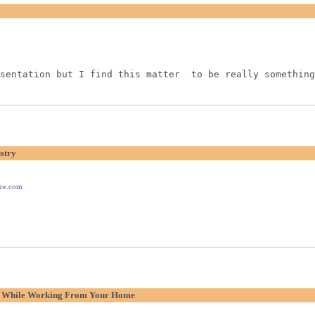
sentation but I find this matter  to be really something
stry
ace.com
p While Working From Your Home