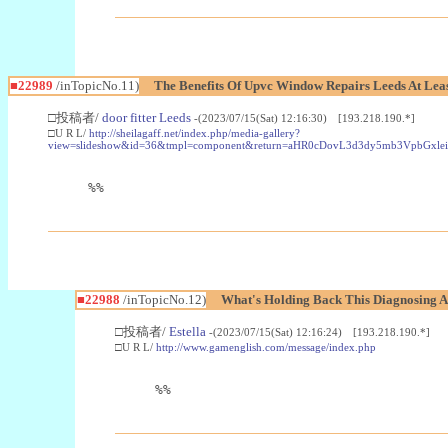
■22989
/inTopicNo.11)
The Benefits Of Upvc Window Repairs Leeds At Leas
□投稿者/
door fitter Leeds
-(2023/07/15(Sat) 12:16:30) [193.218.190.*]
□U R L/
http://sheilagaff.net/index.php/media-gallery?
view=slideshow&id=36&tmpl=component&return=aHR0cDovL3d3dy5mb3Vpb
%%
■22988
/inTopicNo.12)
What's Holding Back This Diagnosing A
□投稿者/
Estella
-(2023/07/15(Sat) 12:16:24) [193.218.190.*]
□U R L/
http://www.gamenglish.com/message/index.php
%%