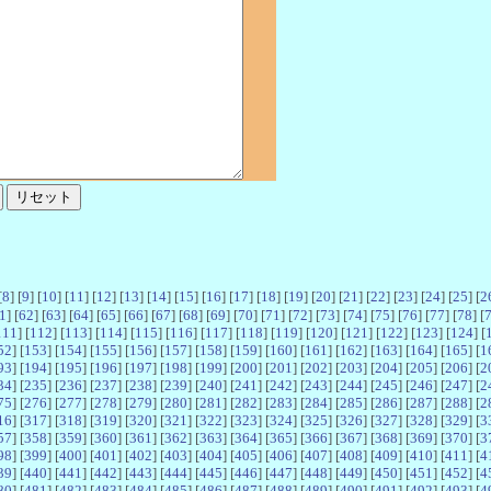
[
8
] [
9
] [
10
] [
11
] [
12
] [
13
] [
14
] [
15
] [
16
] [
17
] [
18
] [
19
] [
20
] [
21
] [
22
] [
23
] [
24
] [
25
] [
2
1
] [
62
] [
63
] [
64
] [
65
] [
66
] [
67
] [
68
] [
69
] [
70
] [
71
] [
72
] [
73
] [
74
] [
75
] [
76
] [
77
] [
78
] [
111
] [
112
] [
113
] [
114
] [
115
] [
116
] [
117
] [
118
] [
119
] [
120
] [
121
] [
122
] [
123
] [
124
] [
52
] [
153
] [
154
] [
155
] [
156
] [
157
] [
158
] [
159
] [
160
] [
161
] [
162
] [
163
] [
164
] [
165
] [
1
93
] [
194
] [
195
] [
196
] [
197
] [
198
] [
199
] [
200
] [
201
] [
202
] [
203
] [
204
] [
205
] [
206
] [
2
34
] [
235
] [
236
] [
237
] [
238
] [
239
] [
240
] [
241
] [
242
] [
243
] [
244
] [
245
] [
246
] [
247
] [
2
75
] [
276
] [
277
] [
278
] [
279
] [
280
] [
281
] [
282
] [
283
] [
284
] [
285
] [
286
] [
287
] [
288
] [
2
16
] [
317
] [
318
] [
319
] [
320
] [
321
] [
322
] [
323
] [
324
] [
325
] [
326
] [
327
] [
328
] [
329
] [
3
57
] [
358
] [
359
] [
360
] [
361
] [
362
] [
363
] [
364
] [
365
] [
366
] [
367
] [
368
] [
369
] [
370
] [
3
98
] [
399
] [
400
] [
401
] [
402
] [
403
] [
404
] [
405
] [
406
] [
407
] [
408
] [
409
] [
410
] [
411
] [
4
39
] [
440
] [
441
] [
442
] [
443
] [
444
] [
445
] [
446
] [
447
] [
448
] [
449
] [
450
] [
451
] [
452
] [
4
80
] [
481
] [
482
] [
483
] [
484
] [
485
] [
486
] [
487
] [
488
] [
489
] [
490
] [
491
] [
492
] [
493
] [
4