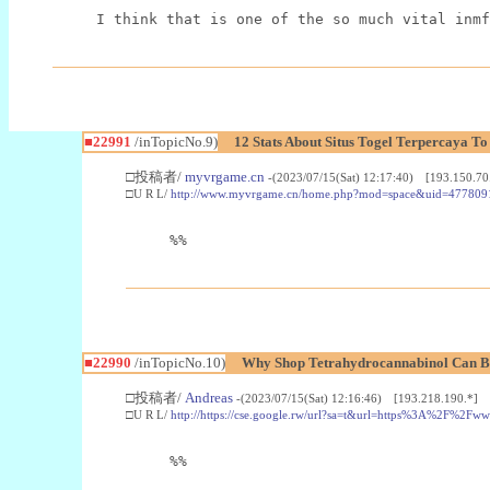
I think that is one of the so much vital inmf
■22991
/inTopicNo.9)
12 Stats About Situs Togel Terpercaya T
□投稿者/
myvrgame.cn
-(2023/07/15(Sat) 12:17:40) [193.150.70
□U R L/
http://www.myvrgame.cn/home.php?mod=space&uid=477809
%%
■22990
/inTopicNo.10)
Why Shop Tetrahydrocannabinol Can B
□投稿者/
Andreas
-(2023/07/15(Sat) 12:16:46) [193.218.190.*]
□U R L/
http://https://cse.google.rw/url?sa=t&url=https%3A%2F%2F
%%