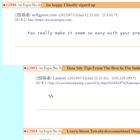
■22996
/inTopicNo.4)
Im happy I finally signed up
□投稿者/
nefigporn.com
-(2023/07/15(Sat) 12:25:50) [5.9.61.*]
□U R L/
http://https://pornodergisi.com
You really make it seem so easy with your pre
■22995
/inTopicNo.5)
Data Sdy Tips From The Best In The Indu
□投稿者/
Lamont
-(2023/07/15(Sat) 12:23:42) [193.218.190.*]
□U R L/
http://es-eventmarketing.com/url?q=https%3A%2F%2Fjamssp
%%
■22994
/inTopicNo.6)
Learn About Tetrahydrocannabinol Sho