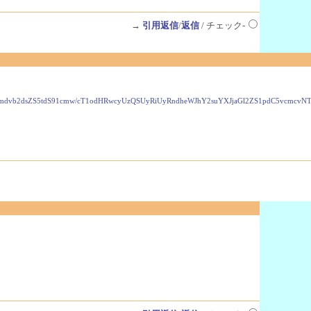
→
引用返信
/
返信
/ チェック-
VzLmdvb2dsZS5tdS91cmw/cT1odHRwcyUzQSUyRiUyRndheWJhY2suYXJjaGl2ZS1pdC5vcmc