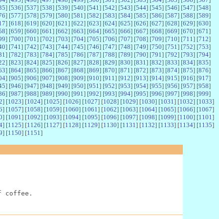
35
] [
536
] [
537
] [
538
] [
539
] [
540
] [
541
] [
542
] [
543
] [
544
] [
545
] [
546
] [
547
] [
548
]
76
] [
577
] [
578
] [
579
] [
580
] [
581
] [
582
] [
583
] [
584
] [
585
] [
586
] [
587
] [
588
] [
589
]
17
] [
618
] [
619
] [
620
] [
621
] [
622
] [
623
] [
624
] [
625
] [
626
] [
627
] [
628
] [
629
] [
630
]
58
] [
659
] [
660
] [
661
] [
662
] [
663
] [
664
] [
665
] [
666
] [
667
] [
668
] [
669
] [
670
] [
671
]
99
] [
700
] [
701
] [
702
] [
703
] [
704
] [
705
] [
706
] [
707
] [
708
] [
709
] [
710
] [
711
] [
712
]
40
] [
741
] [
742
] [
743
] [
744
] [
745
] [
746
] [
747
] [
748
] [
749
] [
750
] [
751
] [
752
] [
753
]
81
] [
782
] [
783
] [
784
] [
785
] [
786
] [
787
] [
788
] [
789
] [
790
] [
791
] [
792
] [
793
] [
794
]
22
] [
823
] [
824
] [
825
] [
826
] [
827
] [
828
] [
829
] [
830
] [
831
] [
832
] [
833
] [
834
] [
835
]
63
] [
864
] [
865
] [
866
] [
867
] [
868
] [
869
] [
870
] [
871
] [
872
] [
873
] [
874
] [
875
] [
876
]
04
] [
905
] [
906
] [
907
] [
908
] [
909
] [
910
] [
911
] [
912
] [
913
] [
914
] [
915
] [
916
] [
917
]
45
] [
946
] [
947
] [
948
] [
949
] [
950
] [
951
] [
952
] [
953
] [
954
] [
955
] [
956
] [
957
] [
958
]
86
] [
987
] [
988
] [
989
] [
990
] [
991
] [
992
] [
993
] [
994
] [
995
] [
996
] [
997
] [
998
] [
999
]
2
] [
1023
] [
1024
] [
1025
] [
1026
] [
1027
] [
1028
] [
1029
] [
1030
] [
1031
] [
1032
] [
1033
]
6
] [
1057
] [
1058
] [
1059
] [
1060
] [
1061
] [
1062
] [
1063
] [
1064
] [
1065
] [
1066
] [
1067
]
0
] [
1091
] [
1092
] [
1093
] [
1094
] [
1095
] [
1096
] [
1097
] [
1098
] [
1099
] [
1100
] [
1101
]
4
] [
1125
] [
1126
] [
1127
] [
1128
] [
1129
] [
1130
] [
1131
] [
1132
] [
1133
] [
1134
] [
1135
]
9
] [
1150
] [
1151
]
f coffee.