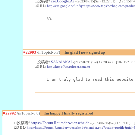
□投稿者/
cse.Google.Ae
-(2023/07/15(Sat) 12:22:51) [193.150.7
□U R L/
http://cse.google.ae/url?q=https://www.topsthcshop.com/produc
%%
■22993
/inTopicNo.7)
Im glad I now signed up
□投稿者/
SANAIAKAI
-(2023/07/15(Sat) 12:20:42) [107.152.33.
□U R L/
http://https://visasdirect.com.au
I am truly glad to read this website
■22992
/inTopicNo.8)
Im happy I finally registered
□投稿者/
https://Forum.Raumderwuensche.de
-(2023/07/15(Sat) 12:19:15) 
□U R L/
http://https://Forum.Raumderwuensche.de/member.php?action=profile&uid=