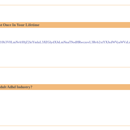
t Once In Your Lifetime
Gxlei10b3V0LmNvbS9jZ2ktYmluL3JlZGlydXJsLmNnaT9odHRwczovL3Rvb2xiYXJxdWVyaW
dult Adhd Industry?