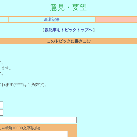
意見・要望
新着記事
[
親記事をトピックトップへ
]
このトピックに書きこむ
。
す。
ります。
す。
れます(****は半角数字)。
/半角10000文字以内)