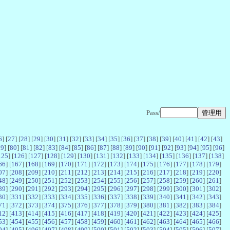
Pass/
6
] [
27
] [
28
] [
29
] [
30
] [
31
] [
32
] [
33
] [
34
] [
35
] [
36
] [
37
] [
38
] [
39
] [
40
] [
41
] [
42
] [
43
]
79
] [
80
] [
81
] [
82
] [
83
] [
84
] [
85
] [
86
] [
87
] [
88
] [
89
] [
90
] [
91
] [
92
] [
93
] [
94
] [
95
] [
96
]
125
] [
126
] [
127
] [
128
] [
129
] [
130
] [
131
] [
132
] [
133
] [
134
] [
135
] [
136
] [
137
] [
138
]
66
] [
167
] [
168
] [
169
] [
170
] [
171
] [
172
] [
173
] [
174
] [
175
] [
176
] [
177
] [
178
] [
179
]
07
] [
208
] [
209
] [
210
] [
211
] [
212
] [
213
] [
214
] [
215
] [
216
] [
217
] [
218
] [
219
] [
220
]
48
] [
249
] [
250
] [
251
] [
252
] [
253
] [
254
] [
255
] [
256
] [
257
] [
258
] [
259
] [
260
] [
261
]
89
] [
290
] [
291
] [
292
] [
293
] [
294
] [
295
] [
296
] [
297
] [
298
] [
299
] [
300
] [
301
] [
302
]
30
] [
331
] [
332
] [
333
] [
334
] [
335
] [
336
] [
337
] [
338
] [
339
] [
340
] [
341
] [
342
] [
343
]
71
] [
372
] [
373
] [
374
] [
375
] [
376
] [
377
] [
378
] [
379
] [
380
] [
381
] [
382
] [
383
] [
384
]
12
] [
413
] [
414
] [
415
] [
416
] [
417
] [
418
] [
419
] [
420
] [
421
] [
422
] [
423
] [
424
] [
425
]
53
] [
454
] [
455
] [
456
] [
457
] [
458
] [
459
] [
460
] [
461
] [
462
] [
463
] [
464
] [
465
] [
466
]
94
] [
495
] [
496
] [
497
] [
498
] [
499
] [
500
] [
501
] [
502
] [
503
] [
504
] [
505
] [
506
] [
507
]