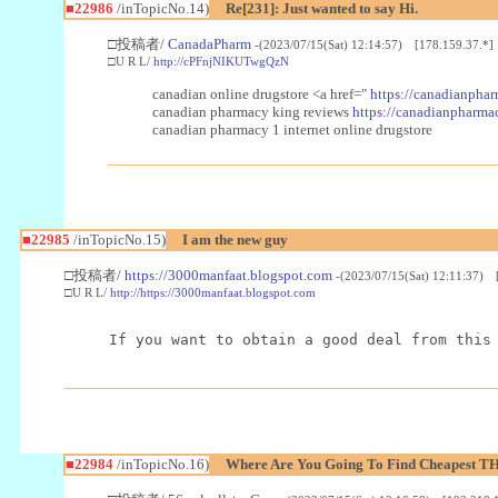
■22986
/inTopicNo.14)
Re[231]: Just wanted to say Hi.
□投稿者/
CanadaPharm
-(2023/07/15(Sat) 12:14:57) [178.159.37.*]
□U R L/
http://cPFnjNIKUTwgQzN
canadian online drugstore <a href="
https://canadianphar
canadian pharmacy king reviews
https://canadianpharmac
canadian pharmacy 1 internet online drugstore
■22985
/inTopicNo.15)
I am the new guy
□投稿者/
https://3000manfaat.blogspot.com
-(2023/07/15(Sat) 12:11:37) 
□U R L/
http://https://3000manfaat.blogspot.com
If you want to obtain a good deal from this
■22984
/inTopicNo.16)
Where Are You Going To Find Cheapest TH