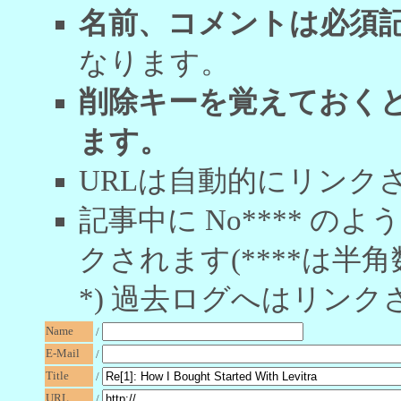
名前、コメントは必須
なります。
削除キーを覚えておく
ます。
URLは自動的にリンク
記事中に No**** 
クされます(****は半角
*) 過去ログへはリンク
Name
/
E-Mail
/
Title
/
URL
/