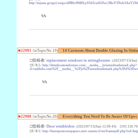
http://tujuan.grogol.us/go/aHR0cHM6Ly93d3cudG9wc3RoY3Nob3A
%%
■22981
/inTopicNo.19)
14 Cartoons About Double Glazing In Sitti
□投稿者/
replacement windows in sittingbourne
-(2023/07/15(Sat)
□U R L/
http://detailcustomhomes.com/__media__/js/netsoltrademark.php?
d=raddubs.com%2F__media__%2Fjs%2Fnetsoltrademark.php%3Fd%3Dwww
%%
■22980
/inTopicNo.20)
Everything You Need To Be Aware Of Upv
□投稿者/
Door wimbledon
-(2023/07/15(Sat) 12:09:43) [193.150.70
□U R L/
http://henripoincarepapers.univ-nantes.fr/en/framepdf.php?url=ht