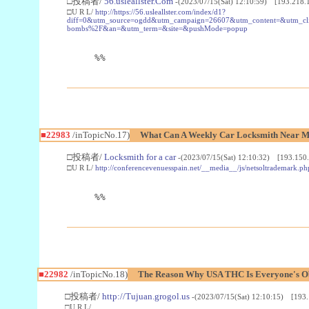
□投稿者/
56.usleallster.Com
-(2023/07/15(Sat) 12:10:59) [193.218.
□U R L/
http://https://56.usleallster.com/index/d1?
diff=0&utm_source=ogdd&utm_campaign=26607&utm_content=&utm_cl
bombs%2F&an=&utm_term=&site=&pushMode=popup
%%
■22983
/inTopicNo.17)
What Can A Weekly Car Locksmith Near Me
□投稿者/
Locksmith for a car
-(2023/07/15(Sat) 12:10:32) [193.150.
□U R L/
http://conferencevenuesspain.net/__media__/js/netsoltrademark
%%
■22982
/inTopicNo.18)
The Reason Why USA THC Is Everyone's Ob
□投稿者/
http://Tujuan.grogol.us
-(2023/07/15(Sat) 12:10:15) [193.
□U R L/