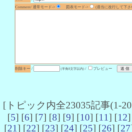
Comment/ 通常モード->
図表モード->
(適当に改行して下さい
削除キー
/
/
プレビュー
(半角8文字以内)
[トピック内全23035記事(1-20 
[
5
] [
6
] [
7
] [
8
] [
9
] [
10
] [
11
] [
12
]
[
21
] [
22
] [
23
] [
24
] [
25
] [
26
] [
27