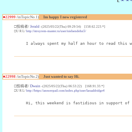
■22999
/inTopicNo.1)
Im happy I now registered
□投稿者/
Jerald
-(2025/05/22(Thu) 09:29:54) [158.62.223.*]
□U R L/
http://stroyrem-master.ru/user/nielsendehn5/
I always spent my half an hour to read this w
■22998
/inTopicNo.2)
Just wanted to say Hi.
□投稿者/
Dwain
-(2025/05/22(Thu) 06:53:22) [168.91.33.*]
□U R L/
http://https://answerpail.com/index.php/user/laraaldridge4
Hi, this weekend is fastidious in support of 