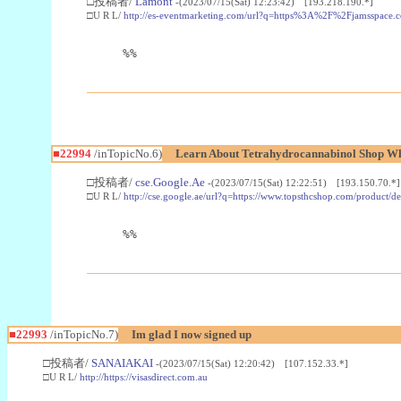
□投稿者/
Lamont
-(2023/07/15(Sat) 12:23:42) [193.218.190.*]
□U R L/
http://es-eventmarketing.com/url?q=https%3A%2F%2Fjamsspace.
%%
■22994
/inTopicNo.6)
Learn About Tetrahydrocannabinol Shop W
□投稿者/
cse.Google.Ae
-(2023/07/15(Sat) 12:22:51) [193.150.70.*]
□U R L/
http://cse.google.ae/url?q=https://www.topsthcshop.com/product/d
%%
■22993
/inTopicNo.7)
Im glad I now signed up
□投稿者/
SANAIAKAI
-(2023/07/15(Sat) 12:20:42) [107.152.33.*]
□U R L/
http://https://visasdirect.com.au