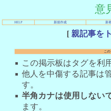
意
HELP
新規作成
新
[
親記事を
この
この掲示板はタグを利
他人を中傷する記事は
す。
半角カナは使用しない
ます。