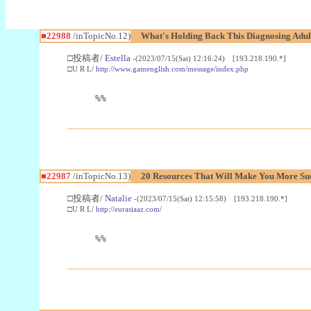
■22988
/inTopicNo.12)
What's Holding Back This Diagnosing Adul
□投稿者/
Estella
-(2023/07/15(Sat) 12:16:24) [193.218.190.*]
□U R L/
http://www.gamenglish.com/message/index.php
%%
■22987
/inTopicNo.13)
20 Resources That Will Make You More Succ
□投稿者/
Natalie
-(2023/07/15(Sat) 12:15:58) [193.218.190.*]
□U R L/
http://eurasiaaz.com/
%%