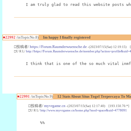
I am truly glad to read this website posts wh
■22992
/inTopicNo.8)
Im happy I finally registered
□投稿者/
https://Forum.Raumderwuensche.de
-(2023/07/15(Sat) 12:19:15) 
□U R L/
http://https://Forum.Raumderwuensche.de/member.php?action=profile&uid=
I think that is one of the so much vital inmf
■22991
/inTopicNo.9)
12 Stats About Situs Togel Terpercaya To M
□投稿者/
myvrgame.cn
-(2023/07/15(Sat) 12:17:40) [193.150.70.*]
□U R L/
http://www.myvrgame.cn/home.php?mod=space&uid=4778091
%%