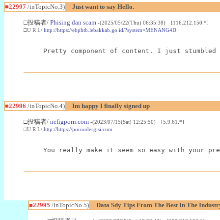
■22997
/inTopicNo.3)
Just want to say Hello.
□投稿者/
Phising dan scam
-(2025/05/22(Thu) 06:35:38) [116.212.150.*]
□U R L/
http://https://ebphtb.lebakkab.go.id/?system=MENANG4D
Pretty component of content. I just stumbled 
■22996
/inTopicNo.4)
Im happy I finally signed up
□投稿者/
nefigporn.com
-(2023/07/15(Sat) 12:25:50) [5.9.61.*]
□U R L/
http://https://pornodergisi.com
You really make it seem so easy with your pre
■22995
/inTopicNo.5)
Data Sdy Tips From The Best In The Industr