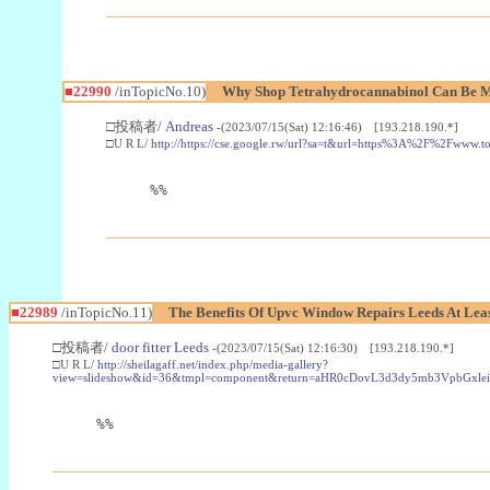
■22990
/inTopicNo.10)
Why Shop Tetrahydrocannabinol Can Be M
□投稿者/
Andreas
-(2023/07/15(Sat) 12:16:46) [193.218.190.*]
□U R L/
http://https://cse.google.rw/url?sa=t&url=https%3A%2F%2Fwww.
%%
■22989
/inTopicNo.11)
The Benefits Of Upvc Window Repairs Leeds At Leas
□投稿者/
door fitter Leeds
-(2023/07/15(Sat) 12:16:30) [193.218.190.*]
□U R L/
http://sheilagaff.net/index.php/media-gallery?
view=slideshow&id=36&tmpl=component&return=aHR0cDovL3d3dy5mb3Vpb
%%