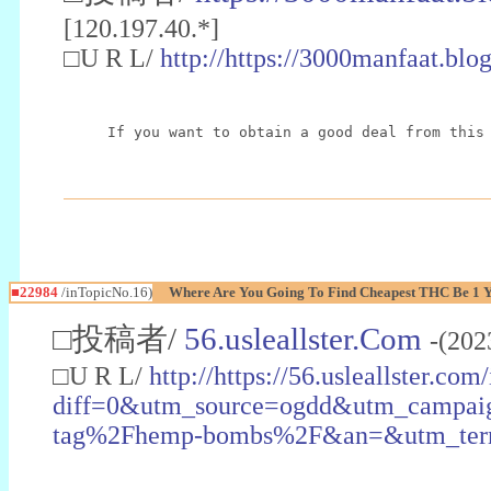
[120.197.40.*]
□U R L/
http://https://3000manfaat.blo
If you want to obtain a good deal from this
■22984
/inTopicNo.16)
Where Are You Going To Find Cheapest THC Be 1 
□投稿者/
56.usleallster.Com
-(202
□U R L/
http://https://56.usleallster.com
diff=0&utm_source=ogdd&utm_campai
tag%2Fhemp-bombs%2F&an=&utm_ter