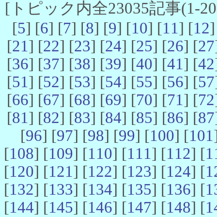
[トピック内全23035記事(1-20 
[
5
] [
6
] [
7
] [
8
] [
9
] [
10
] [
11
] [
12
]
[
21
] [
22
] [
23
] [
24
] [
25
] [
26
] [
27
[
36
] [
37
] [
38
] [
39
] [
40
] [
41
] [
42
[
51
] [
52
] [
53
] [
54
] [
55
] [
56
] [
57
[
66
] [
67
] [
68
] [
69
] [
70
] [
71
] [
72
[
81
] [
82
] [
83
] [
84
] [
85
] [
86
] [
87
[
96
] [
97
] [
98
] [
99
] [
100
] [
101
[
108
] [
109
] [
110
] [
111
] [
112
] [
1
[
120
] [
121
] [
122
] [
123
] [
124
] [
1
[
132
] [
133
] [
134
] [
135
] [
136
] [
1
[
144
] [
145
] [
146
] [
147
] [
148
] [
1