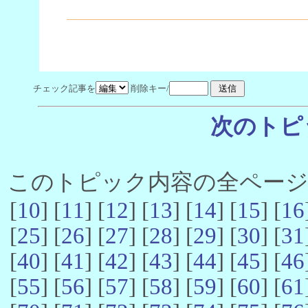
チェック記事を
削除キー/
次のトピ
このトピック内容の全ページ数 
[
10
] [
11
] [
12
] [
13
] [
14
] [
15
] [
16
[
25
] [
26
] [
27
] [
28
] [
29
] [
30
] [
31
[
40
] [
41
] [
42
] [
43
] [
44
] [
45
] [
46
[
55
] [
56
] [
57
] [
58
] [
59
] [
60
] [
61