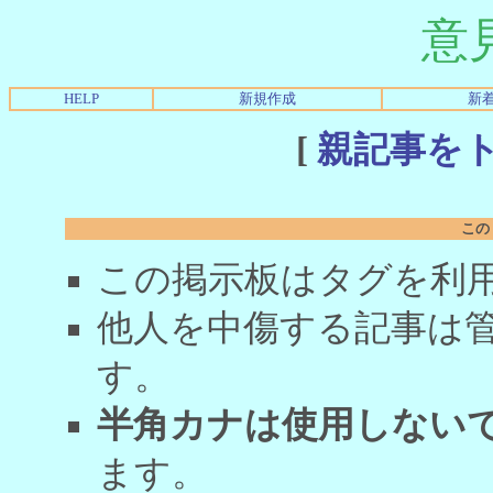
意
HELP
新規作成
新
[
親記事を
この
この掲示板はタグを利
他人を中傷する記事は
す。
半角カナは使用しない
ます。