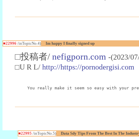
■22996
/inTopicNo.4)
Im happy I finally signed up
□投稿者/
nefigporn.com
-(2023/07
□U R L/
http://https://pornodergisi.com
You really make it seem so easy with your pre
■22995
/inTopicNo.5)
Data Sdy Tips From The Best In The Industr