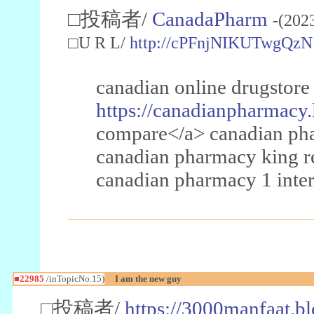
□投稿者/
CanadaPharm
-(202
□U R L/
http://cPFnjNIKUTwgQzN
canadian online drugstore
https://canadianpharmacy.
compare</a> canadian pha
canadian pharmacy king 
canadian pharmacy 1 inter
■22985
/inTopicNo.15)
I am the new guy
□投稿者/
https://3000manfaat.b