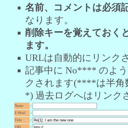
名前、コメントは必須
なります。
削除キーを覚えておく
ます。
URLは自動的にリンク
記事中に No**** 
クされます(****は半角
*) 過去ログへはリンク
Name
/
E-Mail
/
Title
/
URL
/