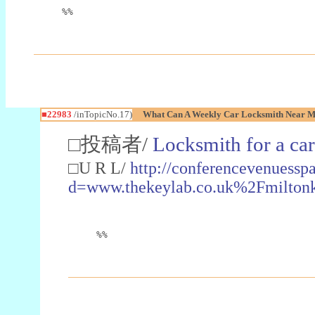
%%
■22983
/inTopicNo.17)
What Can A Weekly Car Locksmith Near Me
□投稿者/
Locksmith for a car
□U R L/
http://conferencevenuessp
d=www.thekeylab.co.uk%2Fmiltonk
%%