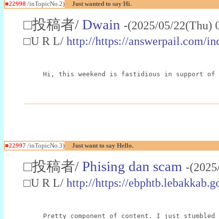
■22998
/inTopicNo.2)
Just wanted to say Hi.
□投稿者/
Dwain
-(2025/05/22(Thu) 
□U R L/
http://https://answerpail.com/i
Hi, this weekend is fastidious in support of 
■22997
/inTopicNo.3)
Just want to say Hello.
□投稿者/
Phising dan scam
-(2025
□U R L/
http://https://ebphtb.lebakk
Pretty component of content. I just stumbled 