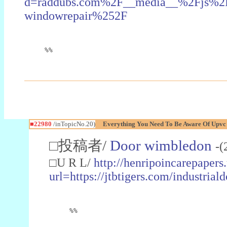
d=raddubs.com%2F__media__%2Fjs%2Fn
windowrepair%252F
%%
■22980
/inTopicNo.20)
Everything You Need To Be Aware Of Upv
□投稿者/
Door wimbledon
-(
□U R L/
http://henripoincarepapers
url=https://jtbtigers.com/industr
%%