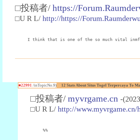
□投稿者/
https://Forum.Raumder
□U R L/
http://https://Forum.Raumder
I think that is one of the so much vital inmf
■22991
/inTopicNo.9)
12 Stats About Situs Togel Terpercaya To M
□投稿者/
myvrgame.cn
-(2023
□U R L/
http://www.myvrgame.cn
%%