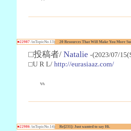
■22987
/inTopicNo.13)
20 Resources That Will Make You More Succ
□投稿者/
Natalie
-(2023/07/15(
□U R L/
http://eurasiaaz.com/
%%
■22986
/inTopicNo.14)
Re[231]: Just wanted to say Hi.