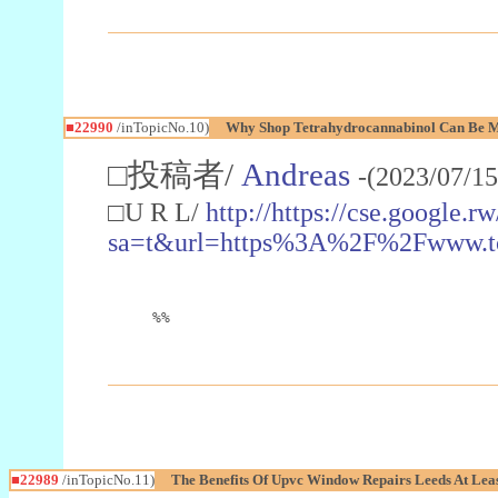
■22990
/inTopicNo.10)
Why Shop Tetrahydrocannabinol Can Be M
□投稿者/
Andreas
-(2023/07/15
□U R L/
http://https://cse.google.rw
sa=t&url=https%3A%2F%2Fwww.t
%%
■22989
/inTopicNo.11)
The Benefits Of Upvc Window Repairs Leeds At Leas