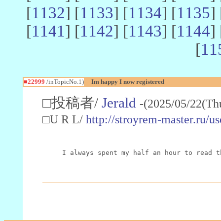
[
1132
] [
1133
] [
1134
] [
1135
] 
[
1141
] [
1142
] [
1143
] [
1144
] 
[
11
■22999
/inTopicNo.1)
Im happy I now registered
□投稿者/
Jerald
-(2025/05/22(Th
□U R L/
http://stroyrem-master.ru/u
I always spent my half an hour to read t