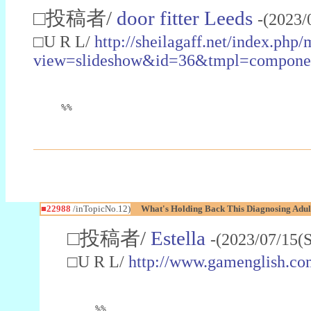
□投稿者/
door fitter Leeds
-(2023/
□U R L/
http://sheilagaff.net/index.php/
view=slideshow&id=36&tmpl=comp
%%
■22988
/inTopicNo.12)
What's Holding Back This Diagnosing Adul
□投稿者/
Estella
-(2023/07/15(
□U R L/
http://www.gamenglish.co
%%