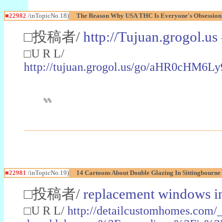
■22982
/inTopicNo.18)
The Reason Why USA THC Is Everyone's Obsession
□投稿者/
http://Tujuan.grogol.us
□U R L/
http://tujuan.grogol.us/go/aHR0
%%
■22981
/inTopicNo.19)
14 Cartoons About Double Glazing In Sittingbourne
□投稿者/
replacement windows in
□U R L/
http://detailcustomhomes.com/