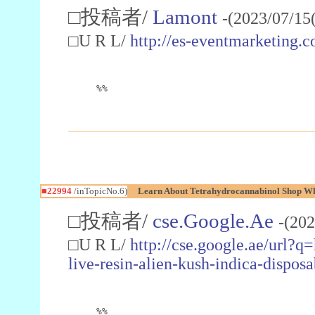
□投稿者/
Lamont
-(2023/07/15
□U R L/
http://es-eventmarketin
%%
■22994
/inTopicNo.6)
Learn About Tetrahydrocannabinol Shop W
□投稿者/
cse.Google.Ae
-(202
□U R L/
http://cse.google.ae/url?q
live-resin-alien-kush-indica-dispo
%%