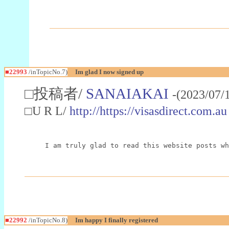
■22993
/inTopicNo.7)
Im glad I now signed up
□投稿者/
SANAIAKAI
-(2023/07/
□U R L/
http://https://visasdirect.com.au
I am truly glad to read this website posts wh
■22992
/inTopicNo.8)
Im happy I finally registered