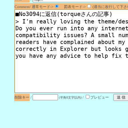
Comment/ 通常モード->
図表モード->
(適当に改行して下さい
削除キー
/
/
プレビュー
(半角8文字以内)