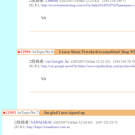
□投稿者/
Lamont
-(2023/07/15(Sat) 12:23:42) [193.218.190.*]
□U R L/
http://es-eventmarketing.com/url?q=https%3A%2F%2Fjamsspace.
%%
■22994
/inTopicNo.6)
Learn About Tetrahydrocannabinol Shop W
□投稿者/
cse.Google.Ae
-(2023/07/15(Sat) 12:22:51) [193.150.70.*]
□U R L/
http://cse.google.ae/url?q=https://www.topsthcshop.com/product/d
%%
■22993
/inTopicNo.7)
Im glad I now signed up
□投稿者/
SANAIAKAI
-(2023/07/15(Sat) 12:20:42) [107.152.33.*]
□U R L/
http://https://visasdirect.com.au