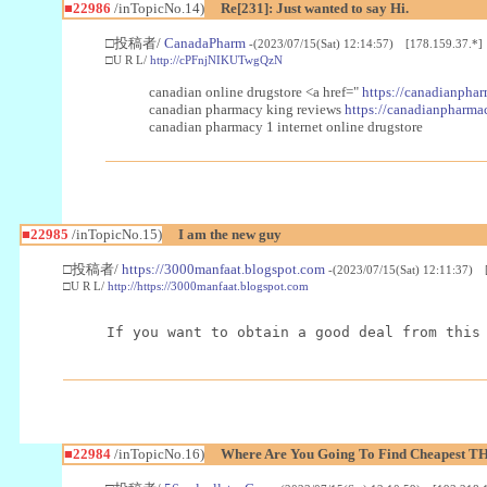
■22986
/inTopicNo.14)
Re[231]: Just wanted to say Hi.
□投稿者/
CanadaPharm
-(2023/07/15(Sat) 12:14:57) [178.159.37.*]
□U R L/
http://cPFnjNIKUTwgQzN
canadian online drugstore <a href="
https://canadianphar
canadian pharmacy king reviews
https://canadianpharmac
canadian pharmacy 1 internet online drugstore
■22985
/inTopicNo.15)
I am the new guy
□投稿者/
https://3000manfaat.blogspot.com
-(2023/07/15(Sat) 12:11:37) 
□U R L/
http://https://3000manfaat.blogspot.com
If you want to obtain a good deal from this
■22984
/inTopicNo.16)
Where Are You Going To Find Cheapest TH