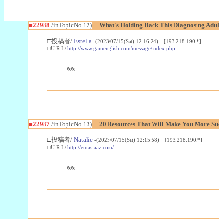
■22988
/inTopicNo.12)
What's Holding Back This Diagnosing Adul
□投稿者/
Estella
-(2023/07/15(Sat) 12:16:24) [193.218.190.*]
□U R L/
http://www.gamenglish.com/message/index.php
%%
■22987
/inTopicNo.13)
20 Resources That Will Make You More Succ
□投稿者/
Natalie
-(2023/07/15(Sat) 12:15:58) [193.218.190.*]
□U R L/
http://eurasiaaz.com/
%%