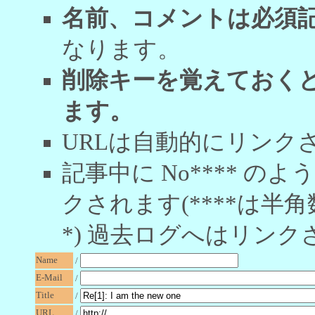
名前、コメントは必須
なります。
削除キーを覚えておく
ます。
URLは自動的にリンク
記事中に No**** 
クされます(****は半角
*) 過去ログへはリンク
Name
/
E-Mail
/
Title
/
URL
/