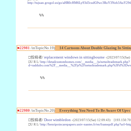
http://tujuan.grogol.us/go/aHR0cHM6Ly93d3cudG9wc3RoY3Nob3A
%%
■22981
/inTopicNo.19)
14 Cartoons About Double Glazing In Sitti
□投稿者/
replacement windows in sittingbourne
-(2023/07/15(Sat)
□U R L/
http://detailcustomhomes.com/__media__/js/netsoltrademark.php?
d=raddubs.com%2F__media__%2Fjs%2Fnetsoltrademark.php%3Fd%3Dwww
%%
■22980
/inTopicNo.20)
Everything You Need To Be Aware Of Upv
□投稿者/
Door wimbledon
-(2023/07/15(Sat) 12:09:43) [193.150.70
□U R L/
http://henripoincarepapers.univ-nantes.fr/en/framepdf.php?url=ht