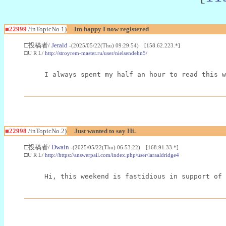
■22999
/inTopicNo.1)
Im happy I now registered
□投稿者/
Jerald
-(2025/05/22(Thu) 09:29:54) [158.62.223.*]
□U R L/
http://stroyrem-master.ru/user/nielsendehn5/
I always spent my half an hour to read this w
■22998
/inTopicNo.2)
Just wanted to say Hi.
□投稿者/
Dwain
-(2025/05/22(Thu) 06:53:22) [168.91.33.*]
□U R L/
http://https://answerpail.com/index.php/user/laraaldridge4
Hi, this weekend is fastidious in support of 