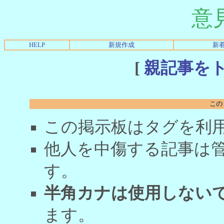
意
HELP
新規作成
新
[
親記事を
この
この掲示板はタグを利
他人を中傷する記事は
す。
半角カナは使用しない
ます。