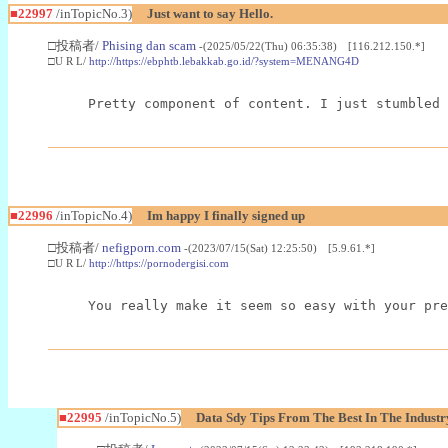
■22997
/inTopicNo.3)
Just want to say Hello.
□投稿者/
Phising dan scam
-(2025/05/22(Thu) 06:35:38) [116.212.150.*]
□U R L/
http://https://ebphtb.lebakkab.go.id/?system=MENANG4D
Pretty component of content. I just stumbled 
■22996
/inTopicNo.4)
Im happy I finally signed up
□投稿者/
nefigporn.com
-(2023/07/15(Sat) 12:25:50) [5.9.61.*]
□U R L/
http://https://pornodergisi.com
You really make it seem so easy with your pre
■22995
/inTopicNo.5)
Data Sdy Tips From The Best In The Industr