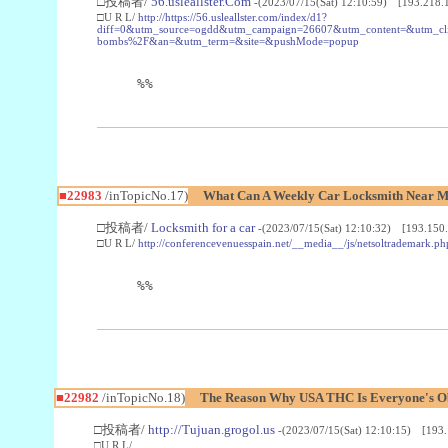
□投稿者/
56.usleallster.Com
-(2023/07/15(Sat) 12:10:59) [193.218.
□U R L/
http://https://56.usleallster.com/index/d1?
diff=0&utm_source=ogdd&utm_campaign=26607&utm_content=&utm_cl
bombs%2F&an=&utm_term=&site=&pushMode=popup
%%
■22983
/inTopicNo.17)
What Can A Weekly Car Locksmith Near Me
□投稿者/
Locksmith for a car
-(2023/07/15(Sat) 12:10:32) [193.150.
□U R L/
http://conferencevenuesspain.net/__media__/js/netsoltrademark
%%
■22982
/inTopicNo.18)
The Reason Why USA THC Is Everyone's Ob
□投稿者/
http://Tujuan.grogol.us
-(2023/07/15(Sat) 12:10:15) [193.
□U R L/