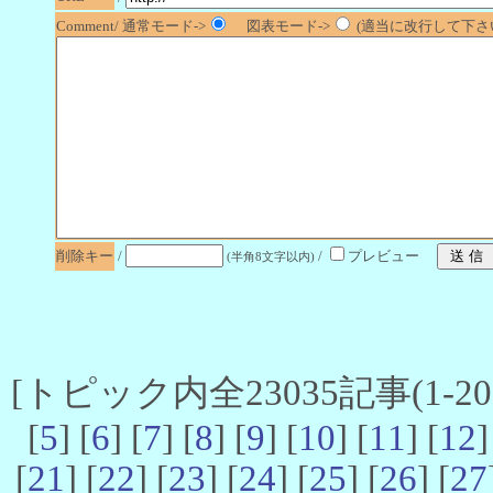
Comment/ 通常モード->
図表モード->
(適当に改行して下さい
削除キー
/
/
プレビュー
(半角8文字以内)
[トピック内全23035記事(1-20 
[
5
] [
6
] [
7
] [
8
] [
9
] [
10
] [
11
] [
12
]
[
21
] [
22
] [
23
] [
24
] [
25
] [
26
] [
27