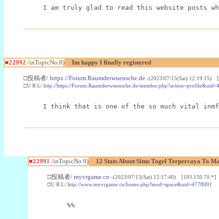
I am truly glad to read this website posts wh
■22992
/inTopicNo.8)
Im happy I finally registered
□投稿者/
https://Forum.Raumderwuensche.de
-(2023/07/15(Sat) 12:19:15) 
□U R L/
http://https://Forum.Raumderwuensche.de/member.php?action=profile&uid=
I think that is one of the so much vital inmf
■22991
/inTopicNo.9)
12 Stats About Situs Togel Terpercaya To M
□投稿者/
myvrgame.cn
-(2023/07/15(Sat) 12:17:40) [193.150.70.*]
□U R L/
http://www.myvrgame.cn/home.php?mod=space&uid=4778091
%%