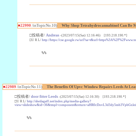
■22990
/inTopicNo.10)
Why Shop Tetrahydrocannabinol Can Be M
□投稿者/
Andreas
-(2023/07/15(Sat) 12:16:46) [193.218.190.*]
□U R L/
http://https://cse.google.rw/url?sa=t&url=https%3A%2F%2Fwww.
%%
■22989
/inTopicNo.11)
The Benefits Of Upvc Window Repairs Leeds At Leas
□投稿者/
door fitter Leeds
-(2023/07/15(Sat) 12:16:30) [193.218.190.*]
□U R L/
http://sheilagaff.net/index.php/media-gallery?
view=slideshow&id=36&tmpl=component&return=aHR0cDovL3d3dy5mb3Vpb
%%