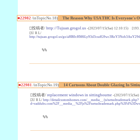
■22982
/inTopicNo.18)
The Reason Why USA THC Is Everyone's Ob
□投稿者/
http://Tujuan.grogol.us
-(2023/07/15(Sat) 12:10:15) [193.
□U R L/
http://tujuan.grogol.us/go/aHR0cHM6Ly93d3cudG9wc3RoY3Nob3A
%%
■22981
/inTopicNo.19)
14 Cartoons About Double Glazing In Sitti
□投稿者/
replacement windows in sittingbourne
-(2023/07/15(Sat)
□U R L/
http://detailcustomhomes.com/__media__/js/netsoltrademark.php?
d=raddubs.com%2F__media__%2Fjs%2Fnetsoltrademark.php%3Fd%3Dwww
%%