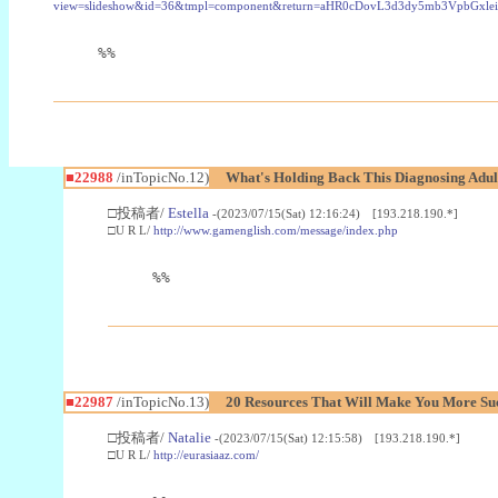
view=slideshow&id=36&tmpl=component&return=aHR0cDovL3d3dy5mb3Vpb
%%
■22988
/inTopicNo.12)
What's Holding Back This Diagnosing Adul
□投稿者/
Estella
-(2023/07/15(Sat) 12:16:24) [193.218.190.*]
□U R L/
http://www.gamenglish.com/message/index.php
%%
■22987
/inTopicNo.13)
20 Resources That Will Make You More Succ
□投稿者/
Natalie
-(2023/07/15(Sat) 12:15:58) [193.218.190.*]
□U R L/
http://eurasiaaz.com/