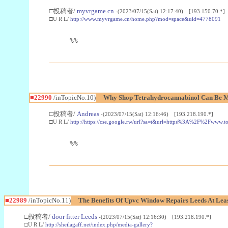
□投稿者/
myvrgame.cn
-(2023/07/15(Sat) 12:17:40) [193.150.70.*]
□U R L/
http://www.myvrgame.cn/home.php?mod=space&uid=4778091
%%
■22990
/inTopicNo.10)
Why Shop Tetrahydrocannabinol Can Be M
□投稿者/
Andreas
-(2023/07/15(Sat) 12:16:46) [193.218.190.*]
□U R L/
http://https://cse.google.rw/url?sa=t&url=https%3A%2F%2Fwww.
%%
■22989
/inTopicNo.11)
The Benefits Of Upvc Window Repairs Leeds At Leas
□投稿者/
door fitter Leeds
-(2023/07/15(Sat) 12:16:30) [193.218.190.*]
□U R L/
http://sheilagaff.net/index.php/media-gallery?