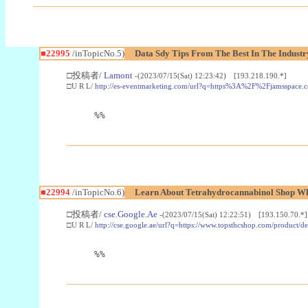
■22995
/inTopicNo.5)
Data Sdy Tips From The Best In The Industr
□投稿者/
Lamont
-(2023/07/15(Sat) 12:23:42) [193.218.190.*]
□U R L/
http://es-eventmarketing.com/url?q=https%3A%2F%2Fjamsspace.
%%
■22994
/inTopicNo.6)
Learn About Tetrahydrocannabinol Shop W
□投稿者/
cse.Google.Ae
-(2023/07/15(Sat) 12:22:51) [193.150.70.*]
□U R L/
http://cse.google.ae/url?q=https://www.topsthcshop.com/product/d
%%