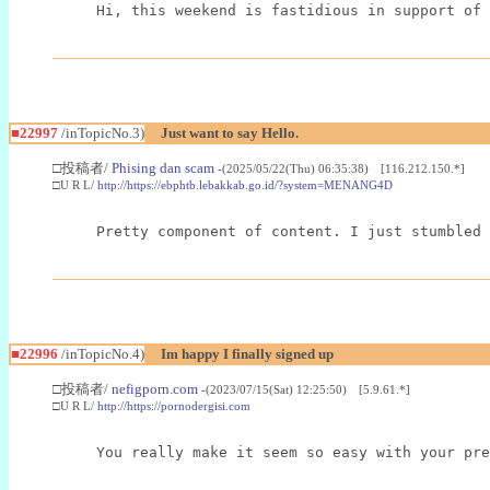
Hi, this weekend is fastidious in support of 
■22997
/inTopicNo.3)
Just want to say Hello.
□投稿者/
Phising dan scam
-(2025/05/22(Thu) 06:35:38) [116.212.150.*]
□U R L/
http://https://ebphtb.lebakkab.go.id/?system=MENANG4D
Pretty component of content. I just stumbled 
■22996
/inTopicNo.4)
Im happy I finally signed up
□投稿者/
nefigporn.com
-(2023/07/15(Sat) 12:25:50) [5.9.61.*]
□U R L/
http://https://pornodergisi.com
You really make it seem so easy with your pre