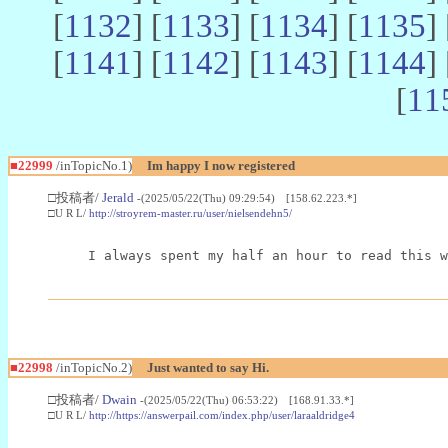
[
1132
] [
1133
] [
1134
] [
1135
] 
[
1141
] [
1142
] [
1143
] [
1144
] 
[
11
■22999
/inTopicNo.1)
Im happy I now registered
□投稿者/
Jerald
-(2025/05/22(Thu) 09:29:54) [158.62.223.*]
□U R L/
http://stroyrem-master.ru/user/nielsendehn5/
I always spent my half an hour to read this w
■22998
/inTopicNo.2)
Just wanted to say Hi.
□投稿者/
Dwain
-(2025/05/22(Thu) 06:53:22) [168.91.33.*]
□U R L/
http://https://answerpail.com/index.php/user/laraaldridge4