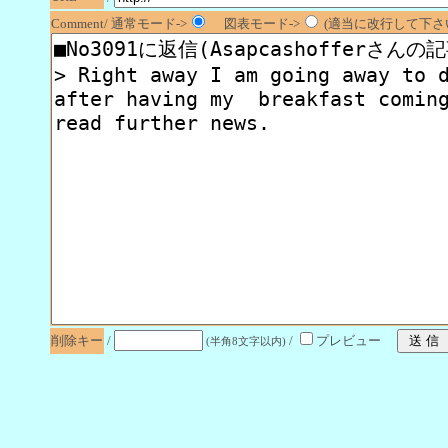
Comment/ 通常モード->
図表モード->
(適当に改行して下さい
削除キー
/
/
プレビュー
(半角8文字以内)