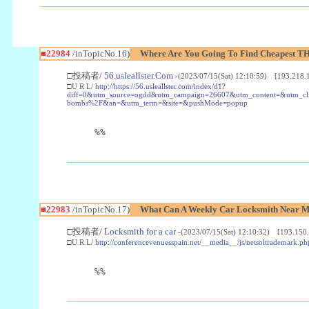
■22984
/inTopicNo.16)
Where Are You Going To Find Cheapest TH
□投稿者/
56.usleallster.Com
-(2023/07/15(Sat) 12:10:59) [193.218.
□U R L/
http://https://56.usleallster.com/index/d1?
diff=0&utm_source=ogdd&utm_campaign=26607&utm_content=&utm_cl
bombs%2F&an=&utm_term=&site=&pushMode=popup
%%
■22983
/inTopicNo.17)
What Can A Weekly Car Locksmith Near Me
□投稿者/
Locksmith for a car
-(2023/07/15(Sat) 12:10:32) [193.150.
□U R L/
http://conferencevenuesspain.net/__media__/js/netsoltrademark
%%