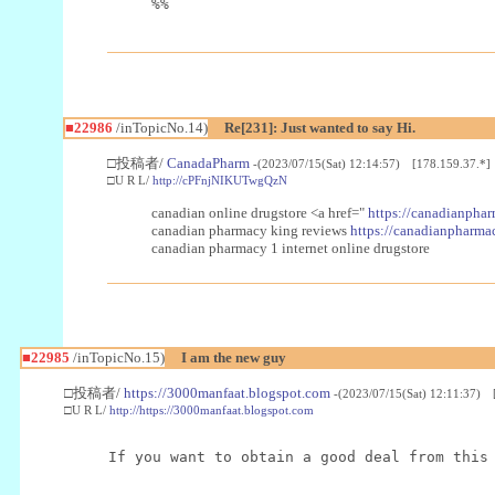
%%
■22986
/inTopicNo.14)
Re[231]: Just wanted to say Hi.
□投稿者/
CanadaPharm
-(2023/07/15(Sat) 12:14:57) [178.159.37.*]
□U R L/
http://cPFnjNIKUTwgQzN
canadian online drugstore <a href="
https://canadianphar
canadian pharmacy king reviews
https://canadianpharmac
canadian pharmacy 1 internet online drugstore
■22985
/inTopicNo.15)
I am the new guy
□投稿者/
https://3000manfaat.blogspot.com
-(2023/07/15(Sat) 12:11:37) 
□U R L/
http://https://3000manfaat.blogspot.com
If you want to obtain a good deal from this