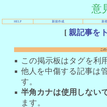
意
HELP
新規作成
新
[
親記事を
この
この掲示板はタグを利
他人を中傷する記事は
す。
半角カナは使用しない
ます。