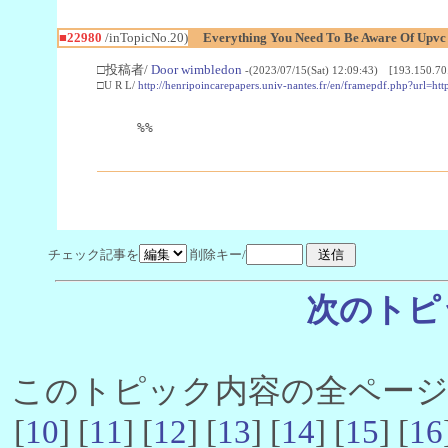
■22980
/inTopicNo.20)
Everything You Need To Be Aware Of Upv
□投稿者/
Door wimbledon
-(2023/07/15(Sat) 12:09:43) [193.150.70
□U R L/
http://henripoincarepapers.univ-nantes.fr/en/framepdf.php?url=ht
%%
チェック記事を
削除キー/
次のトピ
このトピック内容の全ページ数 
[
10
] [
11
] [
12
] [
13
] [
14
] [
15
] [
16