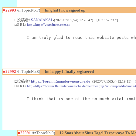
■22993
/inTopicNo.7)
Im glad I now signed up
□投稿者/
SANAIAKAI
-(2023/07/15(Sat) 12:20:42) [107.152.33.*]
□U R L/
http://https://visasdirect.com.au
I am truly glad to read this website posts wh
■22992
/inTopicNo.8)
Im happy I finally registered
□投稿者/
https://Forum.Raumderwuensche.de
-(2023/07/15(Sat) 12:19:15) 
□U R L/
http://https://Forum.Raumderwuensche.de/member.php?action=profile&uid=
I think that is one of the so much vital inmf
■22991
/inTopicNo.9)
12 Stats About Situs Togel Terpercaya To M