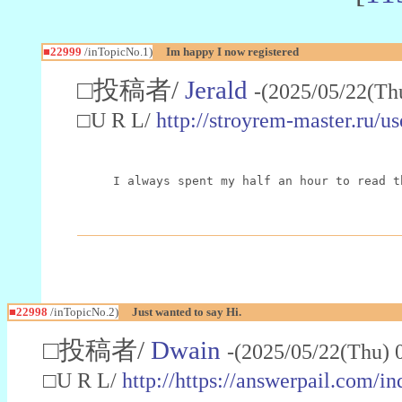
■22999
/inTopicNo.1)
Im happy I now registered
□投稿者/
Jerald
-(2025/05/22(Th
□U R L/
http://stroyrem-master.ru/u
I always spent my half an hour to read t
■22998
/inTopicNo.2)
Just wanted to say Hi.
□投稿者/
Dwain
-(2025/05/22(Thu) 
□U R L/
http://https://answerpail.com/i