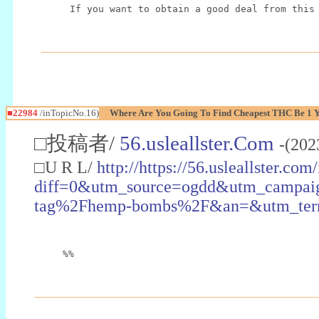
If you want to obtain a good deal from this
■22984
/inTopicNo.16)
Where Are You Going To Find Cheapest THC Be 1 
□投稿者/
56.usleallster.Com
-(202
□U R L/
http://https://56.usleallster.com
diff=0&utm_source=ogdd&utm_campai
tag%2Fhemp-bombs%2F&an=&utm_ter
%%