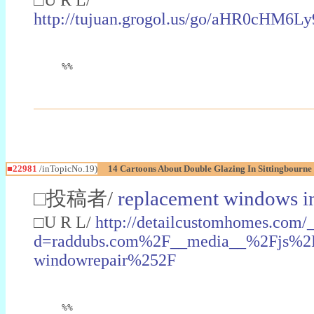
http://tujuan.grogol.us/go/aHR0
%%
■22981
/inTopicNo.19)
14 Cartoons About Double Glazing In Sittingbourne
□投稿者/
replacement windows in
□U R L/
http://detailcustomhomes.com/
d=raddubs.com%2F__media__%2Fjs%2Fn
windowrepair%252F
%%