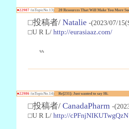
■22987
/inTopicNo.13)
20 Resources That Will Make You More Succ
□投稿者/
Natalie
-(2023/07/15(
□U R L/
http://eurasiaaz.com/
%%
■22986
/inTopicNo.14)
Re[231]: Just wanted to say Hi.
□投稿者/
CanadaPharm
-(202
□U R L/
http://cPFnjNIKUTwgQzN