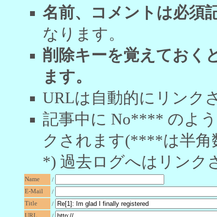
名前、コメントは必須
なります。
削除キーを覚えておく
ます。
URLは自動的にリンク
記事中に No**** 
クされます(****は半角
*) 過去ログへはリンク
Name
/
E-Mail
/
Title
/
URL
/