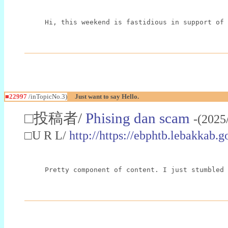
Hi, this weekend is fastidious in support of 
■22997
/inTopicNo.3)
Just want to say Hello.
□投稿者/
Phising dan scam
-(2025
□U R L/
http://https://ebphtb.lebakk
Pretty component of content. I just stumbled 