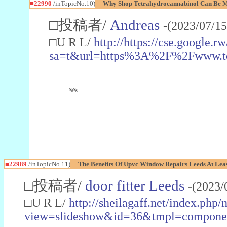
■22990
/inTopicNo.10)
Why Shop Tetrahydrocannabinol Can Be M
□投稿者/
Andreas
-(2023/07/15
□U R L/
http://https://cse.google.rw
sa=t&url=https%3A%2F%2Fwww.t
%%
■22989
/inTopicNo.11)
The Benefits Of Upvc Window Repairs Leeds At Leas
□投稿者/
door fitter Leeds
-(2023/
□U R L/
http://sheilagaff.net/index.php/
view=slideshow&id=36&tmpl=comp