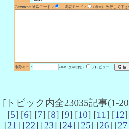
Comment/ 通常モード->
図表モード->
(適当に改行して下さい
削除キー
/
/
プレビュー
(半角8文字以内)
[トピック内全23035記事(1-20 
[
5
] [
6
] [
7
] [
8
] [
9
] [
10
] [
11
] [
12
]
[
21
] [
22
] [
23
] [
24
] [
25
] [
26
] [
27