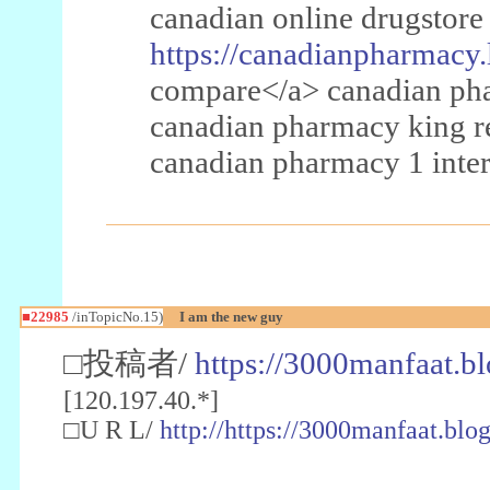
canadian online drugstore
https://canadianpharmacy.
compare</a> canadian pha
canadian pharmacy king 
canadian pharmacy 1 inter
■22985
/inTopicNo.15)
I am the new guy
□投稿者/
https://3000manfaat.b
[120.197.40.*]
□U R L/
http://https://3000manfaat.blo