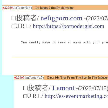
■22996
/inTopicNo.4)
Im happy I finally signed up
□投稿者/
nefigporn.com
-(2023/07
□U R L/
http://https://pornodergisi.com
You really make it seem so easy with your pre
■22995
/inTopicNo.5)
Data Sdy Tips From The Best In The Industr
□投稿者/
Lamont
-(2023/07/15
□U R L/
http://es-eventmarketin