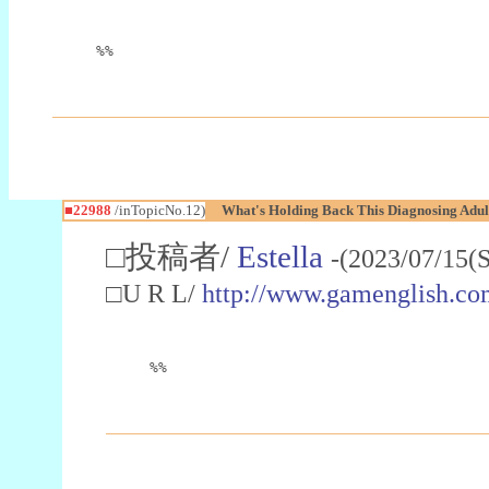
%%
■22988
/inTopicNo.12)
What's Holding Back This Diagnosing Adul
□投稿者/
Estella
-(2023/07/15(
□U R L/
http://www.gamenglish.co
%%