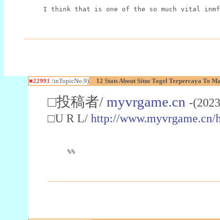
I think that is one of the so much vital inmf
■22991
/inTopicNo.9)
12 Stats About Situs Togel Terpercaya To M
□投稿者/
myvrgame.cn
-(2023
□U R L/
http://www.myvrgame.cn
%%