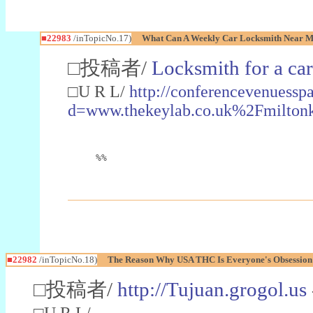
■22983
/inTopicNo.17)
What Can A Weekly Car Locksmith Near Me
□投稿者/
Locksmith for a car
□U R L/
http://conferencevenuessp
d=www.thekeylab.co.uk%2Fmiltonk
%%
■22982
/inTopicNo.18)
The Reason Why USA THC Is Everyone's Obsession
□投稿者/
http://Tujuan.grogol.us
□U R L/