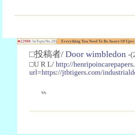
■22980
/inTopicNo.20)
Everything You Need To Be Aware Of Upv
□投稿者/
Door wimbledon
-(
□U R L/
http://henripoincarepapers
url=https://jtbtigers.com/industr
%%