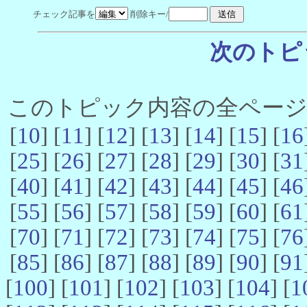
チェック記事を
削除キー/
次のトピ
このトピック内容の全ページ数 
[
10
] [
11
] [
12
] [
13
] [
14
] [
15
] [
16
[
25
] [
26
] [
27
] [
28
] [
29
] [
30
] [
31
[
40
] [
41
] [
42
] [
43
] [
44
] [
45
] [
46
[
55
] [
56
] [
57
] [
58
] [
59
] [
60
] [
61
[
70
] [
71
] [
72
] [
73
] [
74
] [
75
] [
76
[
85
] [
86
] [
87
] [
88
] [
89
] [
90
] [
91
[
100
] [
101
] [
102
] [
103
] [
104
] [
1