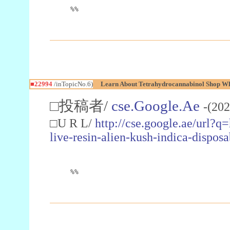
%%
■22994
/inTopicNo.6)
Learn About Tetrahydrocannabinol Shop W
□投稿者/
cse.Google.Ae
-(202
□U R L/
http://cse.google.ae/url?q
live-resin-alien-kush-indica-dispo
%%