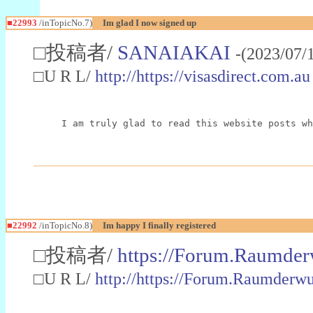
■22993
/inTopicNo.7)
Im glad I now signed up
□投稿者/
SANAIAKAI
-(2023/07/
□U R L/
http://https://visasdirect.com.au
I am truly glad to read this website posts wh
■22992
/inTopicNo.8)
Im happy I finally registered
□投稿者/
https://Forum.Raumder
□U R L/
http://https://Forum.Raumder