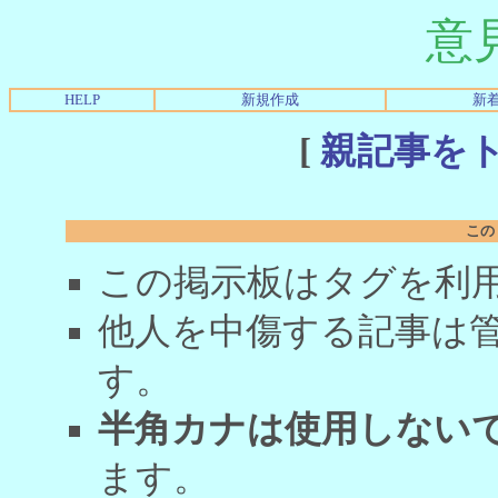
意
HELP
新規作成
新
[
親記事を
この
この掲示板はタグを利
他人を中傷する記事は
す。
半角カナは使用しない
ます。