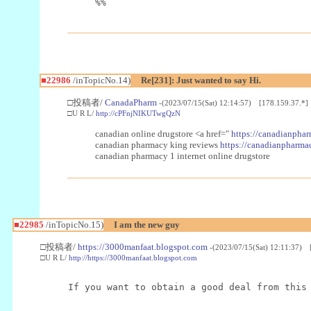
%%
■22986
/inTopicNo.14)
Re[231]: Just wanted to say Hi.
□投稿者/
CanadaPharm
-(2023/07/15(Sat) 12:14:57) [178.159.37.*]
□U R L/
http://cPFnjNIKUTwgQzN
canadian online drugstore <a href="
https://canadianphar
canadian pharmacy king reviews
https://canadianpharmac
canadian pharmacy 1 internet online drugstore
■22985
/inTopicNo.15)
I am the new guy
□投稿者/
https://3000manfaat.blogspot.com
-(2023/07/15(Sat) 12:11:37) 
□U R L/
http://https://3000manfaat.blogspot.com
If you want to obtain a good deal from this