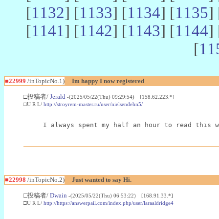
[
1132
] [
1133
] [
1134
] [
1135
] 
[
1141
] [
1142
] [
1143
] [
1144
] 
[
11
■22999
/inTopicNo.1)
Im happy I now registered
□投稿者/
Jerald
-(2025/05/22(Thu) 09:29:54) [158.62.223.*]
□U R L/
http://stroyrem-master.ru/user/nielsendehn5/
I always spent my half an hour to read this w
■22998
/inTopicNo.2)
Just wanted to say Hi.
□投稿者/
Dwain
-(2025/05/22(Thu) 06:53:22) [168.91.33.*]
□U R L/
http://https://answerpail.com/index.php/user/laraaldridge4