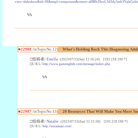
view=slideshow&id=36&tmpl=component&return=aHR0cDovL3d3dy5mb3Vpb
%%
■22988
/inTopicNo.12)
What's Holding Back This Diagnosing Adul
□投稿者/
Estella
-(2023/07/15(Sat) 12:16:24) [193.218.190.*]
□U R L/
http://www.gamenglish.com/message/index.php
%%
■22987
/inTopicNo.13)
20 Resources That Will Make You More Succ
□投稿者/
Natalie
-(2023/07/15(Sat) 12:15:58) [193.218.190.*]
□U R L/
http://eurasiaaz.com/