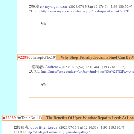
□投稿者/
myvrgame.cn
-(2023/07/15(Sat) 12:17:40) [193.150.70.*]
□U R L/
http://www.myvrgame.cn/home.php?mod=space&uid=4778091
%%
■22990
/inTopicNo.10)
Why Shop Tetrahydrocannabinol Can Be M
□投稿者/
Andreas
-(2023/07/15(Sat) 12:16:46) [193.218.190.*]
□U R L/
http://https://cse.google.rw/url?sa=t&url=https%3A%2F%2Fwww.
%%
■22989
/inTopicNo.11)
The Benefits Of Upvc Window Repairs Leeds At Leas
□投稿者/
door fitter Leeds
-(2023/07/15(Sat) 12:16:30) [193.218.190.*]
□U R L/
http://sheilagaff.net/index.php/media-gallery?