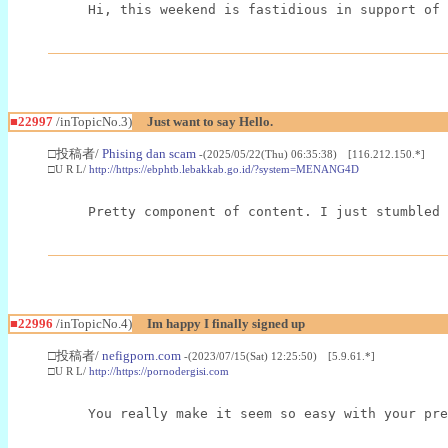
Hi, this weekend is fastidious in support of 
■22997
/inTopicNo.3)
Just want to say Hello.
□投稿者/
Phising dan scam
-(2025/05/22(Thu) 06:35:38) [116.212.150.*]
□U R L/
http://https://ebphtb.lebakkab.go.id/?system=MENANG4D
Pretty component of content. I just stumbled 
■22996
/inTopicNo.4)
Im happy I finally signed up
□投稿者/
nefigporn.com
-(2023/07/15(Sat) 12:25:50) [5.9.61.*]
□U R L/
http://https://pornodergisi.com
You really make it seem so easy with your pre