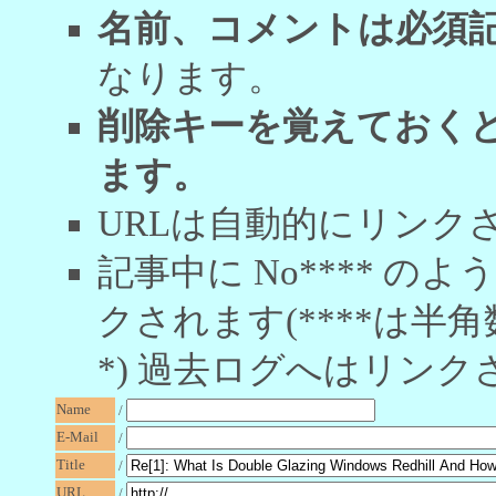
名前、コメントは必須
なります。
削除キーを覚えておく
ます。
URLは自動的にリンク
記事中に No**** 
クされます(****は半角
*) 過去ログへはリンク
Name
/
E-Mail
/
Title
/
URL
/