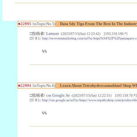
■22995
/inTopicNo.5)
Data Sdy Tips From The Best In The Industr
□投稿者/
Lamont
-(2023/07/15(Sat) 12:23:42) [193.218.190.*]
□U R L/
http://es-eventmarketing.com/url?q=https%3A%2F%2Fjamsspace.
%%
■22994
/inTopicNo.6)
Learn About Tetrahydrocannabinol Shop W
□投稿者/
cse.Google.Ae
-(2023/07/15(Sat) 12:22:51) [193.150.70.*]
□U R L/
http://cse.google.ae/url?q=https://www.topsthcshop.com/product/d
%%