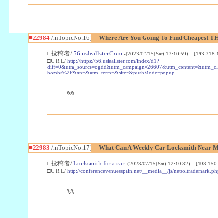
■22984
/inTopicNo.16)
Where Are You Going To Find Cheapest TH
□投稿者/
56.usleallster.Com
-(2023/07/15(Sat) 12:10:59) [193.218.
□U R L/
http://https://56.usleallster.com/index/d1?
diff=0&utm_source=ogdd&utm_campaign=26607&utm_content=&utm_cl
bombs%2F&an=&utm_term=&site=&pushMode=popup
%%
■22983
/inTopicNo.17)
What Can A Weekly Car Locksmith Near Me
□投稿者/
Locksmith for a car
-(2023/07/15(Sat) 12:10:32) [193.150.
□U R L/
http://conferencevenuesspain.net/__media__/js/netsoltrademark
%%