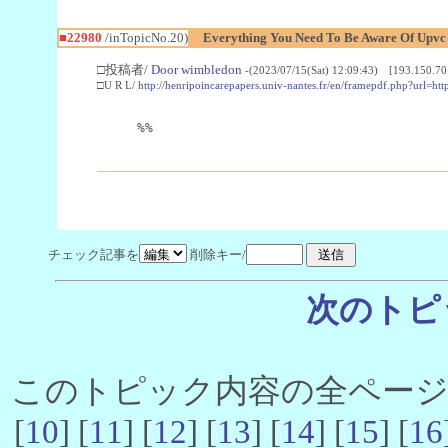
■22980
/inTopicNo.20)
Everything You Need To Be Aware Of Upv
□投稿者/
Door wimbledon
-(2023/07/15(Sat) 12:09:43) [193.150.70
□U R L/
http://henripoincarepapers.univ-nantes.fr/en/framepdf.php?url=ht
%%
チェック記事を
削除キー/
次のトピ
このトピック内容の全ページ数 
[
10
] [
11
] [
12
] [
13
] [
14
] [
15
] [
16