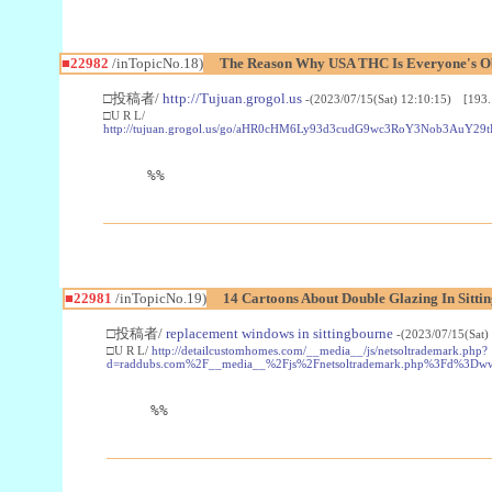
■22982
/inTopicNo.18)
The Reason Why USA THC Is Everyone's Ob
□投稿者/
http://Tujuan.grogol.us
-(2023/07/15(Sat) 12:10:15) [193.
□U R L/
http://tujuan.grogol.us/go/aHR0cHM6Ly93d3cudG9wc3RoY3Nob3A
%%
■22981
/inTopicNo.19)
14 Cartoons About Double Glazing In Sitti
□投稿者/
replacement windows in sittingbourne
-(2023/07/15(Sat)
□U R L/
http://detailcustomhomes.com/__media__/js/netsoltrademark.php?
d=raddubs.com%2F__media__%2Fjs%2Fnetsoltrademark.php%3Fd%3Dwww
%%