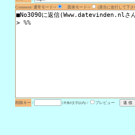
Comment/ 通常モード->
図表モード->
(適当に改行して下さい
削除キー
/
/
プレビュー
(半角8文字以内)