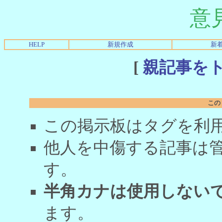
意
HELP
新規作成
新
[
親記事を
この
この掲示板はタグを利
他人を中傷する記事は
す。
半角カナは使用しない
ます。