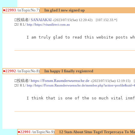
■22993
/inTopicNo.7)
Im glad I now signed up
□投稿者/
SANAIAKAI
-(2023/07/15(Sat) 12:20:42) [107.152.33.*]
□U R L/
http://https://visasdirect.com.au
I am truly glad to read this website posts wh
■22992
/inTopicNo.8)
Im happy I finally registered
□投稿者/
https://Forum.Raumderwuensche.de
-(2023/07/15(Sat) 12:19:15) 
□U R L/
http://https://Forum.Raumderwuensche.de/member.php?action=profile&uid=
I think that is one of the so much vital inmf
■22991
/inTopicNo.9)
12 Stats About Situs Togel Terpercaya To M