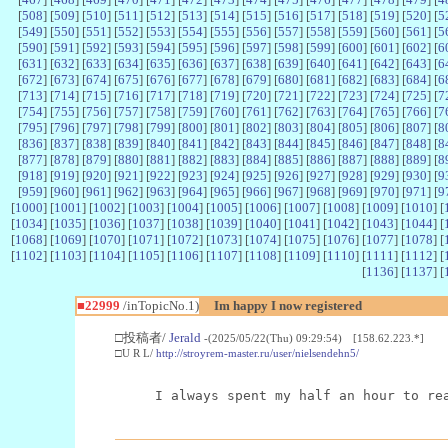
[
508
] [
509
] [
510
] [
511
] [
512
] [
513
] [
514
] [
515
] [
516
] [
517
] [
518
] [
519
] [
520
] [
5
[
549
] [
550
] [
551
] [
552
] [
553
] [
554
] [
555
] [
556
] [
557
] [
558
] [
559
] [
560
] [
561
] [
5
[
590
] [
591
] [
592
] [
593
] [
594
] [
595
] [
596
] [
597
] [
598
] [
599
] [
600
] [
601
] [
602
] [
6
[
631
] [
632
] [
633
] [
634
] [
635
] [
636
] [
637
] [
638
] [
639
] [
640
] [
641
] [
642
] [
643
] [
6
[
672
] [
673
] [
674
] [
675
] [
676
] [
677
] [
678
] [
679
] [
680
] [
681
] [
682
] [
683
] [
684
] [
6
[
713
] [
714
] [
715
] [
716
] [
717
] [
718
] [
719
] [
720
] [
721
] [
722
] [
723
] [
724
] [
725
] [
7
[
754
] [
755
] [
756
] [
757
] [
758
] [
759
] [
760
] [
761
] [
762
] [
763
] [
764
] [
765
] [
766
] [
7
[
795
] [
796
] [
797
] [
798
] [
799
] [
800
] [
801
] [
802
] [
803
] [
804
] [
805
] [
806
] [
807
] [
8
[
836
] [
837
] [
838
] [
839
] [
840
] [
841
] [
842
] [
843
] [
844
] [
845
] [
846
] [
847
] [
848
] [
8
[
877
] [
878
] [
879
] [
880
] [
881
] [
882
] [
883
] [
884
] [
885
] [
886
] [
887
] [
888
] [
889
] [
8
[
918
] [
919
] [
920
] [
921
] [
922
] [
923
] [
924
] [
925
] [
926
] [
927
] [
928
] [
929
] [
930
] [
9
[
959
] [
960
] [
961
] [
962
] [
963
] [
964
] [
965
] [
966
] [
967
] [
968
] [
969
] [
970
] [
971
] [
9
[
1000
] [
1001
] [
1002
] [
1003
] [
1004
] [
1005
] [
1006
] [
1007
] [
1008
] [
1009
] [
1010
] [
[
1034
] [
1035
] [
1036
] [
1037
] [
1038
] [
1039
] [
1040
] [
1041
] [
1042
] [
1043
] [
1044
] [
[
1068
] [
1069
] [
1070
] [
1071
] [
1072
] [
1073
] [
1074
] [
1075
] [
1076
] [
1077
] [
1078
] [
[
1102
] [
1103
] [
1104
] [
1105
] [
1106
] [
1107
] [
1108
] [
1109
] [
1110
] [
1111
] [
1112
] [
[
1136
] [
1137
] [
■22999
/inTopicNo.1)
Im happy I now registered
□投稿者/
Jerald
-(2025/05/22(Thu) 09:29:54) [158.62.223.*]
□U R L/
http://stroyrem-master.ru/user/nielsendehn5/
I always spent my half an hour to re