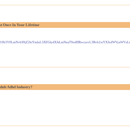
t Once In Your Lifetime
Gxlei10b3V0LmNvbS9jZ2ktYmluL3JlZGlydXJsLmNnaT9odHRwczovL3Rvb2xiYXJxdWVyaW
dult Adhd Industry?