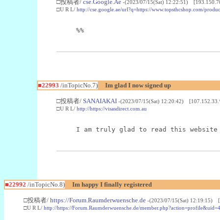
□投稿者/
cse.Google.Ae
-(2023/07/15(Sat) 12:22:51) [193.150.7
□U R L/
http://cse.google.ae/url?q=https://www.topsthcshop.com/produc
%%
■22993
/inTopicNo.7)
Im glad I now signed up
□投稿者/
SANAIAKAI
-(2023/07/15(Sat) 12:20:42) [107.152.33.
□U R L/
http://https://visasdirect.com.au
I am truly glad to read this website
■22992
/inTopicNo.8)
Im happy I finally registered
□投稿者/
https://Forum.Raumderwuensche.de
-(2023/07/15(Sat) 12:19:15) 
□U R L/
http://https://Forum.Raumderwuensche.de/member.php?action=profile&uid=