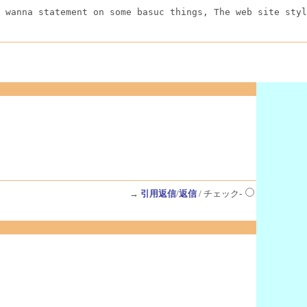
 wanna statement on some basuc things, The web site styl
→
引用返信
/
返信
/ チェック-