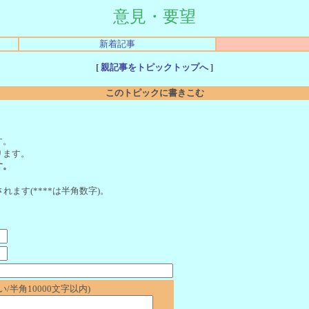
意見・要望
新着記事
[
親記事をトピックトップへ
]
このトピックに書きこむ
。
す。
ります。
す。
れます(****は半角数字)。
/半角10000文字以内)