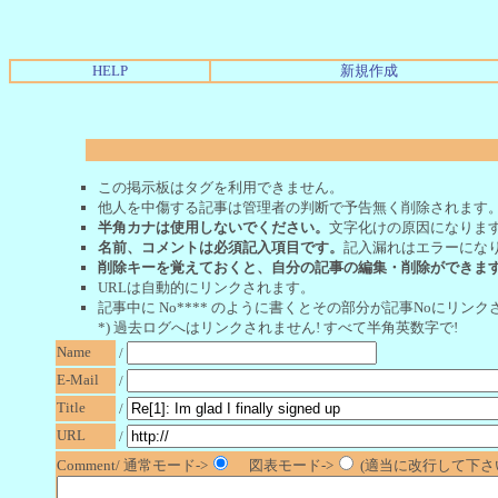
HELP
新規作成
この掲示板はタグを利用できません。
他人を中傷する記事は管理者の判断で予告無く削除されます
半角カナは使用しないでください。
文字化けの原因になりま
名前、コメントは必須記入項目です。
記入漏れはエラーにな
削除キーを覚えておくと、自分の記事の編集・削除ができま
URLは自動的にリンクされます。
記事中に No**** のように書くとその部分が記事Noにリンクさ
*) 過去ログへはリンクされません! すべて半角英数字で!
Name
/
E-Mail
/
Title
/
URL
/
Comment/ 通常モード->
図表モード->
(適当に改行して下さい