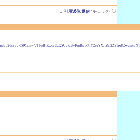
→
引用返信
/
返信
/ チェック-
VzLmdvb2dsZS5tdS91cmw/cT1odHRwcyUzQSUyRiUyRndheWJhY2suYXJjaGl2ZS1pdC5vcmc