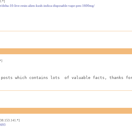
0.*]
t/delta-10-live-resin-alien-kush-indica-disposable-vape-pen-1600mg/
*]
 posts which contains lots  of valuable facts, thanks fo
[38.153.141.*]
4693