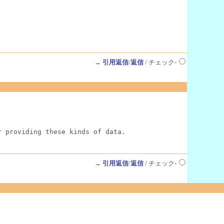
→
引用返信
/
返信
/ チェック-
r providing these kinds of data.
→
引用返信
/
返信
/ チェック-