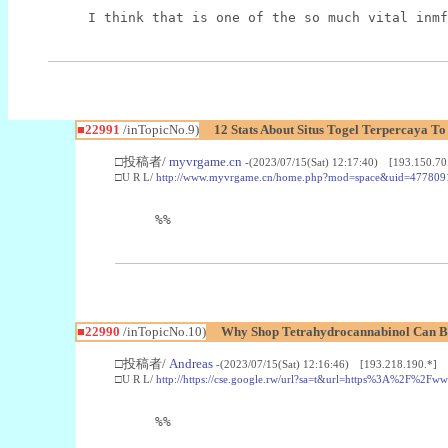
I think that is one of the so much vital inmf
■22991
/inTopicNo.9)
12 Stats About Situs Togel Terpercaya T
□投稿者/
myvrgame.cn
-(2023/07/15(Sat) 12:17:40) [193.150.70
□U R L/
http://www.myvrgame.cn/home.php?mod=space&uid=477809
%%
■22990
/inTopicNo.10)
Why Shop Tetrahydrocannabinol Can B
□投稿者/
Andreas
-(2023/07/15(Sat) 12:16:46) [193.218.190.*]
□U R L/
http://https://cse.google.rw/url?sa=t&url=https%3A%2F%2F
%%