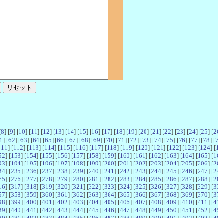
[
8
] [
9
] [
10
] [
11
] [
12
] [
13
] [
14
] [
15
] [
16
] [
17
] [
18
] [
19
] [
20
] [
21
] [
22
] [
23
] [
24
] [
25
] [
2
1
] [
62
] [
63
] [
64
] [
65
] [
66
] [
67
] [
68
] [
69
] [
70
] [
71
] [
72
] [
73
] [
74
] [
75
] [
76
] [
77
] [
78
] [
111
] [
112
] [
113
] [
114
] [
115
] [
116
] [
117
] [
118
] [
119
] [
120
] [
121
] [
122
] [
123
] [
124
] [
52
] [
153
] [
154
] [
155
] [
156
] [
157
] [
158
] [
159
] [
160
] [
161
] [
162
] [
163
] [
164
] [
165
] [
1
93
] [
194
] [
195
] [
196
] [
197
] [
198
] [
199
] [
200
] [
201
] [
202
] [
203
] [
204
] [
205
] [
206
] [
2
34
] [
235
] [
236
] [
237
] [
238
] [
239
] [
240
] [
241
] [
242
] [
243
] [
244
] [
245
] [
246
] [
247
] [
2
75
] [
276
] [
277
] [
278
] [
279
] [
280
] [
281
] [
282
] [
283
] [
284
] [
285
] [
286
] [
287
] [
288
] [
2
16
] [
317
] [
318
] [
319
] [
320
] [
321
] [
322
] [
323
] [
324
] [
325
] [
326
] [
327
] [
328
] [
329
] [
3
57
] [
358
] [
359
] [
360
] [
361
] [
362
] [
363
] [
364
] [
365
] [
366
] [
367
] [
368
] [
369
] [
370
] [
3
98
] [
399
] [
400
] [
401
] [
402
] [
403
] [
404
] [
405
] [
406
] [
407
] [
408
] [
409
] [
410
] [
411
] [
4
39
] [
440
] [
441
] [
442
] [
443
] [
444
] [
445
] [
446
] [
447
] [
448
] [
449
] [
450
] [
451
] [
452
] [
4
80
] [
481
] [
482
] [
483
] [
484
] [
485
] [
486
] [
487
] [
488
] [
489
] [
490
] [
491
] [
492
] [
493
] [
4