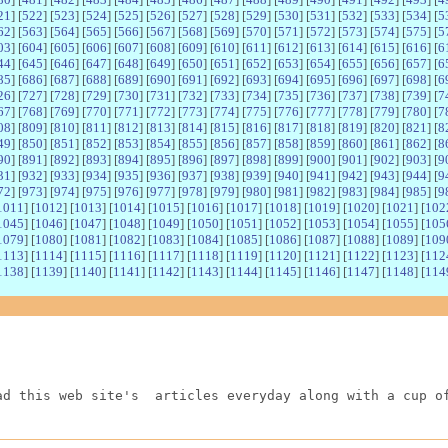
21
] [
522
] [
523
] [
524
] [
525
] [
526
] [
527
] [
528
] [
529
] [
530
] [
531
] [
532
] [
533
] [
534
] [
5
62
] [
563
] [
564
] [
565
] [
566
] [
567
] [
568
] [
569
] [
570
] [
571
] [
572
] [
573
] [
574
] [
575
] [
5
03
] [
604
] [
605
] [
606
] [
607
] [
608
] [
609
] [
610
] [
611
] [
612
] [
613
] [
614
] [
615
] [
616
] [
6
44
] [
645
] [
646
] [
647
] [
648
] [
649
] [
650
] [
651
] [
652
] [
653
] [
654
] [
655
] [
656
] [
657
] [
6
85
] [
686
] [
687
] [
688
] [
689
] [
690
] [
691
] [
692
] [
693
] [
694
] [
695
] [
696
] [
697
] [
698
] [
6
26
] [
727
] [
728
] [
729
] [
730
] [
731
] [
732
] [
733
] [
734
] [
735
] [
736
] [
737
] [
738
] [
739
] [
7
67
] [
768
] [
769
] [
770
] [
771
] [
772
] [
773
] [
774
] [
775
] [
776
] [
777
] [
778
] [
779
] [
780
] [
7
08
] [
809
] [
810
] [
811
] [
812
] [
813
] [
814
] [
815
] [
816
] [
817
] [
818
] [
819
] [
820
] [
821
] [
8
49
] [
850
] [
851
] [
852
] [
853
] [
854
] [
855
] [
856
] [
857
] [
858
] [
859
] [
860
] [
861
] [
862
] [
8
90
] [
891
] [
892
] [
893
] [
894
] [
895
] [
896
] [
897
] [
898
] [
899
] [
900
] [
901
] [
902
] [
903
] [
9
31
] [
932
] [
933
] [
934
] [
935
] [
936
] [
937
] [
938
] [
939
] [
940
] [
941
] [
942
] [
943
] [
944
] [
9
72
] [
973
] [
974
] [
975
] [
976
] [
977
] [
978
] [
979
] [
980
] [
981
] [
982
] [
983
] [
984
] [
985
] [
9
1011
] [
1012
] [
1013
] [
1014
] [
1015
] [
1016
] [
1017
] [
1018
] [
1019
] [
1020
] [
1021
] [
102
1045
] [
1046
] [
1047
] [
1048
] [
1049
] [
1050
] [
1051
] [
1052
] [
1053
] [
1054
] [
1055
] [
105
1079
] [
1080
] [
1081
] [
1082
] [
1083
] [
1084
] [
1085
] [
1086
] [
1087
] [
1088
] [
1089
] [
109
1113
] [
1114
] [
1115
] [
1116
] [
1117
] [
1118
] [
1119
] [
1120
] [
1121
] [
1122
] [
1123
] [
112
1138
] [
1139
] [
1140
] [
1141
] [
1142
] [
1143
] [
1144
] [
1145
] [
1146
] [
1147
] [
1148
] [
114
ad this web site's  articles everyday along with a cup o