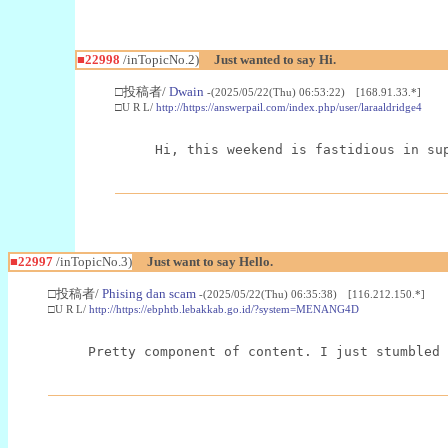
■22998
/inTopicNo.2)
Just wanted to say Hi.
□投稿者/
Dwain
-(2025/05/22(Thu) 06:53:22) [168.91.33.*]
□U R L/
http://https://answerpail.com/index.php/user/laraaldridge4
Hi, this weekend is fastidious in su
■22997
/inTopicNo.3)
Just want to say Hello.
□投稿者/
Phising dan scam
-(2025/05/22(Thu) 06:35:38) [116.212.150.*]
□U R L/
http://https://ebphtb.lebakkab.go.id/?system=MENANG4D
Pretty component of content. I just stumbled 