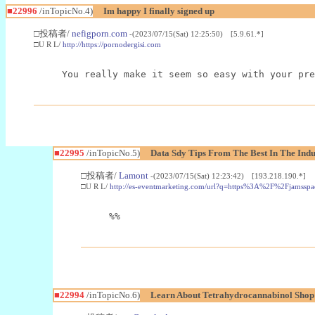
■22996
/inTopicNo.4)
Im happy I finally signed up
□投稿者/
nefigporn.com
-(2023/07/15(Sat) 12:25:50) [5.9.61.*]
□U R L/
http://https://pornodergisi.com
You really make it seem so easy with your pre
■22995
/inTopicNo.5)
Data Sdy Tips From The Best In The Indu
□投稿者/
Lamont
-(2023/07/15(Sat) 12:23:42) [193.218.190.*]
□U R L/
http://es-eventmarketing.com/url?q=https%3A%2F%2Fjamssp
%%
■22994
/inTopicNo.6)
Learn About Tetrahydrocannabinol Sho