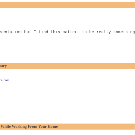
sentation but I find this matter  to be really something
stry
ace.com
p While Working From Your Home