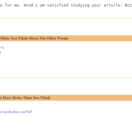
o for me. Annd i am satisfied studying your article. But
o Make You Think About The Other People
.*]
1
e More Risky Than You Think
www.topsthcshop.com%2F