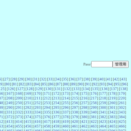
Pass/
6
] [
27
] [
28
] [
29
] [
30
] [
31
] [
32
] [
33
] [
34
] [
35
] [
36
] [
37
] [
38
] [
39
] [
40
] [
41
] [
42
] [
43
]
79
] [
80
] [
81
] [
82
] [
83
] [
84
] [
85
] [
86
] [
87
] [
88
] [
89
] [
90
] [
91
] [
92
] [
93
] [
94
] [
95
] [
96
]
125
] [
126
] [
127
] [
128
] [
129
] [
130
] [
131
] [
132
] [
133
] [
134
] [
135
] [
136
] [
137
] [
138
]
66
] [
167
] [
168
] [
169
] [
170
] [
171
] [
172
] [
173
] [
174
] [
175
] [
176
] [
177
] [
178
] [
179
]
07
] [
208
] [
209
] [
210
] [
211
] [
212
] [
213
] [
214
] [
215
] [
216
] [
217
] [
218
] [
219
] [
220
]
48
] [
249
] [
250
] [
251
] [
252
] [
253
] [
254
] [
255
] [
256
] [
257
] [
258
] [
259
] [
260
] [
261
]
89
] [
290
] [
291
] [
292
] [
293
] [
294
] [
295
] [
296
] [
297
] [
298
] [
299
] [
300
] [
301
] [
302
]
30
] [
331
] [
332
] [
333
] [
334
] [
335
] [
336
] [
337
] [
338
] [
339
] [
340
] [
341
] [
342
] [
343
]
71
] [
372
] [
373
] [
374
] [
375
] [
376
] [
377
] [
378
] [
379
] [
380
] [
381
] [
382
] [
383
] [
384
]
12
] [
413
] [
414
] [
415
] [
416
] [
417
] [
418
] [
419
] [
420
] [
421
] [
422
] [
423
] [
424
] [
425
]
53
] [
454
] [
455
] [
456
] [
457
] [
458
] [
459
] [
460
] [
461
] [
462
] [
463
] [
464
] [
465
] [
466
]
94
] [
495
] [
496
] [
497
] [
498
] [
499
] [
500
] [
501
] [
502
] [
503
] [
504
] [
505
] [
506
] [
507
]