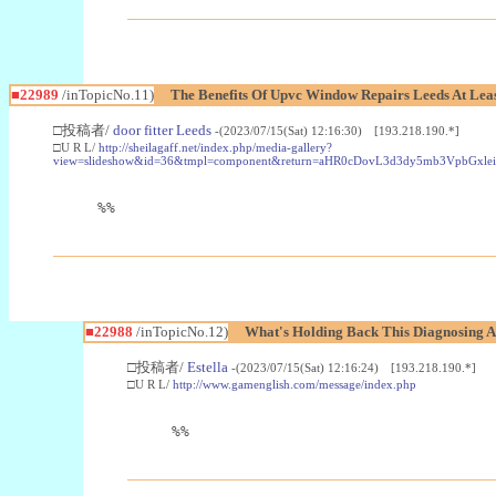
■22989
/inTopicNo.11)
The Benefits Of Upvc Window Repairs Leeds At Leas
□投稿者/
door fitter Leeds
-(2023/07/15(Sat) 12:16:30) [193.218.190.*]
□U R L/
http://sheilagaff.net/index.php/media-gallery?
view=slideshow&id=36&tmpl=component&return=aHR0cDovL3d3dy5mb3Vpb
%%
■22988
/inTopicNo.12)
What's Holding Back This Diagnosing A
□投稿者/
Estella
-(2023/07/15(Sat) 12:16:24) [193.218.190.*]
□U R L/
http://www.gamenglish.com/message/index.php
%%