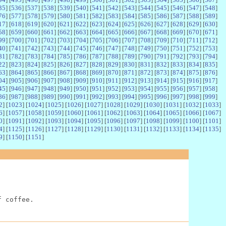
35
] [
536
] [
537
] [
538
] [
539
] [
540
] [
541
] [
542
] [
543
] [
544
] [
545
] [
546
] [
547
] [
548
]
76
] [
577
] [
578
] [
579
] [
580
] [
581
] [
582
] [
583
] [
584
] [
585
] [
586
] [
587
] [
588
] [
589
]
17
] [
618
] [
619
] [
620
] [
621
] [
622
] [
623
] [
624
] [
625
] [
626
] [
627
] [
628
] [
629
] [
630
]
58
] [
659
] [
660
] [
661
] [
662
] [
663
] [
664
] [
665
] [
666
] [
667
] [
668
] [
669
] [
670
] [
671
]
99
] [
700
] [
701
] [
702
] [
703
] [
704
] [
705
] [
706
] [
707
] [
708
] [
709
] [
710
] [
711
] [
712
]
40
] [
741
] [
742
] [
743
] [
744
] [
745
] [
746
] [
747
] [
748
] [
749
] [
750
] [
751
] [
752
] [
753
]
81
] [
782
] [
783
] [
784
] [
785
] [
786
] [
787
] [
788
] [
789
] [
790
] [
791
] [
792
] [
793
] [
794
]
22
] [
823
] [
824
] [
825
] [
826
] [
827
] [
828
] [
829
] [
830
] [
831
] [
832
] [
833
] [
834
] [
835
]
63
] [
864
] [
865
] [
866
] [
867
] [
868
] [
869
] [
870
] [
871
] [
872
] [
873
] [
874
] [
875
] [
876
]
04
] [
905
] [
906
] [
907
] [
908
] [
909
] [
910
] [
911
] [
912
] [
913
] [
914
] [
915
] [
916
] [
917
]
45
] [
946
] [
947
] [
948
] [
949
] [
950
] [
951
] [
952
] [
953
] [
954
] [
955
] [
956
] [
957
] [
958
]
86
] [
987
] [
988
] [
989
] [
990
] [
991
] [
992
] [
993
] [
994
] [
995
] [
996
] [
997
] [
998
] [
999
]
2
] [
1023
] [
1024
] [
1025
] [
1026
] [
1027
] [
1028
] [
1029
] [
1030
] [
1031
] [
1032
] [
1033
]
6
] [
1057
] [
1058
] [
1059
] [
1060
] [
1061
] [
1062
] [
1063
] [
1064
] [
1065
] [
1066
] [
1067
]
0
] [
1091
] [
1092
] [
1093
] [
1094
] [
1095
] [
1096
] [
1097
] [
1098
] [
1099
] [
1100
] [
1101
]
4
] [
1125
] [
1126
] [
1127
] [
1128
] [
1129
] [
1130
] [
1131
] [
1132
] [
1133
] [
1134
] [
1135
]
9
] [
1150
] [
1151
]
f coffee.