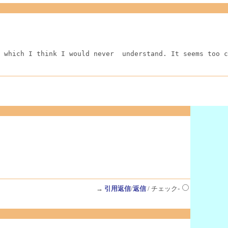
 which I think I would never  understand. It seems too c
→
引用返信
/
返信
/ チェック-