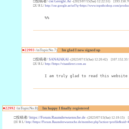
□投稿者/
cse.Google.Ae
-(2023/07/15(Sat) 12:22:51) [193.150.7
□U R L/
http://cse.google.ae/url?q=https://www.topsthcshop.com/produc
%%
■22993
/inTopicNo.7)
Im glad I now signed up
□投稿者/
SANAIAKAI
-(2023/07/15(Sat) 12:20:42) [107.152.33.
□U R L/
http://https://visasdirect.com.au
I am truly glad to read this website
■22992
/inTopicNo.8)
Im happy I finally registered
□投稿者/
https://Forum.Raumderwuensche.de
-(2023/07/15(Sat) 12:19:15) 
□U R L/
http://https://Forum.Raumderwuensche.de/member.php?action=profile&uid=