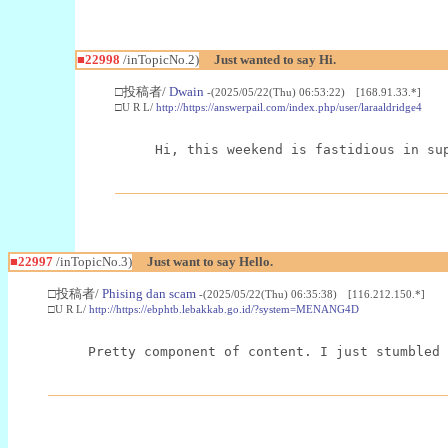
■22998
/inTopicNo.2)
Just wanted to say Hi.
□投稿者/
Dwain
-(2025/05/22(Thu) 06:53:22) [168.91.33.*]
□U R L/
http://https://answerpail.com/index.php/user/laraaldridge4
Hi, this weekend is fastidious in su
■22997
/inTopicNo.3)
Just want to say Hello.
□投稿者/
Phising dan scam
-(2025/05/22(Thu) 06:35:38) [116.212.150.*]
□U R L/
http://https://ebphtb.lebakkab.go.id/?system=MENANG4D
Pretty component of content. I just stumbled 