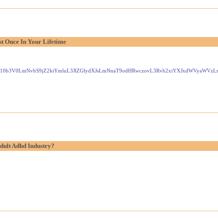
t Once In Your Lifetime
Gxlei10b3V0LmNvbS9jZ2ktYmluL3JlZGlydXJsLmNnaT9odHRwczovL3Rvb2xiYXJxdWVyaW
dult Adhd Industry?