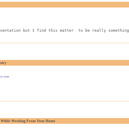
sentation but I find this matter  to be really something
stry
ace.com
p While Working From Your Home