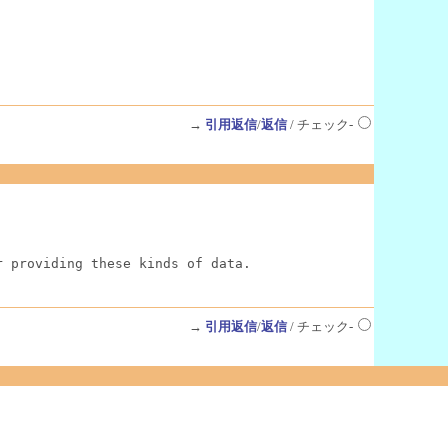
→
引用返信
/
返信
/ チェック-
r providing these kinds of data.
→
引用返信
/
返信
/ チェック-