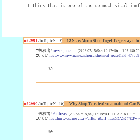
I think that is one of the so much vital inmf
■22991
/inTopicNo.9)
12 Stats About Situs Togel Terpercaya T
□投稿者/
myvrgame.cn
-(2023/07/15(Sat) 12:17:40) [193.150.70
□U R L/
http://www.myvrgame.cn/home.php?mod=space&uid=477809
%%
■22990
/inTopicNo.10)
Why Shop Tetrahydrocannabinol Can B
□投稿者/
Andreas
-(2023/07/15(Sat) 12:16:46) [193.218.190.*]
□U R L/
http://https://cse.google.rw/url?sa=t&url=https%3A%2F%2F
%%