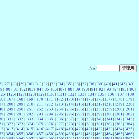
Pass/
6
] [
27
] [
28
] [
29
] [
30
] [
31
] [
32
] [
33
] [
34
] [
35
] [
36
] [
37
] [
38
] [
39
] [
40
] [
41
] [
42
] [
43
]
79
] [
80
] [
81
] [
82
] [
83
] [
84
] [
85
] [
86
] [
87
] [
88
] [
89
] [
90
] [
91
] [
92
] [
93
] [
94
] [
95
] [
96
]
125
] [
126
] [
127
] [
128
] [
129
] [
130
] [
131
] [
132
] [
133
] [
134
] [
135
] [
136
] [
137
] [
138
]
66
] [
167
] [
168
] [
169
] [
170
] [
171
] [
172
] [
173
] [
174
] [
175
] [
176
] [
177
] [
178
] [
179
]
07
] [
208
] [
209
] [
210
] [
211
] [
212
] [
213
] [
214
] [
215
] [
216
] [
217
] [
218
] [
219
] [
220
]
48
] [
249
] [
250
] [
251
] [
252
] [
253
] [
254
] [
255
] [
256
] [
257
] [
258
] [
259
] [
260
] [
261
]
89
] [
290
] [
291
] [
292
] [
293
] [
294
] [
295
] [
296
] [
297
] [
298
] [
299
] [
300
] [
301
] [
302
]
30
] [
331
] [
332
] [
333
] [
334
] [
335
] [
336
] [
337
] [
338
] [
339
] [
340
] [
341
] [
342
] [
343
]
71
] [
372
] [
373
] [
374
] [
375
] [
376
] [
377
] [
378
] [
379
] [
380
] [
381
] [
382
] [
383
] [
384
]
12
] [
413
] [
414
] [
415
] [
416
] [
417
] [
418
] [
419
] [
420
] [
421
] [
422
] [
423
] [
424
] [
425
]
53
] [
454
] [
455
] [
456
] [
457
] [
458
] [
459
] [
460
] [
461
] [
462
] [
463
] [
464
] [
465
] [
466
]
94
] [
495
] [
496
] [
497
] [
498
] [
499
] [
500
] [
501
] [
502
] [
503
] [
504
] [
505
] [
506
] [
507
]