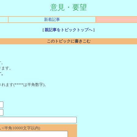
意見・要望
新着記事
[
親記事をトピックトップへ
]
このトピックに書きこむ
。
す。
ります。
す。
れます(****は半角数字)。
/半角10000文字以内)