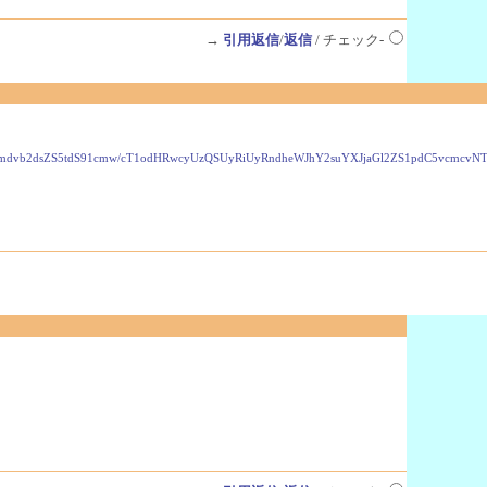
→
引用返信
/
返信
/ チェック-
VzLmdvb2dsZS5tdS91cmw/cT1odHRwcyUzQSUyRiUyRndheWJhY2suYXJjaGl2ZS1pdC5vcmc