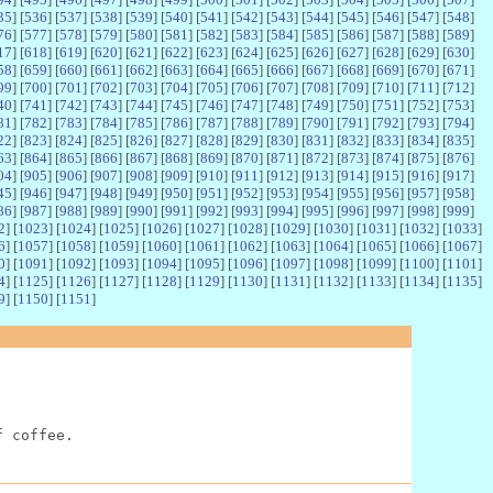
35
] [
536
] [
537
] [
538
] [
539
] [
540
] [
541
] [
542
] [
543
] [
544
] [
545
] [
546
] [
547
] [
548
]
76
] [
577
] [
578
] [
579
] [
580
] [
581
] [
582
] [
583
] [
584
] [
585
] [
586
] [
587
] [
588
] [
589
]
17
] [
618
] [
619
] [
620
] [
621
] [
622
] [
623
] [
624
] [
625
] [
626
] [
627
] [
628
] [
629
] [
630
]
58
] [
659
] [
660
] [
661
] [
662
] [
663
] [
664
] [
665
] [
666
] [
667
] [
668
] [
669
] [
670
] [
671
]
99
] [
700
] [
701
] [
702
] [
703
] [
704
] [
705
] [
706
] [
707
] [
708
] [
709
] [
710
] [
711
] [
712
]
40
] [
741
] [
742
] [
743
] [
744
] [
745
] [
746
] [
747
] [
748
] [
749
] [
750
] [
751
] [
752
] [
753
]
81
] [
782
] [
783
] [
784
] [
785
] [
786
] [
787
] [
788
] [
789
] [
790
] [
791
] [
792
] [
793
] [
794
]
22
] [
823
] [
824
] [
825
] [
826
] [
827
] [
828
] [
829
] [
830
] [
831
] [
832
] [
833
] [
834
] [
835
]
63
] [
864
] [
865
] [
866
] [
867
] [
868
] [
869
] [
870
] [
871
] [
872
] [
873
] [
874
] [
875
] [
876
]
04
] [
905
] [
906
] [
907
] [
908
] [
909
] [
910
] [
911
] [
912
] [
913
] [
914
] [
915
] [
916
] [
917
]
45
] [
946
] [
947
] [
948
] [
949
] [
950
] [
951
] [
952
] [
953
] [
954
] [
955
] [
956
] [
957
] [
958
]
86
] [
987
] [
988
] [
989
] [
990
] [
991
] [
992
] [
993
] [
994
] [
995
] [
996
] [
997
] [
998
] [
999
]
2
] [
1023
] [
1024
] [
1025
] [
1026
] [
1027
] [
1028
] [
1029
] [
1030
] [
1031
] [
1032
] [
1033
]
6
] [
1057
] [
1058
] [
1059
] [
1060
] [
1061
] [
1062
] [
1063
] [
1064
] [
1065
] [
1066
] [
1067
]
0
] [
1091
] [
1092
] [
1093
] [
1094
] [
1095
] [
1096
] [
1097
] [
1098
] [
1099
] [
1100
] [
1101
]
4
] [
1125
] [
1126
] [
1127
] [
1128
] [
1129
] [
1130
] [
1131
] [
1132
] [
1133
] [
1134
] [
1135
]
9
] [
1150
] [
1151
]
f coffee.