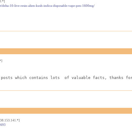
0.*]
t/delta-10-live-resin-alien-kush-indica-disposable-vape-pen-1600mg/
*]
 posts which contains lots  of valuable facts, thanks fo
[38.153.141.*]
4693