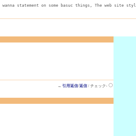
 wanna statement on some basuc things, The web site styl
→
引用返信
/
返信
/ チェック-