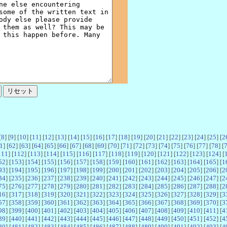
[
8
] [
9
] [
10
] [
11
] [
12
] [
13
] [
14
] [
15
] [
16
] [
17
] [
18
] [
19
] [
20
] [
21
] [
22
] [
23
] [
24
] [
25
] [
2
1
] [
62
] [
63
] [
64
] [
65
] [
66
] [
67
] [
68
] [
69
] [
70
] [
71
] [
72
] [
73
] [
74
] [
75
] [
76
] [
77
] [
78
] [
111
] [
112
] [
113
] [
114
] [
115
] [
116
] [
117
] [
118
] [
119
] [
120
] [
121
] [
122
] [
123
] [
124
] [
52
] [
153
] [
154
] [
155
] [
156
] [
157
] [
158
] [
159
] [
160
] [
161
] [
162
] [
163
] [
164
] [
165
] [
1
93
] [
194
] [
195
] [
196
] [
197
] [
198
] [
199
] [
200
] [
201
] [
202
] [
203
] [
204
] [
205
] [
206
] [
2
34
] [
235
] [
236
] [
237
] [
238
] [
239
] [
240
] [
241
] [
242
] [
243
] [
244
] [
245
] [
246
] [
247
] [
2
75
] [
276
] [
277
] [
278
] [
279
] [
280
] [
281
] [
282
] [
283
] [
284
] [
285
] [
286
] [
287
] [
288
] [
2
16
] [
317
] [
318
] [
319
] [
320
] [
321
] [
322
] [
323
] [
324
] [
325
] [
326
] [
327
] [
328
] [
329
] [
3
57
] [
358
] [
359
] [
360
] [
361
] [
362
] [
363
] [
364
] [
365
] [
366
] [
367
] [
368
] [
369
] [
370
] [
3
98
] [
399
] [
400
] [
401
] [
402
] [
403
] [
404
] [
405
] [
406
] [
407
] [
408
] [
409
] [
410
] [
411
] [
4
39
] [
440
] [
441
] [
442
] [
443
] [
444
] [
445
] [
446
] [
447
] [
448
] [
449
] [
450
] [
451
] [
452
] [
4
80
] [
481
] [
482
] [
483
] [
484
] [
485
] [
486
] [
487
] [
488
] [
489
] [
490
] [
491
] [
492
] [
493
] [
4