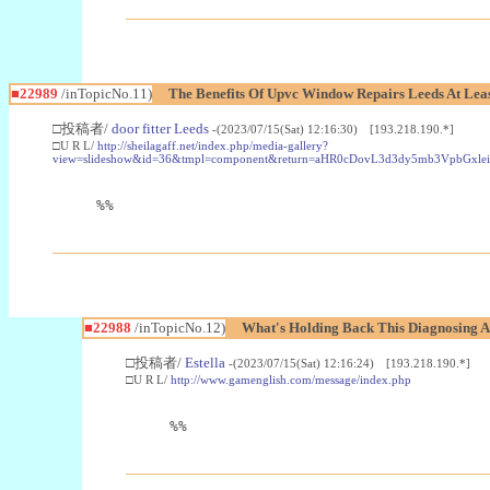
■22989
/inTopicNo.11)
The Benefits Of Upvc Window Repairs Leeds At Leas
□投稿者/
door fitter Leeds
-(2023/07/15(Sat) 12:16:30) [193.218.190.*]
□U R L/
http://sheilagaff.net/index.php/media-gallery?
view=slideshow&id=36&tmpl=component&return=aHR0cDovL3d3dy5mb3Vpb
%%
■22988
/inTopicNo.12)
What's Holding Back This Diagnosing A
□投稿者/
Estella
-(2023/07/15(Sat) 12:16:24) [193.218.190.*]
□U R L/
http://www.gamenglish.com/message/index.php
%%