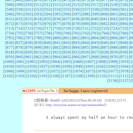
[
508
] [
509
] [
510
] [
511
] [
512
] [
513
] [
514
] [
515
] [
516
] [
517
] [
518
] [
519
] [
520
] [
5
[
549
] [
550
] [
551
] [
552
] [
553
] [
554
] [
555
] [
556
] [
557
] [
558
] [
559
] [
560
] [
561
] [
5
[
590
] [
591
] [
592
] [
593
] [
594
] [
595
] [
596
] [
597
] [
598
] [
599
] [
600
] [
601
] [
602
] [
6
[
631
] [
632
] [
633
] [
634
] [
635
] [
636
] [
637
] [
638
] [
639
] [
640
] [
641
] [
642
] [
643
] [
6
[
672
] [
673
] [
674
] [
675
] [
676
] [
677
] [
678
] [
679
] [
680
] [
681
] [
682
] [
683
] [
684
] [
6
[
713
] [
714
] [
715
] [
716
] [
717
] [
718
] [
719
] [
720
] [
721
] [
722
] [
723
] [
724
] [
725
] [
7
[
754
] [
755
] [
756
] [
757
] [
758
] [
759
] [
760
] [
761
] [
762
] [
763
] [
764
] [
765
] [
766
] [
7
[
795
] [
796
] [
797
] [
798
] [
799
] [
800
] [
801
] [
802
] [
803
] [
804
] [
805
] [
806
] [
807
] [
8
[
836
] [
837
] [
838
] [
839
] [
840
] [
841
] [
842
] [
843
] [
844
] [
845
] [
846
] [
847
] [
848
] [
8
[
877
] [
878
] [
879
] [
880
] [
881
] [
882
] [
883
] [
884
] [
885
] [
886
] [
887
] [
888
] [
889
] [
8
[
918
] [
919
] [
920
] [
921
] [
922
] [
923
] [
924
] [
925
] [
926
] [
927
] [
928
] [
929
] [
930
] [
9
[
959
] [
960
] [
961
] [
962
] [
963
] [
964
] [
965
] [
966
] [
967
] [
968
] [
969
] [
970
] [
971
] [
9
[
1000
] [
1001
] [
1002
] [
1003
] [
1004
] [
1005
] [
1006
] [
1007
] [
1008
] [
1009
] [
1010
] [
[
1034
] [
1035
] [
1036
] [
1037
] [
1038
] [
1039
] [
1040
] [
1041
] [
1042
] [
1043
] [
1044
] [
[
1068
] [
1069
] [
1070
] [
1071
] [
1072
] [
1073
] [
1074
] [
1075
] [
1076
] [
1077
] [
1078
] [
[
1102
] [
1103
] [
1104
] [
1105
] [
1106
] [
1107
] [
1108
] [
1109
] [
1110
] [
1111
] [
1112
] [
[
1136
] [
1137
] [
■22999
/inTopicNo.1)
Im happy I now registered
□投稿者/
Jerald
-(2025/05/22(Thu) 09:29:54) [158.62.223.*]
□U R L/
http://stroyrem-master.ru/user/nielsendehn5/
I always spent my half an hour to re