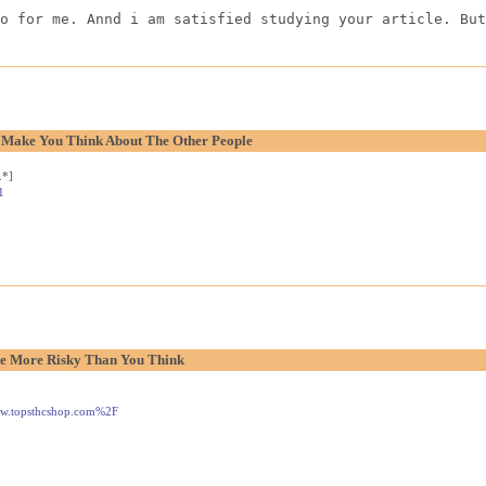
o for me. Annd i am satisfied studying your article. But
o Make You Think About The Other People
.*]
1
e More Risky Than You Think
www.topsthcshop.com%2F