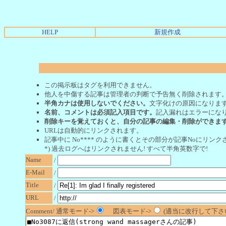
HELP
新規作成
この掲示板はタグを利用できません。
他人を中傷する記事は管理者の判断で予告無く削除されます
半角カナは使用しないでください。
文字化けの原因になりま
名前、コメントは必須記入項目です。
記入漏れはエラーにな
削除キーを覚えておくと、自分の記事の編集・削除ができま
URLは自動的にリンクされます。
記事中に No**** のように書くとその部分が記事Noにリンクさ
*) 過去ログへはリンクされません! すべて半角英数字で!
Name
/
E-Mail
/
Title
/
URL
/
Comment/ 通常モード->
図表モード->
(適当に改行して下さい