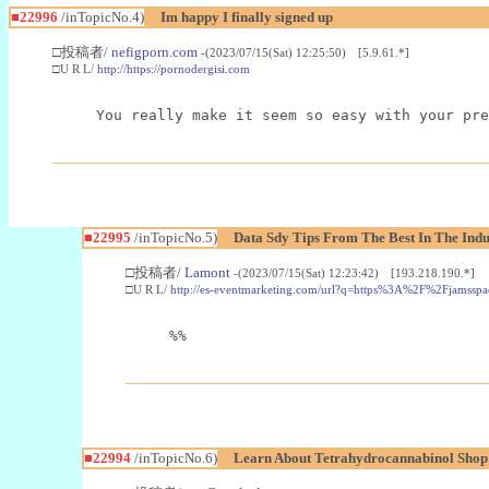
■22996
/inTopicNo.4)
Im happy I finally signed up
□投稿者/
nefigporn.com
-(2023/07/15(Sat) 12:25:50) [5.9.61.*]
□U R L/
http://https://pornodergisi.com
You really make it seem so easy with your pre
■22995
/inTopicNo.5)
Data Sdy Tips From The Best In The Indu
□投稿者/
Lamont
-(2023/07/15(Sat) 12:23:42) [193.218.190.*]
□U R L/
http://es-eventmarketing.com/url?q=https%3A%2F%2Fjamssp
%%
■22994
/inTopicNo.6)
Learn About Tetrahydrocannabinol Sho