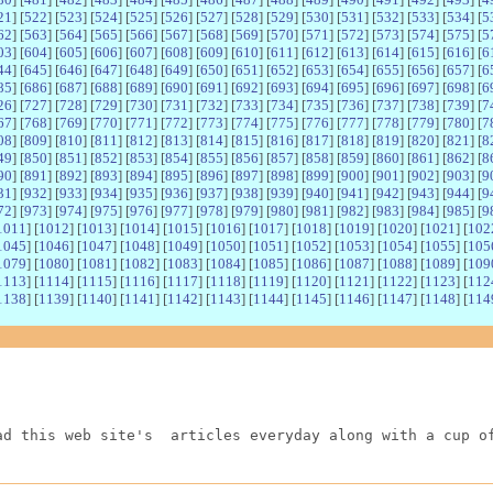
21
] [
522
] [
523
] [
524
] [
525
] [
526
] [
527
] [
528
] [
529
] [
530
] [
531
] [
532
] [
533
] [
534
] [
5
62
] [
563
] [
564
] [
565
] [
566
] [
567
] [
568
] [
569
] [
570
] [
571
] [
572
] [
573
] [
574
] [
575
] [
5
03
] [
604
] [
605
] [
606
] [
607
] [
608
] [
609
] [
610
] [
611
] [
612
] [
613
] [
614
] [
615
] [
616
] [
6
44
] [
645
] [
646
] [
647
] [
648
] [
649
] [
650
] [
651
] [
652
] [
653
] [
654
] [
655
] [
656
] [
657
] [
6
85
] [
686
] [
687
] [
688
] [
689
] [
690
] [
691
] [
692
] [
693
] [
694
] [
695
] [
696
] [
697
] [
698
] [
6
26
] [
727
] [
728
] [
729
] [
730
] [
731
] [
732
] [
733
] [
734
] [
735
] [
736
] [
737
] [
738
] [
739
] [
7
67
] [
768
] [
769
] [
770
] [
771
] [
772
] [
773
] [
774
] [
775
] [
776
] [
777
] [
778
] [
779
] [
780
] [
7
08
] [
809
] [
810
] [
811
] [
812
] [
813
] [
814
] [
815
] [
816
] [
817
] [
818
] [
819
] [
820
] [
821
] [
8
49
] [
850
] [
851
] [
852
] [
853
] [
854
] [
855
] [
856
] [
857
] [
858
] [
859
] [
860
] [
861
] [
862
] [
8
90
] [
891
] [
892
] [
893
] [
894
] [
895
] [
896
] [
897
] [
898
] [
899
] [
900
] [
901
] [
902
] [
903
] [
9
31
] [
932
] [
933
] [
934
] [
935
] [
936
] [
937
] [
938
] [
939
] [
940
] [
941
] [
942
] [
943
] [
944
] [
9
72
] [
973
] [
974
] [
975
] [
976
] [
977
] [
978
] [
979
] [
980
] [
981
] [
982
] [
983
] [
984
] [
985
] [
9
1011
] [
1012
] [
1013
] [
1014
] [
1015
] [
1016
] [
1017
] [
1018
] [
1019
] [
1020
] [
1021
] [
102
1045
] [
1046
] [
1047
] [
1048
] [
1049
] [
1050
] [
1051
] [
1052
] [
1053
] [
1054
] [
1055
] [
105
1079
] [
1080
] [
1081
] [
1082
] [
1083
] [
1084
] [
1085
] [
1086
] [
1087
] [
1088
] [
1089
] [
109
1113
] [
1114
] [
1115
] [
1116
] [
1117
] [
1118
] [
1119
] [
1120
] [
1121
] [
1122
] [
1123
] [
112
1138
] [
1139
] [
1140
] [
1141
] [
1142
] [
1143
] [
1144
] [
1145
] [
1146
] [
1147
] [
1148
] [
114
ad this web site's  articles everyday along with a cup o