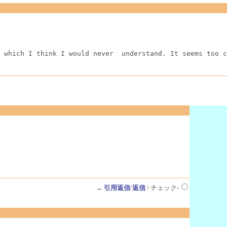
 which I think I would never  understand. It seems too c
→
引用返信
/
返信
/ チェック-