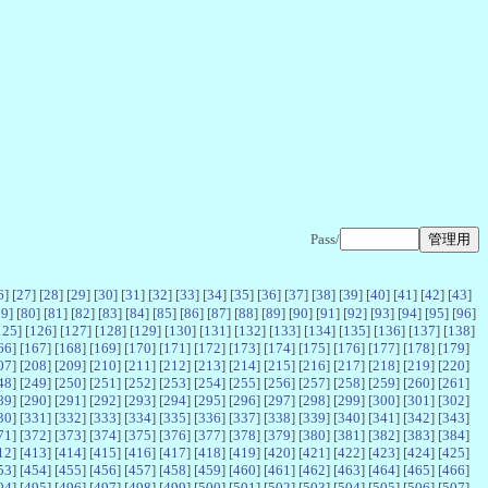
Pass/
6
] [
27
] [
28
] [
29
] [
30
] [
31
] [
32
] [
33
] [
34
] [
35
] [
36
] [
37
] [
38
] [
39
] [
40
] [
41
] [
42
] [
43
]
79
] [
80
] [
81
] [
82
] [
83
] [
84
] [
85
] [
86
] [
87
] [
88
] [
89
] [
90
] [
91
] [
92
] [
93
] [
94
] [
95
] [
96
]
125
] [
126
] [
127
] [
128
] [
129
] [
130
] [
131
] [
132
] [
133
] [
134
] [
135
] [
136
] [
137
] [
138
]
66
] [
167
] [
168
] [
169
] [
170
] [
171
] [
172
] [
173
] [
174
] [
175
] [
176
] [
177
] [
178
] [
179
]
07
] [
208
] [
209
] [
210
] [
211
] [
212
] [
213
] [
214
] [
215
] [
216
] [
217
] [
218
] [
219
] [
220
]
48
] [
249
] [
250
] [
251
] [
252
] [
253
] [
254
] [
255
] [
256
] [
257
] [
258
] [
259
] [
260
] [
261
]
89
] [
290
] [
291
] [
292
] [
293
] [
294
] [
295
] [
296
] [
297
] [
298
] [
299
] [
300
] [
301
] [
302
]
30
] [
331
] [
332
] [
333
] [
334
] [
335
] [
336
] [
337
] [
338
] [
339
] [
340
] [
341
] [
342
] [
343
]
71
] [
372
] [
373
] [
374
] [
375
] [
376
] [
377
] [
378
] [
379
] [
380
] [
381
] [
382
] [
383
] [
384
]
12
] [
413
] [
414
] [
415
] [
416
] [
417
] [
418
] [
419
] [
420
] [
421
] [
422
] [
423
] [
424
] [
425
]
53
] [
454
] [
455
] [
456
] [
457
] [
458
] [
459
] [
460
] [
461
] [
462
] [
463
] [
464
] [
465
] [
466
]
94
] [
495
] [
496
] [
497
] [
498
] [
499
] [
500
] [
501
] [
502
] [
503
] [
504
] [
505
] [
506
] [
507
]