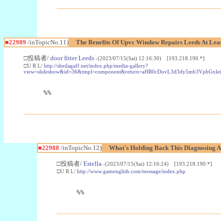
■22989
/inTopicNo.11)
The Benefits Of Upvc Window Repairs Leeds At Leas
□投稿者/
door fitter Leeds
-(2023/07/15(Sat) 12:16:30) [193.218.190.*]
□U R L/
http://sheilagaff.net/index.php/media-gallery?
view=slideshow&id=36&tmpl=component&return=aHR0cDovL3d3dy5mb3Vpb
%%
■22988
/inTopicNo.12)
What's Holding Back This Diagnosing A
□投稿者/
Estella
-(2023/07/15(Sat) 12:16:24) [193.218.190.*]
□U R L/
http://www.gamenglish.com/message/index.php
%%