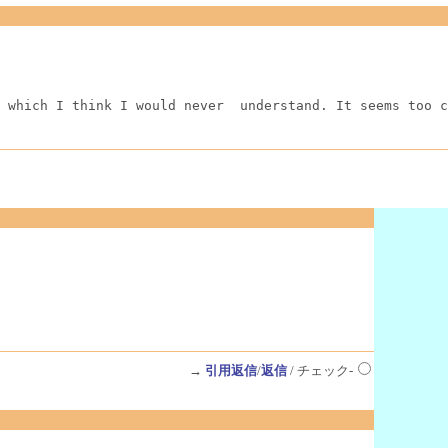
 which I think I would never  understand. It seems too c
→
引用返信
/
返信
/ チェック-