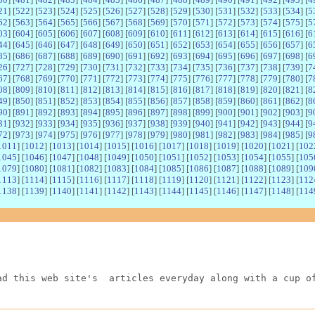
21
] [
522
] [
523
] [
524
] [
525
] [
526
] [
527
] [
528
] [
529
] [
530
] [
531
] [
532
] [
533
] [
534
] [
5
62
] [
563
] [
564
] [
565
] [
566
] [
567
] [
568
] [
569
] [
570
] [
571
] [
572
] [
573
] [
574
] [
575
] [
5
03
] [
604
] [
605
] [
606
] [
607
] [
608
] [
609
] [
610
] [
611
] [
612
] [
613
] [
614
] [
615
] [
616
] [
6
44
] [
645
] [
646
] [
647
] [
648
] [
649
] [
650
] [
651
] [
652
] [
653
] [
654
] [
655
] [
656
] [
657
] [
6
85
] [
686
] [
687
] [
688
] [
689
] [
690
] [
691
] [
692
] [
693
] [
694
] [
695
] [
696
] [
697
] [
698
] [
6
26
] [
727
] [
728
] [
729
] [
730
] [
731
] [
732
] [
733
] [
734
] [
735
] [
736
] [
737
] [
738
] [
739
] [
7
67
] [
768
] [
769
] [
770
] [
771
] [
772
] [
773
] [
774
] [
775
] [
776
] [
777
] [
778
] [
779
] [
780
] [
7
08
] [
809
] [
810
] [
811
] [
812
] [
813
] [
814
] [
815
] [
816
] [
817
] [
818
] [
819
] [
820
] [
821
] [
8
49
] [
850
] [
851
] [
852
] [
853
] [
854
] [
855
] [
856
] [
857
] [
858
] [
859
] [
860
] [
861
] [
862
] [
8
90
] [
891
] [
892
] [
893
] [
894
] [
895
] [
896
] [
897
] [
898
] [
899
] [
900
] [
901
] [
902
] [
903
] [
9
31
] [
932
] [
933
] [
934
] [
935
] [
936
] [
937
] [
938
] [
939
] [
940
] [
941
] [
942
] [
943
] [
944
] [
9
72
] [
973
] [
974
] [
975
] [
976
] [
977
] [
978
] [
979
] [
980
] [
981
] [
982
] [
983
] [
984
] [
985
] [
9
1011
] [
1012
] [
1013
] [
1014
] [
1015
] [
1016
] [
1017
] [
1018
] [
1019
] [
1020
] [
1021
] [
102
1045
] [
1046
] [
1047
] [
1048
] [
1049
] [
1050
] [
1051
] [
1052
] [
1053
] [
1054
] [
1055
] [
105
1079
] [
1080
] [
1081
] [
1082
] [
1083
] [
1084
] [
1085
] [
1086
] [
1087
] [
1088
] [
1089
] [
109
1113
] [
1114
] [
1115
] [
1116
] [
1117
] [
1118
] [
1119
] [
1120
] [
1121
] [
1122
] [
1123
] [
112
1138
] [
1139
] [
1140
] [
1141
] [
1142
] [
1143
] [
1144
] [
1145
] [
1146
] [
1147
] [
1148
] [
114
ad this web site's  articles everyday along with a cup o