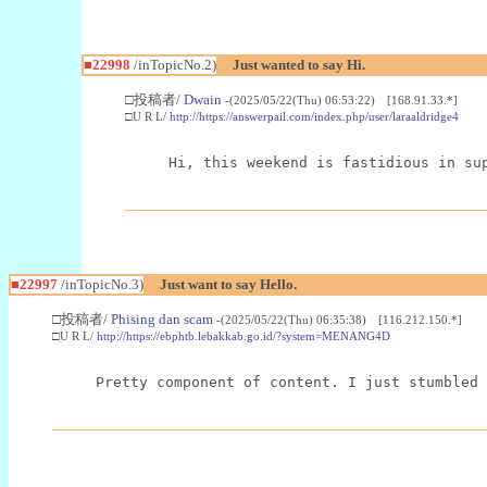
■22998
/inTopicNo.2)
Just wanted to say Hi.
□投稿者/
Dwain
-(2025/05/22(Thu) 06:53:22) [168.91.33.*]
□U R L/
http://https://answerpail.com/index.php/user/laraaldridge4
Hi, this weekend is fastidious in su
■22997
/inTopicNo.3)
Just want to say Hello.
□投稿者/
Phising dan scam
-(2025/05/22(Thu) 06:35:38) [116.212.150.*]
□U R L/
http://https://ebphtb.lebakkab.go.id/?system=MENANG4D
Pretty component of content. I just stumbled 