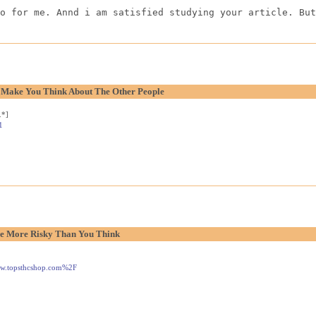
o for me. Annd i am satisfied studying your article. But
o Make You Think About The Other People
.*]
1
e More Risky Than You Think
www.topsthcshop.com%2F