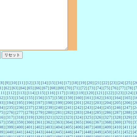
[
8
] [
9
] [
10
] [
11
] [
12
] [
13
] [
14
] [
15
] [
16
] [
17
] [
18
] [
19
] [
20
] [
21
] [
22
] [
23
] [
24
] [
25
] [
2
1
] [
62
] [
63
] [
64
] [
65
] [
66
] [
67
] [
68
] [
69
] [
70
] [
71
] [
72
] [
73
] [
74
] [
75
] [
76
] [
77
] [
78
] [
111
] [
112
] [
113
] [
114
] [
115
] [
116
] [
117
] [
118
] [
119
] [
120
] [
121
] [
122
] [
123
] [
124
] [
52
] [
153
] [
154
] [
155
] [
156
] [
157
] [
158
] [
159
] [
160
] [
161
] [
162
] [
163
] [
164
] [
165
] [
1
93
] [
194
] [
195
] [
196
] [
197
] [
198
] [
199
] [
200
] [
201
] [
202
] [
203
] [
204
] [
205
] [
206
] [
2
34
] [
235
] [
236
] [
237
] [
238
] [
239
] [
240
] [
241
] [
242
] [
243
] [
244
] [
245
] [
246
] [
247
] [
2
75
] [
276
] [
277
] [
278
] [
279
] [
280
] [
281
] [
282
] [
283
] [
284
] [
285
] [
286
] [
287
] [
288
] [
2
16
] [
317
] [
318
] [
319
] [
320
] [
321
] [
322
] [
323
] [
324
] [
325
] [
326
] [
327
] [
328
] [
329
] [
3
57
] [
358
] [
359
] [
360
] [
361
] [
362
] [
363
] [
364
] [
365
] [
366
] [
367
] [
368
] [
369
] [
370
] [
3
98
] [
399
] [
400
] [
401
] [
402
] [
403
] [
404
] [
405
] [
406
] [
407
] [
408
] [
409
] [
410
] [
411
] [
4
39
] [
440
] [
441
] [
442
] [
443
] [
444
] [
445
] [
446
] [
447
] [
448
] [
449
] [
450
] [
451
] [
452
] [
4
80
] [
481
] [
482
] [
483
] [
484
] [
485
] [
486
] [
487
] [
488
] [
489
] [
490
] [
491
] [
492
] [
493
] [
4