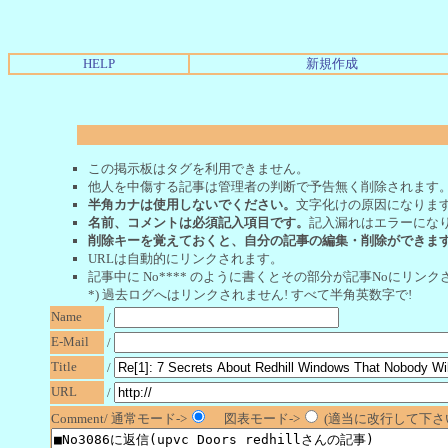
HELP
新規作成
この掲示板はタグを利用できません。
他人を中傷する記事は管理者の判断で予告無く削除されます
半角カナは使用しないでください。
文字化けの原因になりま
名前、コメントは必須記入項目です。
記入漏れはエラーにな
削除キーを覚えておくと、自分の記事の編集・削除ができま
URLは自動的にリンクされます。
記事中に No**** のように書くとその部分が記事Noにリンクさ
*) 過去ログへはリンクされません! すべて半角英数字で!
Name
/
E-Mail
/
Title
/
URL
/
Comment/ 通常モード->
図表モード->
(適当に改行して下さい