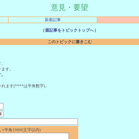
意見・要望
新着記事
[
親記事をトピックトップへ
]
このトピックに書きこむ
。
す。
ります。
す。
れます(****は半角数字)。
/半角10000文字以内)