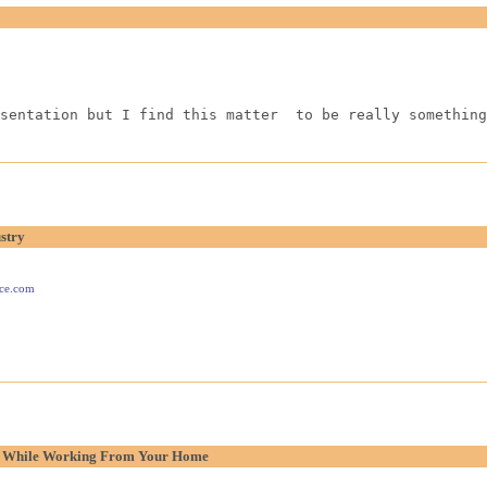
sentation but I find this matter  to be really something
stry
ace.com
p While Working From Your Home