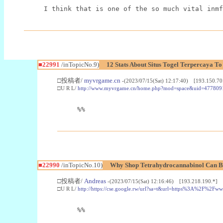
I think that is one of the so much vital inmf
■22991
/inTopicNo.9)
12 Stats About Situs Togel Terpercaya T
□投稿者/
myvrgame.cn
-(2023/07/15(Sat) 12:17:40) [193.150.70
□U R L/
http://www.myvrgame.cn/home.php?mod=space&uid=477809
%%
■22990
/inTopicNo.10)
Why Shop Tetrahydrocannabinol Can B
□投稿者/
Andreas
-(2023/07/15(Sat) 12:16:46) [193.218.190.*]
□U R L/
http://https://cse.google.rw/url?sa=t&url=https%3A%2F%2F
%%