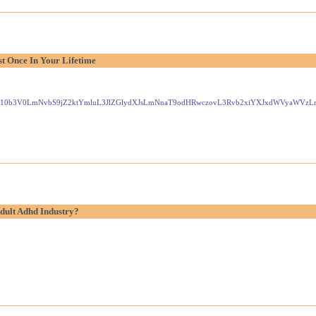
t Once In Your Lifetime
Gxlei10b3V0LmNvbS9jZ2ktYmluL3JlZGlydXJsLmNnaT9odHRwczovL3Rvb2xiYXJxdWVyaW
dult Adhd Industry?