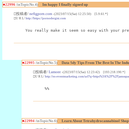
■22996
/inTopicNo.4)
Im happy I finally signed up
□投稿者/
nefigporn.com
-(2023/07/15(Sat) 12:25:50) [5.9.61.*]
□U R L/
http://https://pornodergisi.com
You really make it seem so easy with your pre
■22995
/inTopicNo.5)
Data Sdy Tips From The Best In The Indu
□投稿者/
Lamont
-(2023/07/15(Sat) 12:23:42) [193.218.190.*]
□U R L/
http://es-eventmarketing.com/url?q=https%3A%2F%2Fjamssp
%%
■22994
/inTopicNo.6)
Learn About Tetrahydrocannabinol Sho