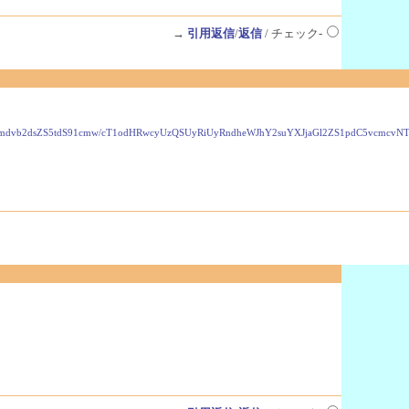
→
引用返信
/
返信
/ チェック-
VzLmdvb2dsZS5tdS91cmw/cT1odHRwcyUzQSUyRiUyRndheWJhY2suYXJjaGl2ZS1pdC5vcmc