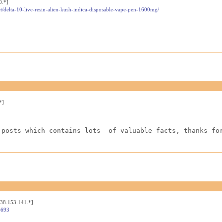
0.*]
t/delta-10-live-resin-alien-kush-indica-disposable-vape-pen-1600mg/
*]
 posts which contains lots  of valuable facts, thanks fo
[38.153.141.*]
4693