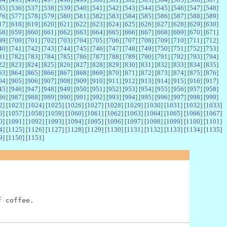
35
] [
536
] [
537
] [
538
] [
539
] [
540
] [
541
] [
542
] [
543
] [
544
] [
545
] [
546
] [
547
] [
548
]
76
] [
577
] [
578
] [
579
] [
580
] [
581
] [
582
] [
583
] [
584
] [
585
] [
586
] [
587
] [
588
] [
589
]
17
] [
618
] [
619
] [
620
] [
621
] [
622
] [
623
] [
624
] [
625
] [
626
] [
627
] [
628
] [
629
] [
630
]
58
] [
659
] [
660
] [
661
] [
662
] [
663
] [
664
] [
665
] [
666
] [
667
] [
668
] [
669
] [
670
] [
671
]
99
] [
700
] [
701
] [
702
] [
703
] [
704
] [
705
] [
706
] [
707
] [
708
] [
709
] [
710
] [
711
] [
712
]
40
] [
741
] [
742
] [
743
] [
744
] [
745
] [
746
] [
747
] [
748
] [
749
] [
750
] [
751
] [
752
] [
753
]
81
] [
782
] [
783
] [
784
] [
785
] [
786
] [
787
] [
788
] [
789
] [
790
] [
791
] [
792
] [
793
] [
794
]
22
] [
823
] [
824
] [
825
] [
826
] [
827
] [
828
] [
829
] [
830
] [
831
] [
832
] [
833
] [
834
] [
835
]
63
] [
864
] [
865
] [
866
] [
867
] [
868
] [
869
] [
870
] [
871
] [
872
] [
873
] [
874
] [
875
] [
876
]
04
] [
905
] [
906
] [
907
] [
908
] [
909
] [
910
] [
911
] [
912
] [
913
] [
914
] [
915
] [
916
] [
917
]
45
] [
946
] [
947
] [
948
] [
949
] [
950
] [
951
] [
952
] [
953
] [
954
] [
955
] [
956
] [
957
] [
958
]
86
] [
987
] [
988
] [
989
] [
990
] [
991
] [
992
] [
993
] [
994
] [
995
] [
996
] [
997
] [
998
] [
999
]
2
] [
1023
] [
1024
] [
1025
] [
1026
] [
1027
] [
1028
] [
1029
] [
1030
] [
1031
] [
1032
] [
1033
]
6
] [
1057
] [
1058
] [
1059
] [
1060
] [
1061
] [
1062
] [
1063
] [
1064
] [
1065
] [
1066
] [
1067
]
0
] [
1091
] [
1092
] [
1093
] [
1094
] [
1095
] [
1096
] [
1097
] [
1098
] [
1099
] [
1100
] [
1101
]
4
] [
1125
] [
1126
] [
1127
] [
1128
] [
1129
] [
1130
] [
1131
] [
1132
] [
1133
] [
1134
] [
1135
]
9
] [
1150
] [
1151
]
f coffee.