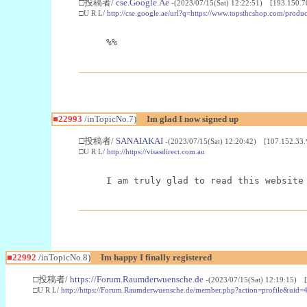
□投稿者/
cse.Google.Ae
-(2023/07/15(Sat) 12:22:51) [193.150.7
□U R L/
http://cse.google.ae/url?q=https://www.topsthcshop.com/produc
%%
■22993
/inTopicNo.7)
Im glad I now signed up
□投稿者/
SANAIAKAI
-(2023/07/15(Sat) 12:20:42) [107.152.33.
□U R L/
http://https://visasdirect.com.au
I am truly glad to read this website
■22992
/inTopicNo.8)
Im happy I finally registered
□投稿者/
https://Forum.Raumderwuensche.de
-(2023/07/15(Sat) 12:19:15) 
□U R L/
http://https://Forum.Raumderwuensche.de/member.php?action=profile&uid=