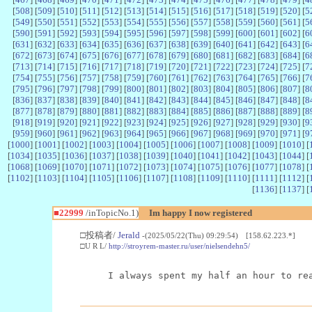
[
508
] [
509
] [
510
] [
511
] [
512
] [
513
] [
514
] [
515
] [
516
] [
517
] [
518
] [
519
] [
520
] [
5
[
549
] [
550
] [
551
] [
552
] [
553
] [
554
] [
555
] [
556
] [
557
] [
558
] [
559
] [
560
] [
561
] [
5
[
590
] [
591
] [
592
] [
593
] [
594
] [
595
] [
596
] [
597
] [
598
] [
599
] [
600
] [
601
] [
602
] [
6
[
631
] [
632
] [
633
] [
634
] [
635
] [
636
] [
637
] [
638
] [
639
] [
640
] [
641
] [
642
] [
643
] [
6
[
672
] [
673
] [
674
] [
675
] [
676
] [
677
] [
678
] [
679
] [
680
] [
681
] [
682
] [
683
] [
684
] [
6
[
713
] [
714
] [
715
] [
716
] [
717
] [
718
] [
719
] [
720
] [
721
] [
722
] [
723
] [
724
] [
725
] [
7
[
754
] [
755
] [
756
] [
757
] [
758
] [
759
] [
760
] [
761
] [
762
] [
763
] [
764
] [
765
] [
766
] [
7
[
795
] [
796
] [
797
] [
798
] [
799
] [
800
] [
801
] [
802
] [
803
] [
804
] [
805
] [
806
] [
807
] [
8
[
836
] [
837
] [
838
] [
839
] [
840
] [
841
] [
842
] [
843
] [
844
] [
845
] [
846
] [
847
] [
848
] [
8
[
877
] [
878
] [
879
] [
880
] [
881
] [
882
] [
883
] [
884
] [
885
] [
886
] [
887
] [
888
] [
889
] [
8
[
918
] [
919
] [
920
] [
921
] [
922
] [
923
] [
924
] [
925
] [
926
] [
927
] [
928
] [
929
] [
930
] [
9
[
959
] [
960
] [
961
] [
962
] [
963
] [
964
] [
965
] [
966
] [
967
] [
968
] [
969
] [
970
] [
971
] [
9
[
1000
] [
1001
] [
1002
] [
1003
] [
1004
] [
1005
] [
1006
] [
1007
] [
1008
] [
1009
] [
1010
] [
[
1034
] [
1035
] [
1036
] [
1037
] [
1038
] [
1039
] [
1040
] [
1041
] [
1042
] [
1043
] [
1044
] [
[
1068
] [
1069
] [
1070
] [
1071
] [
1072
] [
1073
] [
1074
] [
1075
] [
1076
] [
1077
] [
1078
] [
[
1102
] [
1103
] [
1104
] [
1105
] [
1106
] [
1107
] [
1108
] [
1109
] [
1110
] [
1111
] [
1112
] [
[
1136
] [
1137
] [
■22999
/inTopicNo.1)
Im happy I now registered
□投稿者/
Jerald
-(2025/05/22(Thu) 09:29:54) [158.62.223.*]
□U R L/
http://stroyrem-master.ru/user/nielsendehn5/
I always spent my half an hour to re