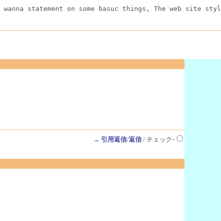
 wanna statement on some basuc things, The web site styl
→
引用返信
/
返信
/ チェック-