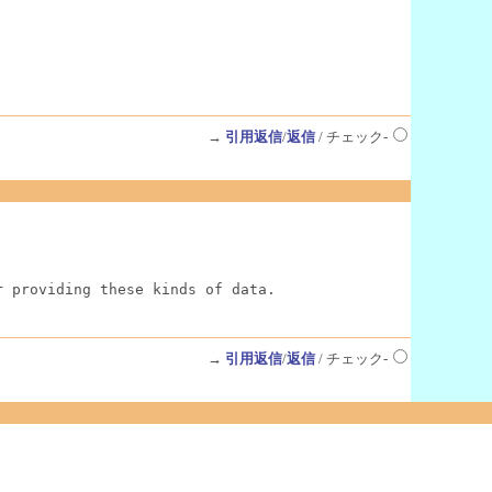
→
引用返信
/
返信
/ チェック-
r providing these kinds of data.
→
引用返信
/
返信
/ チェック-