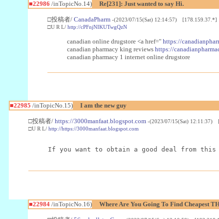
■22986
/inTopicNo.14)
Re[231]: Just wanted to say Hi.
□投稿者/
CanadaPharm
-(2023/07/15(Sat) 12:14:57) [178.159.37.*]
□U R L/
http://cPFnjNIKUTwgQzN
canadian online drugstore <a href="
https://canadianphar
canadian pharmacy king reviews
https://canadianpharmac
canadian pharmacy 1 internet online drugstore
■22985
/inTopicNo.15)
I am the new guy
□投稿者/
https://3000manfaat.blogspot.com
-(2023/07/15(Sat) 12:11:37) 
□U R L/
http://https://3000manfaat.blogspot.com
If you want to obtain a good deal from this
■22984
/inTopicNo.16)
Where Are You Going To Find Cheapest TH