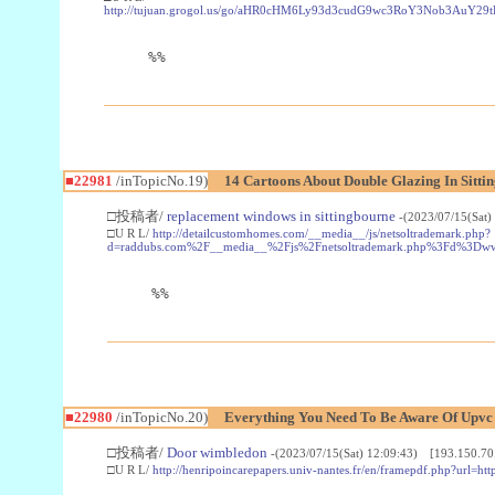
http://tujuan.grogol.us/go/aHR0cHM6Ly93d3cudG9wc3RoY3Nob3A
%%
■22981
/inTopicNo.19)
14 Cartoons About Double Glazing In Sitti
□投稿者/
replacement windows in sittingbourne
-(2023/07/15(Sat)
□U R L/
http://detailcustomhomes.com/__media__/js/netsoltrademark.php?
d=raddubs.com%2F__media__%2Fjs%2Fnetsoltrademark.php%3Fd%3Dwww
%%
■22980
/inTopicNo.20)
Everything You Need To Be Aware Of Upv
□投稿者/
Door wimbledon
-(2023/07/15(Sat) 12:09:43) [193.150.70
□U R L/
http://henripoincarepapers.univ-nantes.fr/en/framepdf.php?url=ht