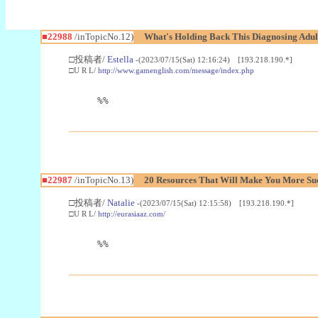
■22988
/inTopicNo.12)
What's Holding Back This Diagnosing Adul
□投稿者/
Estella
-(2023/07/15(Sat) 12:16:24) [193.218.190.*]
□U R L/
http://www.gamenglish.com/message/index.php
%%
■22987
/inTopicNo.13)
20 Resources That Will Make You More Succ
□投稿者/
Natalie
-(2023/07/15(Sat) 12:15:58) [193.218.190.*]
□U R L/
http://eurasiaaz.com/
%%