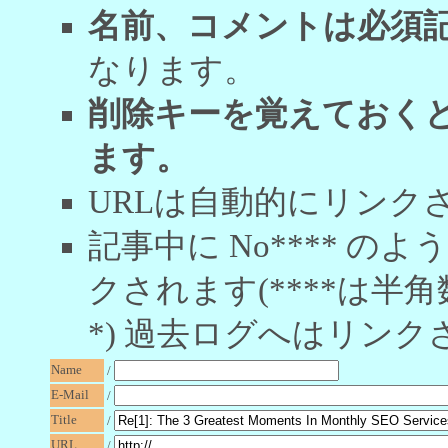
名前、コメントは必須
なります。
削除キーを覚えておく
ます。
URLは自動的にリンク
記事中に No**** 
クされます(****は半角
*) 過去ログへはリンク
Name
/
E-Mail
/
Title
/
URL
/