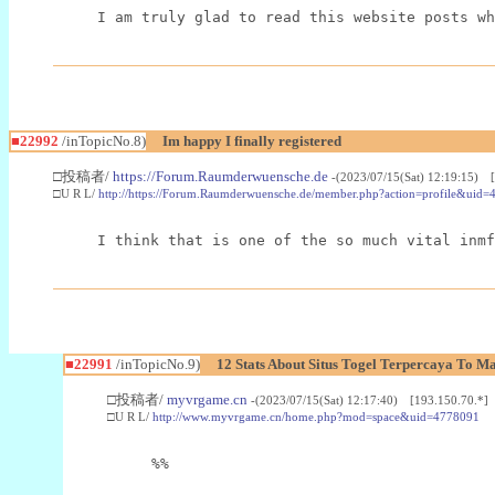
I am truly glad to read this website posts wh
■22992
/inTopicNo.8)
Im happy I finally registered
□投稿者/
https://Forum.Raumderwuensche.de
-(2023/07/15(Sat) 12:19:15) 
□U R L/
http://https://Forum.Raumderwuensche.de/member.php?action=profile&uid=
I think that is one of the so much vital inmf
■22991
/inTopicNo.9)
12 Stats About Situs Togel Terpercaya To M
□投稿者/
myvrgame.cn
-(2023/07/15(Sat) 12:17:40) [193.150.70.*]
□U R L/
http://www.myvrgame.cn/home.php?mod=space&uid=4778091
%%