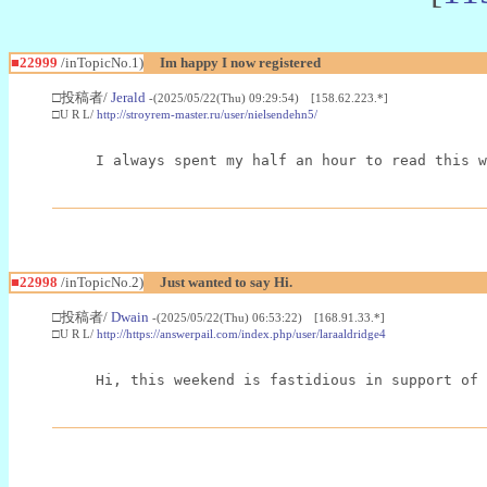
■22999
/inTopicNo.1)
Im happy I now registered
□投稿者/
Jerald
-(2025/05/22(Thu) 09:29:54) [158.62.223.*]
□U R L/
http://stroyrem-master.ru/user/nielsendehn5/
I always spent my half an hour to read this w
■22998
/inTopicNo.2)
Just wanted to say Hi.
□投稿者/
Dwain
-(2025/05/22(Thu) 06:53:22) [168.91.33.*]
□U R L/
http://https://answerpail.com/index.php/user/laraaldridge4
Hi, this weekend is fastidious in support of 