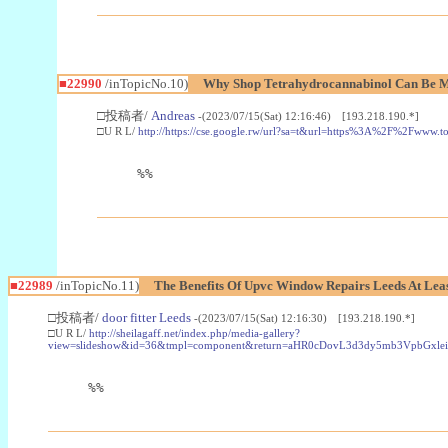
■22990
/inTopicNo.10)
Why Shop Tetrahydrocannabinol Can Be M
□投稿者/
Andreas
-(2023/07/15(Sat) 12:16:46) [193.218.190.*]
□U R L/
http://https://cse.google.rw/url?sa=t&url=https%3A%2F%2Fwww.
%%
■22989
/inTopicNo.11)
The Benefits Of Upvc Window Repairs Leeds At Leas
□投稿者/
door fitter Leeds
-(2023/07/15(Sat) 12:16:30) [193.218.190.*]
□U R L/
http://sheilagaff.net/index.php/media-gallery?
view=slideshow&id=36&tmpl=component&return=aHR0cDovL3d3dy5mb3Vpb
%%