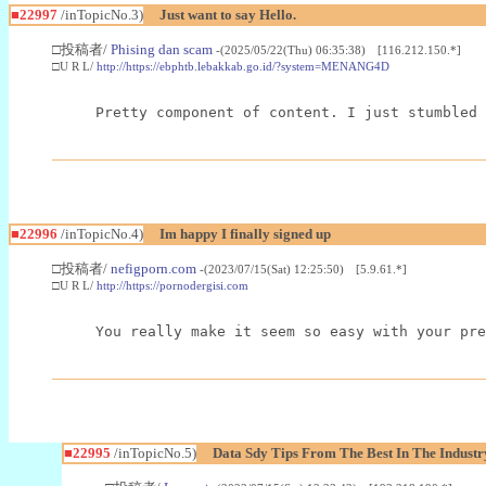
■22997
/inTopicNo.3)
Just want to say Hello.
□投稿者/
Phising dan scam
-(2025/05/22(Thu) 06:35:38) [116.212.150.*]
□U R L/
http://https://ebphtb.lebakkab.go.id/?system=MENANG4D
Pretty component of content. I just stumbled 
■22996
/inTopicNo.4)
Im happy I finally signed up
□投稿者/
nefigporn.com
-(2023/07/15(Sat) 12:25:50) [5.9.61.*]
□U R L/
http://https://pornodergisi.com
You really make it seem so easy with your pre
■22995
/inTopicNo.5)
Data Sdy Tips From The Best In The Industr