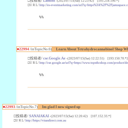
□投稿者/
Lamont
-(2023/07/15(Sat) 12:23:42) [193.218.190.*]
□U R L/
http://es-eventmarketing.com/url?q=https%3A%2F%2Fjamsspace.
%%
■22994
/inTopicNo.6)
Learn About Tetrahydrocannabinol Shop W
□投稿者/
cse.Google.Ae
-(2023/07/15(Sat) 12:22:51) [193.150.70.*]
□U R L/
http://cse.google.ae/url?q=https://www.topsthcshop.com/product/d
%%
■22993
/inTopicNo.7)
Im glad I now signed up
□投稿者/
SANAIAKAI
-(2023/07/15(Sat) 12:20:42) [107.152.33.*]
□U R L/
http://https://visasdirect.com.au