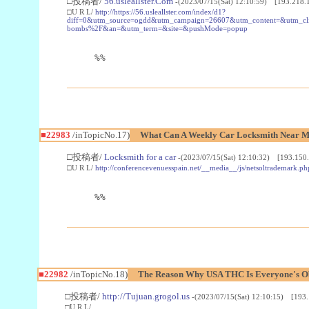
□投稿者/
56.usleallster.Com
-(2023/07/15(Sat) 12:10:59) [193.218.
□U R L/
http://https://56.usleallster.com/index/d1?
diff=0&utm_source=ogdd&utm_campaign=26607&utm_content=&utm_cl
bombs%2F&an=&utm_term=&site=&pushMode=popup
%%
■22983
/inTopicNo.17)
What Can A Weekly Car Locksmith Near Me
□投稿者/
Locksmith for a car
-(2023/07/15(Sat) 12:10:32) [193.150.
□U R L/
http://conferencevenuesspain.net/__media__/js/netsoltrademark
%%
■22982
/inTopicNo.18)
The Reason Why USA THC Is Everyone's Ob
□投稿者/
http://Tujuan.grogol.us
-(2023/07/15(Sat) 12:10:15) [193.
□U R L/