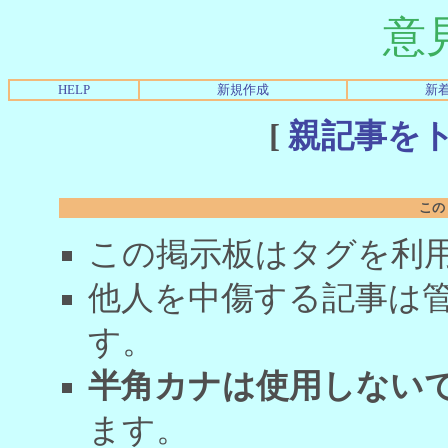
意
HELP
新規作成
新
[
親記事を
この
この掲示板はタグを利
他人を中傷する記事は
す。
半角カナは使用しない
ます。