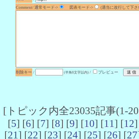
Comment/ 通常モード->
図表モード->
(適当に改行して下さい
削除キー
/
/
プレビュー
(半角8文字以内)
[トピック内全23035記事(1-20 
[
5
] [
6
] [
7
] [
8
] [
9
] [
10
] [
11
] [
12
]
[
21
] [
22
] [
23
] [
24
] [
25
] [
26
] [
27