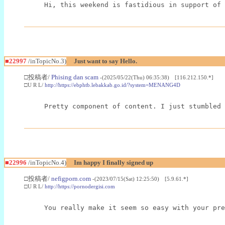
Hi, this weekend is fastidious in support of 
■22997
/inTopicNo.3)
Just want to say Hello.
□投稿者/
Phising dan scam
-(2025/05/22(Thu) 06:35:38) [116.212.150.*]
□U R L/
http://https://ebphtb.lebakkab.go.id/?system=MENANG4D
Pretty component of content. I just stumbled 
■22996
/inTopicNo.4)
Im happy I finally signed up
□投稿者/
nefigporn.com
-(2023/07/15(Sat) 12:25:50) [5.9.61.*]
□U R L/
http://https://pornodergisi.com
You really make it seem so easy with your pre