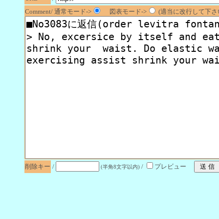
Comment/ 通常モード->
図表モード->
(適当に改行して下さい
削除キー
/
/
プレビュー
(半角8文字以内)