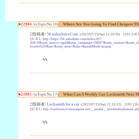
■22984
/inTopicNo.16)
Where Are You Going To Find Cheapest TH
□投稿者/
56.usleallster.Com
-(2023/07/15(Sat) 12:10:59) [193.218.
□U R L/
http://https://56.usleallster.com/index/d1?
diff=0&utm_source=ogdd&utm_campaign=26607&utm_content=&utm_cl
bombs%2F&an=&utm_term=&site=&pushMode=popup
%%
■22983
/inTopicNo.17)
What Can A Weekly Car Locksmith Near Me
□投稿者/
Locksmith for a car
-(2023/07/15(Sat) 12:10:32) [193.150.
□U R L/
http://conferencevenuesspain.net/__media__/js/netsoltrademark
%%