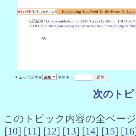
■22980
/inTopicNo.20)
Everything You Need To Be Aware Of Upv
□投稿者/
Door wimbledon
-(2023/07/15(Sat) 12:09:43) [193.150.70
□U R L/
http://henripoincarepapers.univ-nantes.fr/en/framepdf.php?url=ht
%%
チェック記事を
削除キー/
次のトピ
このトピック内容の全ページ数 
[
10
] [
11
] [
12
] [
13
] [
14
] [
15
] [
16