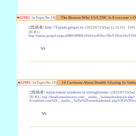
■22982
/inTopicNo.18)
The Reason Why USA THC Is Everyone's Ob
□投稿者/
http://Tujuan.grogol.us
-(2023/07/15(Sat) 12:10:15) [193.
□U R L/
http://tujuan.grogol.us/go/aHR0cHM6Ly93d3cudG9wc3RoY3Nob3A
%%
■22981
/inTopicNo.19)
14 Cartoons About Double Glazing In Sitti
□投稿者/
replacement windows in sittingbourne
-(2023/07/15(Sat)
□U R L/
http://detailcustomhomes.com/__media__/js/netsoltrademark.php?
d=raddubs.com%2F__media__%2Fjs%2Fnetsoltrademark.php%3Fd%3Dwww
%%