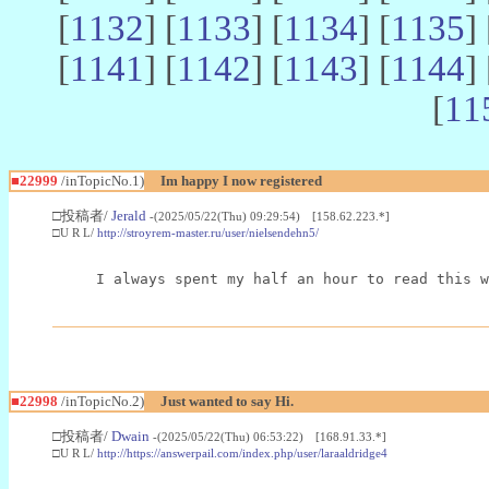
[
1132
] [
1133
] [
1134
] [
1135
] 
[
1141
] [
1142
] [
1143
] [
1144
] 
[
11
■22999
/inTopicNo.1)
Im happy I now registered
□投稿者/
Jerald
-(2025/05/22(Thu) 09:29:54) [158.62.223.*]
□U R L/
http://stroyrem-master.ru/user/nielsendehn5/
I always spent my half an hour to read this w
■22998
/inTopicNo.2)
Just wanted to say Hi.
□投稿者/
Dwain
-(2025/05/22(Thu) 06:53:22) [168.91.33.*]
□U R L/
http://https://answerpail.com/index.php/user/laraaldridge4