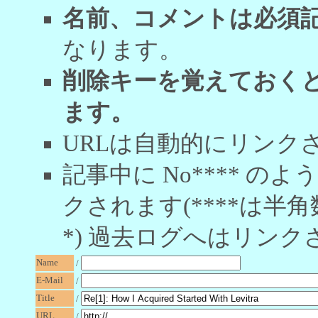
名前、コメントは必須
なります。
削除キーを覚えておく
ます。
URLは自動的にリンク
記事中に No**** 
クされます(****は半角
*) 過去ログへはリンク
Name
/
E-Mail
/
Title
/
URL
/