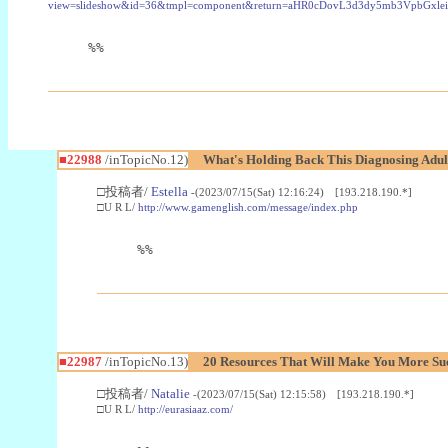
view=slideshow&id=36&tmpl=component&return=aHR0cDovL3d3dy5mb3Vpb
%%
■22988
/inTopicNo.12)
What's Holding Back This Diagnosing Adul
□投稿者/
Estella
-(2023/07/15(Sat) 12:16:24) [193.218.190.*]
□U R L/
http://www.gamenglish.com/message/index.php
%%
■22987
/inTopicNo.13)
20 Resources That Will Make You More Succ
□投稿者/
Natalie
-(2023/07/15(Sat) 12:15:58) [193.218.190.*]
□U R L/
http://eurasiaaz.com/