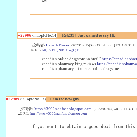
%%
■22986
/inTopicNo.14)
Re[231]: Just wanted to say Hi.
□投稿者/
CanadaPharm
-(2023/07/15(Sat) 12:14:57) [178.159.37.*]
□U R L/
http://cPFnjNIKUTwgQzN
canadian online drugstore <a href="
https://canadianphar
canadian pharmacy king reviews
https://canadianpharmac
canadian pharmacy 1 internet online drugstore
■22985
/inTopicNo.15)
I am the new guy
□投稿者/
https://3000manfaat.blogspot.com
-(2023/07/15(Sat) 12:11:37) 
□U R L/
http://https://3000manfaat.blogspot.com
If you want to obtain a good deal from this