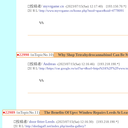
□投稿者/
myvrgame.cn
-(2023/07/15(Sat) 12:17:40) [193.150.70.*]
□U R L/
http://www.myvrgame.cn/home.php?mod=space&uid=4778091
%%
■22990
/inTopicNo.10)
Why Shop Tetrahydrocannabinol Can Be M
□投稿者/
Andreas
-(2023/07/15(Sat) 12:16:46) [193.218.190.*]
□U R L/
http://https://cse.google.rw/url?sa=t&url=https%3A%2F%2Fwww.
%%
■22989
/inTopicNo.11)
The Benefits Of Upvc Window Repairs Leeds At Leas
□投稿者/
door fitter Leeds
-(2023/07/15(Sat) 12:16:30) [193.218.190.*]
□U R L/
http://sheilagaff.net/index.php/media-gallery?