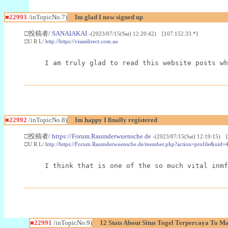
■22993
/inTopicNo.7)
Im glad I now signed up
□投稿者/
SANAIAKAI
-(2023/07/15(Sat) 12:20:42) [107.152.33.*]
□U R L/
http://https://visasdirect.com.au
I am truly glad to read this website posts wh
■22992
/inTopicNo.8)
Im happy I finally registered
□投稿者/
https://Forum.Raumderwuensche.de
-(2023/07/15(Sat) 12:19:15) 
□U R L/
http://https://Forum.Raumderwuensche.de/member.php?action=profile&uid=
I think that is one of the so much vital inmf
■22991
/inTopicNo.9)
12 Stats About Situs Togel Terpercaya To M