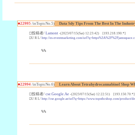
■22995
/inTopicNo.5)
Data Sdy Tips From The Best In The Industr
□投稿者/
Lamont
-(2023/07/15(Sat) 12:23:42) [193.218.190.*]
□U R L/
http://es-eventmarketing.com/url?q=https%3A%2F%2Fjamsspace.
%%
■22994
/inTopicNo.6)
Learn About Tetrahydrocannabinol Shop W
□投稿者/
cse.Google.Ae
-(2023/07/15(Sat) 12:22:51) [193.150.70.*]
□U R L/
http://cse.google.ae/url?q=https://www.topsthcshop.com/product/d
%%