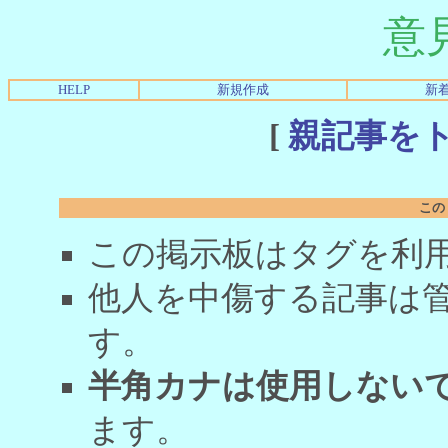
意
HELP
新規作成
新
[
親記事を
この
この掲示板はタグを利
他人を中傷する記事は
す。
半角カナは使用しない
ます。