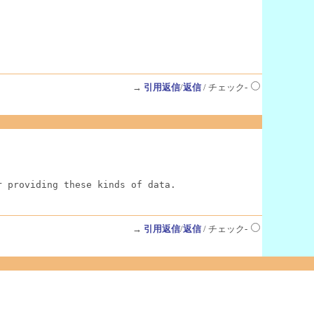
→
引用返信
/
返信
/ チェック-
r providing these kinds of data.
→
引用返信
/
返信
/ チェック-