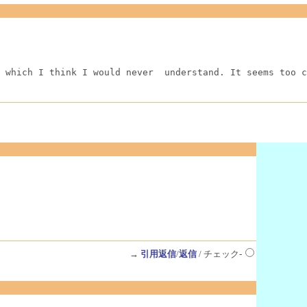
 which I think I would never  understand. It seems too c
→
引用返信
/
返信
/ チェック-