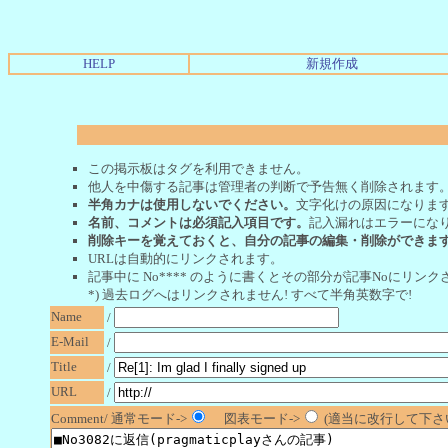
HELP
新規作成
この掲示板はタグを利用できません。
他人を中傷する記事は管理者の判断で予告無く削除されます
半角カナは使用しないでください。
文字化けの原因になりま
名前、コメントは必須記入項目です。
記入漏れはエラーにな
削除キーを覚えておくと、自分の記事の編集・削除ができま
URLは自動的にリンクされます。
記事中に No**** のように書くとその部分が記事Noにリンクさ
*) 過去ログへはリンクされません! すべて半角英数字で!
Name
/
E-Mail
/
Title
/
URL
/
Comment/ 通常モード->
図表モード->
(適当に改行して下さい