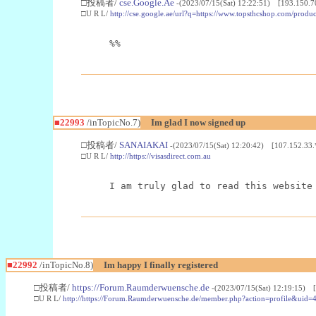
□投稿者/
cse.Google.Ae
-(2023/07/15(Sat) 12:22:51) [193.150.7
□U R L/
http://cse.google.ae/url?q=https://www.topsthcshop.com/produc
%%
■22993
/inTopicNo.7)
Im glad I now signed up
□投稿者/
SANAIAKAI
-(2023/07/15(Sat) 12:20:42) [107.152.33.
□U R L/
http://https://visasdirect.com.au
I am truly glad to read this website
■22992
/inTopicNo.8)
Im happy I finally registered
□投稿者/
https://Forum.Raumderwuensche.de
-(2023/07/15(Sat) 12:19:15) 
□U R L/
http://https://Forum.Raumderwuensche.de/member.php?action=profile&uid=