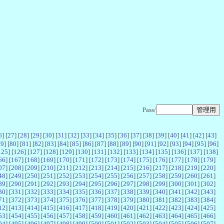
Pass/
6
] [
27
] [
28
] [
29
] [
30
] [
31
] [
32
] [
33
] [
34
] [
35
] [
36
] [
37
] [
38
] [
39
] [
40
] [
41
] [
42
] [
43
]
79
] [
80
] [
81
] [
82
] [
83
] [
84
] [
85
] [
86
] [
87
] [
88
] [
89
] [
90
] [
91
] [
92
] [
93
] [
94
] [
95
] [
96
]
125
] [
126
] [
127
] [
128
] [
129
] [
130
] [
131
] [
132
] [
133
] [
134
] [
135
] [
136
] [
137
] [
138
]
66
] [
167
] [
168
] [
169
] [
170
] [
171
] [
172
] [
173
] [
174
] [
175
] [
176
] [
177
] [
178
] [
179
]
07
] [
208
] [
209
] [
210
] [
211
] [
212
] [
213
] [
214
] [
215
] [
216
] [
217
] [
218
] [
219
] [
220
]
48
] [
249
] [
250
] [
251
] [
252
] [
253
] [
254
] [
255
] [
256
] [
257
] [
258
] [
259
] [
260
] [
261
]
89
] [
290
] [
291
] [
292
] [
293
] [
294
] [
295
] [
296
] [
297
] [
298
] [
299
] [
300
] [
301
] [
302
]
30
] [
331
] [
332
] [
333
] [
334
] [
335
] [
336
] [
337
] [
338
] [
339
] [
340
] [
341
] [
342
] [
343
]
71
] [
372
] [
373
] [
374
] [
375
] [
376
] [
377
] [
378
] [
379
] [
380
] [
381
] [
382
] [
383
] [
384
]
12
] [
413
] [
414
] [
415
] [
416
] [
417
] [
418
] [
419
] [
420
] [
421
] [
422
] [
423
] [
424
] [
425
]
53
] [
454
] [
455
] [
456
] [
457
] [
458
] [
459
] [
460
] [
461
] [
462
] [
463
] [
464
] [
465
] [
466
]
94
] [
495
] [
496
] [
497
] [
498
] [
499
] [
500
] [
501
] [
502
] [
503
] [
504
] [
505
] [
506
] [
507
]