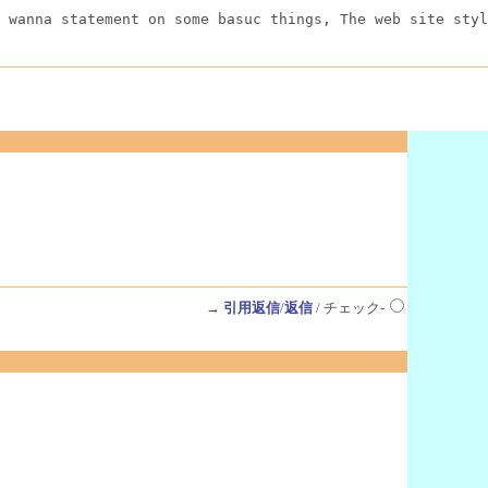
 wanna statement on some basuc things, The web site styl
→
引用返信
/
返信
/ チェック-