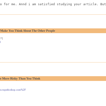
o for me. Annd i am satisfied studying your article. But
o Make You Think About The Other People
.*]
1
e More Risky Than You Think
www.topsthcshop.com%2F