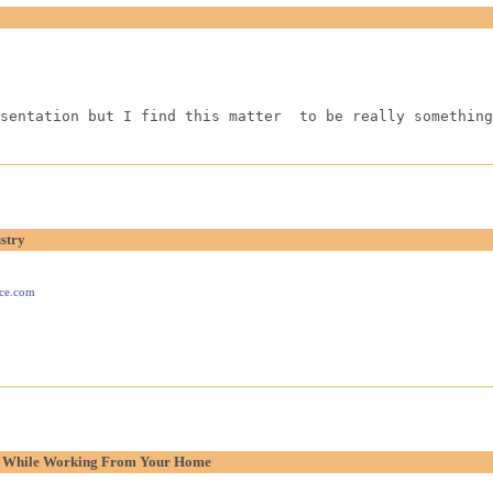
sentation but I find this matter  to be really something
stry
ace.com
p While Working From Your Home