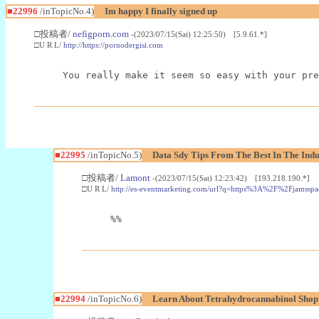
■22996
/inTopicNo.4)
Im happy I finally signed up
□投稿者/
nefigporn.com
-(2023/07/15(Sat) 12:25:50) [5.9.61.*]
□U R L/
http://https://pornodergisi.com
You really make it seem so easy with your pre
■22995
/inTopicNo.5)
Data Sdy Tips From The Best In The Indu
□投稿者/
Lamont
-(2023/07/15(Sat) 12:23:42) [193.218.190.*]
□U R L/
http://es-eventmarketing.com/url?q=https%3A%2F%2Fjamssp
%%
■22994
/inTopicNo.6)
Learn About Tetrahydrocannabinol Sho