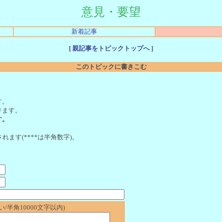
意見・要望
新着記事
[
親記事をトピックトップへ
]
このトピックに書きこむ
。
す。
ります。
す。
れます(****は半角数字)。
/半角10000文字以内)