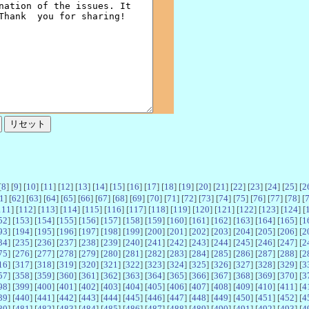
[
8
] [
9
] [
10
] [
11
] [
12
] [
13
] [
14
] [
15
] [
16
] [
17
] [
18
] [
19
] [
20
] [
21
] [
22
] [
23
] [
24
] [
25
] [
2
1
] [
62
] [
63
] [
64
] [
65
] [
66
] [
67
] [
68
] [
69
] [
70
] [
71
] [
72
] [
73
] [
74
] [
75
] [
76
] [
77
] [
78
] [
111
] [
112
] [
113
] [
114
] [
115
] [
116
] [
117
] [
118
] [
119
] [
120
] [
121
] [
122
] [
123
] [
124
] [
52
] [
153
] [
154
] [
155
] [
156
] [
157
] [
158
] [
159
] [
160
] [
161
] [
162
] [
163
] [
164
] [
165
] [
1
93
] [
194
] [
195
] [
196
] [
197
] [
198
] [
199
] [
200
] [
201
] [
202
] [
203
] [
204
] [
205
] [
206
] [
2
34
] [
235
] [
236
] [
237
] [
238
] [
239
] [
240
] [
241
] [
242
] [
243
] [
244
] [
245
] [
246
] [
247
] [
2
75
] [
276
] [
277
] [
278
] [
279
] [
280
] [
281
] [
282
] [
283
] [
284
] [
285
] [
286
] [
287
] [
288
] [
2
16
] [
317
] [
318
] [
319
] [
320
] [
321
] [
322
] [
323
] [
324
] [
325
] [
326
] [
327
] [
328
] [
329
] [
3
57
] [
358
] [
359
] [
360
] [
361
] [
362
] [
363
] [
364
] [
365
] [
366
] [
367
] [
368
] [
369
] [
370
] [
3
98
] [
399
] [
400
] [
401
] [
402
] [
403
] [
404
] [
405
] [
406
] [
407
] [
408
] [
409
] [
410
] [
411
] [
4
39
] [
440
] [
441
] [
442
] [
443
] [
444
] [
445
] [
446
] [
447
] [
448
] [
449
] [
450
] [
451
] [
452
] [
4
80
] [
481
] [
482
] [
483
] [
484
] [
485
] [
486
] [
487
] [
488
] [
489
] [
490
] [
491
] [
492
] [
493
] [
4