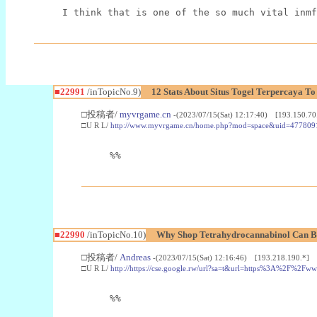
I think that is one of the so much vital inmf
■22991
/inTopicNo.9)
12 Stats About Situs Togel Terpercaya T
□投稿者/
myvrgame.cn
-(2023/07/15(Sat) 12:17:40) [193.150.70
□U R L/
http://www.myvrgame.cn/home.php?mod=space&uid=477809
%%
■22990
/inTopicNo.10)
Why Shop Tetrahydrocannabinol Can B
□投稿者/
Andreas
-(2023/07/15(Sat) 12:16:46) [193.218.190.*]
□U R L/
http://https://cse.google.rw/url?sa=t&url=https%3A%2F%2F
%%