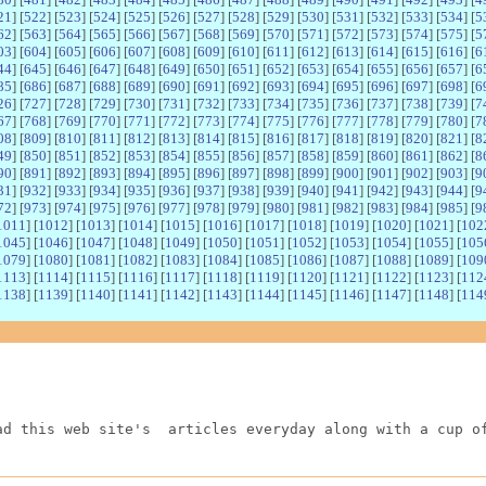
21
] [
522
] [
523
] [
524
] [
525
] [
526
] [
527
] [
528
] [
529
] [
530
] [
531
] [
532
] [
533
] [
534
] [
5
62
] [
563
] [
564
] [
565
] [
566
] [
567
] [
568
] [
569
] [
570
] [
571
] [
572
] [
573
] [
574
] [
575
] [
5
03
] [
604
] [
605
] [
606
] [
607
] [
608
] [
609
] [
610
] [
611
] [
612
] [
613
] [
614
] [
615
] [
616
] [
6
44
] [
645
] [
646
] [
647
] [
648
] [
649
] [
650
] [
651
] [
652
] [
653
] [
654
] [
655
] [
656
] [
657
] [
6
85
] [
686
] [
687
] [
688
] [
689
] [
690
] [
691
] [
692
] [
693
] [
694
] [
695
] [
696
] [
697
] [
698
] [
6
26
] [
727
] [
728
] [
729
] [
730
] [
731
] [
732
] [
733
] [
734
] [
735
] [
736
] [
737
] [
738
] [
739
] [
7
67
] [
768
] [
769
] [
770
] [
771
] [
772
] [
773
] [
774
] [
775
] [
776
] [
777
] [
778
] [
779
] [
780
] [
7
08
] [
809
] [
810
] [
811
] [
812
] [
813
] [
814
] [
815
] [
816
] [
817
] [
818
] [
819
] [
820
] [
821
] [
8
49
] [
850
] [
851
] [
852
] [
853
] [
854
] [
855
] [
856
] [
857
] [
858
] [
859
] [
860
] [
861
] [
862
] [
8
90
] [
891
] [
892
] [
893
] [
894
] [
895
] [
896
] [
897
] [
898
] [
899
] [
900
] [
901
] [
902
] [
903
] [
9
31
] [
932
] [
933
] [
934
] [
935
] [
936
] [
937
] [
938
] [
939
] [
940
] [
941
] [
942
] [
943
] [
944
] [
9
72
] [
973
] [
974
] [
975
] [
976
] [
977
] [
978
] [
979
] [
980
] [
981
] [
982
] [
983
] [
984
] [
985
] [
9
1011
] [
1012
] [
1013
] [
1014
] [
1015
] [
1016
] [
1017
] [
1018
] [
1019
] [
1020
] [
1021
] [
102
1045
] [
1046
] [
1047
] [
1048
] [
1049
] [
1050
] [
1051
] [
1052
] [
1053
] [
1054
] [
1055
] [
105
1079
] [
1080
] [
1081
] [
1082
] [
1083
] [
1084
] [
1085
] [
1086
] [
1087
] [
1088
] [
1089
] [
109
1113
] [
1114
] [
1115
] [
1116
] [
1117
] [
1118
] [
1119
] [
1120
] [
1121
] [
1122
] [
1123
] [
112
1138
] [
1139
] [
1140
] [
1141
] [
1142
] [
1143
] [
1144
] [
1145
] [
1146
] [
1147
] [
1148
] [
114
ad this web site's  articles everyday along with a cup o