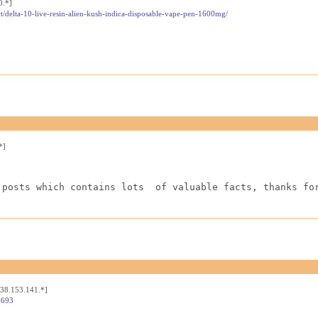
0.*]
t/delta-10-live-resin-alien-kush-indica-disposable-vape-pen-1600mg/
*]
 posts which contains lots  of valuable facts, thanks fo
[38.153.141.*]
4693