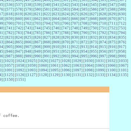
35
] [
536
] [
537
] [
538
] [
539
] [
540
] [
541
] [
542
] [
543
] [
544
] [
545
] [
546
] [
547
] [
548
]
76
] [
577
] [
578
] [
579
] [
580
] [
581
] [
582
] [
583
] [
584
] [
585
] [
586
] [
587
] [
588
] [
589
]
17
] [
618
] [
619
] [
620
] [
621
] [
622
] [
623
] [
624
] [
625
] [
626
] [
627
] [
628
] [
629
] [
630
]
58
] [
659
] [
660
] [
661
] [
662
] [
663
] [
664
] [
665
] [
666
] [
667
] [
668
] [
669
] [
670
] [
671
]
99
] [
700
] [
701
] [
702
] [
703
] [
704
] [
705
] [
706
] [
707
] [
708
] [
709
] [
710
] [
711
] [
712
]
40
] [
741
] [
742
] [
743
] [
744
] [
745
] [
746
] [
747
] [
748
] [
749
] [
750
] [
751
] [
752
] [
753
]
81
] [
782
] [
783
] [
784
] [
785
] [
786
] [
787
] [
788
] [
789
] [
790
] [
791
] [
792
] [
793
] [
794
]
22
] [
823
] [
824
] [
825
] [
826
] [
827
] [
828
] [
829
] [
830
] [
831
] [
832
] [
833
] [
834
] [
835
]
63
] [
864
] [
865
] [
866
] [
867
] [
868
] [
869
] [
870
] [
871
] [
872
] [
873
] [
874
] [
875
] [
876
]
04
] [
905
] [
906
] [
907
] [
908
] [
909
] [
910
] [
911
] [
912
] [
913
] [
914
] [
915
] [
916
] [
917
]
45
] [
946
] [
947
] [
948
] [
949
] [
950
] [
951
] [
952
] [
953
] [
954
] [
955
] [
956
] [
957
] [
958
]
86
] [
987
] [
988
] [
989
] [
990
] [
991
] [
992
] [
993
] [
994
] [
995
] [
996
] [
997
] [
998
] [
999
]
2
] [
1023
] [
1024
] [
1025
] [
1026
] [
1027
] [
1028
] [
1029
] [
1030
] [
1031
] [
1032
] [
1033
]
6
] [
1057
] [
1058
] [
1059
] [
1060
] [
1061
] [
1062
] [
1063
] [
1064
] [
1065
] [
1066
] [
1067
]
0
] [
1091
] [
1092
] [
1093
] [
1094
] [
1095
] [
1096
] [
1097
] [
1098
] [
1099
] [
1100
] [
1101
]
4
] [
1125
] [
1126
] [
1127
] [
1128
] [
1129
] [
1130
] [
1131
] [
1132
] [
1133
] [
1134
] [
1135
]
9
] [
1150
] [
1151
]
f coffee.