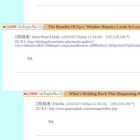
■22989
/inTopicNo.11)
The Benefits Of Upvc Window Repairs Leeds At Leas
□投稿者/
door fitter Leeds
-(2023/07/15(Sat) 12:16:30) [193.218.190.*]
□U R L/
http://sheilagaff.net/index.php/media-gallery?
view=slideshow&id=36&tmpl=component&return=aHR0cDovL3d3dy5mb3Vpb
%%
■22988
/inTopicNo.12)
What's Holding Back This Diagnosing A
□投稿者/
Estella
-(2023/07/15(Sat) 12:16:24) [193.218.190.*]
□U R L/
http://www.gamenglish.com/message/index.php
%%