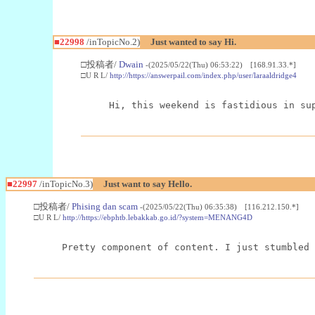
■22998
/inTopicNo.2)
Just wanted to say Hi.
□投稿者/
Dwain
-(2025/05/22(Thu) 06:53:22) [168.91.33.*]
□U R L/
http://https://answerpail.com/index.php/user/laraaldridge4
Hi, this weekend is fastidious in su
■22997
/inTopicNo.3)
Just want to say Hello.
□投稿者/
Phising dan scam
-(2025/05/22(Thu) 06:35:38) [116.212.150.*]
□U R L/
http://https://ebphtb.lebakkab.go.id/?system=MENANG4D
Pretty component of content. I just stumbled 