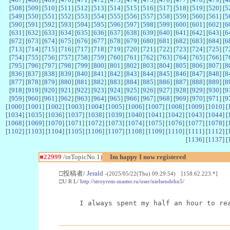
[
508
] [
509
] [
510
] [
511
] [
512
] [
513
] [
514
] [
515
] [
516
] [
517
] [
518
] [
519
] [
520
] [
5
[
549
] [
550
] [
551
] [
552
] [
553
] [
554
] [
555
] [
556
] [
557
] [
558
] [
559
] [
560
] [
561
] [
5
[
590
] [
591
] [
592
] [
593
] [
594
] [
595
] [
596
] [
597
] [
598
] [
599
] [
600
] [
601
] [
602
] [
6
[
631
] [
632
] [
633
] [
634
] [
635
] [
636
] [
637
] [
638
] [
639
] [
640
] [
641
] [
642
] [
643
] [
6
[
672
] [
673
] [
674
] [
675
] [
676
] [
677
] [
678
] [
679
] [
680
] [
681
] [
682
] [
683
] [
684
] [
6
[
713
] [
714
] [
715
] [
716
] [
717
] [
718
] [
719
] [
720
] [
721
] [
722
] [
723
] [
724
] [
725
] [
7
[
754
] [
755
] [
756
] [
757
] [
758
] [
759
] [
760
] [
761
] [
762
] [
763
] [
764
] [
765
] [
766
] [
7
[
795
] [
796
] [
797
] [
798
] [
799
] [
800
] [
801
] [
802
] [
803
] [
804
] [
805
] [
806
] [
807
] [
8
[
836
] [
837
] [
838
] [
839
] [
840
] [
841
] [
842
] [
843
] [
844
] [
845
] [
846
] [
847
] [
848
] [
8
[
877
] [
878
] [
879
] [
880
] [
881
] [
882
] [
883
] [
884
] [
885
] [
886
] [
887
] [
888
] [
889
] [
8
[
918
] [
919
] [
920
] [
921
] [
922
] [
923
] [
924
] [
925
] [
926
] [
927
] [
928
] [
929
] [
930
] [
9
[
959
] [
960
] [
961
] [
962
] [
963
] [
964
] [
965
] [
966
] [
967
] [
968
] [
969
] [
970
] [
971
] [
9
[
1000
] [
1001
] [
1002
] [
1003
] [
1004
] [
1005
] [
1006
] [
1007
] [
1008
] [
1009
] [
1010
] [
[
1034
] [
1035
] [
1036
] [
1037
] [
1038
] [
1039
] [
1040
] [
1041
] [
1042
] [
1043
] [
1044
] [
[
1068
] [
1069
] [
1070
] [
1071
] [
1072
] [
1073
] [
1074
] [
1075
] [
1076
] [
1077
] [
1078
] [
[
1102
] [
1103
] [
1104
] [
1105
] [
1106
] [
1107
] [
1108
] [
1109
] [
1110
] [
1111
] [
1112
] [
[
1136
] [
1137
] [
■22999
/inTopicNo.1)
Im happy I now registered
□投稿者/
Jerald
-(2025/05/22(Thu) 09:29:54) [158.62.223.*]
□U R L/
http://stroyrem-master.ru/user/nielsendehn5/
I always spent my half an hour to re