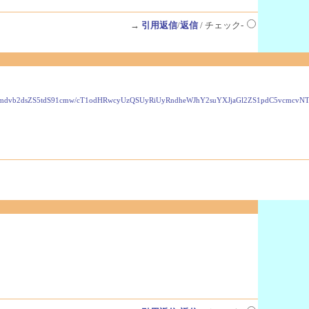
→
引用返信
/
返信
/ チェック-
VzLmdvb2dsZS5tdS91cmw/cT1odHRwcyUzQSUyRiUyRndheWJhY2suYXJjaGl2ZS1pdC5vcmc