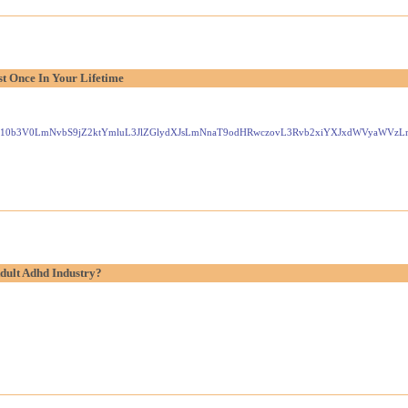
t Once In Your Lifetime
Gxlei10b3V0LmNvbS9jZ2ktYmluL3JlZGlydXJsLmNnaT9odHRwczovL3Rvb2xiYXJxdWVyaW
dult Adhd Industry?