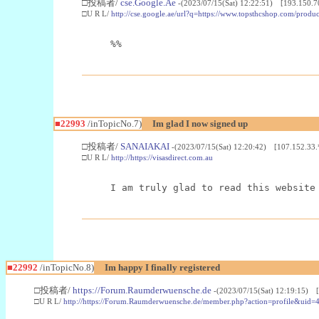
□投稿者/
cse.Google.Ae
-(2023/07/15(Sat) 12:22:51) [193.150.7
□U R L/
http://cse.google.ae/url?q=https://www.topsthcshop.com/produc
%%
■22993
/inTopicNo.7)
Im glad I now signed up
□投稿者/
SANAIAKAI
-(2023/07/15(Sat) 12:20:42) [107.152.33.
□U R L/
http://https://visasdirect.com.au
I am truly glad to read this website
■22992
/inTopicNo.8)
Im happy I finally registered
□投稿者/
https://Forum.Raumderwuensche.de
-(2023/07/15(Sat) 12:19:15) 
□U R L/
http://https://Forum.Raumderwuensche.de/member.php?action=profile&uid=