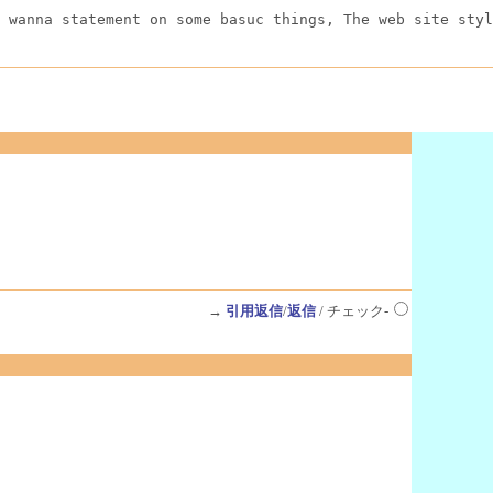
 wanna statement on some basuc things, The web site styl
→
引用返信
/
返信
/ チェック-