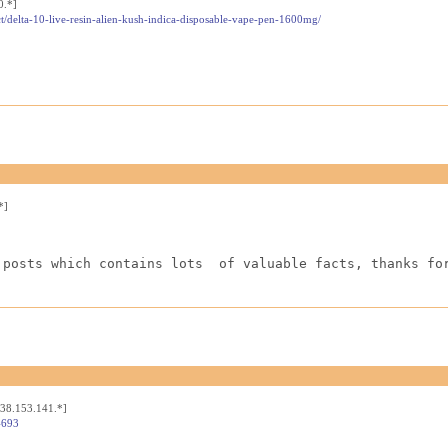
0.*]
t/delta-10-live-resin-alien-kush-indica-disposable-vape-pen-1600mg/
*]
 posts which contains lots  of valuable facts, thanks fo
[38.153.141.*]
4693