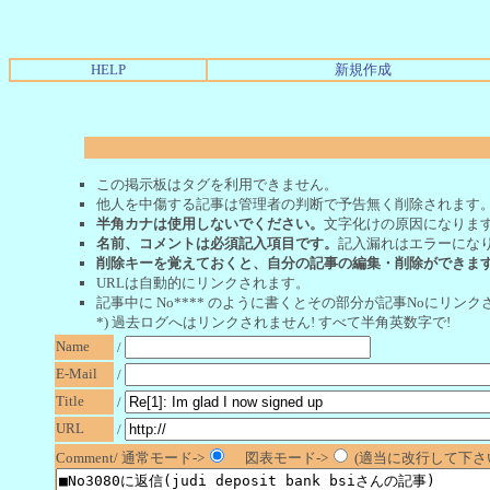
HELP
新規作成
この掲示板はタグを利用できません。
他人を中傷する記事は管理者の判断で予告無く削除されます
半角カナは使用しないでください。
文字化けの原因になりま
名前、コメントは必須記入項目です。
記入漏れはエラーにな
削除キーを覚えておくと、自分の記事の編集・削除ができま
URLは自動的にリンクされます。
記事中に No**** のように書くとその部分が記事Noにリンクさ
*) 過去ログへはリンクされません! すべて半角英数字で!
Name
/
E-Mail
/
Title
/
URL
/
Comment/ 通常モード->
図表モード->
(適当に改行して下さい