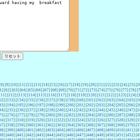
[
8
] [
9
] [
10
] [
11
] [
12
] [
13
] [
14
] [
15
] [
16
] [
17
] [
18
] [
19
] [
20
] [
21
] [
22
] [
23
] [
24
] [
25
] [
2
1
] [
62
] [
63
] [
64
] [
65
] [
66
] [
67
] [
68
] [
69
] [
70
] [
71
] [
72
] [
73
] [
74
] [
75
] [
76
] [
77
] [
78
] [
111
] [
112
] [
113
] [
114
] [
115
] [
116
] [
117
] [
118
] [
119
] [
120
] [
121
] [
122
] [
123
] [
124
] [
52
] [
153
] [
154
] [
155
] [
156
] [
157
] [
158
] [
159
] [
160
] [
161
] [
162
] [
163
] [
164
] [
165
] [
1
93
] [
194
] [
195
] [
196
] [
197
] [
198
] [
199
] [
200
] [
201
] [
202
] [
203
] [
204
] [
205
] [
206
] [
2
34
] [
235
] [
236
] [
237
] [
238
] [
239
] [
240
] [
241
] [
242
] [
243
] [
244
] [
245
] [
246
] [
247
] [
2
75
] [
276
] [
277
] [
278
] [
279
] [
280
] [
281
] [
282
] [
283
] [
284
] [
285
] [
286
] [
287
] [
288
] [
2
16
] [
317
] [
318
] [
319
] [
320
] [
321
] [
322
] [
323
] [
324
] [
325
] [
326
] [
327
] [
328
] [
329
] [
3
57
] [
358
] [
359
] [
360
] [
361
] [
362
] [
363
] [
364
] [
365
] [
366
] [
367
] [
368
] [
369
] [
370
] [
3
98
] [
399
] [
400
] [
401
] [
402
] [
403
] [
404
] [
405
] [
406
] [
407
] [
408
] [
409
] [
410
] [
411
] [
4
39
] [
440
] [
441
] [
442
] [
443
] [
444
] [
445
] [
446
] [
447
] [
448
] [
449
] [
450
] [
451
] [
452
] [
4
80
] [
481
] [
482
] [
483
] [
484
] [
485
] [
486
] [
487
] [
488
] [
489
] [
490
] [
491
] [
492
] [
493
] [
4