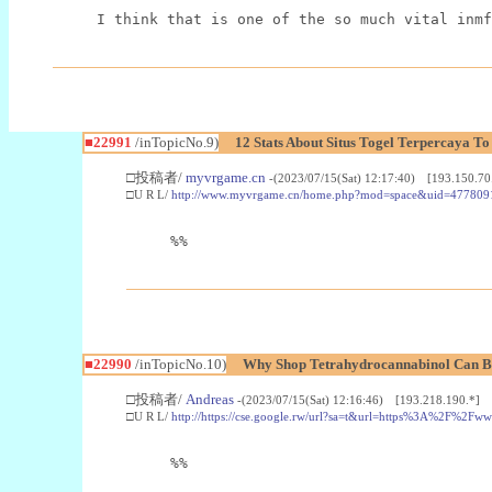
I think that is one of the so much vital inmf
■22991
/inTopicNo.9)
12 Stats About Situs Togel Terpercaya T
□投稿者/
myvrgame.cn
-(2023/07/15(Sat) 12:17:40) [193.150.70
□U R L/
http://www.myvrgame.cn/home.php?mod=space&uid=477809
%%
■22990
/inTopicNo.10)
Why Shop Tetrahydrocannabinol Can B
□投稿者/
Andreas
-(2023/07/15(Sat) 12:16:46) [193.218.190.*]
□U R L/
http://https://cse.google.rw/url?sa=t&url=https%3A%2F%2F
%%