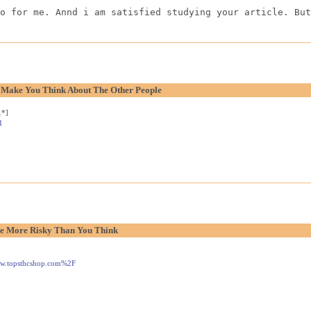
o for me. Annd i am satisfied studying your article. But
o Make You Think About The Other People
.*]
1
e More Risky Than You Think
www.topsthcshop.com%2F