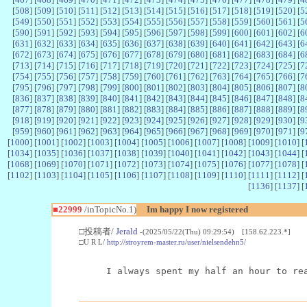
[
508
] [
509
] [
510
] [
511
] [
512
] [
513
] [
514
] [
515
] [
516
] [
517
] [
518
] [
519
] [
520
] [
5
[
549
] [
550
] [
551
] [
552
] [
553
] [
554
] [
555
] [
556
] [
557
] [
558
] [
559
] [
560
] [
561
] [
5
[
590
] [
591
] [
592
] [
593
] [
594
] [
595
] [
596
] [
597
] [
598
] [
599
] [
600
] [
601
] [
602
] [
6
[
631
] [
632
] [
633
] [
634
] [
635
] [
636
] [
637
] [
638
] [
639
] [
640
] [
641
] [
642
] [
643
] [
6
[
672
] [
673
] [
674
] [
675
] [
676
] [
677
] [
678
] [
679
] [
680
] [
681
] [
682
] [
683
] [
684
] [
6
[
713
] [
714
] [
715
] [
716
] [
717
] [
718
] [
719
] [
720
] [
721
] [
722
] [
723
] [
724
] [
725
] [
7
[
754
] [
755
] [
756
] [
757
] [
758
] [
759
] [
760
] [
761
] [
762
] [
763
] [
764
] [
765
] [
766
] [
7
[
795
] [
796
] [
797
] [
798
] [
799
] [
800
] [
801
] [
802
] [
803
] [
804
] [
805
] [
806
] [
807
] [
8
[
836
] [
837
] [
838
] [
839
] [
840
] [
841
] [
842
] [
843
] [
844
] [
845
] [
846
] [
847
] [
848
] [
8
[
877
] [
878
] [
879
] [
880
] [
881
] [
882
] [
883
] [
884
] [
885
] [
886
] [
887
] [
888
] [
889
] [
8
[
918
] [
919
] [
920
] [
921
] [
922
] [
923
] [
924
] [
925
] [
926
] [
927
] [
928
] [
929
] [
930
] [
9
[
959
] [
960
] [
961
] [
962
] [
963
] [
964
] [
965
] [
966
] [
967
] [
968
] [
969
] [
970
] [
971
] [
9
[
1000
] [
1001
] [
1002
] [
1003
] [
1004
] [
1005
] [
1006
] [
1007
] [
1008
] [
1009
] [
1010
] [
[
1034
] [
1035
] [
1036
] [
1037
] [
1038
] [
1039
] [
1040
] [
1041
] [
1042
] [
1043
] [
1044
] [
[
1068
] [
1069
] [
1070
] [
1071
] [
1072
] [
1073
] [
1074
] [
1075
] [
1076
] [
1077
] [
1078
] [
[
1102
] [
1103
] [
1104
] [
1105
] [
1106
] [
1107
] [
1108
] [
1109
] [
1110
] [
1111
] [
1112
] [
[
1136
] [
1137
] [
■22999
/inTopicNo.1)
Im happy I now registered
□投稿者/
Jerald
-(2025/05/22(Thu) 09:29:54) [158.62.223.*]
□U R L/
http://stroyrem-master.ru/user/nielsendehn5/
I always spent my half an hour to re