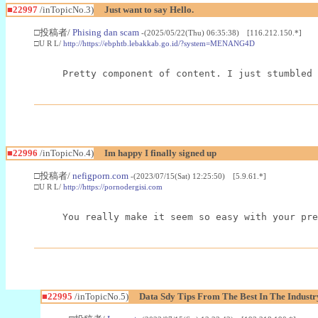
■22997
/inTopicNo.3)
Just want to say Hello.
□投稿者/
Phising dan scam
-(2025/05/22(Thu) 06:35:38) [116.212.150.*]
□U R L/
http://https://ebphtb.lebakkab.go.id/?system=MENANG4D
Pretty component of content. I just stumbled 
■22996
/inTopicNo.4)
Im happy I finally signed up
□投稿者/
nefigporn.com
-(2023/07/15(Sat) 12:25:50) [5.9.61.*]
□U R L/
http://https://pornodergisi.com
You really make it seem so easy with your pre
■22995
/inTopicNo.5)
Data Sdy Tips From The Best In The Industr