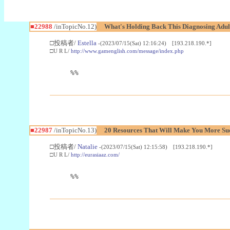
■22988
/inTopicNo.12)
What's Holding Back This Diagnosing Adul
□投稿者/
Estella
-(2023/07/15(Sat) 12:16:24) [193.218.190.*]
□U R L/
http://www.gamenglish.com/message/index.php
%%
■22987
/inTopicNo.13)
20 Resources That Will Make You More Succ
□投稿者/
Natalie
-(2023/07/15(Sat) 12:15:58) [193.218.190.*]
□U R L/
http://eurasiaaz.com/
%%