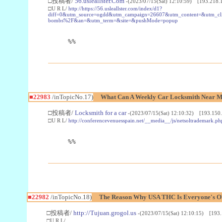
□投稿者/
56.usleallster.Com
-(2023/07/15(Sat) 12:10:59) [193.218.
□U R L/
http://https://56.usleallster.com/index/d1?
diff=0&utm_source=ogdd&utm_campaign=26607&utm_content=&utm_cl
bombs%2F&an=&utm_term=&site=&pushMode=popup
%%
■22983
/inTopicNo.17)
What Can A Weekly Car Locksmith Near Me
□投稿者/
Locksmith for a car
-(2023/07/15(Sat) 12:10:32) [193.150.
□U R L/
http://conferencevenuesspain.net/__media__/js/netsoltrademark
%%
■22982
/inTopicNo.18)
The Reason Why USA THC Is Everyone's Ob
□投稿者/
http://Tujuan.grogol.us
-(2023/07/15(Sat) 12:10:15) [193.
□U R L/