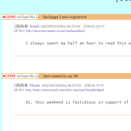
■22999
/inTopicNo.1)
Im happy I now registered
□投稿者/
Jerald
-(2025/05/22(Thu) 09:29:54) [158.62.223.*]
□U R L/
http://stroyrem-master.ru/user/nielsendehn5/
I always spent my half an hour to read this w
■22998
/inTopicNo.2)
Just wanted to say Hi.
□投稿者/
Dwain
-(2025/05/22(Thu) 06:53:22) [168.91.33.*]
□U R L/
http://https://answerpail.com/index.php/user/laraaldridge4
Hi, this weekend is fastidious in support of 