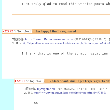
I am truly glad to read this website posts wh
■22992
/inTopicNo.8)
Im happy I finally registered
□投稿者/
https://Forum.Raumderwuensche.de
-(2023/07/15(Sat) 12:19:15) 
□U R L/
http://https://Forum.Raumderwuensche.de/member.php?action=profile&uid=
I think that is one of the so much vital inmf
■22991
/inTopicNo.9)
12 Stats About Situs Togel Terpercaya To M
□投稿者/
myvrgame.cn
-(2023/07/15(Sat) 12:17:40) [193.150.70.*]
□U R L/
http://www.myvrgame.cn/home.php?mod=space&uid=4778091
%%