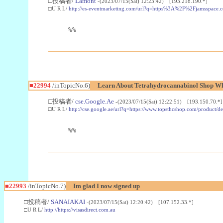
□投稿者/
Lamont
-(2023/07/15(Sat) 12:23:42) [193.218.190.*]
□U R L/
http://es-eventmarketing.com/url?q=https%3A%2F%2Fjamsspace.
%%
■22994
/inTopicNo.6)
Learn About Tetrahydrocannabinol Shop W
□投稿者/
cse.Google.Ae
-(2023/07/15(Sat) 12:22:51) [193.150.70.*]
□U R L/
http://cse.google.ae/url?q=https://www.topsthcshop.com/product/d
%%
■22993
/inTopicNo.7)
Im glad I now signed up
□投稿者/
SANAIAKAI
-(2023/07/15(Sat) 12:20:42) [107.152.33.*]
□U R L/
http://https://visasdirect.com.au