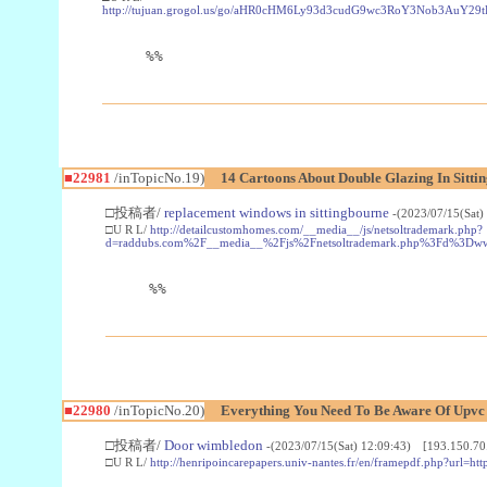
http://tujuan.grogol.us/go/aHR0cHM6Ly93d3cudG9wc3RoY3Nob3A
%%
■22981
/inTopicNo.19)
14 Cartoons About Double Glazing In Sitti
□投稿者/
replacement windows in sittingbourne
-(2023/07/15(Sat)
□U R L/
http://detailcustomhomes.com/__media__/js/netsoltrademark.php?
d=raddubs.com%2F__media__%2Fjs%2Fnetsoltrademark.php%3Fd%3Dwww
%%
■22980
/inTopicNo.20)
Everything You Need To Be Aware Of Upv
□投稿者/
Door wimbledon
-(2023/07/15(Sat) 12:09:43) [193.150.70
□U R L/
http://henripoincarepapers.univ-nantes.fr/en/framepdf.php?url=ht