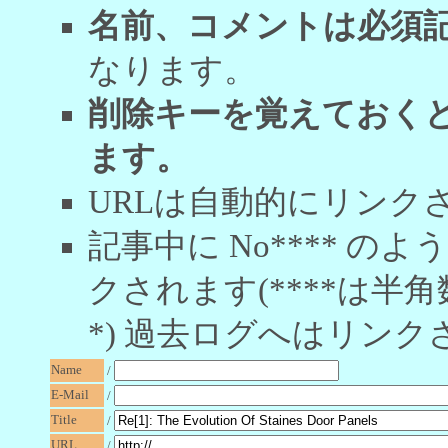
名前、コメントは必須
なります。
削除キーを覚えておく
ます。
URLは自動的にリンク
記事中に No**** 
クされます(****は半角
*) 過去ログへはリンク
Name
/
E-Mail
/
Title
/
URL
/