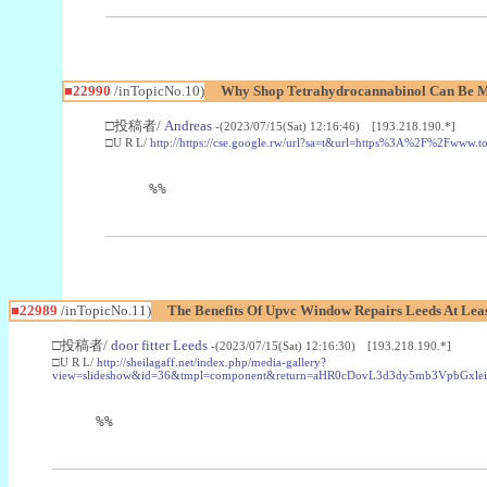
■22990
/inTopicNo.10)
Why Shop Tetrahydrocannabinol Can Be M
□投稿者/
Andreas
-(2023/07/15(Sat) 12:16:46) [193.218.190.*]
□U R L/
http://https://cse.google.rw/url?sa=t&url=https%3A%2F%2Fwww.
%%
■22989
/inTopicNo.11)
The Benefits Of Upvc Window Repairs Leeds At Leas
□投稿者/
door fitter Leeds
-(2023/07/15(Sat) 12:16:30) [193.218.190.*]
□U R L/
http://sheilagaff.net/index.php/media-gallery?
view=slideshow&id=36&tmpl=component&return=aHR0cDovL3d3dy5mb3Vpb
%%