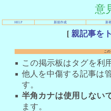
意
HELP
新規作成
新
[
親記事を
この
この掲示板はタグを利
他人を中傷する記事は
す。
半角カナは使用しない
ます。