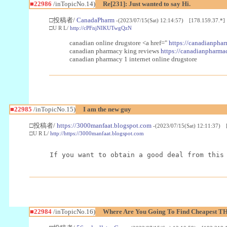
■22986
/inTopicNo.14)
Re[231]: Just wanted to say Hi.
□投稿者/
CanadaPharm
-(2023/07/15(Sat) 12:14:57) [178.159.37.*]
□U R L/
http://cPFnjNIKUTwgQzN
canadian online drugstore <a href="
https://canadianphar
canadian pharmacy king reviews
https://canadianpharmac
canadian pharmacy 1 internet online drugstore
■22985
/inTopicNo.15)
I am the new guy
□投稿者/
https://3000manfaat.blogspot.com
-(2023/07/15(Sat) 12:11:37) 
□U R L/
http://https://3000manfaat.blogspot.com
If you want to obtain a good deal from this
■22984
/inTopicNo.16)
Where Are You Going To Find Cheapest TH