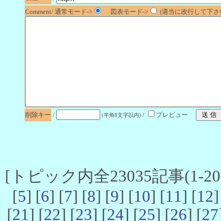
Comment/ 通常モード->
図表モード->
(適当に改行して下さい
削除キー
/
/
プレビュー
(半角8文字以内)
[トピック内全23035記事(1-20 
[
5
] [
6
] [
7
] [
8
] [
9
] [
10
] [
11
] [
12
]
[
21
] [
22
] [
23
] [
24
] [
25
] [
26
] [
27