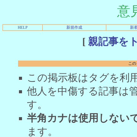
意
HELP
新規作成
新
[
親記事を
この
この掲示板はタグを利
他人を中傷する記事は
す。
半角カナは使用しない
ます。