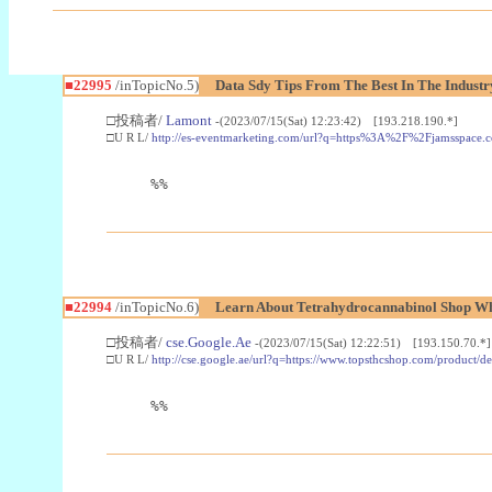
■22995
/inTopicNo.5)
Data Sdy Tips From The Best In The Industr
□投稿者/
Lamont
-(2023/07/15(Sat) 12:23:42) [193.218.190.*]
□U R L/
http://es-eventmarketing.com/url?q=https%3A%2F%2Fjamsspace.
%%
■22994
/inTopicNo.6)
Learn About Tetrahydrocannabinol Shop W
□投稿者/
cse.Google.Ae
-(2023/07/15(Sat) 12:22:51) [193.150.70.*]
□U R L/
http://cse.google.ae/url?q=https://www.topsthcshop.com/product/d
%%