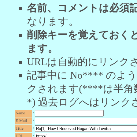
名前、コメントは必須
なります。
削除キーを覚えておく
ます。
URLは自動的にリンク
記事中に No**** 
クされます(****は半角
*) 過去ログへはリンク
Name
/
E-Mail
/
Title
/
URL
/