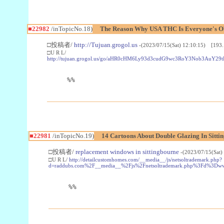
■22982
/inTopicNo.18)
The Reason Why USA THC Is Everyone's Ob
□投稿者/
http://Tujuan.grogol.us
-(2023/07/15(Sat) 12:10:15) [193.
□U R L/
http://tujuan.grogol.us/go/aHR0cHM6Ly93d3cudG9wc3RoY3Nob3A
%%
■22981
/inTopicNo.19)
14 Cartoons About Double Glazing In Sitti
□投稿者/
replacement windows in sittingbourne
-(2023/07/15(Sat)
□U R L/
http://detailcustomhomes.com/__media__/js/netsoltrademark.php?
d=raddubs.com%2F__media__%2Fjs%2Fnetsoltrademark.php%3Fd%3Dwww
%%