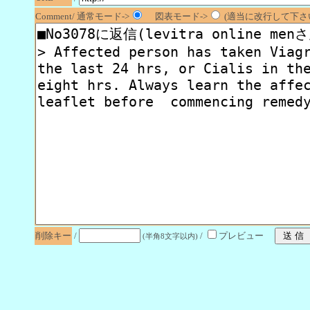
Comment/ 通常モード->
図表モード->
(適当に改行して下さい
削除キー
/
/
プレビュー
(半角8文字以内)