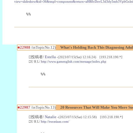
view=slideshow&id=36&tmpl=component&return=aHR0cDovL3d3dy5mb3Vpb
%%
■22988
/inTopicNo.12)
What's Holding Back This Diagnosing Adul
□投稿者/
Estella
-(2023/07/15(Sat) 12:16:24) [193.218.190.*]
□U R L/
http://www.gamenglish.com/message/index.php
%%
■22987
/inTopicNo.13)
20 Resources That Will Make You More Succ
□投稿者/
Natalie
-(2023/07/15(Sat) 12:15:58) [193.218.190.*]
□U R L/
http://eurasiaaz.com/