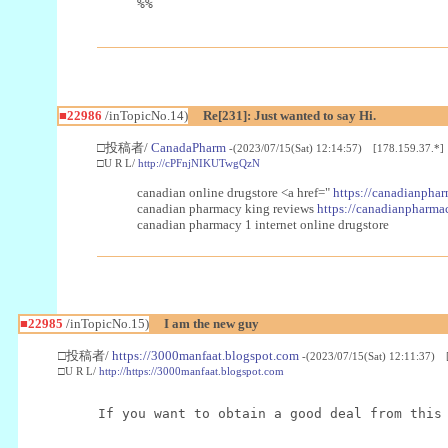
%%
■22986
/inTopicNo.14)
Re[231]: Just wanted to say Hi.
□投稿者/
CanadaPharm
-(2023/07/15(Sat) 12:14:57) [178.159.37.*]
□U R L/
http://cPFnjNIKUTwgQzN
canadian online drugstore <a href="
https://canadianphar
canadian pharmacy king reviews
https://canadianpharmac
canadian pharmacy 1 internet online drugstore
■22985
/inTopicNo.15)
I am the new guy
□投稿者/
https://3000manfaat.blogspot.com
-(2023/07/15(Sat) 12:11:37) 
□U R L/
http://https://3000manfaat.blogspot.com
If you want to obtain a good deal from this