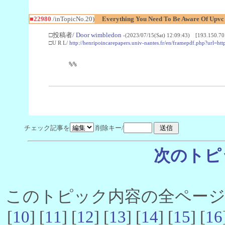
■22980
/inTopicNo.20)
Everything You Need To Be Aware Of Upv
□投稿者/
Door wimbledon
-(2023/07/15(Sat) 12:09:43) [193.150.70
□U R L/
http://henripoincarepapers.univ-nantes.fr/en/framepdf.php?url=ht
%%
チェック記事を
削除キー/
次のトピ
このトピック内容の全ページ数 
[
10
] [
11
] [
12
] [
13
] [
14
] [
15
] [
16