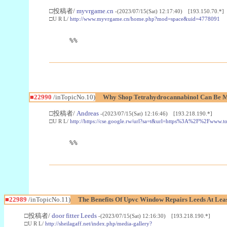
□投稿者/
myvrgame.cn
-(2023/07/15(Sat) 12:17:40) [193.150.70.*]
□U R L/
http://www.myvrgame.cn/home.php?mod=space&uid=4778091
%%
■22990
/inTopicNo.10)
Why Shop Tetrahydrocannabinol Can Be M
□投稿者/
Andreas
-(2023/07/15(Sat) 12:16:46) [193.218.190.*]
□U R L/
http://https://cse.google.rw/url?sa=t&url=https%3A%2F%2Fwww.
%%
■22989
/inTopicNo.11)
The Benefits Of Upvc Window Repairs Leeds At Leas
□投稿者/
door fitter Leeds
-(2023/07/15(Sat) 12:16:30) [193.218.190.*]
□U R L/
http://sheilagaff.net/index.php/media-gallery?