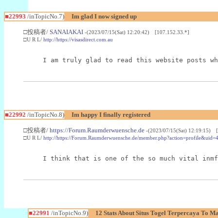
■22993
/inTopicNo.7)
Im glad I now signed up
□投稿者/
SANAIAKAI
-(2023/07/15(Sat) 12:20:42) [107.152.33.*]
□U R L/
http://https://visasdirect.com.au
I am truly glad to read this website posts wh
■22992
/inTopicNo.8)
Im happy I finally registered
□投稿者/
https://Forum.Raumderwuensche.de
-(2023/07/15(Sat) 12:19:15) 
□U R L/
http://https://Forum.Raumderwuensche.de/member.php?action=profile&uid=
I think that is one of the so much vital inmf
■22991
/inTopicNo.9)
12 Stats About Situs Togel Terpercaya To M