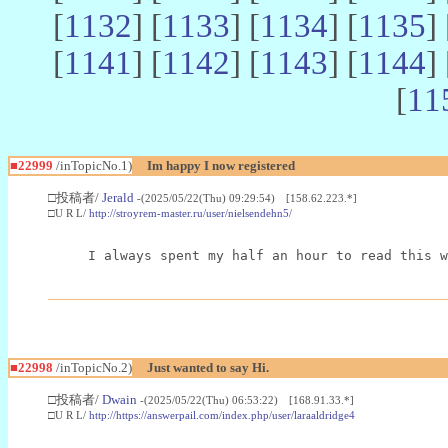
[
1132
] [
1133
] [
1134
] [
1135
] 
[
1141
] [
1142
] [
1143
] [
1144
] 
[
11
■22999
/inTopicNo.1)
Im happy I now registered
□投稿者/
Jerald
-(2025/05/22(Thu) 09:29:54) [158.62.223.*]
□U R L/
http://stroyrem-master.ru/user/nielsendehn5/
I always spent my half an hour to read this w
■22998
/inTopicNo.2)
Just wanted to say Hi.
□投稿者/
Dwain
-(2025/05/22(Thu) 06:53:22) [168.91.33.*]
□U R L/
http://https://answerpail.com/index.php/user/laraaldridge4