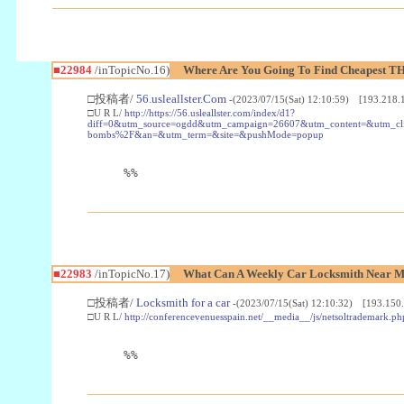
■22984
/inTopicNo.16)
Where Are You Going To Find Cheapest TH
□投稿者/
56.usleallster.Com
-(2023/07/15(Sat) 12:10:59) [193.218.
□U R L/
http://https://56.usleallster.com/index/d1?
diff=0&utm_source=ogdd&utm_campaign=26607&utm_content=&utm_cl
bombs%2F&an=&utm_term=&site=&pushMode=popup
%%
■22983
/inTopicNo.17)
What Can A Weekly Car Locksmith Near Me
□投稿者/
Locksmith for a car
-(2023/07/15(Sat) 12:10:32) [193.150.
□U R L/
http://conferencevenuesspain.net/__media__/js/netsoltrademark
%%