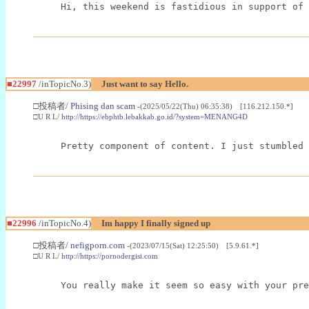
Hi, this weekend is fastidious in support of 
■22997
/inTopicNo.3)
Just want to say Hello.
□投稿者/
Phising dan scam
-(2025/05/22(Thu) 06:35:38) [116.212.150.*]
□U R L/
http://https://ebphtb.lebakkab.go.id/?system=MENANG4D
Pretty component of content. I just stumbled 
■22996
/inTopicNo.4)
Im happy I finally signed up
□投稿者/
nefigporn.com
-(2023/07/15(Sat) 12:25:50) [5.9.61.*]
□U R L/
http://https://pornodergisi.com
You really make it seem so easy with your pre