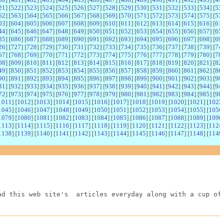
21
] [
522
] [
523
] [
524
] [
525
] [
526
] [
527
] [
528
] [
529
] [
530
] [
531
] [
532
] [
533
] [
534
] [
5
62
] [
563
] [
564
] [
565
] [
566
] [
567
] [
568
] [
569
] [
570
] [
571
] [
572
] [
573
] [
574
] [
575
] [
5
03
] [
604
] [
605
] [
606
] [
607
] [
608
] [
609
] [
610
] [
611
] [
612
] [
613
] [
614
] [
615
] [
616
] [
6
44
] [
645
] [
646
] [
647
] [
648
] [
649
] [
650
] [
651
] [
652
] [
653
] [
654
] [
655
] [
656
] [
657
] [
6
85
] [
686
] [
687
] [
688
] [
689
] [
690
] [
691
] [
692
] [
693
] [
694
] [
695
] [
696
] [
697
] [
698
] [
6
26
] [
727
] [
728
] [
729
] [
730
] [
731
] [
732
] [
733
] [
734
] [
735
] [
736
] [
737
] [
738
] [
739
] [
7
67
] [
768
] [
769
] [
770
] [
771
] [
772
] [
773
] [
774
] [
775
] [
776
] [
777
] [
778
] [
779
] [
780
] [
7
08
] [
809
] [
810
] [
811
] [
812
] [
813
] [
814
] [
815
] [
816
] [
817
] [
818
] [
819
] [
820
] [
821
] [
8
49
] [
850
] [
851
] [
852
] [
853
] [
854
] [
855
] [
856
] [
857
] [
858
] [
859
] [
860
] [
861
] [
862
] [
8
90
] [
891
] [
892
] [
893
] [
894
] [
895
] [
896
] [
897
] [
898
] [
899
] [
900
] [
901
] [
902
] [
903
] [
9
31
] [
932
] [
933
] [
934
] [
935
] [
936
] [
937
] [
938
] [
939
] [
940
] [
941
] [
942
] [
943
] [
944
] [
9
72
] [
973
] [
974
] [
975
] [
976
] [
977
] [
978
] [
979
] [
980
] [
981
] [
982
] [
983
] [
984
] [
985
] [
9
1011
] [
1012
] [
1013
] [
1014
] [
1015
] [
1016
] [
1017
] [
1018
] [
1019
] [
1020
] [
1021
] [
102
1045
] [
1046
] [
1047
] [
1048
] [
1049
] [
1050
] [
1051
] [
1052
] [
1053
] [
1054
] [
1055
] [
105
1079
] [
1080
] [
1081
] [
1082
] [
1083
] [
1084
] [
1085
] [
1086
] [
1087
] [
1088
] [
1089
] [
109
1113
] [
1114
] [
1115
] [
1116
] [
1117
] [
1118
] [
1119
] [
1120
] [
1121
] [
1122
] [
1123
] [
112
1138
] [
1139
] [
1140
] [
1141
] [
1142
] [
1143
] [
1144
] [
1145
] [
1146
] [
1147
] [
1148
] [
114
ad this web site's  articles everyday along with a cup o