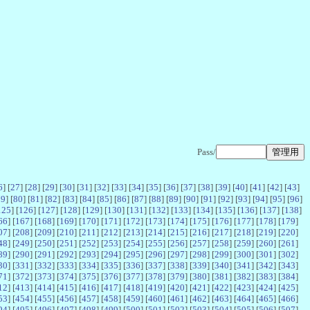
Pass/
6
] [
27
] [
28
] [
29
] [
30
] [
31
] [
32
] [
33
] [
34
] [
35
] [
36
] [
37
] [
38
] [
39
] [
40
] [
41
] [
42
] [
43
]
79
] [
80
] [
81
] [
82
] [
83
] [
84
] [
85
] [
86
] [
87
] [
88
] [
89
] [
90
] [
91
] [
92
] [
93
] [
94
] [
95
] [
96
]
125
] [
126
] [
127
] [
128
] [
129
] [
130
] [
131
] [
132
] [
133
] [
134
] [
135
] [
136
] [
137
] [
138
]
66
] [
167
] [
168
] [
169
] [
170
] [
171
] [
172
] [
173
] [
174
] [
175
] [
176
] [
177
] [
178
] [
179
]
07
] [
208
] [
209
] [
210
] [
211
] [
212
] [
213
] [
214
] [
215
] [
216
] [
217
] [
218
] [
219
] [
220
]
48
] [
249
] [
250
] [
251
] [
252
] [
253
] [
254
] [
255
] [
256
] [
257
] [
258
] [
259
] [
260
] [
261
]
89
] [
290
] [
291
] [
292
] [
293
] [
294
] [
295
] [
296
] [
297
] [
298
] [
299
] [
300
] [
301
] [
302
]
30
] [
331
] [
332
] [
333
] [
334
] [
335
] [
336
] [
337
] [
338
] [
339
] [
340
] [
341
] [
342
] [
343
]
71
] [
372
] [
373
] [
374
] [
375
] [
376
] [
377
] [
378
] [
379
] [
380
] [
381
] [
382
] [
383
] [
384
]
12
] [
413
] [
414
] [
415
] [
416
] [
417
] [
418
] [
419
] [
420
] [
421
] [
422
] [
423
] [
424
] [
425
]
53
] [
454
] [
455
] [
456
] [
457
] [
458
] [
459
] [
460
] [
461
] [
462
] [
463
] [
464
] [
465
] [
466
]
94
] [
495
] [
496
] [
497
] [
498
] [
499
] [
500
] [
501
] [
502
] [
503
] [
504
] [
505
] [
506
] [
507
]