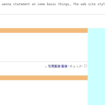
 wanna statement on some basuc things, The web site styl
→
引用返信
/
返信
/ チェック-