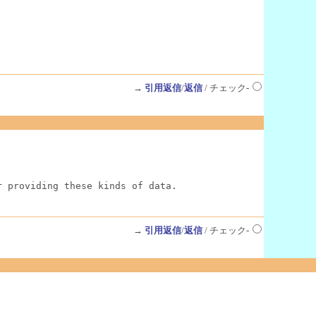
→
引用返信
/
返信
/ チェック-
r providing these kinds of data.
→
引用返信
/
返信
/ チェック-