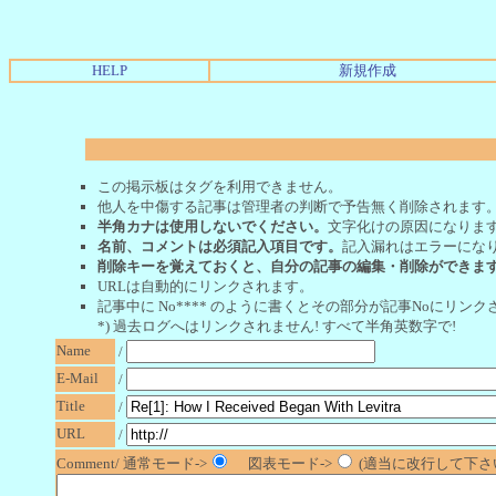
HELP
新規作成
この掲示板はタグを利用できません。
他人を中傷する記事は管理者の判断で予告無く削除されます
半角カナは使用しないでください。
文字化けの原因になりま
名前、コメントは必須記入項目です。
記入漏れはエラーにな
削除キーを覚えておくと、自分の記事の編集・削除ができま
URLは自動的にリンクされます。
記事中に No**** のように書くとその部分が記事Noにリンクさ
*) 過去ログへはリンクされません! すべて半角英数字で!
Name
/
E-Mail
/
Title
/
URL
/
Comment/ 通常モード->
図表モード->
(適当に改行して下さい