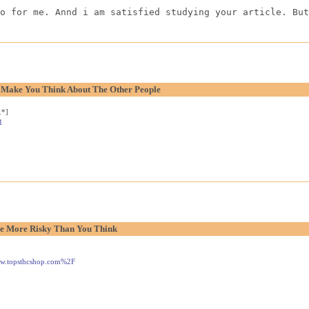
o for me. Annd i am satisfied studying your article. But
o Make You Think About The Other People
.*]
1
e More Risky Than You Think
www.topsthcshop.com%2F