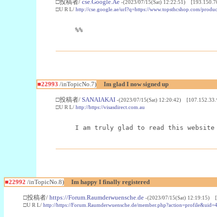
□投稿者/
cse.Google.Ae
-(2023/07/15(Sat) 12:22:51) [193.150.7
□U R L/
http://cse.google.ae/url?q=https://www.topsthcshop.com/produc
%%
■22993
/inTopicNo.7)
Im glad I now signed up
□投稿者/
SANAIAKAI
-(2023/07/15(Sat) 12:20:42) [107.152.33.
□U R L/
http://https://visasdirect.com.au
I am truly glad to read this website
■22992
/inTopicNo.8)
Im happy I finally registered
□投稿者/
https://Forum.Raumderwuensche.de
-(2023/07/15(Sat) 12:19:15) 
□U R L/
http://https://Forum.Raumderwuensche.de/member.php?action=profile&uid=