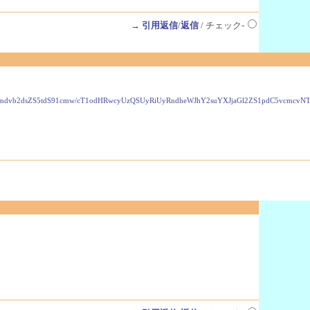
→
引用返信
/
返信
/ チェック-
VzLmdvb2dsZS5tdS91cmw/cT1odHRwcyUzQSUyRiUyRndheWJhY2suYXJjaGl2ZS1pdC5vcmc