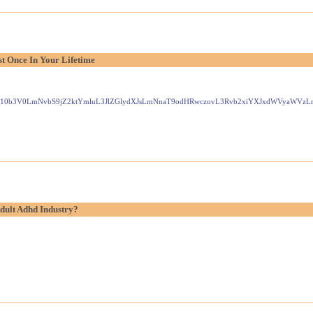
t Once In Your Lifetime
Gxlei10b3V0LmNvbS9jZ2ktYmluL3JlZGlydXJsLmNnaT9odHRwczovL3Rvb2xiYXJxdWVyaW
dult Adhd Industry?