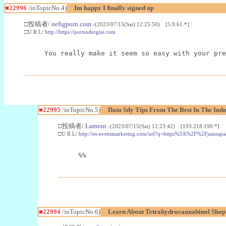
■22996
/inTopicNo.4)
Im happy I finally signed up
□投稿者/
nefigporn.com
-(2023/07/15(Sat) 12:25:50) [5.9.61.*]
□U R L/
http://https://pornodergisi.com
You really make it seem so easy with your pre
■22995
/inTopicNo.5)
Data Sdy Tips From The Best In The Indu
□投稿者/
Lamont
-(2023/07/15(Sat) 12:23:42) [193.218.190.*]
□U R L/
http://es-eventmarketing.com/url?q=https%3A%2F%2Fjamssp
%%
■22994
/inTopicNo.6)
Learn About Tetrahydrocannabinol Sho