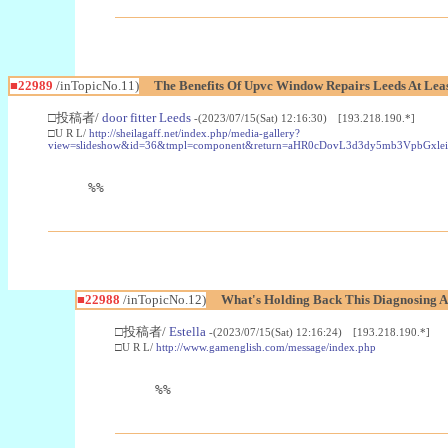
■22989
/inTopicNo.11)
The Benefits Of Upvc Window Repairs Leeds At Leas
□投稿者/
door fitter Leeds
-(2023/07/15(Sat) 12:16:30) [193.218.190.*]
□U R L/
http://sheilagaff.net/index.php/media-gallery?
view=slideshow&id=36&tmpl=component&return=aHR0cDovL3d3dy5mb3Vpb
%%
■22988
/inTopicNo.12)
What's Holding Back This Diagnosing A
□投稿者/
Estella
-(2023/07/15(Sat) 12:16:24) [193.218.190.*]
□U R L/
http://www.gamenglish.com/message/index.php
%%