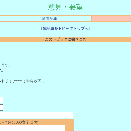
意見・要望
新着記事
[
親記事をトピックトップへ
]
このトピックに書きこむ
。
す。
ります。
す。
れます(****は半角数字)。
/半角10000文字以内)