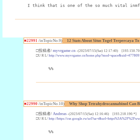
I think that is one of the so much vital inmf
■22991
/inTopicNo.9)
12 Stats About Situs Togel Terpercaya T
□投稿者/
myvrgame.cn
-(2023/07/15(Sat) 12:17:40) [193.150.70
□U R L/
http://www.myvrgame.cn/home.php?mod=space&uid=477809
%%
■22990
/inTopicNo.10)
Why Shop Tetrahydrocannabinol Can B
□投稿者/
Andreas
-(2023/07/15(Sat) 12:16:46) [193.218.190.*]
□U R L/
http://https://cse.google.rw/url?sa=t&url=https%3A%2F%2F
%%