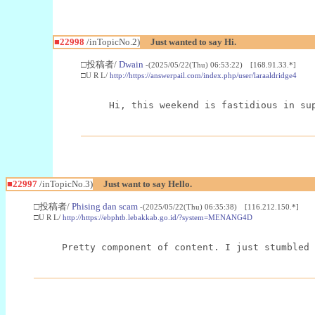
■22998
/inTopicNo.2)
Just wanted to say Hi.
□投稿者/
Dwain
-(2025/05/22(Thu) 06:53:22) [168.91.33.*]
□U R L/
http://https://answerpail.com/index.php/user/laraaldridge4
Hi, this weekend is fastidious in su
■22997
/inTopicNo.3)
Just want to say Hello.
□投稿者/
Phising dan scam
-(2025/05/22(Thu) 06:35:38) [116.212.150.*]
□U R L/
http://https://ebphtb.lebakkab.go.id/?system=MENANG4D
Pretty component of content. I just stumbled 