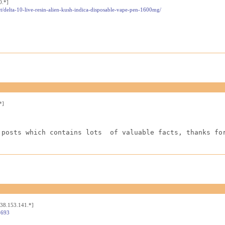
0.*]
t/delta-10-live-resin-alien-kush-indica-disposable-vape-pen-1600mg/
*]
 posts which contains lots  of valuable facts, thanks fo
[38.153.141.*]
4693