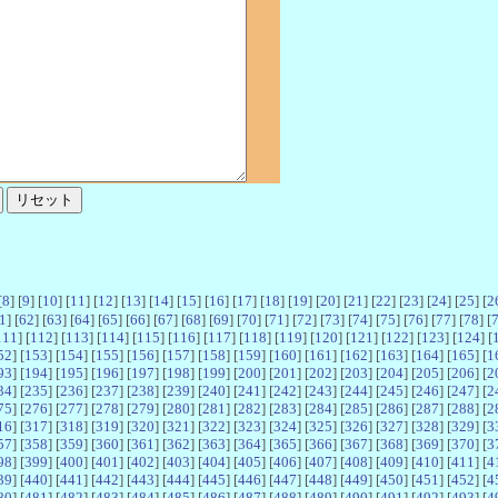
[
8
] [
9
] [
10
] [
11
] [
12
] [
13
] [
14
] [
15
] [
16
] [
17
] [
18
] [
19
] [
20
] [
21
] [
22
] [
23
] [
24
] [
25
] [
2
1
] [
62
] [
63
] [
64
] [
65
] [
66
] [
67
] [
68
] [
69
] [
70
] [
71
] [
72
] [
73
] [
74
] [
75
] [
76
] [
77
] [
78
] [
111
] [
112
] [
113
] [
114
] [
115
] [
116
] [
117
] [
118
] [
119
] [
120
] [
121
] [
122
] [
123
] [
124
] [
52
] [
153
] [
154
] [
155
] [
156
] [
157
] [
158
] [
159
] [
160
] [
161
] [
162
] [
163
] [
164
] [
165
] [
1
93
] [
194
] [
195
] [
196
] [
197
] [
198
] [
199
] [
200
] [
201
] [
202
] [
203
] [
204
] [
205
] [
206
] [
2
34
] [
235
] [
236
] [
237
] [
238
] [
239
] [
240
] [
241
] [
242
] [
243
] [
244
] [
245
] [
246
] [
247
] [
2
75
] [
276
] [
277
] [
278
] [
279
] [
280
] [
281
] [
282
] [
283
] [
284
] [
285
] [
286
] [
287
] [
288
] [
2
16
] [
317
] [
318
] [
319
] [
320
] [
321
] [
322
] [
323
] [
324
] [
325
] [
326
] [
327
] [
328
] [
329
] [
3
57
] [
358
] [
359
] [
360
] [
361
] [
362
] [
363
] [
364
] [
365
] [
366
] [
367
] [
368
] [
369
] [
370
] [
3
98
] [
399
] [
400
] [
401
] [
402
] [
403
] [
404
] [
405
] [
406
] [
407
] [
408
] [
409
] [
410
] [
411
] [
4
39
] [
440
] [
441
] [
442
] [
443
] [
444
] [
445
] [
446
] [
447
] [
448
] [
449
] [
450
] [
451
] [
452
] [
4
80
] [
481
] [
482
] [
483
] [
484
] [
485
] [
486
] [
487
] [
488
] [
489
] [
490
] [
491
] [
492
] [
493
] [
4