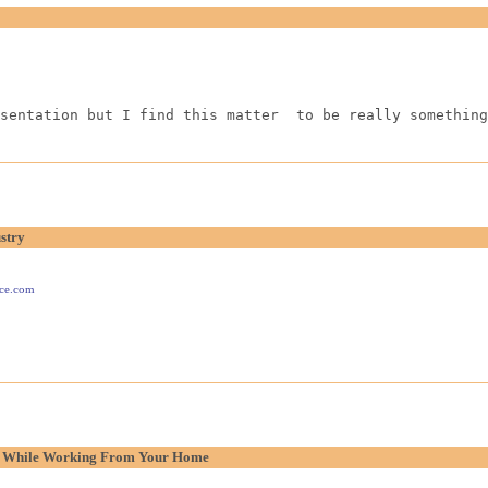
sentation but I find this matter  to be really something
stry
ace.com
p While Working From Your Home