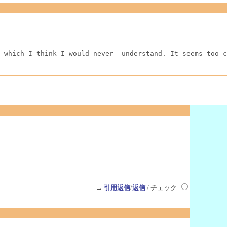
 which I think I would never  understand. It seems too c
→
引用返信
/
返信
/ チェック-