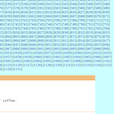
35
] [
536
] [
537
] [
538
] [
539
] [
540
] [
541
] [
542
] [
543
] [
544
] [
545
] [
546
] [
547
] [
548
]
76
] [
577
] [
578
] [
579
] [
580
] [
581
] [
582
] [
583
] [
584
] [
585
] [
586
] [
587
] [
588
] [
589
]
17
] [
618
] [
619
] [
620
] [
621
] [
622
] [
623
] [
624
] [
625
] [
626
] [
627
] [
628
] [
629
] [
630
]
58
] [
659
] [
660
] [
661
] [
662
] [
663
] [
664
] [
665
] [
666
] [
667
] [
668
] [
669
] [
670
] [
671
]
99
] [
700
] [
701
] [
702
] [
703
] [
704
] [
705
] [
706
] [
707
] [
708
] [
709
] [
710
] [
711
] [
712
]
40
] [
741
] [
742
] [
743
] [
744
] [
745
] [
746
] [
747
] [
748
] [
749
] [
750
] [
751
] [
752
] [
753
]
81
] [
782
] [
783
] [
784
] [
785
] [
786
] [
787
] [
788
] [
789
] [
790
] [
791
] [
792
] [
793
] [
794
]
22
] [
823
] [
824
] [
825
] [
826
] [
827
] [
828
] [
829
] [
830
] [
831
] [
832
] [
833
] [
834
] [
835
]
63
] [
864
] [
865
] [
866
] [
867
] [
868
] [
869
] [
870
] [
871
] [
872
] [
873
] [
874
] [
875
] [
876
]
04
] [
905
] [
906
] [
907
] [
908
] [
909
] [
910
] [
911
] [
912
] [
913
] [
914
] [
915
] [
916
] [
917
]
45
] [
946
] [
947
] [
948
] [
949
] [
950
] [
951
] [
952
] [
953
] [
954
] [
955
] [
956
] [
957
] [
958
]
86
] [
987
] [
988
] [
989
] [
990
] [
991
] [
992
] [
993
] [
994
] [
995
] [
996
] [
997
] [
998
] [
999
]
2
] [
1023
] [
1024
] [
1025
] [
1026
] [
1027
] [
1028
] [
1029
] [
1030
] [
1031
] [
1032
] [
1033
]
6
] [
1057
] [
1058
] [
1059
] [
1060
] [
1061
] [
1062
] [
1063
] [
1064
] [
1065
] [
1066
] [
1067
]
0
] [
1091
] [
1092
] [
1093
] [
1094
] [
1095
] [
1096
] [
1097
] [
1098
] [
1099
] [
1100
] [
1101
]
4
] [
1125
] [
1126
] [
1127
] [
1128
] [
1129
] [
1130
] [
1131
] [
1132
] [
1133
] [
1134
] [
1135
]
9
] [
1150
] [
1151
]
f coffee.