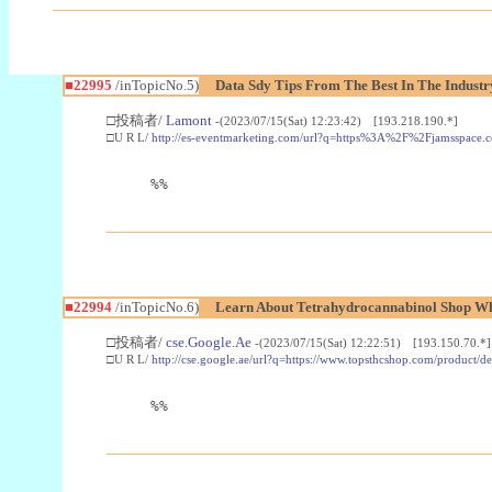
■22995
/inTopicNo.5)
Data Sdy Tips From The Best In The Industr
□投稿者/
Lamont
-(2023/07/15(Sat) 12:23:42) [193.218.190.*]
□U R L/
http://es-eventmarketing.com/url?q=https%3A%2F%2Fjamsspace.
%%
■22994
/inTopicNo.6)
Learn About Tetrahydrocannabinol Shop W
□投稿者/
cse.Google.Ae
-(2023/07/15(Sat) 12:22:51) [193.150.70.*]
□U R L/
http://cse.google.ae/url?q=https://www.topsthcshop.com/product/d
%%