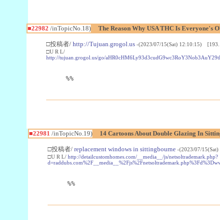
■22982
/inTopicNo.18)
The Reason Why USA THC Is Everyone's Ob
□投稿者/
http://Tujuan.grogol.us
-(2023/07/15(Sat) 12:10:15) [193.
□U R L/
http://tujuan.grogol.us/go/aHR0cHM6Ly93d3cudG9wc3RoY3Nob3A
%%
■22981
/inTopicNo.19)
14 Cartoons About Double Glazing In Sitti
□投稿者/
replacement windows in sittingbourne
-(2023/07/15(Sat)
□U R L/
http://detailcustomhomes.com/__media__/js/netsoltrademark.php?
d=raddubs.com%2F__media__%2Fjs%2Fnetsoltrademark.php%3Fd%3Dwww
%%