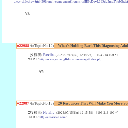
view=slideshow&id=36&tmpl=component&return=aHR0cDovL3d3dy5mb3Vpb
%%
■22988
/inTopicNo.12)
What's Holding Back This Diagnosing Adul
□投稿者/
Estella
-(2023/07/15(Sat) 12:16:24) [193.218.190.*]
□U R L/
http://www.gamenglish.com/message/index.php
%%
■22987
/inTopicNo.13)
20 Resources That Will Make You More Succ
□投稿者/
Natalie
-(2023/07/15(Sat) 12:15:58) [193.218.190.*]
□U R L/
http://eurasiaaz.com/