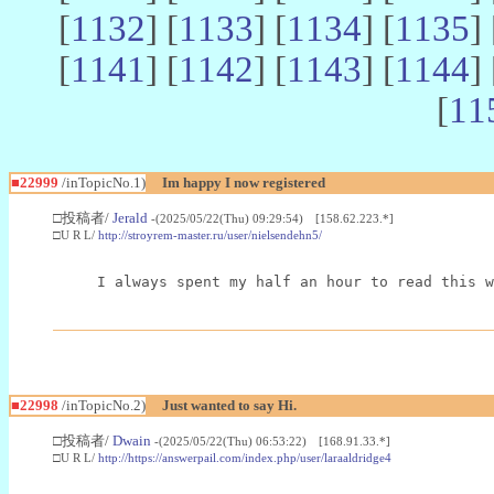
[
1132
] [
1133
] [
1134
] [
1135
] 
[
1141
] [
1142
] [
1143
] [
1144
] 
[
11
■22999
/inTopicNo.1)
Im happy I now registered
□投稿者/
Jerald
-(2025/05/22(Thu) 09:29:54) [158.62.223.*]
□U R L/
http://stroyrem-master.ru/user/nielsendehn5/
I always spent my half an hour to read this w
■22998
/inTopicNo.2)
Just wanted to say Hi.
□投稿者/
Dwain
-(2025/05/22(Thu) 06:53:22) [168.91.33.*]
□U R L/
http://https://answerpail.com/index.php/user/laraaldridge4