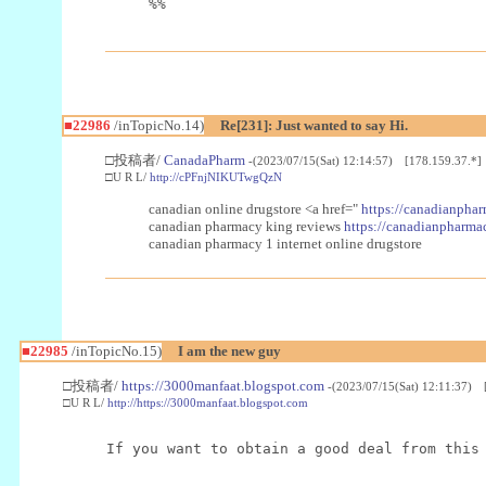
%%
■22986
/inTopicNo.14)
Re[231]: Just wanted to say Hi.
□投稿者/
CanadaPharm
-(2023/07/15(Sat) 12:14:57) [178.159.37.*]
□U R L/
http://cPFnjNIKUTwgQzN
canadian online drugstore <a href="
https://canadianphar
canadian pharmacy king reviews
https://canadianpharmac
canadian pharmacy 1 internet online drugstore
■22985
/inTopicNo.15)
I am the new guy
□投稿者/
https://3000manfaat.blogspot.com
-(2023/07/15(Sat) 12:11:37) 
□U R L/
http://https://3000manfaat.blogspot.com
If you want to obtain a good deal from this