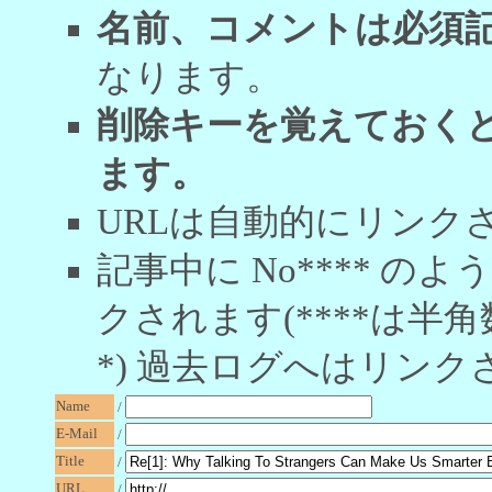
名前、コメントは必須
なります。
削除キーを覚えておく
ます。
URLは自動的にリンク
記事中に No**** 
クされます(****は半角
*) 過去ログへはリンク
Name
/
E-Mail
/
Title
/
URL
/