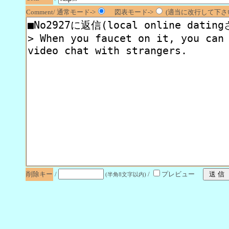
Comment/ 通常モード->
図表モード->
(適当に改行して下さい
削除キー
/
/
プレビュー
(半角8文字以内)