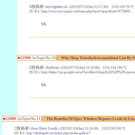
□投稿者/
myvrgame.cn
-(2023/07/15(Sat) 12:17:40) [193.150.70.*]
□U R L/
http://www.myvrgame.cn/home.php?mod=space&uid=4778091
%%
■22990
/inTopicNo.10)
Why Shop Tetrahydrocannabinol Can Be M
□投稿者/
Andreas
-(2023/07/15(Sat) 12:16:46) [193.218.190.*]
□U R L/
http://https://cse.google.rw/url?sa=t&url=https%3A%2F%2Fwww.
%%
■22989
/inTopicNo.11)
The Benefits Of Upvc Window Repairs Leeds At Leas
□投稿者/
door fitter Leeds
-(2023/07/15(Sat) 12:16:30) [193.218.190.*]
□U R L/
http://sheilagaff.net/index.php/media-gallery?