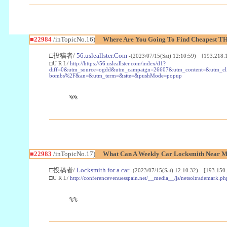
■22984
/inTopicNo.16)
Where Are You Going To Find Cheapest TH
□投稿者/
56.usleallster.Com
-(2023/07/15(Sat) 12:10:59) [193.218.
□U R L/
http://https://56.usleallster.com/index/d1?
diff=0&utm_source=ogdd&utm_campaign=26607&utm_content=&utm_cl
bombs%2F&an=&utm_term=&site=&pushMode=popup
%%
■22983
/inTopicNo.17)
What Can A Weekly Car Locksmith Near Me
□投稿者/
Locksmith for a car
-(2023/07/15(Sat) 12:10:32) [193.150.
□U R L/
http://conferencevenuesspain.net/__media__/js/netsoltrademark
%%