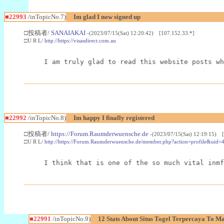
■22993
/inTopicNo.7)
Im glad I now signed up
□投稿者/
SANAIAKAI
-(2023/07/15(Sat) 12:20:42) [107.152.33.*]
□U R L/
http://https://visasdirect.com.au
I am truly glad to read this website posts wh
■22992
/inTopicNo.8)
Im happy I finally registered
□投稿者/
https://Forum.Raumderwuensche.de
-(2023/07/15(Sat) 12:19:15) 
□U R L/
http://https://Forum.Raumderwuensche.de/member.php?action=profile&uid=
I think that is one of the so much vital inmf
■22991
/inTopicNo.9)
12 Stats About Situs Togel Terpercaya To M