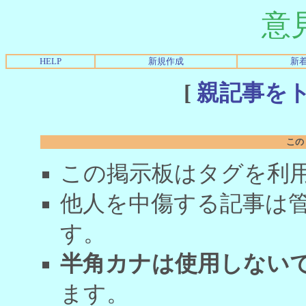
意
HELP
新規作成
新
[
親記事を
この
この掲示板はタグを利
他人を中傷する記事は
す。
半角カナは使用しない
ます。