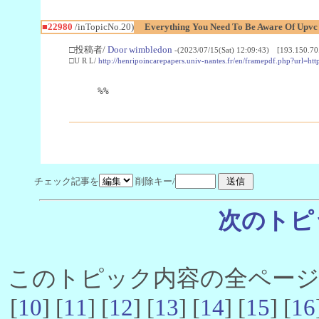
■22980
/inTopicNo.20)
Everything You Need To Be Aware Of Upv
□投稿者/
Door wimbledon
-(2023/07/15(Sat) 12:09:43) [193.150.70
□U R L/
http://henripoincarepapers.univ-nantes.fr/en/framepdf.php?url=ht
%%
チェック記事を
削除キー/
次のトピ
このトピック内容の全ページ数 
[
10
] [
11
] [
12
] [
13
] [
14
] [
15
] [
16