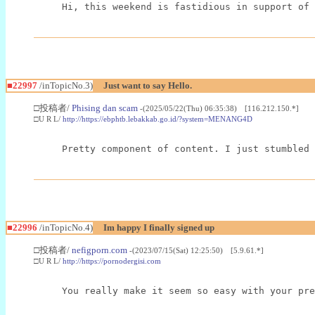
Hi, this weekend is fastidious in support of 
■22997
/inTopicNo.3)
Just want to say Hello.
□投稿者/
Phising dan scam
-(2025/05/22(Thu) 06:35:38) [116.212.150.*]
□U R L/
http://https://ebphtb.lebakkab.go.id/?system=MENANG4D
Pretty component of content. I just stumbled 
■22996
/inTopicNo.4)
Im happy I finally signed up
□投稿者/
nefigporn.com
-(2023/07/15(Sat) 12:25:50) [5.9.61.*]
□U R L/
http://https://pornodergisi.com
You really make it seem so easy with your pre