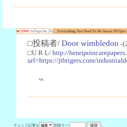
■22980
/inTopicNo.20)
Everything You Need To Be Aware Of Upv
□投稿者/
Door wimbledon
-(
□U R L/
http://henripoincarepapers
url=https://jtbtigers.com/industr
%%
チェック記事を
削除キー/