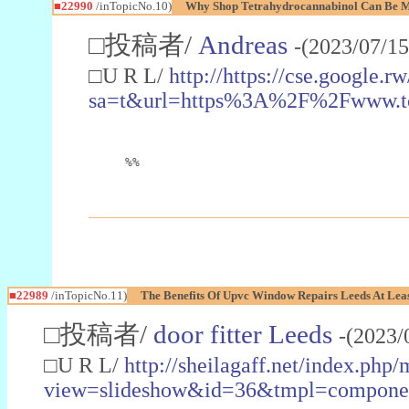
■22990
/inTopicNo.10)
Why Shop Tetrahydrocannabinol Can Be M
□投稿者/
Andreas
-(2023/07/15
□U R L/
http://https://cse.google.rw
sa=t&url=https%3A%2F%2Fwww.t
%%
■22989
/inTopicNo.11)
The Benefits Of Upvc Window Repairs Leeds At Leas
□投稿者/
door fitter Leeds
-(2023/
□U R L/
http://sheilagaff.net/index.php/
view=slideshow&id=36&tmpl=comp