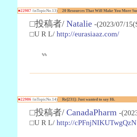
■22987
/inTopicNo.13)
20 Resources That Will Make You More Succ
□投稿者/
Natalie
-(2023/07/15(
□U R L/
http://eurasiaaz.com/
%%
■22986
/inTopicNo.14)
Re[231]: Just wanted to say Hi.
□投稿者/
CanadaPharm
-(202
□U R L/
http://cPFnjNIKUTwgQzN