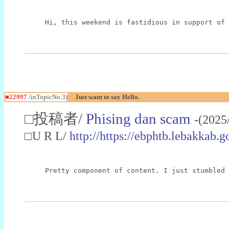
Hi, this weekend is fastidious in support of 
■22997
/inTopicNo.3)
Just want to say Hello.
□投稿者/
Phising dan scam
-(2025
□U R L/
http://https://ebphtb.lebakk
Pretty component of content. I just stumbled 