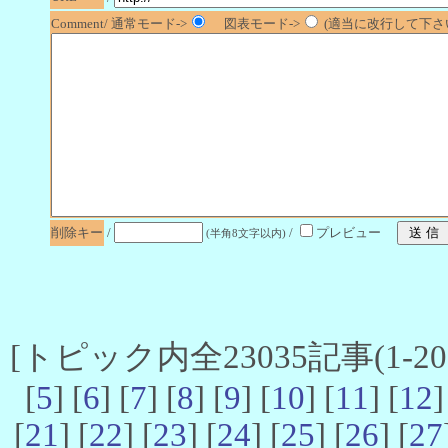
Comment/ 通常モード->
図表モード->
(適当に改行して下さい
削除キー
/
/
プレビュー
(半角8文字以内)
[トピック内全23035記事(1-20 
[
5
] [
6
] [
7
] [
8
] [
9
] [
10
] [
11
] [
12
]
[
21
] [
22
] [
23
] [
24
] [
25
] [
26
] [
27