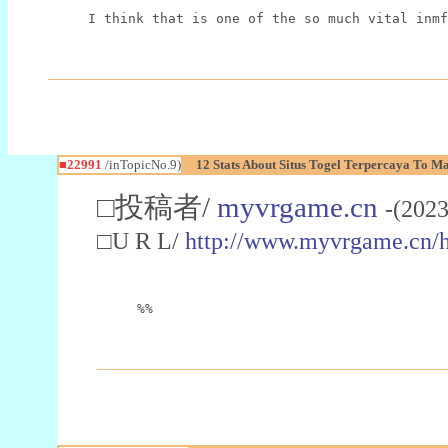
I think that is one of the so much vital inmf
■22991
/inTopicNo.9)
12 Stats About Situs Togel Terpercaya To M
□投稿者/
myvrgame.cn
-(2023
□U R L/
http://www.myvrgame.cn
%%