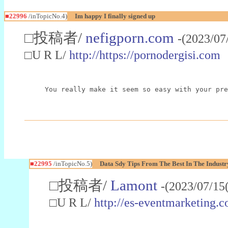
■22996
/inTopicNo.4)
Im happy I finally signed up
□投稿者/
nefigporn.com
-(2023/07
□U R L/
http://https://pornodergisi.com
You really make it seem so easy with your pre
■22995
/inTopicNo.5)
Data Sdy Tips From The Best In The Industr
□投稿者/
Lamont
-(2023/07/15
□U R L/
http://es-eventmarketin