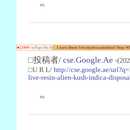
%%
■22994
/inTopicNo.6)
Learn About Tetrahydrocannabinol Shop W
□投稿者/
cse.Google.Ae
-(202
□U R L/
http://cse.google.ae/url?q
live-resin-alien-kush-indica-dispo
%%