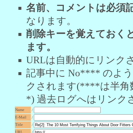
名前、コメントは必須
なります。
削除キーを覚えておく
ます。
URLは自動的にリンク
記事中に No**** 
クされます(****は半角
*) 過去ログへはリンク
Name
/
E-Mail
/
Title
/
URL
/