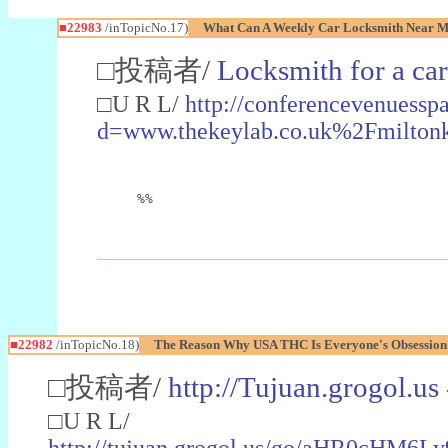
■22983
/inTopicNo.17)
What Can A Weekly Car Locksmith Near Me
□投稿者/
Locksmith for a car
□U R L/
http://conferencevenuessp
d=www.thekeylab.co.uk%2Fmiltonk
%%
■22982
/inTopicNo.18)
The Reason Why USA THC Is Everyone's Obsession
□投稿者/
http://Tujuan.grogol.us
□U R L/
http://tujuan.grogol.us/go/aHR0