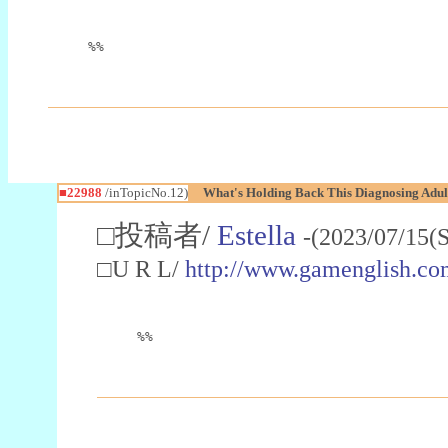
%%
■22988
/inTopicNo.12)
What's Holding Back This Diagnosing Adul
□投稿者/
Estella
-(2023/07/15(
□U R L/
http://www.gamenglish.co
%%