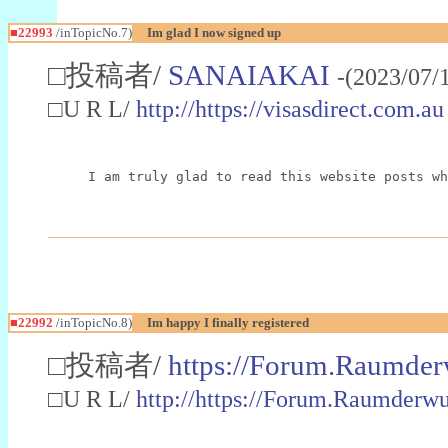
■22993
/inTopicNo.7)
Im glad I now signed up
□投稿者/
SANAIAKAI
-(2023/07/
□U R L/
http://https://visasdirect.com.au
I am truly glad to read this website posts wh
■22992
/inTopicNo.8)
Im happy I finally registered
□投稿者/
https://Forum.Raumder
□U R L/
http://https://Forum.Raumder