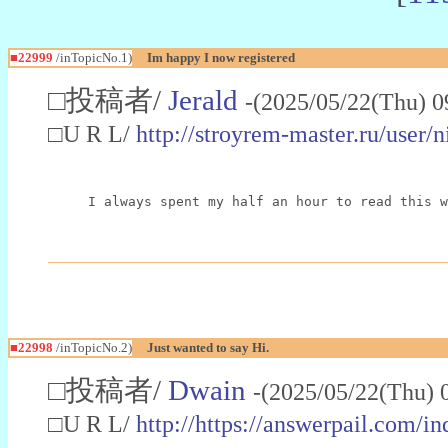
■22999
/inTopicNo.1)
Im happy I now registered
□投稿者/
Jerald
-(2025/05/22(Thu) 0
□U R L/
http://stroyrem-master.ru/user/
I always spent my half an hour to read this w
■22998
/inTopicNo.2)
Just wanted to say Hi.
□投稿者/
Dwain
-(2025/05/22(Thu) 
□U R L/
http://https://answerpail.com/i