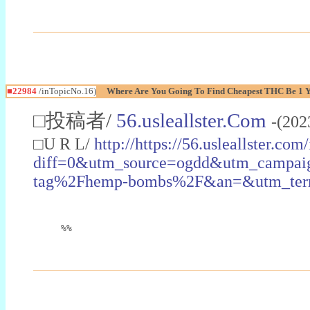
■22984
/inTopicNo.16)
Where Are You Going To Find Cheapest THC Be 1 
□投稿者/
56.usleallster.Com
-(202
□U R L/
http://https://56.usleallster.com
diff=0&utm_source=ogdd&utm_campai
tag%2Fhemp-bombs%2F&an=&utm_ter
%%