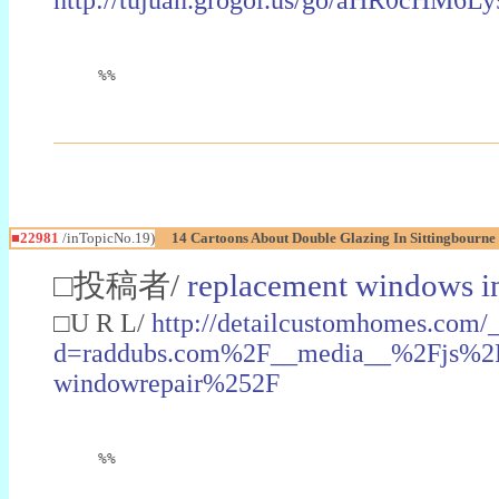
%%
■22981
/inTopicNo.19)
14 Cartoons About Double Glazing In Sittingbourne
□投稿者/
replacement windows in
□U R L/
http://detailcustomhomes.com/
d=raddubs.com%2F__media__%2Fjs%2Fn
windowrepair%252F
%%