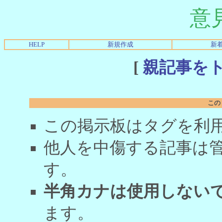
意
HELP
新規作成
新
[
親記事を
この
この掲示板はタグを利
他人を中傷する記事は
す。
半角カナは使用しない
ます。