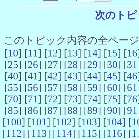
次のトピ
このトピック内容の全ページ数 
[
10
] [
11
] [
12
] [
13
] [
14
] [
15
] [
16
[
25
] [
26
] [
27
] [
28
] [
29
] [
30
] [
31
[
40
] [
41
] [
42
] [
43
] [
44
] [
45
] [
46
[
55
] [
56
] [
57
] [
58
] [
59
] [
60
] [
61
[
70
] [
71
] [
72
] [
73
] [
74
] [
75
] [
76
[
85
] [
86
] [
87
] [
88
] [
89
] [
90
] [
91
[
100
] [
101
] [
102
] [
103
] [
104
] [
1
[
112
] [
113
] [
114
] [
115
] [
116
] [
1