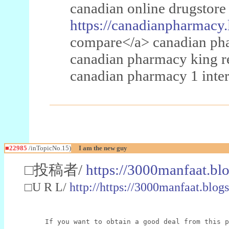
canadian online drugstore
https://canadianpharmacy.
compare</a> canadian pha
canadian pharmacy king 
canadian pharmacy 1 inter
■22985
/inTopicNo.15)
I am the new guy
□投稿者/
https://3000manfaat.bl
□U R L/
http://https://3000manfaat.blog
If you want to obtain a good deal from this p