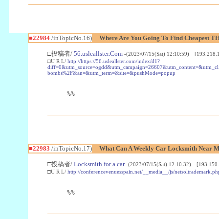
■22984
/inTopicNo.16)
Where Are You Going To Find Cheapest TH
□投稿者/
56.usleallster.Com
-(2023/07/15(Sat) 12:10:59) [193.218.
□U R L/
http://https://56.usleallster.com/index/d1?
diff=0&utm_source=ogdd&utm_campaign=26607&utm_content=&utm_cl
bombs%2F&an=&utm_term=&site=&pushMode=popup
%%
■22983
/inTopicNo.17)
What Can A Weekly Car Locksmith Near Me
□投稿者/
Locksmith for a car
-(2023/07/15(Sat) 12:10:32) [193.150.
□U R L/
http://conferencevenuesspain.net/__media__/js/netsoltrademark
%%