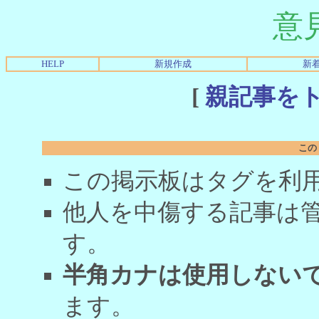
意
HELP
新規作成
新
[
親記事を
この
この掲示板はタグを利
他人を中傷する記事は
す。
半角カナは使用しない
ます。