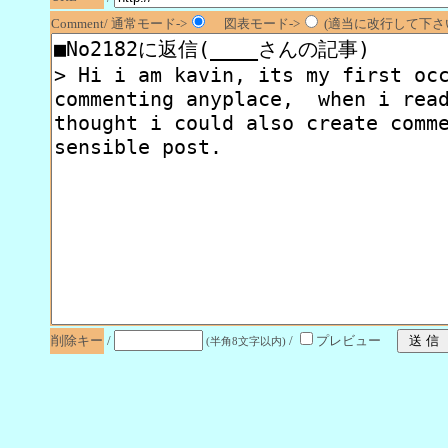
Comment/ 通常モード->
図表モード->
(適当に改行して下さい
削除キー
/
/
プレビュー
(半角8文字以内)