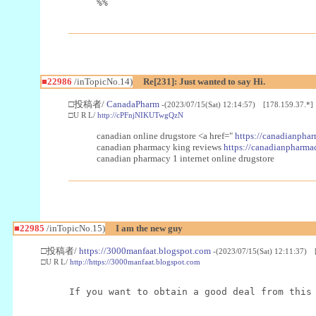
%%
■22986
/inTopicNo.14)
Re[231]: Just wanted to say Hi.
□投稿者/
CanadaPharm
-(2023/07/15(Sat) 12:14:57) [178.159.37.*]
□U R L/
http://cPFnjNIKUTwgQzN
canadian online drugstore <a href="
https://canadianphar
canadian pharmacy king reviews
https://canadianpharmac
canadian pharmacy 1 internet online drugstore
■22985
/inTopicNo.15)
I am the new guy
□投稿者/
https://3000manfaat.blogspot.com
-(2023/07/15(Sat) 12:11:37) 
□U R L/
http://https://3000manfaat.blogspot.com
If you want to obtain a good deal from this