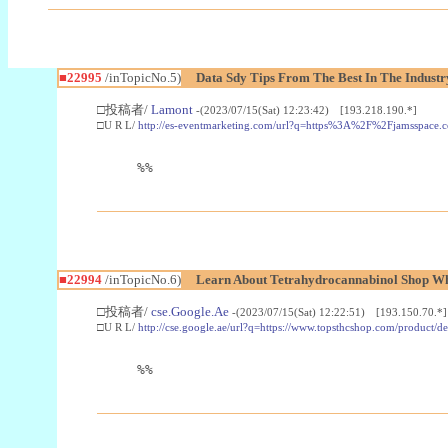
■22995
/inTopicNo.5)
Data Sdy Tips From The Best In The Industr
□投稿者/
Lamont
-(2023/07/15(Sat) 12:23:42) [193.218.190.*]
□U R L/
http://es-eventmarketing.com/url?q=https%3A%2F%2Fjamsspace.
%%
■22994
/inTopicNo.6)
Learn About Tetrahydrocannabinol Shop W
□投稿者/
cse.Google.Ae
-(2023/07/15(Sat) 12:22:51) [193.150.70.*]
□U R L/
http://cse.google.ae/url?q=https://www.topsthcshop.com/product/d
%%