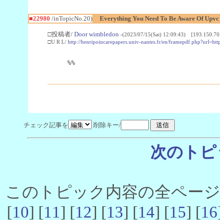
■22980
/inTopicNo.20)
Everything You Need To Be Aware Of Upv
□投稿者/
Door wimbledon
-(2023/07/15(Sat) 12:09:43) [193.150.70
□U R L/
http://henripoincarepapers.univ-nantes.fr/en/framepdf.php?url=ht
%%
チェック記事を
削除キー/
次のトピ
このトピック内容の全ページ数 
[
10
] [
11
] [
12
] [
13
] [
14
] [
15
] [
16