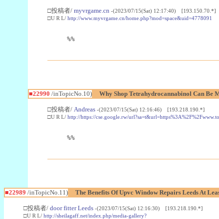
□投稿者/
myvrgame.cn
-(2023/07/15(Sat) 12:17:40) [193.150.70.*]
□U R L/
http://www.myvrgame.cn/home.php?mod=space&uid=4778091
%%
■22990
/inTopicNo.10)
Why Shop Tetrahydrocannabinol Can Be M
□投稿者/
Andreas
-(2023/07/15(Sat) 12:16:46) [193.218.190.*]
□U R L/
http://https://cse.google.rw/url?sa=t&url=https%3A%2F%2Fwww.
%%
■22989
/inTopicNo.11)
The Benefits Of Upvc Window Repairs Leeds At Leas
□投稿者/
door fitter Leeds
-(2023/07/15(Sat) 12:16:30) [193.218.190.*]
□U R L/
http://sheilagaff.net/index.php/media-gallery?