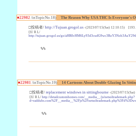
■22982
/inTopicNo.18)
The Reason Why USA THC Is Everyone's Ob
□投稿者/
http://Tujuan.grogol.us
-(2023/07/15(Sat) 12:10:15) [193.
□U R L/
http://tujuan.grogol.us/go/aHR0cHM6Ly93d3cudG9wc3RoY3Nob3A
%%
■22981
/inTopicNo.19)
14 Cartoons About Double Glazing In Sitti
□投稿者/
replacement windows in sittingbourne
-(2023/07/15(Sat)
□U R L/
http://detailcustomhomes.com/__media__/js/netsoltrademark.php?
d=raddubs.com%2F__media__%2Fjs%2Fnetsoltrademark.php%3Fd%3Dwww
%%