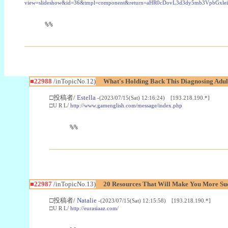
view=slideshow&id=36&tmpl=component&return=aHR0cDovL3d3dy5mb3Vpb
%%
■22988
/inTopicNo.12)
What's Holding Back This Diagnosing Adul
□投稿者/
Estella
-(2023/07/15(Sat) 12:16:24) [193.218.190.*]
□U R L/
http://www.gamenglish.com/message/index.php
%%
■22987
/inTopicNo.13)
20 Resources That Will Make You More Succ
□投稿者/
Natalie
-(2023/07/15(Sat) 12:15:58) [193.218.190.*]
□U R L/
http://eurasiaaz.com/