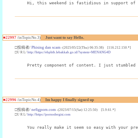
Hi, this weekend is fastidious in support of 
■22997
/inTopicNo.3)
Just want to say Hello.
□投稿者/
Phising dan scam
-(2025/05/22(Thu) 06:35:38) [116.212.150.*]
□U R L/
http://https://ebphtb.lebakkab.go.id/?system=MENANG4D
Pretty component of content. I just stumbled 
■22996
/inTopicNo.4)
Im happy I finally signed up
□投稿者/
nefigporn.com
-(2023/07/15(Sat) 12:25:50) [5.9.61.*]
□U R L/
http://https://pornodergisi.com
You really make it seem so easy with your pre