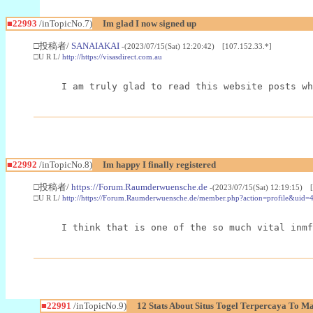
■22993
/inTopicNo.7)
Im glad I now signed up
□投稿者/
SANAIAKAI
-(2023/07/15(Sat) 12:20:42) [107.152.33.*]
□U R L/
http://https://visasdirect.com.au
I am truly glad to read this website posts wh
■22992
/inTopicNo.8)
Im happy I finally registered
□投稿者/
https://Forum.Raumderwuensche.de
-(2023/07/15(Sat) 12:19:15) 
□U R L/
http://https://Forum.Raumderwuensche.de/member.php?action=profile&uid=
I think that is one of the so much vital inmf
■22991
/inTopicNo.9)
12 Stats About Situs Togel Terpercaya To M