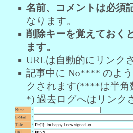
名前、コメントは必須
なります。
削除キーを覚えておく
ます。
URLは自動的にリンク
記事中に No**** 
クされます(****は半角
*) 過去ログへはリンク
Name
/
E-Mail
/
Title
/
URL
/