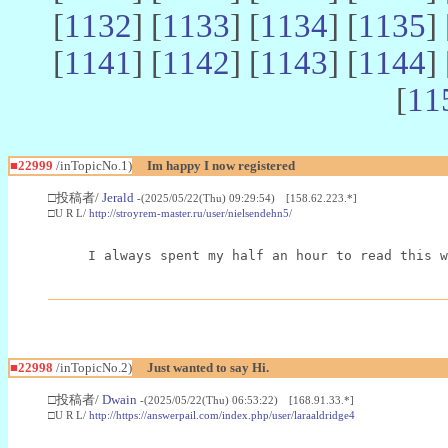
[
1132
] [
1133
] [
1134
] [
1135
] 
[
1141
] [
1142
] [
1143
] [
1144
] 
[
11
■22999
/inTopicNo.1)
Im happy I now registered
□投稿者/
Jerald
-(2025/05/22(Thu) 09:29:54) [158.62.223.*]
□U R L/
http://stroyrem-master.ru/user/nielsendehn5/
I always spent my half an hour to read this w
■22998
/inTopicNo.2)
Just wanted to say Hi.
□投稿者/
Dwain
-(2025/05/22(Thu) 06:53:22) [168.91.33.*]
□U R L/
http://https://answerpail.com/index.php/user/laraaldridge4