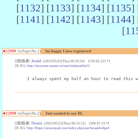
[
1132
] [
1133
] [
1134
] [
1135
] 
[
1141
] [
1142
] [
1143
] [
1144
] 
[
11
■22999
/inTopicNo.1)
Im happy I now registered
□投稿者/
Jerald
-(2025/05/22(Thu) 09:29:54) [158.62.223.*]
□U R L/
http://stroyrem-master.ru/user/nielsendehn5/
I always spent my half an hour to read this w
■22998
/inTopicNo.2)
Just wanted to say Hi.
□投稿者/
Dwain
-(2025/05/22(Thu) 06:53:22) [168.91.33.*]
□U R L/
http://https://answerpail.com/index.php/user/laraaldridge4