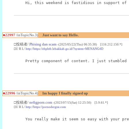
Hi, this weekend is fastidious in support of 
■22997
/inTopicNo.3)
Just want to say Hello.
□投稿者/
Phising dan scam
-(2025/05/22(Thu) 06:35:38) [116.212.150.*]
□U R L/
http://https://ebphtb.lebakkab.go.id/?system=MENANG4D
Pretty component of content. I just stumbled 
■22996
/inTopicNo.4)
Im happy I finally signed up
□投稿者/
nefigporn.com
-(2023/07/15(Sat) 12:25:50) [5.9.61.*]
□U R L/
http://https://pornodergisi.com
You really make it seem so easy with your pre