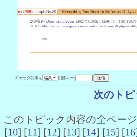
■22980
/inTopicNo.20)
Everything You Need To Be Aware Of Upv
□投稿者/
Door wimbledon
-(2023/07/15(Sat) 12:09:43) [193.150.70
□U R L/
http://henripoincarepapers.univ-nantes.fr/en/framepdf.php?url=ht
%%
チェック記事を
削除キー/
次のトピ
このトピック内容の全ページ数 
[
10
] [
11
] [
12
] [
13
] [
14
] [
15
] [
16