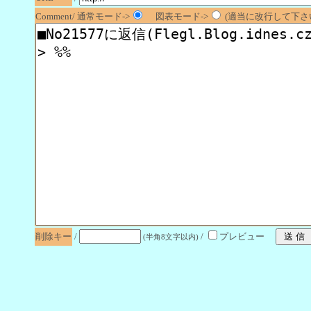
Comment/ 通常モード->
図表モード->
(適当に改行して下さい
削除キー
/
/
プレビュー
(半角8文字以内)