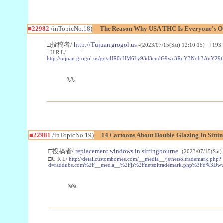
■22982
/inTopicNo.18)
The Reason Why USA THC Is Everyone's Ob
□投稿者/
http://Tujuan.grogol.us
-(2023/07/15(Sat) 12:10:15) [193.
□U R L/
http://tujuan.grogol.us/go/aHR0cHM6Ly93d3cudG9wc3RoY3Nob3A
%%
■22981
/inTopicNo.19)
14 Cartoons About Double Glazing In Sitti
□投稿者/
replacement windows in sittingbourne
-(2023/07/15(Sat)
□U R L/
http://detailcustomhomes.com/__media__/js/netsoltrademark.php?
d=raddubs.com%2F__media__%2Fjs%2Fnetsoltrademark.php%3Fd%3Dwww
%%