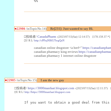
%%
■22986
/inTopicNo.14)
Re[231]: Just wanted to say Hi.
□投稿者/
CanadaPharm
-(2023/07/15(Sat) 12:14:57) [178.159.37.*]
□U R L/
http://cPFnjNIKUTwgQzN
canadian online drugstore <a href="
https://canadianphar
canadian pharmacy king reviews
https://canadianpharmac
canadian pharmacy 1 internet online drugstore
■22985
/inTopicNo.15)
I am the new guy
□投稿者/
https://3000manfaat.blogspot.com
-(2023/07/15(Sat) 12:11:37) 
□U R L/
http://https://3000manfaat.blogspot.com
If you want to obtain a good deal from this