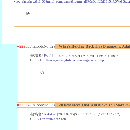
view=slideshow&id=36&tmpl=component&return=aHR0cDovL3d3dy5mb3Vpb
%%
■22988
/inTopicNo.12)
What's Holding Back This Diagnosing Adul
□投稿者/
Estella
-(2023/07/15(Sat) 12:16:24) [193.218.190.*]
□U R L/
http://www.gamenglish.com/message/index.php
%%
■22987
/inTopicNo.13)
20 Resources That Will Make You More Succ
□投稿者/
Natalie
-(2023/07/15(Sat) 12:15:58) [193.218.190.*]
□U R L/
http://eurasiaaz.com/