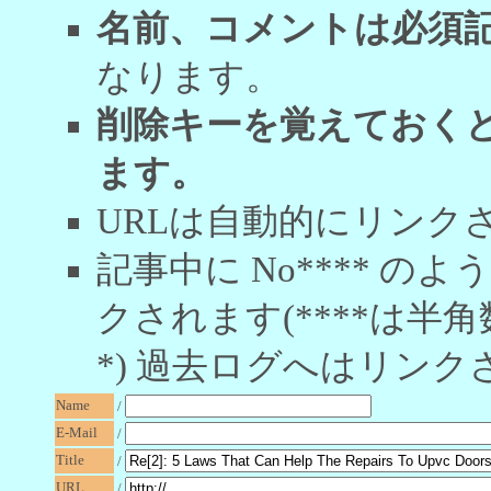
名前、コメントは必須
なります。
削除キーを覚えておく
ます。
URLは自動的にリンク
記事中に No**** 
クされます(****は半角
*) 過去ログへはリンク
Name
/
E-Mail
/
Title
/
URL
/