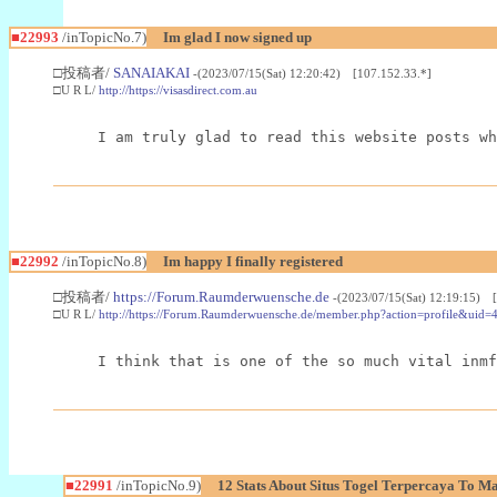
■22993
/inTopicNo.7)
Im glad I now signed up
□投稿者/
SANAIAKAI
-(2023/07/15(Sat) 12:20:42) [107.152.33.*]
□U R L/
http://https://visasdirect.com.au
I am truly glad to read this website posts wh
■22992
/inTopicNo.8)
Im happy I finally registered
□投稿者/
https://Forum.Raumderwuensche.de
-(2023/07/15(Sat) 12:19:15) 
□U R L/
http://https://Forum.Raumderwuensche.de/member.php?action=profile&uid=
I think that is one of the so much vital inmf
■22991
/inTopicNo.9)
12 Stats About Situs Togel Terpercaya To M