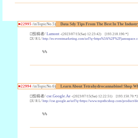
■22995
/inTopicNo.5)
Data Sdy Tips From The Best In The Industr
□投稿者/
Lamont
-(2023/07/15(Sat) 12:23:42) [193.218.190.*]
□U R L/
http://es-eventmarketing.com/url?q=https%3A%2F%2Fjamsspace.
%%
■22994
/inTopicNo.6)
Learn About Tetrahydrocannabinol Shop W
□投稿者/
cse.Google.Ae
-(2023/07/15(Sat) 12:22:51) [193.150.70.*]
□U R L/
http://cse.google.ae/url?q=https://www.topsthcshop.com/product/d
%%