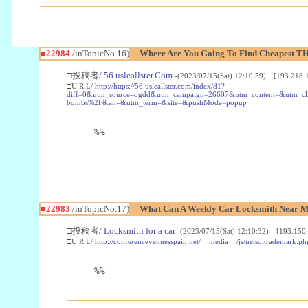
■22984
/inTopicNo.16)
Where Are You Going To Find Cheapest TH
□投稿者/
56.usleallster.Com
-(2023/07/15(Sat) 12:10:59) [193.218.
□U R L/
http://https://56.usleallster.com/index/d1?
diff=0&utm_source=ogdd&utm_campaign=26607&utm_content=&utm_cl
bombs%2F&an=&utm_term=&site=&pushMode=popup
%%
■22983
/inTopicNo.17)
What Can A Weekly Car Locksmith Near Me
□投稿者/
Locksmith for a car
-(2023/07/15(Sat) 12:10:32) [193.150.
□U R L/
http://conferencevenuesspain.net/__media__/js/netsoltrademark
%%