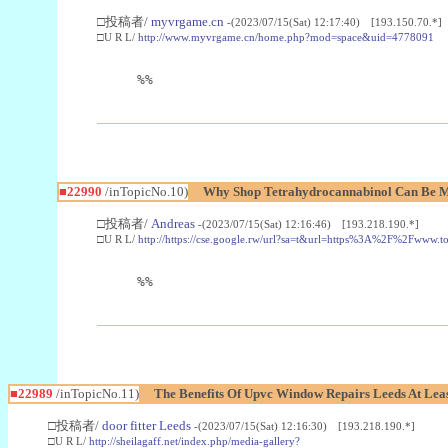
□投稿者/
myvrgame.cn
-(2023/07/15(Sat) 12:17:40) [193.150.70.*]
□U R L/
http://www.myvrgame.cn/home.php?mod=space&uid=4778091
%%
■22990
/inTopicNo.10)
Why Shop Tetrahydrocannabinol Can Be M
□投稿者/
Andreas
-(2023/07/15(Sat) 12:16:46) [193.218.190.*]
□U R L/
http://https://cse.google.rw/url?sa=t&url=https%3A%2F%2Fwww.
%%
■22989
/inTopicNo.11)
The Benefits Of Upvc Window Repairs Leeds At Leas
□投稿者/
door fitter Leeds
-(2023/07/15(Sat) 12:16:30) [193.218.190.*]
□U R L/
http://sheilagaff.net/index.php/media-gallery?