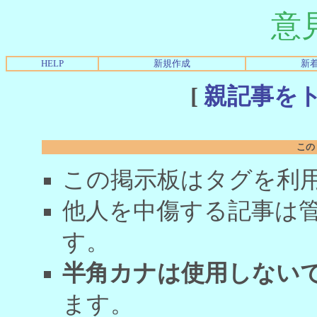
意
HELP
新規作成
新
[
親記事を
この
この掲示板はタグを利
他人を中傷する記事は
す。
半角カナは使用しない
ます。