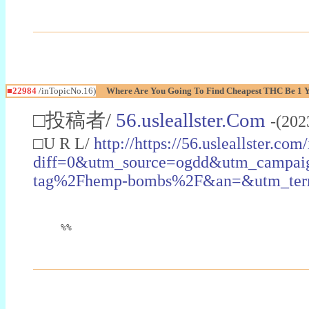
■22984
/inTopicNo.16)
Where Are You Going To Find Cheapest THC Be 1 
□投稿者/
56.usleallster.Com
-(202
□U R L/
http://https://56.usleallster.com
diff=0&utm_source=ogdd&utm_campai
tag%2Fhemp-bombs%2F&an=&utm_ter
%%