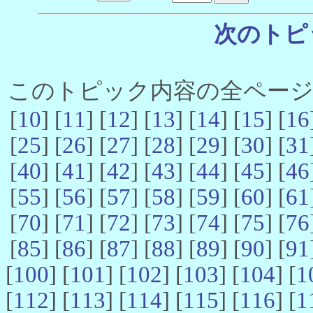
次のトピ
このトピック内容の全ページ数 
[
10
] [
11
] [
12
] [
13
] [
14
] [
15
] [
16
[
25
] [
26
] [
27
] [
28
] [
29
] [
30
] [
31
[
40
] [
41
] [
42
] [
43
] [
44
] [
45
] [
46
[
55
] [
56
] [
57
] [
58
] [
59
] [
60
] [
61
[
70
] [
71
] [
72
] [
73
] [
74
] [
75
] [
76
[
85
] [
86
] [
87
] [
88
] [
89
] [
90
] [
91
[
100
] [
101
] [
102
] [
103
] [
104
] [
1
[
112
] [
113
] [
114
] [
115
] [
116
] [
1