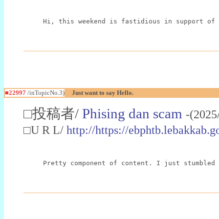
Hi, this weekend is fastidious in support of 
■22997
/inTopicNo.3)
Just want to say Hello.
□投稿者/
Phising dan scam
-(2025
□U R L/
http://https://ebphtb.lebakk
Pretty component of content. I just stumbled 