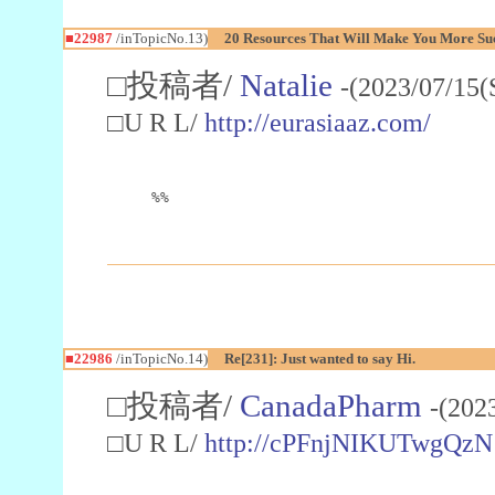
■22987
/inTopicNo.13)
20 Resources That Will Make You More Succ
□投稿者/
Natalie
-(2023/07/15(
□U R L/
http://eurasiaaz.com/
%%
■22986
/inTopicNo.14)
Re[231]: Just wanted to say Hi.
□投稿者/
CanadaPharm
-(202
□U R L/
http://cPFnjNIKUTwgQzN