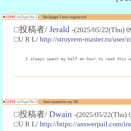
■22999
/inTopicNo.1)
Im happy I now registered
□投稿者/
Jerald
-(2025/05/22(Thu) 0
□U R L/
http://stroyrem-master.ru/user/
I always spent my half an hour to read this w
■22998
/inTopicNo.2)
Just wanted to say Hi.
□投稿者/
Dwain
-(2025/05/22(Thu) 
□U R L/
http://https://answerpail.com/i