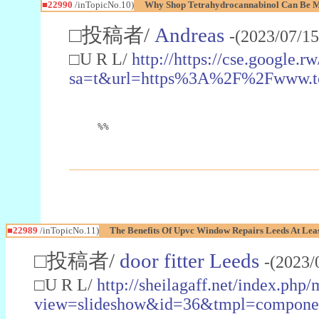
■22990
/inTopicNo.10)
Why Shop Tetrahydrocannabinol Can Be M
□投稿者/
Andreas
-(2023/07/15
□U R L/
http://https://cse.google.rw
sa=t&url=https%3A%2F%2Fwww.t
%%
■22989
/inTopicNo.11)
The Benefits Of Upvc Window Repairs Leeds At Leas
□投稿者/
door fitter Leeds
-(2023/
□U R L/
http://sheilagaff.net/index.php/
view=slideshow&id=36&tmpl=comp