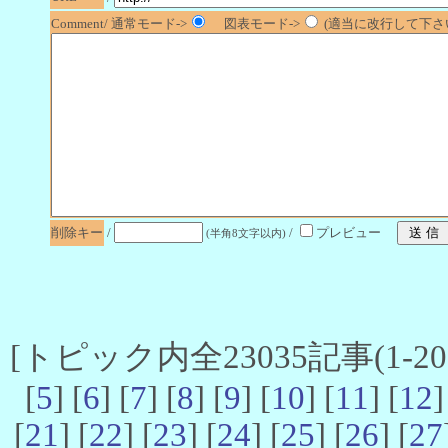
Comment/ 通常モード->
図表モード->
(適当に改行して下さい
削除キー
/
/
プレビュー
(半角8文字以内)
[トピック内全23035記事(1-20 
[
5
] [
6
] [
7
] [
8
] [
9
] [
10
] [
11
] [
12
]
[
21
] [
22
] [
23
] [
24
] [
25
] [
26
] [
27