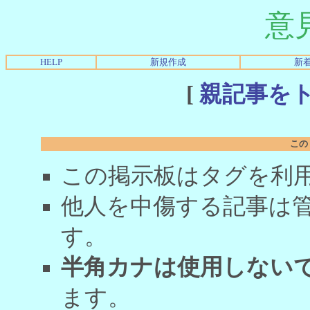
意
HELP
新規作成
新
[
親記事を
この
この掲示板はタグを利
他人を中傷する記事は
す。
半角カナは使用しない
ます。