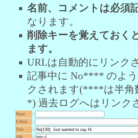
名前、コメントは必須
なります。
削除キーを覚えておく
ます。
URLは自動的にリンク
記事中に No**** 
クされます(****は半角
*) 過去ログへはリンク
Name
/
E-Mail
/
Title
/
URL
/