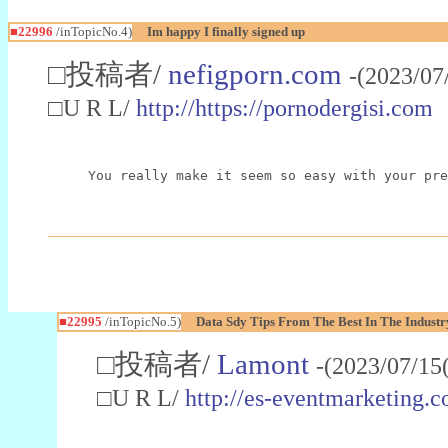
■22996
/inTopicNo.4)
Im happy I finally signed up
□投稿者/
nefigporn.com
-(2023/07
□U R L/
http://https://pornodergisi.com
You really make it seem so easy with your pre
■22995
/inTopicNo.5)
Data Sdy Tips From The Best In The Industr
□投稿者/
Lamont
-(2023/07/15
□U R L/
http://es-eventmarketin