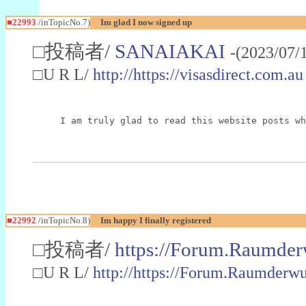
■22993
/inTopicNo.7)
Im glad I now signed up
□投稿者/
SANAIAKAI
-(2023/07/
□U R L/
http://https://visasdirect.com.au
I am truly glad to read this website posts wh
■22992
/inTopicNo.8)
Im happy I finally registered
□投稿者/
https://Forum.Raumder
□U R L/
http://https://Forum.Raumder