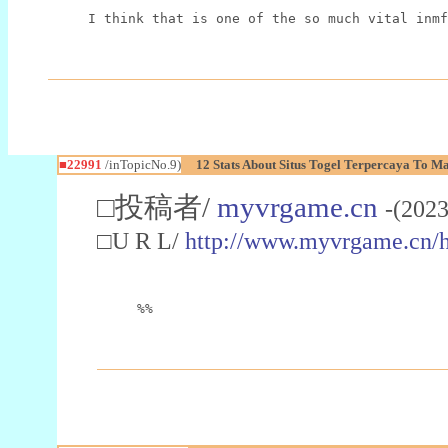
I think that is one of the so much vital inmf
■22991
/inTopicNo.9)
12 Stats About Situs Togel Terpercaya To M
□投稿者/
myvrgame.cn
-(2023
□U R L/
http://www.myvrgame.cn
%%