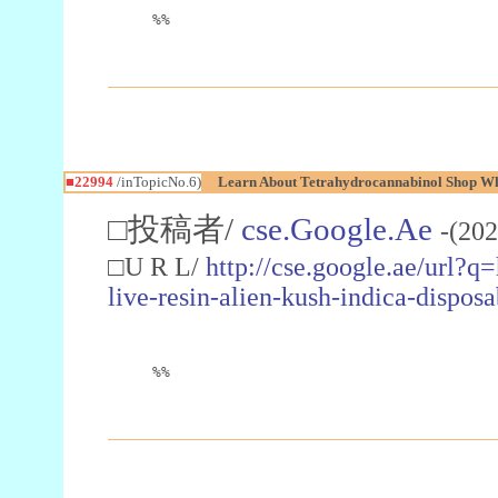
%%
■22994
/inTopicNo.6)
Learn About Tetrahydrocannabinol Shop W
□投稿者/
cse.Google.Ae
-(202
□U R L/
http://cse.google.ae/url?q
live-resin-alien-kush-indica-dispo
%%