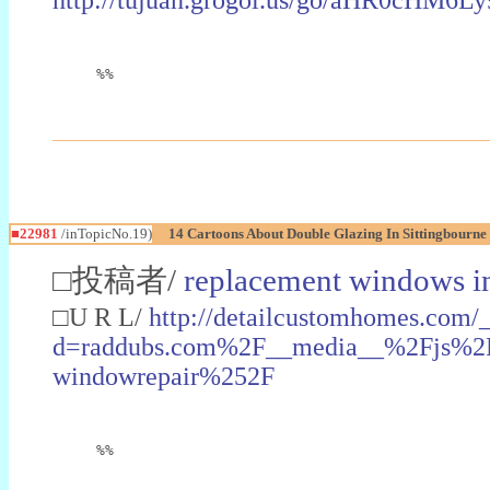
%%
■22981
/inTopicNo.19)
14 Cartoons About Double Glazing In Sittingbourne
□投稿者/
replacement windows in
□U R L/
http://detailcustomhomes.com/
d=raddubs.com%2F__media__%2Fjs%2Fn
windowrepair%252F
%%