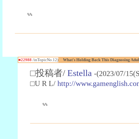
%%
■22988
/inTopicNo.12)
What's Holding Back This Diagnosing Adul
□投稿者/
Estella
-(2023/07/15(
□U R L/
http://www.gamenglish.co
%%