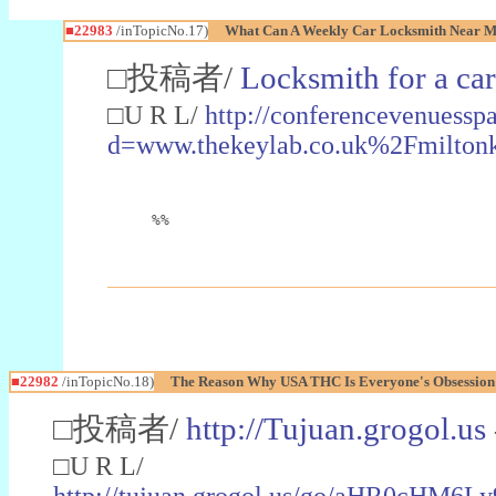
■22983
/inTopicNo.17)
What Can A Weekly Car Locksmith Near Me
□投稿者/
Locksmith for a car
□U R L/
http://conferencevenuessp
d=www.thekeylab.co.uk%2Fmiltonk
%%
■22982
/inTopicNo.18)
The Reason Why USA THC Is Everyone's Obsession
□投稿者/
http://Tujuan.grogol.us
□U R L/
http://tujuan.grogol.us/go/aHR0