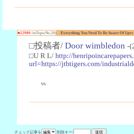
■22980
/inTopicNo.20)
Everything You Need To Be Aware Of Upv
□投稿者/
Door wimbledon
-(
□U R L/
http://henripoincarepapers
url=https://jtbtigers.com/industr
%%
チェック記事を
削除キー/