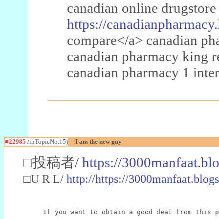
canadian online drugstore
https://canadianpharmacy.
compare</a> canadian pha
canadian pharmacy king 
canadian pharmacy 1 inter
■22985
/inTopicNo.15)
I am the new guy
□投稿者/
https://3000manfaat.bl
□U R L/
http://https://3000manfaat.blog
If you want to obtain a good deal from this p