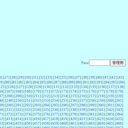
Pass/
6
] [
27
] [
28
] [
29
] [
30
] [
31
] [
32
] [
33
] [
34
] [
35
] [
36
] [
37
] [
38
] [
39
] [
40
] [
41
] [
42
] [
43
]
79
] [
80
] [
81
] [
82
] [
83
] [
84
] [
85
] [
86
] [
87
] [
88
] [
89
] [
90
] [
91
] [
92
] [
93
] [
94
] [
95
] [
96
]
125
] [
126
] [
127
] [
128
] [
129
] [
130
] [
131
] [
132
] [
133
] [
134
] [
135
] [
136
] [
137
] [
138
]
66
] [
167
] [
168
] [
169
] [
170
] [
171
] [
172
] [
173
] [
174
] [
175
] [
176
] [
177
] [
178
] [
179
]
07
] [
208
] [
209
] [
210
] [
211
] [
212
] [
213
] [
214
] [
215
] [
216
] [
217
] [
218
] [
219
] [
220
]
48
] [
249
] [
250
] [
251
] [
252
] [
253
] [
254
] [
255
] [
256
] [
257
] [
258
] [
259
] [
260
] [
261
]
89
] [
290
] [
291
] [
292
] [
293
] [
294
] [
295
] [
296
] [
297
] [
298
] [
299
] [
300
] [
301
] [
302
]
30
] [
331
] [
332
] [
333
] [
334
] [
335
] [
336
] [
337
] [
338
] [
339
] [
340
] [
341
] [
342
] [
343
]
71
] [
372
] [
373
] [
374
] [
375
] [
376
] [
377
] [
378
] [
379
] [
380
] [
381
] [
382
] [
383
] [
384
]
12
] [
413
] [
414
] [
415
] [
416
] [
417
] [
418
] [
419
] [
420
] [
421
] [
422
] [
423
] [
424
] [
425
]
53
] [
454
] [
455
] [
456
] [
457
] [
458
] [
459
] [
460
] [
461
] [
462
] [
463
] [
464
] [
465
] [
466
]
94
] [
495
] [
496
] [
497
] [
498
] [
499
] [
500
] [
501
] [
502
] [
503
] [
504
] [
505
] [
506
] [
507
]