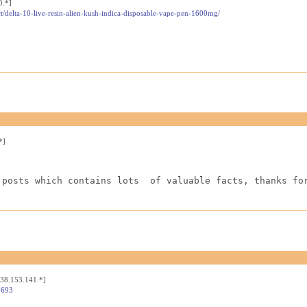
0.*]
t/delta-10-live-resin-alien-kush-indica-disposable-vape-pen-1600mg/
*]
 posts which contains lots  of valuable facts, thanks fo
[38.153.141.*]
4693