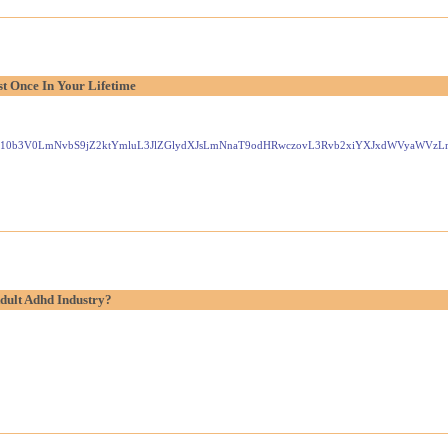
t Once In Your Lifetime
Gxlei10b3V0LmNvbS9jZ2ktYmluL3JlZGlydXJsLmNnaT9odHRwczovL3Rvb2xiYXJxdWVyaW
dult Adhd Industry?