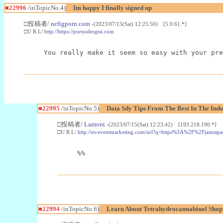
■22996
/inTopicNo.4)
Im happy I finally signed up
□投稿者/
nefigporn.com
-(2023/07/15(Sat) 12:25:50) [5.9.61.*]
□U R L/
http://https://pornodergisi.com
You really make it seem so easy with your pre
■22995
/inTopicNo.5)
Data Sdy Tips From The Best In The Indu
□投稿者/
Lamont
-(2023/07/15(Sat) 12:23:42) [193.218.190.*]
□U R L/
http://es-eventmarketing.com/url?q=https%3A%2F%2Fjamssp
%%
■22994
/inTopicNo.6)
Learn About Tetrahydrocannabinol Sho