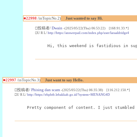
■22998
/inTopicNo.2)
Just wanted to say Hi.
□投稿者/
Dwain
-(2025/05/22(Thu) 06:53:22) [168.91.33.*]
□U R L/
http://https://answerpail.com/index.php/user/laraaldridge4
Hi, this weekend is fastidious in su
■22997
/inTopicNo.3)
Just want to say Hello.
□投稿者/
Phising dan scam
-(2025/05/22(Thu) 06:35:38) [116.212.150.*]
□U R L/
http://https://ebphtb.lebakkab.go.id/?system=MENANG4D
Pretty component of content. I just stumbled 