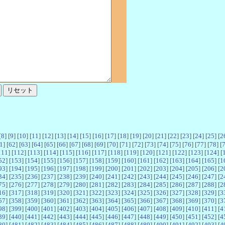
[
8
] [
9
] [
10
] [
11
] [
12
] [
13
] [
14
] [
15
] [
16
] [
17
] [
18
] [
19
] [
20
] [
21
] [
22
] [
23
] [
24
] [
25
] [
2
1
] [
62
] [
63
] [
64
] [
65
] [
66
] [
67
] [
68
] [
69
] [
70
] [
71
] [
72
] [
73
] [
74
] [
75
] [
76
] [
77
] [
78
] [
111
] [
112
] [
113
] [
114
] [
115
] [
116
] [
117
] [
118
] [
119
] [
120
] [
121
] [
122
] [
123
] [
124
] [
52
] [
153
] [
154
] [
155
] [
156
] [
157
] [
158
] [
159
] [
160
] [
161
] [
162
] [
163
] [
164
] [
165
] [
1
93
] [
194
] [
195
] [
196
] [
197
] [
198
] [
199
] [
200
] [
201
] [
202
] [
203
] [
204
] [
205
] [
206
] [
2
34
] [
235
] [
236
] [
237
] [
238
] [
239
] [
240
] [
241
] [
242
] [
243
] [
244
] [
245
] [
246
] [
247
] [
2
75
] [
276
] [
277
] [
278
] [
279
] [
280
] [
281
] [
282
] [
283
] [
284
] [
285
] [
286
] [
287
] [
288
] [
2
16
] [
317
] [
318
] [
319
] [
320
] [
321
] [
322
] [
323
] [
324
] [
325
] [
326
] [
327
] [
328
] [
329
] [
3
57
] [
358
] [
359
] [
360
] [
361
] [
362
] [
363
] [
364
] [
365
] [
366
] [
367
] [
368
] [
369
] [
370
] [
3
98
] [
399
] [
400
] [
401
] [
402
] [
403
] [
404
] [
405
] [
406
] [
407
] [
408
] [
409
] [
410
] [
411
] [
4
39
] [
440
] [
441
] [
442
] [
443
] [
444
] [
445
] [
446
] [
447
] [
448
] [
449
] [
450
] [
451
] [
452
] [
4
80
] [
481
] [
482
] [
483
] [
484
] [
485
] [
486
] [
487
] [
488
] [
489
] [
490
] [
491
] [
492
] [
493
] [
4