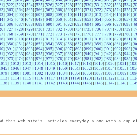
21
] [
522
] [
523
] [
524
] [
525
] [
526
] [
527
] [
528
] [
529
] [
530
] [
531
] [
532
] [
533
] [
534
] [
5
62
] [
563
] [
564
] [
565
] [
566
] [
567
] [
568
] [
569
] [
570
] [
571
] [
572
] [
573
] [
574
] [
575
] [
5
03
] [
604
] [
605
] [
606
] [
607
] [
608
] [
609
] [
610
] [
611
] [
612
] [
613
] [
614
] [
615
] [
616
] [
6
44
] [
645
] [
646
] [
647
] [
648
] [
649
] [
650
] [
651
] [
652
] [
653
] [
654
] [
655
] [
656
] [
657
] [
6
85
] [
686
] [
687
] [
688
] [
689
] [
690
] [
691
] [
692
] [
693
] [
694
] [
695
] [
696
] [
697
] [
698
] [
6
26
] [
727
] [
728
] [
729
] [
730
] [
731
] [
732
] [
733
] [
734
] [
735
] [
736
] [
737
] [
738
] [
739
] [
7
67
] [
768
] [
769
] [
770
] [
771
] [
772
] [
773
] [
774
] [
775
] [
776
] [
777
] [
778
] [
779
] [
780
] [
7
08
] [
809
] [
810
] [
811
] [
812
] [
813
] [
814
] [
815
] [
816
] [
817
] [
818
] [
819
] [
820
] [
821
] [
8
49
] [
850
] [
851
] [
852
] [
853
] [
854
] [
855
] [
856
] [
857
] [
858
] [
859
] [
860
] [
861
] [
862
] [
8
90
] [
891
] [
892
] [
893
] [
894
] [
895
] [
896
] [
897
] [
898
] [
899
] [
900
] [
901
] [
902
] [
903
] [
9
31
] [
932
] [
933
] [
934
] [
935
] [
936
] [
937
] [
938
] [
939
] [
940
] [
941
] [
942
] [
943
] [
944
] [
9
72
] [
973
] [
974
] [
975
] [
976
] [
977
] [
978
] [
979
] [
980
] [
981
] [
982
] [
983
] [
984
] [
985
] [
9
1011
] [
1012
] [
1013
] [
1014
] [
1015
] [
1016
] [
1017
] [
1018
] [
1019
] [
1020
] [
1021
] [
102
1045
] [
1046
] [
1047
] [
1048
] [
1049
] [
1050
] [
1051
] [
1052
] [
1053
] [
1054
] [
1055
] [
105
1079
] [
1080
] [
1081
] [
1082
] [
1083
] [
1084
] [
1085
] [
1086
] [
1087
] [
1088
] [
1089
] [
109
1113
] [
1114
] [
1115
] [
1116
] [
1117
] [
1118
] [
1119
] [
1120
] [
1121
] [
1122
] [
1123
] [
112
1138
] [
1139
] [
1140
] [
1141
] [
1142
] [
1143
] [
1144
] [
1145
] [
1146
] [
1147
] [
1148
] [
114
ad this web site's  articles everyday along with a cup o