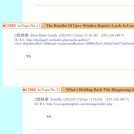
■22989
/inTopicNo.11)
The Benefits Of Upvc Window Repairs Leeds At Leas
□投稿者/
door fitter Leeds
-(2023/07/15(Sat) 12:16:30) [193.218.190.*]
□U R L/
http://sheilagaff.net/index.php/media-gallery?
view=slideshow&id=36&tmpl=component&return=aHR0cDovL3d3dy5mb3Vpb
%%
■22988
/inTopicNo.12)
What's Holding Back This Diagnosing A
□投稿者/
Estella
-(2023/07/15(Sat) 12:16:24) [193.218.190.*]
□U R L/
http://www.gamenglish.com/message/index.php
%%