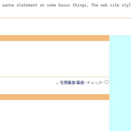
 wanna statement on some basuc things, The web site styl
→
引用返信
/
返信
/ チェック-