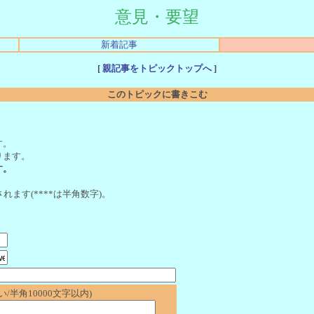
意見・要望
新着記事
[
親記事をトピックトップへ
]
このトピックに書きこむ
。
す。
ります。
す。
れます(****は半角数字)。
/半角10000文字以内)