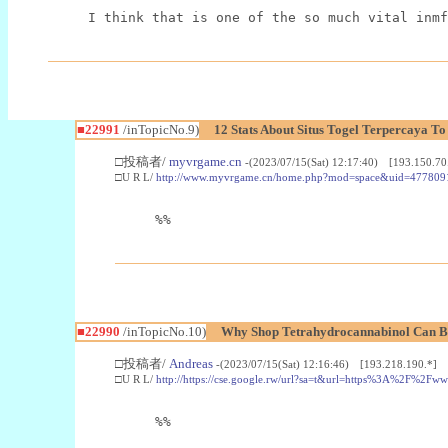
I think that is one of the so much vital inmf
■22991
/inTopicNo.9)
12 Stats About Situs Togel Terpercaya T
□投稿者/
myvrgame.cn
-(2023/07/15(Sat) 12:17:40) [193.150.70
□U R L/
http://www.myvrgame.cn/home.php?mod=space&uid=477809
%%
■22990
/inTopicNo.10)
Why Shop Tetrahydrocannabinol Can B
□投稿者/
Andreas
-(2023/07/15(Sat) 12:16:46) [193.218.190.*]
□U R L/
http://https://cse.google.rw/url?sa=t&url=https%3A%2F%2F
%%