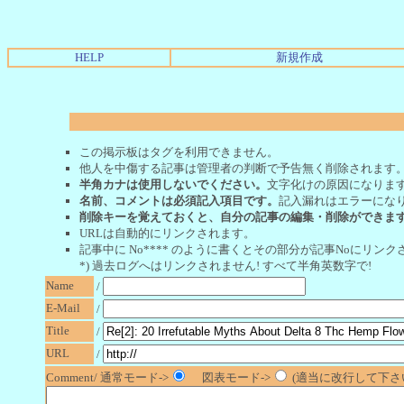
HELP
新規作成
この掲示板はタグを利用できません。
他人を中傷する記事は管理者の判断で予告無く削除されます
半角カナは使用しないでください。
文字化けの原因になりま
名前、コメントは必須記入項目です。
記入漏れはエラーにな
削除キーを覚えておくと、自分の記事の編集・削除ができま
URLは自動的にリンクされます。
記事中に No**** のように書くとその部分が記事Noにリンクさ
*) 過去ログへはリンクされません! すべて半角英数字で!
Name
/
E-Mail
/
Title
/
URL
/
Comment/ 通常モード->
図表モード->
(適当に改行して下さい