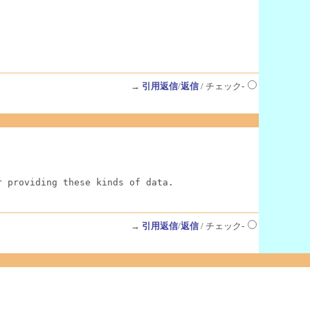
→
引用返信
/
返信
/ チェック-
r providing these kinds of data.
→
引用返信
/
返信
/ チェック-