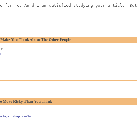
o for me. Annd i am satisfied studying your article. But
o Make You Think About The Other People
.*]
1
e More Risky Than You Think
www.topsthcshop.com%2F