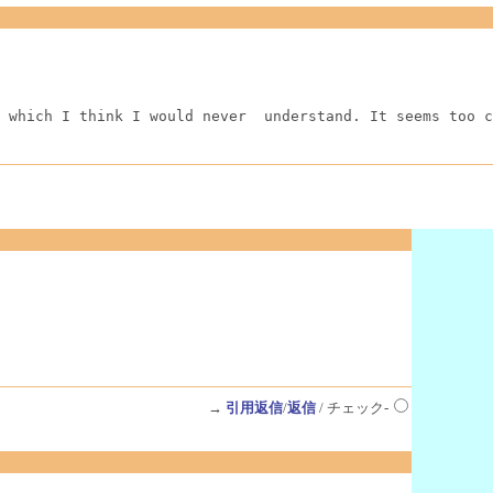
 which I think I would never  understand. It seems too c
→
引用返信
/
返信
/ チェック-