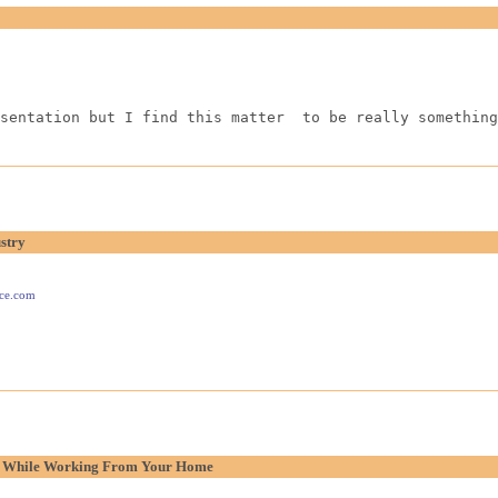
sentation but I find this matter  to be really something
stry
ace.com
p While Working From Your Home