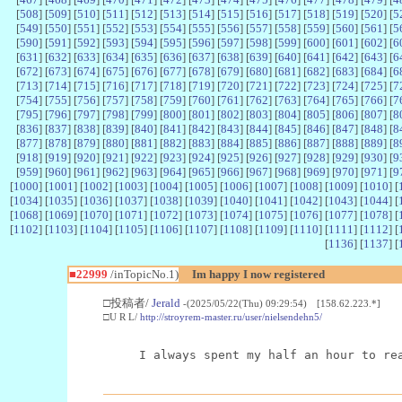
[
508
] [
509
] [
510
] [
511
] [
512
] [
513
] [
514
] [
515
] [
516
] [
517
] [
518
] [
519
] [
520
] [
5
[
549
] [
550
] [
551
] [
552
] [
553
] [
554
] [
555
] [
556
] [
557
] [
558
] [
559
] [
560
] [
561
] [
5
[
590
] [
591
] [
592
] [
593
] [
594
] [
595
] [
596
] [
597
] [
598
] [
599
] [
600
] [
601
] [
602
] [
6
[
631
] [
632
] [
633
] [
634
] [
635
] [
636
] [
637
] [
638
] [
639
] [
640
] [
641
] [
642
] [
643
] [
6
[
672
] [
673
] [
674
] [
675
] [
676
] [
677
] [
678
] [
679
] [
680
] [
681
] [
682
] [
683
] [
684
] [
6
[
713
] [
714
] [
715
] [
716
] [
717
] [
718
] [
719
] [
720
] [
721
] [
722
] [
723
] [
724
] [
725
] [
7
[
754
] [
755
] [
756
] [
757
] [
758
] [
759
] [
760
] [
761
] [
762
] [
763
] [
764
] [
765
] [
766
] [
7
[
795
] [
796
] [
797
] [
798
] [
799
] [
800
] [
801
] [
802
] [
803
] [
804
] [
805
] [
806
] [
807
] [
8
[
836
] [
837
] [
838
] [
839
] [
840
] [
841
] [
842
] [
843
] [
844
] [
845
] [
846
] [
847
] [
848
] [
8
[
877
] [
878
] [
879
] [
880
] [
881
] [
882
] [
883
] [
884
] [
885
] [
886
] [
887
] [
888
] [
889
] [
8
[
918
] [
919
] [
920
] [
921
] [
922
] [
923
] [
924
] [
925
] [
926
] [
927
] [
928
] [
929
] [
930
] [
9
[
959
] [
960
] [
961
] [
962
] [
963
] [
964
] [
965
] [
966
] [
967
] [
968
] [
969
] [
970
] [
971
] [
9
[
1000
] [
1001
] [
1002
] [
1003
] [
1004
] [
1005
] [
1006
] [
1007
] [
1008
] [
1009
] [
1010
] [
[
1034
] [
1035
] [
1036
] [
1037
] [
1038
] [
1039
] [
1040
] [
1041
] [
1042
] [
1043
] [
1044
] [
[
1068
] [
1069
] [
1070
] [
1071
] [
1072
] [
1073
] [
1074
] [
1075
] [
1076
] [
1077
] [
1078
] [
[
1102
] [
1103
] [
1104
] [
1105
] [
1106
] [
1107
] [
1108
] [
1109
] [
1110
] [
1111
] [
1112
] [
[
1136
] [
1137
] [
■22999
/inTopicNo.1)
Im happy I now registered
□投稿者/
Jerald
-(2025/05/22(Thu) 09:29:54) [158.62.223.*]
□U R L/
http://stroyrem-master.ru/user/nielsendehn5/
I always spent my half an hour to re