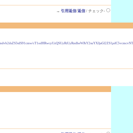
→
引用返信
/
返信
/ チェック-
VzLmdvb2dsZS5tdS91cmw/cT1odHRwcyUzQSUyRiUyRndheWJhY2suYXJjaGl2ZS1pdC5vcmc