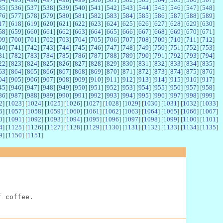
35
] [
536
] [
537
] [
538
] [
539
] [
540
] [
541
] [
542
] [
543
] [
544
] [
545
] [
546
] [
547
] [
548
]
76
] [
577
] [
578
] [
579
] [
580
] [
581
] [
582
] [
583
] [
584
] [
585
] [
586
] [
587
] [
588
] [
589
]
17
] [
618
] [
619
] [
620
] [
621
] [
622
] [
623
] [
624
] [
625
] [
626
] [
627
] [
628
] [
629
] [
630
]
58
] [
659
] [
660
] [
661
] [
662
] [
663
] [
664
] [
665
] [
666
] [
667
] [
668
] [
669
] [
670
] [
671
]
99
] [
700
] [
701
] [
702
] [
703
] [
704
] [
705
] [
706
] [
707
] [
708
] [
709
] [
710
] [
711
] [
712
]
40
] [
741
] [
742
] [
743
] [
744
] [
745
] [
746
] [
747
] [
748
] [
749
] [
750
] [
751
] [
752
] [
753
]
81
] [
782
] [
783
] [
784
] [
785
] [
786
] [
787
] [
788
] [
789
] [
790
] [
791
] [
792
] [
793
] [
794
]
22
] [
823
] [
824
] [
825
] [
826
] [
827
] [
828
] [
829
] [
830
] [
831
] [
832
] [
833
] [
834
] [
835
]
63
] [
864
] [
865
] [
866
] [
867
] [
868
] [
869
] [
870
] [
871
] [
872
] [
873
] [
874
] [
875
] [
876
]
04
] [
905
] [
906
] [
907
] [
908
] [
909
] [
910
] [
911
] [
912
] [
913
] [
914
] [
915
] [
916
] [
917
]
45
] [
946
] [
947
] [
948
] [
949
] [
950
] [
951
] [
952
] [
953
] [
954
] [
955
] [
956
] [
957
] [
958
]
86
] [
987
] [
988
] [
989
] [
990
] [
991
] [
992
] [
993
] [
994
] [
995
] [
996
] [
997
] [
998
] [
999
]
2
] [
1023
] [
1024
] [
1025
] [
1026
] [
1027
] [
1028
] [
1029
] [
1030
] [
1031
] [
1032
] [
1033
]
6
] [
1057
] [
1058
] [
1059
] [
1060
] [
1061
] [
1062
] [
1063
] [
1064
] [
1065
] [
1066
] [
1067
]
0
] [
1091
] [
1092
] [
1093
] [
1094
] [
1095
] [
1096
] [
1097
] [
1098
] [
1099
] [
1100
] [
1101
]
4
] [
1125
] [
1126
] [
1127
] [
1128
] [
1129
] [
1130
] [
1131
] [
1132
] [
1133
] [
1134
] [
1135
]
9
] [
1150
] [
1151
]
f coffee.