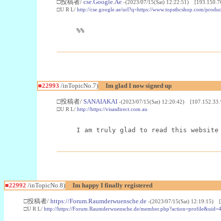
□投稿者/
cse.Google.Ae
-(2023/07/15(Sat) 12:22:51) [193.150.7
□U R L/
http://cse.google.ae/url?q=https://www.topsthcshop.com/produc
%%
■22993
/inTopicNo.7)
Im glad I now signed up
□投稿者/
SANAIAKAI
-(2023/07/15(Sat) 12:20:42) [107.152.33.
□U R L/
http://https://visasdirect.com.au
I am truly glad to read this website
■22992
/inTopicNo.8)
Im happy I finally registered
□投稿者/
https://Forum.Raumderwuensche.de
-(2023/07/15(Sat) 12:19:15) 
□U R L/
http://https://Forum.Raumderwuensche.de/member.php?action=profile&uid=