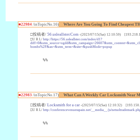
■22984
/inTopicNo.16)
Where Are You Going To Find Cheapest TH
□投稿者/
56.usleallster.Com
-(2023/07/15(Sat) 12:10:59) [193.218.
□U R L/
http://https://56.usleallster.com/index/d1?
diff=0&utm_source=ogdd&utm_campaign=26607&utm_content=&utm_cl
bombs%2F&an=&utm_term=&site=&pushMode=popup
%%
■22983
/inTopicNo.17)
What Can A Weekly Car Locksmith Near Me
□投稿者/
Locksmith for a car
-(2023/07/15(Sat) 12:10:32) [193.150.
□U R L/
http://conferencevenuesspain.net/__media__/js/netsoltrademark
%%