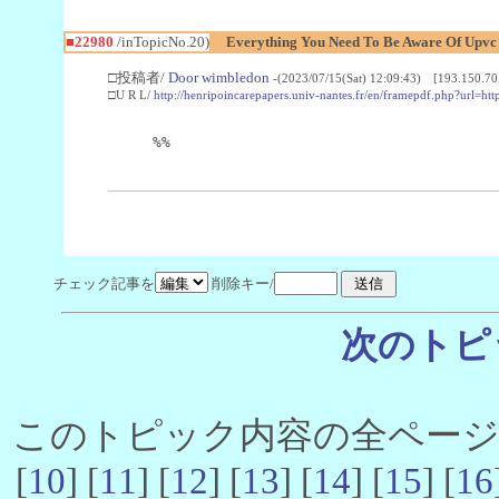
■22980
/inTopicNo.20)
Everything You Need To Be Aware Of Upv
□投稿者/
Door wimbledon
-(2023/07/15(Sat) 12:09:43) [193.150.70
□U R L/
http://henripoincarepapers.univ-nantes.fr/en/framepdf.php?url=ht
%%
チェック記事を
削除キー/
次のトピ
このトピック内容の全ページ数 
[
10
] [
11
] [
12
] [
13
] [
14
] [
15
] [
16