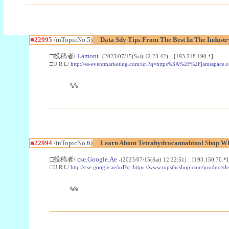
■22995
/inTopicNo.5)
Data Sdy Tips From The Best In The Industr
□投稿者/
Lamont
-(2023/07/15(Sat) 12:23:42) [193.218.190.*]
□U R L/
http://es-eventmarketing.com/url?q=https%3A%2F%2Fjamsspace.
%%
■22994
/inTopicNo.6)
Learn About Tetrahydrocannabinol Shop W
□投稿者/
cse.Google.Ae
-(2023/07/15(Sat) 12:22:51) [193.150.70.*]
□U R L/
http://cse.google.ae/url?q=https://www.topsthcshop.com/product/d
%%