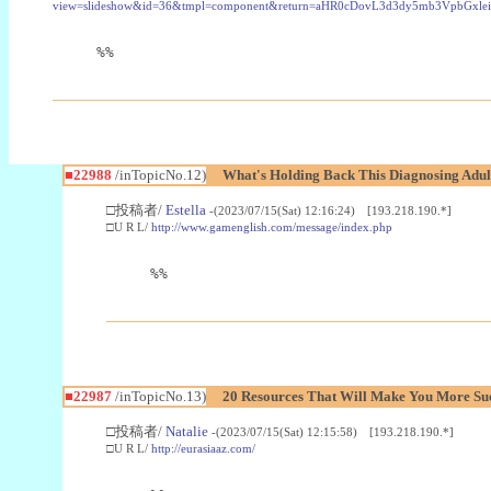
view=slideshow&id=36&tmpl=component&return=aHR0cDovL3d3dy5mb3Vpb
%%
■22988
/inTopicNo.12)
What's Holding Back This Diagnosing Adul
□投稿者/
Estella
-(2023/07/15(Sat) 12:16:24) [193.218.190.*]
□U R L/
http://www.gamenglish.com/message/index.php
%%
■22987
/inTopicNo.13)
20 Resources That Will Make You More Succ
□投稿者/
Natalie
-(2023/07/15(Sat) 12:15:58) [193.218.190.*]
□U R L/
http://eurasiaaz.com/