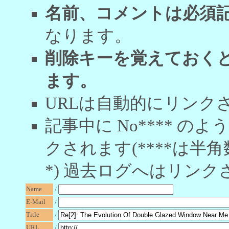
名前、コメントは必須
なります。
削除キーを覚えておく
ます。
URLは自動的にリンク
記事中に No**** 
クされます(****は半角
*) 過去ログへはリンク
Name
/
E-Mail
/
Title
/
URL
/