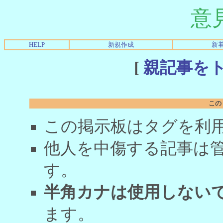
意
HELP
新規作成
新
[
親記事を
この
この掲示板はタグを利
他人を中傷する記事は
す。
半角カナは使用しない
ます。