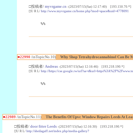
□投稿者/
myvrgame.cn
-(2023/07/15(Sat) 12:17:40) [193.150.70.*]
□U R L/
http://www.myvrgame.cn/home.php?mod=space&uid=4778091
%%
■22990
/inTopicNo.10)
Why Shop Tetrahydrocannabinol Can Be M
□投稿者/
Andreas
-(2023/07/15(Sat) 12:16:46) [193.218.190.*]
□U R L/
http://https://cse.google.rw/url?sa=t&url=https%3A%2F%2Fwww.
%%
■22989
/inTopicNo.11)
The Benefits Of Upvc Window Repairs Leeds At Leas
□投稿者/
door fitter Leeds
-(2023/07/15(Sat) 12:16:30) [193.218.190.*]
□U R L/
http://sheilagaff.net/index.php/media-gallery?