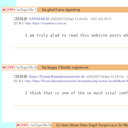
■22993
/inTopicNo.7)
Im glad I now signed up
□投稿者/
SANAIAKAI
-(2023/07/15(Sat) 12:20:42) [107.152.33.*]
□U R L/
http://https://visasdirect.com.au
I am truly glad to read this website posts wh
■22992
/inTopicNo.8)
Im happy I finally registered
□投稿者/
https://Forum.Raumderwuensche.de
-(2023/07/15(Sat) 12:19:15) 
□U R L/
http://https://Forum.Raumderwuensche.de/member.php?action=profile&uid=
I think that is one of the so much vital inmf
■22991
/inTopicNo.9)
12 Stats About Situs Togel Terpercaya To M