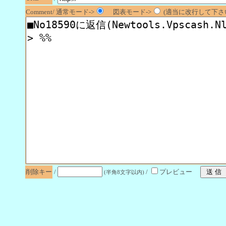
Comment/ 通常モード->
図表モード->
(適当に改行して下さい
削除キー
/
/
プレビュー
(半角8文字以内)