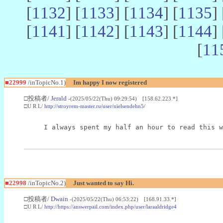
[
1132
] [
1133
] [
1134
] [
1135
] 
[
1141
] [
1142
] [
1143
] [
1144
] 
[
11
■22999
/inTopicNo.1)
Im happy I now registered
□投稿者/
Jerald
-(2025/05/22(Thu) 09:29:54) [158.62.223.*]
□U R L/
http://stroyrem-master.ru/user/nielsendehn5/
I always spent my half an hour to read this w
■22998
/inTopicNo.2)
Just wanted to say Hi.
□投稿者/
Dwain
-(2025/05/22(Thu) 06:53:22) [168.91.33.*]
□U R L/
http://https://answerpail.com/index.php/user/laraaldridge4