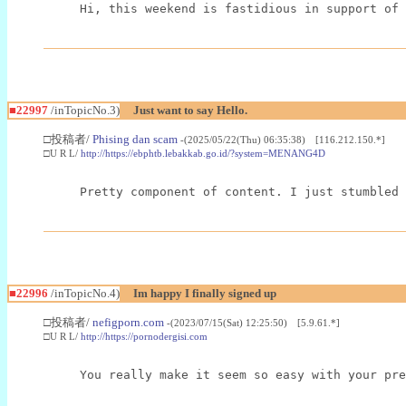
Hi, this weekend is fastidious in support of 
■22997
/inTopicNo.3)
Just want to say Hello.
□投稿者/
Phising dan scam
-(2025/05/22(Thu) 06:35:38) [116.212.150.*]
□U R L/
http://https://ebphtb.lebakkab.go.id/?system=MENANG4D
Pretty component of content. I just stumbled 
■22996
/inTopicNo.4)
Im happy I finally signed up
□投稿者/
nefigporn.com
-(2023/07/15(Sat) 12:25:50) [5.9.61.*]
□U R L/
http://https://pornodergisi.com
You really make it seem so easy with your pre