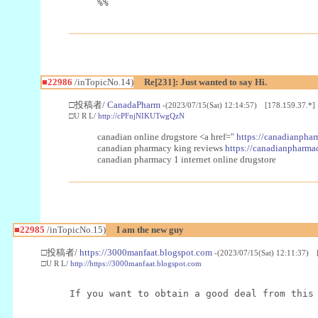
%%
■22986
/inTopicNo.14)
Re[231]: Just wanted to say Hi.
□投稿者/
CanadaPharm
-(2023/07/15(Sat) 12:14:57) [178.159.37.*]
□U R L/
http://cPFnjNIKUTwgQzN
canadian online drugstore <a href="
https://canadianphar
canadian pharmacy king reviews
https://canadianpharmac
canadian pharmacy 1 internet online drugstore
■22985
/inTopicNo.15)
I am the new guy
□投稿者/
https://3000manfaat.blogspot.com
-(2023/07/15(Sat) 12:11:37) 
□U R L/
http://https://3000manfaat.blogspot.com
If you want to obtain a good deal from this