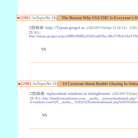
■22982
/inTopicNo.18)
The Reason Why USA THC Is Everyone's Ob
□投稿者/
http://Tujuan.grogol.us
-(2023/07/15(Sat) 12:10:15) [193.
□U R L/
http://tujuan.grogol.us/go/aHR0cHM6Ly93d3cudG9wc3RoY3Nob3A
%%
■22981
/inTopicNo.19)
14 Cartoons About Double Glazing In Sitti
□投稿者/
replacement windows in sittingbourne
-(2023/07/15(Sat)
□U R L/
http://detailcustomhomes.com/__media__/js/netsoltrademark.php?
d=raddubs.com%2F__media__%2Fjs%2Fnetsoltrademark.php%3Fd%3Dwww
%%