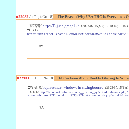
■22982
/inTopicNo.18)
The Reason Why USA THC Is Everyone's Ob
□投稿者/
http://Tujuan.grogol.us
-(2023/07/15(Sat) 12:10:15) [193.
□U R L/
http://tujuan.grogol.us/go/aHR0cHM6Ly93d3cudG9wc3RoY3Nob3A
%%
■22981
/inTopicNo.19)
14 Cartoons About Double Glazing In Sitti
□投稿者/
replacement windows in sittingbourne
-(2023/07/15(Sat)
□U R L/
http://detailcustomhomes.com/__media__/js/netsoltrademark.php?
d=raddubs.com%2F__media__%2Fjs%2Fnetsoltrademark.php%3Fd%3Dwww
%%