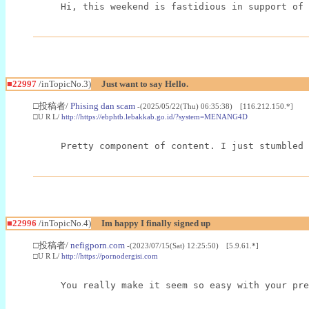
Hi, this weekend is fastidious in support of 
■22997
/inTopicNo.3)
Just want to say Hello.
□投稿者/
Phising dan scam
-(2025/05/22(Thu) 06:35:38) [116.212.150.*]
□U R L/
http://https://ebphtb.lebakkab.go.id/?system=MENANG4D
Pretty component of content. I just stumbled 
■22996
/inTopicNo.4)
Im happy I finally signed up
□投稿者/
nefigporn.com
-(2023/07/15(Sat) 12:25:50) [5.9.61.*]
□U R L/
http://https://pornodergisi.com
You really make it seem so easy with your pre