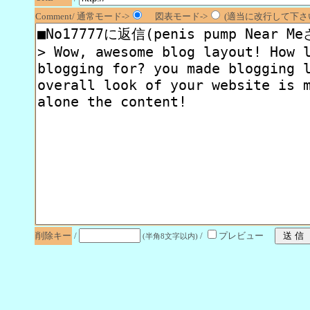
Comment/ 通常モード->
図表モード->
(適当に改行して下さい
削除キー
/
/
プレビュー
(半角8文字以内)