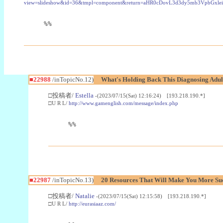
view=slideshow&id=36&tmpl=component&return=aHR0cDovL3d3dy5mb3Vpb
%%
■22988
/inTopicNo.12)
What's Holding Back This Diagnosing Adul
□投稿者/
Estella
-(2023/07/15(Sat) 12:16:24) [193.218.190.*]
□U R L/
http://www.gamenglish.com/message/index.php
%%
■22987
/inTopicNo.13)
20 Resources That Will Make You More Succ
□投稿者/
Natalie
-(2023/07/15(Sat) 12:15:58) [193.218.190.*]
□U R L/
http://eurasiaaz.com/