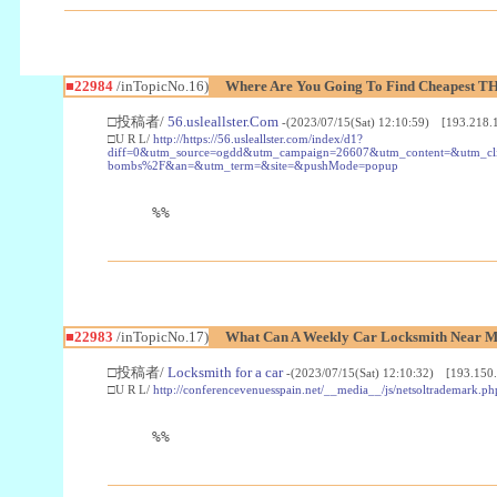
■22984
/inTopicNo.16)
Where Are You Going To Find Cheapest TH
□投稿者/
56.usleallster.Com
-(2023/07/15(Sat) 12:10:59) [193.218.
□U R L/
http://https://56.usleallster.com/index/d1?
diff=0&utm_source=ogdd&utm_campaign=26607&utm_content=&utm_cl
bombs%2F&an=&utm_term=&site=&pushMode=popup
%%
■22983
/inTopicNo.17)
What Can A Weekly Car Locksmith Near Me
□投稿者/
Locksmith for a car
-(2023/07/15(Sat) 12:10:32) [193.150.
□U R L/
http://conferencevenuesspain.net/__media__/js/netsoltrademark
%%