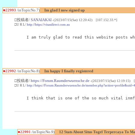
■22993
/inTopicNo.7)
Im glad I now signed up
□投稿者/
SANAIAKAI
-(2023/07/15(Sat) 12:20:42) [107.152.33.*]
□U R L/
http://https://visasdirect.com.au
I am truly glad to read this website posts wh
■22992
/inTopicNo.8)
Im happy I finally registered
□投稿者/
https://Forum.Raumderwuensche.de
-(2023/07/15(Sat) 12:19:15) 
□U R L/
http://https://Forum.Raumderwuensche.de/member.php?action=profile&uid=
I think that is one of the so much vital inmf
■22991
/inTopicNo.9)
12 Stats About Situs Togel Terpercaya To M