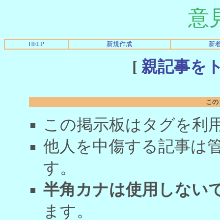
意
HELP
新規作成
新
[
親記事を
この
この掲示板はタグを利
他人を中傷する記事は
す。
半角カナは使用しない
ます。