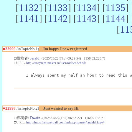
[
1132
] [
1133
] [
1134
] [
1135
] 
[
1141
] [
1142
] [
1143
] [
1144
] 
[
11
■22999
/inTopicNo.1)
Im happy I now registered
□投稿者/
Jerald
-(2025/05/22(Thu) 09:29:54) [158.62.223.*]
□U R L/
http://stroyrem-master.ru/user/nielsendehn5/
I always spent my half an hour to read this w
■22998
/inTopicNo.2)
Just wanted to say Hi.
□投稿者/
Dwain
-(2025/05/22(Thu) 06:53:22) [168.91.33.*]
□U R L/
http://https://answerpail.com/index.php/user/laraaldridge4