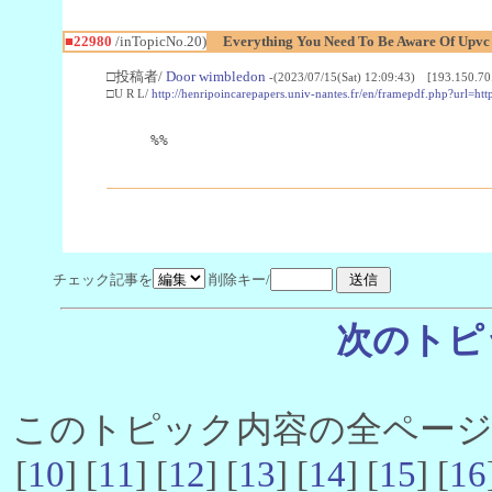
■22980
/inTopicNo.20)
Everything You Need To Be Aware Of Upv
□投稿者/
Door wimbledon
-(2023/07/15(Sat) 12:09:43) [193.150.70
□U R L/
http://henripoincarepapers.univ-nantes.fr/en/framepdf.php?url=ht
%%
チェック記事を
削除キー/
次のトピ
このトピック内容の全ページ数 
[
10
] [
11
] [
12
] [
13
] [
14
] [
15
] [
16