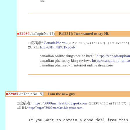
%%
■22986
/inTopicNo.14)
Re[231]: Just wanted to say Hi.
□投稿者/
CanadaPharm
-(2023/07/15(Sat) 12:14:57) [178.159.37.*]
□U R L/
http://cPFnjNIKUTwgQzN
canadian online drugstore <a href="
https://canadianphar
canadian pharmacy king reviews
https://canadianpharmac
canadian pharmacy 1 internet online drugstore
■22985
/inTopicNo.15)
I am the new guy
□投稿者/
https://3000manfaat.blogspot.com
-(2023/07/15(Sat) 12:11:37) 
□U R L/
http://https://3000manfaat.blogspot.com
If you want to obtain a good deal from this