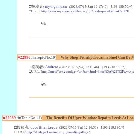
□投稿者/
myvrgame.cn
-(2023/07/15(Sat) 12:17:40) [193.150.70.*]
□U R L/
http://www.myvrgame.cn/home.php?mod=space&uid=4778091
%%
■22990
/inTopicNo.10)
Why Shop Tetrahydrocannabinol Can Be M
□投稿者/
Andreas
-(2023/07/15(Sat) 12:16:46) [193.218.190.*]
□U R L/
http://https://cse.google.rw/url?sa=t&url=https%3A%2F%2Fwww.
%%
■22989
/inTopicNo.11)
The Benefits Of Upvc Window Repairs Leeds At Leas
□投稿者/
door fitter Leeds
-(2023/07/15(Sat) 12:16:30) [193.218.190.*]
□U R L/
http://sheilagaff.net/index.php/media-gallery?