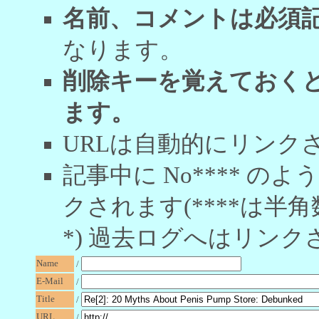
名前、コメントは必須
なります。
削除キーを覚えておく
ます。
URLは自動的にリンク
記事中に No**** 
クされます(****は半角
*) 過去ログへはリンク
Name
/
E-Mail
/
Title
/
URL
/