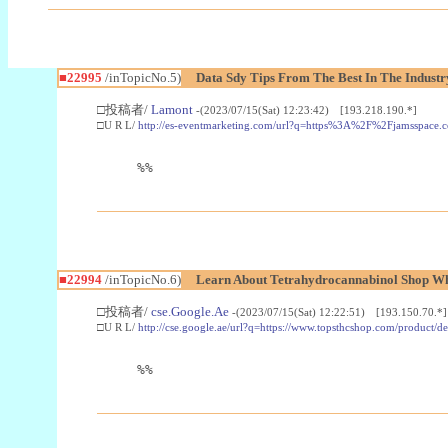
■22995
/inTopicNo.5)
Data Sdy Tips From The Best In The Industr
□投稿者/
Lamont
-(2023/07/15(Sat) 12:23:42) [193.218.190.*]
□U R L/
http://es-eventmarketing.com/url?q=https%3A%2F%2Fjamsspace.
%%
■22994
/inTopicNo.6)
Learn About Tetrahydrocannabinol Shop W
□投稿者/
cse.Google.Ae
-(2023/07/15(Sat) 12:22:51) [193.150.70.*]
□U R L/
http://cse.google.ae/url?q=https://www.topsthcshop.com/product/d
%%