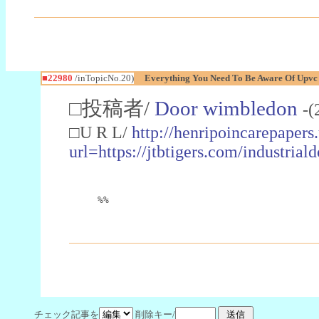
■22980
/inTopicNo.20)
Everything You Need To Be Aware Of Upv
□投稿者/
Door wimbledon
-(
□U R L/
http://henripoincarepapers
url=https://jtbtigers.com/industr
%%
チェック記事を
削除キー/