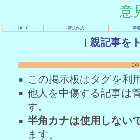
意
HELP
新規作成
新
[
親記事を
この
この掲示板はタグを利
他人を中傷する記事は
す。
半角カナは使用しない
ます。