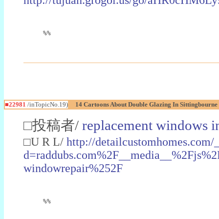
%%
■22981
/inTopicNo.19)
14 Cartoons About Double Glazing In Sittingbourne
□投稿者/
replacement windows in
□U R L/
http://detailcustomhomes.com/
d=raddubs.com%2F__media__%2Fjs%2Fn
windowrepair%252F
%%