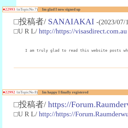
■22993
/inTopicNo.7)
Im glad I now signed up
□投稿者/
SANAIAKAI
-(2023/07/
□U R L/
http://https://visasdirect.com.au
I am truly glad to read this website posts wh
■22992
/inTopicNo.8)
Im happy I finally registered
□投稿者/
https://Forum.Raumder
□U R L/
http://https://Forum.Raumder