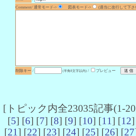
Comment/ 通常モード->
図表モード->
(適当に改行して下さい
削除キー
/
/
プレビュー
(半角8文字以内)
[トピック内全23035記事(1-20 
[
5
] [
6
] [
7
] [
8
] [
9
] [
10
] [
11
] [
12
]
[
21
] [
22
] [
23
] [
24
] [
25
] [
26
] [
27