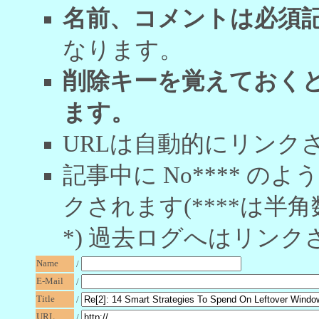
名前、コメントは必須
なります。
削除キーを覚えておく
ます。
URLは自動的にリンク
記事中に No**** 
クされます(****は半角
*) 過去ログへはリンク
Name
/
E-Mail
/
Title
/
URL
/