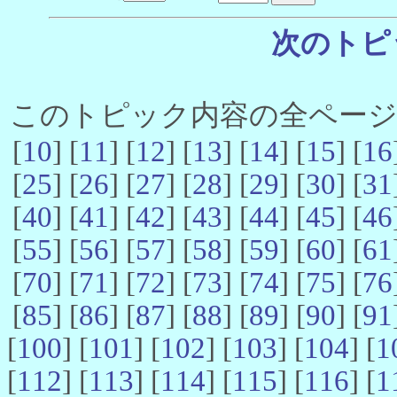
次のトピ
このトピック内容の全ページ数 
[
10
] [
11
] [
12
] [
13
] [
14
] [
15
] [
16
[
25
] [
26
] [
27
] [
28
] [
29
] [
30
] [
31
[
40
] [
41
] [
42
] [
43
] [
44
] [
45
] [
46
[
55
] [
56
] [
57
] [
58
] [
59
] [
60
] [
61
[
70
] [
71
] [
72
] [
73
] [
74
] [
75
] [
76
[
85
] [
86
] [
87
] [
88
] [
89
] [
90
] [
91
[
100
] [
101
] [
102
] [
103
] [
104
] [
1
[
112
] [
113
] [
114
] [
115
] [
116
] [
1