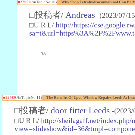
■22990
/inTopicNo.10)
Why Shop Tetrahydrocannabinol Can Be M
□投稿者/
Andreas
-(2023/07/15
□U R L/
http://https://cse.google.rw
sa=t&url=https%3A%2F%2Fwww.t
%%
■22989
/inTopicNo.11)
The Benefits Of Upvc Window Repairs Leeds At Leas
□投稿者/
door fitter Leeds
-(2023/
□U R L/
http://sheilagaff.net/index.php/
view=slideshow&id=36&tmpl=comp