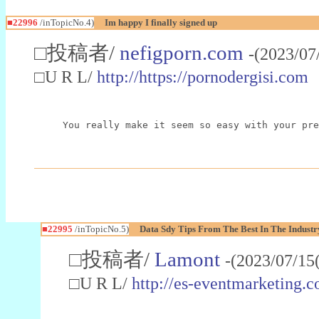
■22996
/inTopicNo.4)
Im happy I finally signed up
□投稿者/
nefigporn.com
-(2023/07
□U R L/
http://https://pornodergisi.com
You really make it seem so easy with your pre
■22995
/inTopicNo.5)
Data Sdy Tips From The Best In The Industr
□投稿者/
Lamont
-(2023/07/15
□U R L/
http://es-eventmarketin