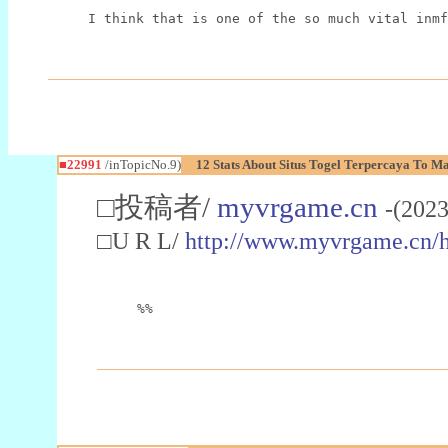
I think that is one of the so much vital inmf
■22991
/inTopicNo.9)
12 Stats About Situs Togel Terpercaya To M
□投稿者/
myvrgame.cn
-(2023
□U R L/
http://www.myvrgame.cn
%%