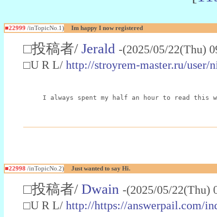
■22999
/inTopicNo.1)
Im happy I now registered
□投稿者/
Jerald
-(2025/05/22(Thu) 0
□U R L/
http://stroyrem-master.ru/user/
I always spent my half an hour to read this w
■22998
/inTopicNo.2)
Just wanted to say Hi.
□投稿者/
Dwain
-(2025/05/22(Thu) 
□U R L/
http://https://answerpail.com/i