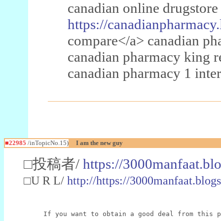
canadian online drugstore
https://canadianpharmacy.
compare</a> canadian pha
canadian pharmacy king 
canadian pharmacy 1 inter
■22985
/inTopicNo.15)
I am the new guy
□投稿者/
https://3000manfaat.bl
□U R L/
http://https://3000manfaat.blog
If you want to obtain a good deal from this p