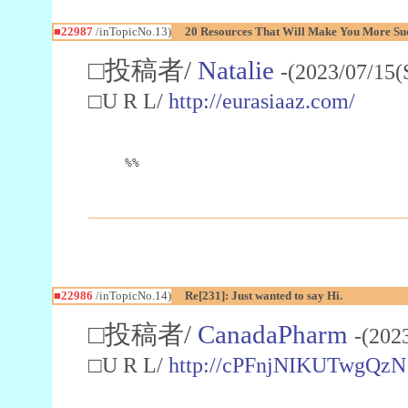
■22987
/inTopicNo.13)
20 Resources That Will Make You More Succ
□投稿者/
Natalie
-(2023/07/15(
□U R L/
http://eurasiaaz.com/
%%
■22986
/inTopicNo.14)
Re[231]: Just wanted to say Hi.
□投稿者/
CanadaPharm
-(202
□U R L/
http://cPFnjNIKUTwgQzN