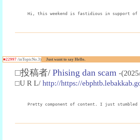
Hi, this weekend is fastidious in support of 
■22997
/inTopicNo.3)
Just want to say Hello.
□投稿者/
Phising dan scam
-(2025
□U R L/
http://https://ebphtb.lebakk
Pretty component of content. I just stumbled 