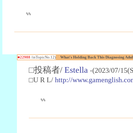
%%
■22988
/inTopicNo.12)
What's Holding Back This Diagnosing Adul
□投稿者/
Estella
-(2023/07/15(
□U R L/
http://www.gamenglish.co
%%