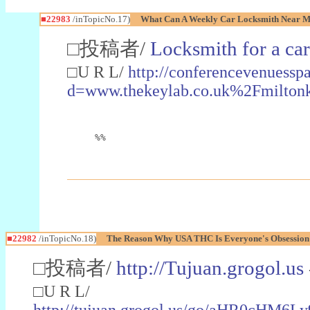
■22983
/inTopicNo.17)
What Can A Weekly Car Locksmith Near Me
□投稿者/
Locksmith for a car
□U R L/
http://conferencevenuessp
d=www.thekeylab.co.uk%2Fmiltonk
%%
■22982
/inTopicNo.18)
The Reason Why USA THC Is Everyone's Obsession
□投稿者/
http://Tujuan.grogol.us
□U R L/
http://tujuan.grogol.us/go/aHR0