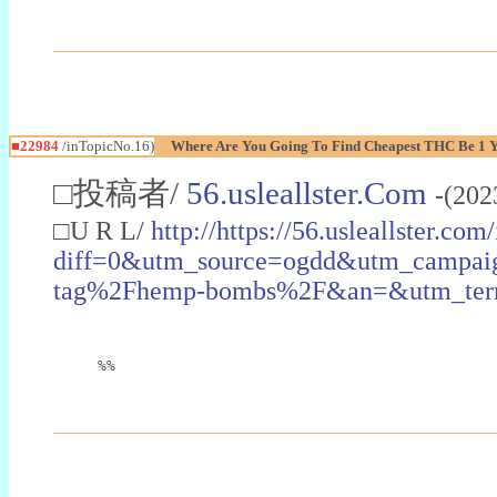
■22984
/inTopicNo.16)
Where Are You Going To Find Cheapest THC Be 1 
□投稿者/
56.usleallster.Com
-(202
□U R L/
http://https://56.usleallster.com
diff=0&utm_source=ogdd&utm_campai
tag%2Fhemp-bombs%2F&an=&utm_ter
%%