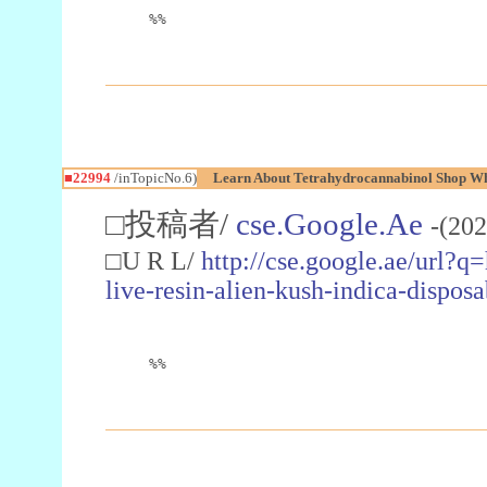
%%
■22994
/inTopicNo.6)
Learn About Tetrahydrocannabinol Shop W
□投稿者/
cse.Google.Ae
-(202
□U R L/
http://cse.google.ae/url?q
live-resin-alien-kush-indica-dispo
%%