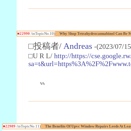
■22990
/inTopicNo.10)
Why Shop Tetrahydrocannabinol Can Be M
□投稿者/
Andreas
-(2023/07/15
□U R L/
http://https://cse.google.rw
sa=t&url=https%3A%2F%2Fwww.t
%%
■22989
/inTopicNo.11)
The Benefits Of Upvc Window Repairs Leeds At Leas