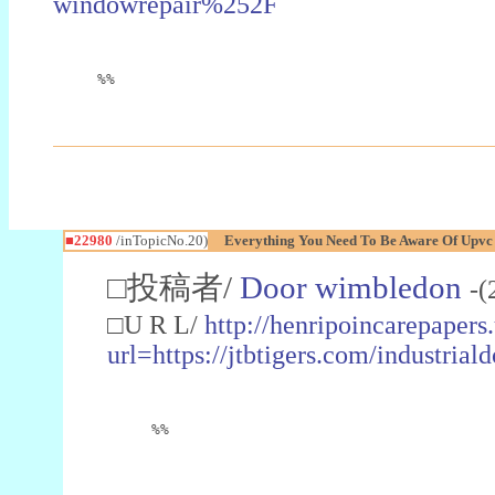
windowrepair%252F
%%
■22980
/inTopicNo.20)
Everything You Need To Be Aware Of Upv
□投稿者/
Door wimbledon
-(
□U R L/
http://henripoincarepapers
url=https://jtbtigers.com/industr
%%