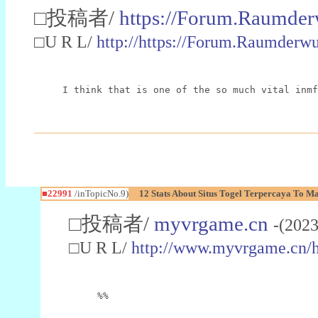
□投稿者/
https://Forum.Raumder
□U R L/
http://https://Forum.Raumder
I think that is one of the so much vital inmf
■22991
/inTopicNo.9)
12 Stats About Situs Togel Terpercaya To M
□投稿者/
myvrgame.cn
-(2023
□U R L/
http://www.myvrgame.cn
%%