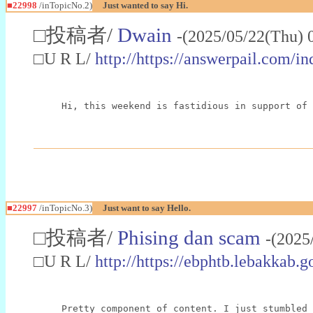
■22998
/inTopicNo.2)
Just wanted to say Hi.
□投稿者/
Dwain
-(2025/05/22(Thu) 
□U R L/
http://https://answerpail.com/i
Hi, this weekend is fastidious in support of 
■22997
/inTopicNo.3)
Just want to say Hello.
□投稿者/
Phising dan scam
-(2025
□U R L/
http://https://ebphtb.lebakk
Pretty component of content. I just stumbled 