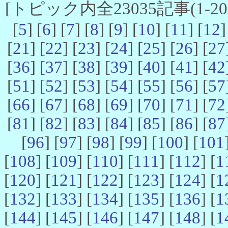
[トピック内全23035記事(1-20 
[
5
] [
6
] [
7
] [
8
] [
9
] [
10
] [
11
] [
12
]
[
21
] [
22
] [
23
] [
24
] [
25
] [
26
] [
27
[
36
] [
37
] [
38
] [
39
] [
40
] [
41
] [
42
[
51
] [
52
] [
53
] [
54
] [
55
] [
56
] [
57
[
66
] [
67
] [
68
] [
69
] [
70
] [
71
] [
72
[
81
] [
82
] [
83
] [
84
] [
85
] [
86
] [
87
[
96
] [
97
] [
98
] [
99
] [
100
] [
101
[
108
] [
109
] [
110
] [
111
] [
112
] [
1
[
120
] [
121
] [
122
] [
123
] [
124
] [
1
[
132
] [
133
] [
134
] [
135
] [
136
] [
1
[
144
] [
145
] [
146
] [
147
] [
148
] [
1