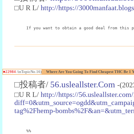
□U R L/
http://https://3000manfaat.blog
If you want to obtain a good deal from this p
■22984
/inTopicNo.16)
Where Are You Going To Find Cheapest THC Be 1 
□投稿者/
56.usleallster.Com
-(202
□U R L/
http://https://56.usleallster.com
diff=0&utm_source=ogdd&utm_campai
tag%2Fhemp-bombs%2F&an=&utm_ter
%%