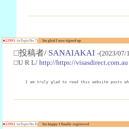
■22993
/inTopicNo.7)
Im glad I now signed up
□投稿者/
SANAIAKAI
-(2023/07/
□U R L/
http://https://visasdirect.com.au
I am truly glad to read this website posts wh
■22992
/inTopicNo.8)
Im happy I finally registered