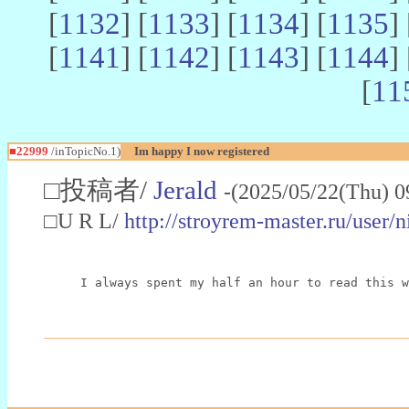
[
1132
] [
1133
] [
1134
] [
1135
] 
[
1141
] [
1142
] [
1143
] [
1144
] 
[
11
■22999
/inTopicNo.1)
Im happy I now registered
□投稿者/
Jerald
-(2025/05/22(Thu) 0
□U R L/
http://stroyrem-master.ru/user/
I always spent my half an hour to read this w