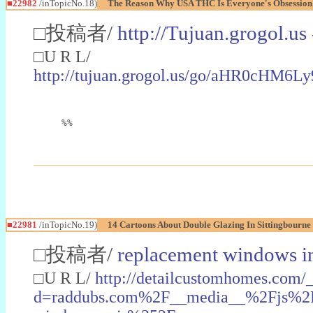
■22982
/inTopicNo.18)
The Reason Why USA THC Is Everyone's Obsession
□投稿者/
http://Tujuan.grogol.us
□U R L/
http://tujuan.grogol.us/go/aHR0
%%
■22981
/inTopicNo.19)
14 Cartoons About Double Glazing In Sittingbourne
□投稿者/
replacement windows in
□U R L/
http://detailcustomhomes.com/
d=raddubs.com%2F__media__%2Fjs%2Fn