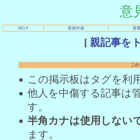
意
HELP
新規作成
新
[
親記事を
この
この掲示板はタグを利
他人を中傷する記事は
す。
半角カナは使用しない
ます。