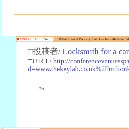
■22983
/inTopicNo.17)
What Can A Weekly Car Locksmith Near Me
□投稿者/
Locksmith for a car
□U R L/
http://conferencevenuessp
d=www.thekeylab.co.uk%2Fmiltonk
%%