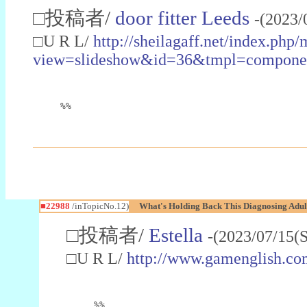
□投稿者/
door fitter Leeds
-(2023/
□U R L/
http://sheilagaff.net/index.php/
view=slideshow&id=36&tmpl=comp
%%
■22988
/inTopicNo.12)
What's Holding Back This Diagnosing Adul
□投稿者/
Estella
-(2023/07/15(
□U R L/
http://www.gamenglish.co
%%