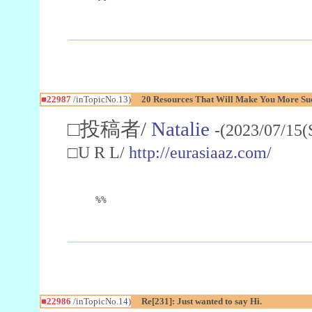
■22987
/inTopicNo.13)
20 Resources That Will Make You More Succ
□投稿者/
Natalie
-(2023/07/15(
□U R L/
http://eurasiaaz.com/
%%
■22986
/inTopicNo.14)
Re[231]: Just wanted to say Hi.