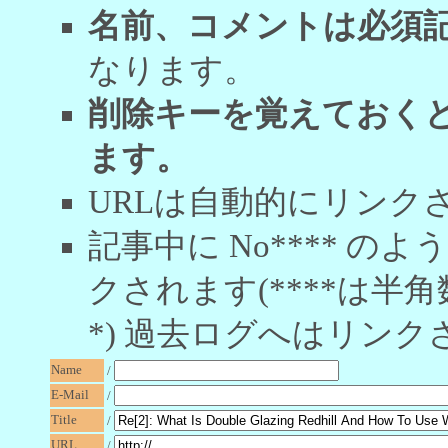
名前、コメントは必須
なります。
削除キーを覚えておく
ます。
URLは自動的にリンク
記事中に No**** 
クされます(****は半角
*) 過去ログへはリンク
Name
/
E-Mail
/
Title
/
URL
/