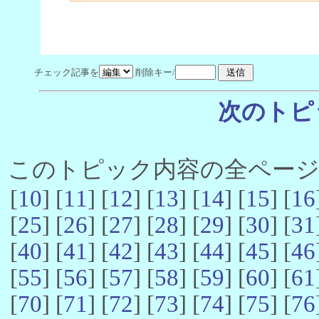
チェック記事を
削除キー/
次のトピ
このトピック内容の全ページ数 
[
10
] [
11
] [
12
] [
13
] [
14
] [
15
] [
16
[
25
] [
26
] [
27
] [
28
] [
29
] [
30
] [
31
[
40
] [
41
] [
42
] [
43
] [
44
] [
45
] [
46
[
55
] [
56
] [
57
] [
58
] [
59
] [
60
] [
61
[
70
] [
71
] [
72
] [
73
] [
74
] [
75
] [
76