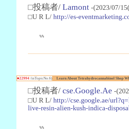
□投稿者/
Lamont
-(2023/07/15
□U R L/
http://es-eventmarketin
%%
■22994
/inTopicNo.6)
Learn About Tetrahydrocannabinol Shop W
□投稿者/
cse.Google.Ae
-(202
□U R L/
http://cse.google.ae/url?q
live-resin-alien-kush-indica-dispo
%%