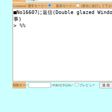
Comment/ 通常モード->
図表モード->
(適当に改行して下さい
削除キー
/
/
プレビュー
(半角8文字以内)