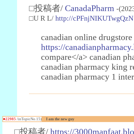
□投稿者/
CanadaPharm
-(202
□U R L/
http://cPFnjNIKUTwgQzN
canadian online drugstore
https://canadianpharmacy.
compare</a> canadian pha
canadian pharmacy king 
canadian pharmacy 1 inter
■22985
/inTopicNo.15)
I am the new guy
□投稿者/
https://3000manfaat.bl