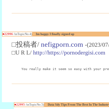
■22996
/inTopicNo.4)
Im happy I finally signed up
□投稿者/
nefigporn.com
-(2023/07
□U R L/
http://https://pornodergisi.com
You really make it seem so easy with your pre
■22995
/inTopicNo.5)
Data Sdy Tips From The Best In The Industr