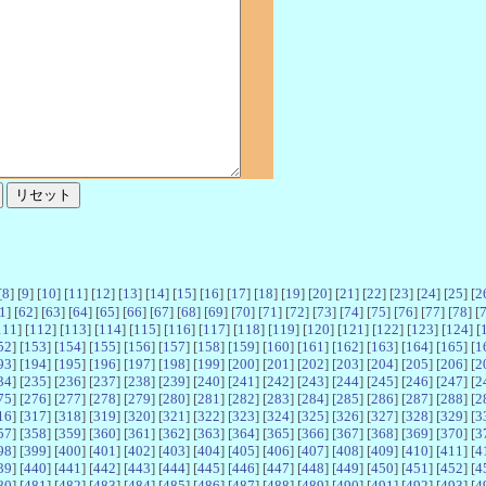
[
8
] [
9
] [
10
] [
11
] [
12
] [
13
] [
14
] [
15
] [
16
] [
17
] [
18
] [
19
] [
20
] [
21
] [
22
] [
23
] [
24
] [
25
] [
2
1
] [
62
] [
63
] [
64
] [
65
] [
66
] [
67
] [
68
] [
69
] [
70
] [
71
] [
72
] [
73
] [
74
] [
75
] [
76
] [
77
] [
78
] [
111
] [
112
] [
113
] [
114
] [
115
] [
116
] [
117
] [
118
] [
119
] [
120
] [
121
] [
122
] [
123
] [
124
] [
52
] [
153
] [
154
] [
155
] [
156
] [
157
] [
158
] [
159
] [
160
] [
161
] [
162
] [
163
] [
164
] [
165
] [
1
93
] [
194
] [
195
] [
196
] [
197
] [
198
] [
199
] [
200
] [
201
] [
202
] [
203
] [
204
] [
205
] [
206
] [
2
34
] [
235
] [
236
] [
237
] [
238
] [
239
] [
240
] [
241
] [
242
] [
243
] [
244
] [
245
] [
246
] [
247
] [
2
75
] [
276
] [
277
] [
278
] [
279
] [
280
] [
281
] [
282
] [
283
] [
284
] [
285
] [
286
] [
287
] [
288
] [
2
16
] [
317
] [
318
] [
319
] [
320
] [
321
] [
322
] [
323
] [
324
] [
325
] [
326
] [
327
] [
328
] [
329
] [
3
57
] [
358
] [
359
] [
360
] [
361
] [
362
] [
363
] [
364
] [
365
] [
366
] [
367
] [
368
] [
369
] [
370
] [
3
98
] [
399
] [
400
] [
401
] [
402
] [
403
] [
404
] [
405
] [
406
] [
407
] [
408
] [
409
] [
410
] [
411
] [
4
39
] [
440
] [
441
] [
442
] [
443
] [
444
] [
445
] [
446
] [
447
] [
448
] [
449
] [
450
] [
451
] [
452
] [
4
80
] [
481
] [
482
] [
483
] [
484
] [
485
] [
486
] [
487
] [
488
] [
489
] [
490
] [
491
] [
492
] [
493
] [
4