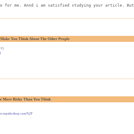
o for me. Annd i am satisfied studying your article. But
o Make You Think About The Other People
.*]
1
e More Risky Than You Think
www.topsthcshop.com%2F