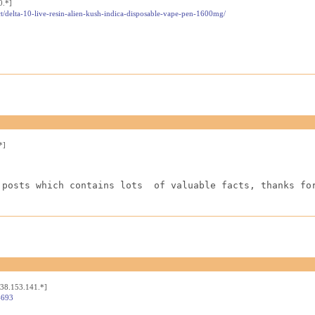
0.*]
t/delta-10-live-resin-alien-kush-indica-disposable-vape-pen-1600mg/
*]
 posts which contains lots  of valuable facts, thanks fo
[38.153.141.*]
4693