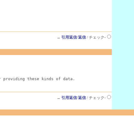
→
引用返信
/
返信
/ チェック-
r providing these kinds of data.
→
引用返信
/
返信
/ チェック-