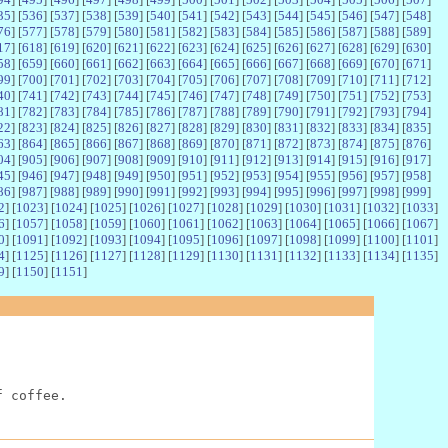
35
] [
536
] [
537
] [
538
] [
539
] [
540
] [
541
] [
542
] [
543
] [
544
] [
545
] [
546
] [
547
] [
548
]
76
] [
577
] [
578
] [
579
] [
580
] [
581
] [
582
] [
583
] [
584
] [
585
] [
586
] [
587
] [
588
] [
589
]
17
] [
618
] [
619
] [
620
] [
621
] [
622
] [
623
] [
624
] [
625
] [
626
] [
627
] [
628
] [
629
] [
630
]
58
] [
659
] [
660
] [
661
] [
662
] [
663
] [
664
] [
665
] [
666
] [
667
] [
668
] [
669
] [
670
] [
671
]
99
] [
700
] [
701
] [
702
] [
703
] [
704
] [
705
] [
706
] [
707
] [
708
] [
709
] [
710
] [
711
] [
712
]
40
] [
741
] [
742
] [
743
] [
744
] [
745
] [
746
] [
747
] [
748
] [
749
] [
750
] [
751
] [
752
] [
753
]
81
] [
782
] [
783
] [
784
] [
785
] [
786
] [
787
] [
788
] [
789
] [
790
] [
791
] [
792
] [
793
] [
794
]
22
] [
823
] [
824
] [
825
] [
826
] [
827
] [
828
] [
829
] [
830
] [
831
] [
832
] [
833
] [
834
] [
835
]
63
] [
864
] [
865
] [
866
] [
867
] [
868
] [
869
] [
870
] [
871
] [
872
] [
873
] [
874
] [
875
] [
876
]
04
] [
905
] [
906
] [
907
] [
908
] [
909
] [
910
] [
911
] [
912
] [
913
] [
914
] [
915
] [
916
] [
917
]
45
] [
946
] [
947
] [
948
] [
949
] [
950
] [
951
] [
952
] [
953
] [
954
] [
955
] [
956
] [
957
] [
958
]
86
] [
987
] [
988
] [
989
] [
990
] [
991
] [
992
] [
993
] [
994
] [
995
] [
996
] [
997
] [
998
] [
999
]
2
] [
1023
] [
1024
] [
1025
] [
1026
] [
1027
] [
1028
] [
1029
] [
1030
] [
1031
] [
1032
] [
1033
]
6
] [
1057
] [
1058
] [
1059
] [
1060
] [
1061
] [
1062
] [
1063
] [
1064
] [
1065
] [
1066
] [
1067
]
0
] [
1091
] [
1092
] [
1093
] [
1094
] [
1095
] [
1096
] [
1097
] [
1098
] [
1099
] [
1100
] [
1101
]
4
] [
1125
] [
1126
] [
1127
] [
1128
] [
1129
] [
1130
] [
1131
] [
1132
] [
1133
] [
1134
] [
1135
]
9
] [
1150
] [
1151
]
f coffee.