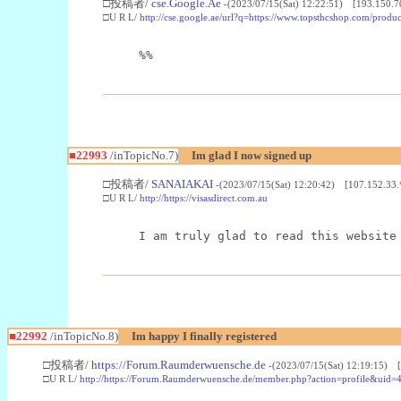
□投稿者/
cse.Google.Ae
-(2023/07/15(Sat) 12:22:51) [193.150.7
□U R L/
http://cse.google.ae/url?q=https://www.topsthcshop.com/produc
%%
■22993
/inTopicNo.7)
Im glad I now signed up
□投稿者/
SANAIAKAI
-(2023/07/15(Sat) 12:20:42) [107.152.33.
□U R L/
http://https://visasdirect.com.au
I am truly glad to read this website
■22992
/inTopicNo.8)
Im happy I finally registered
□投稿者/
https://Forum.Raumderwuensche.de
-(2023/07/15(Sat) 12:19:15) 
□U R L/
http://https://Forum.Raumderwuensche.de/member.php?action=profile&uid=