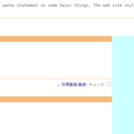
 wanna statement on some basuc things, The web site styl
→
引用返信
/
返信
/ チェック-