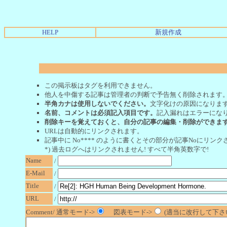
HELP
新規作成
この掲示板はタグを利用できません。
他人を中傷する記事は管理者の判断で予告無く削除されます
半角カナは使用しないでください。
文字化けの原因になりま
名前、コメントは必須記入項目です。
記入漏れはエラーにな
削除キーを覚えておくと、自分の記事の編集・削除ができま
URLは自動的にリンクされます。
記事中に No**** のように書くとその部分が記事Noにリンクさ
*) 過去ログへはリンクされません! すべて半角英数字で!
Name
/
E-Mail
/
Title
/
URL
/
Comment/ 通常モード->
図表モード->
(適当に改行して下さい