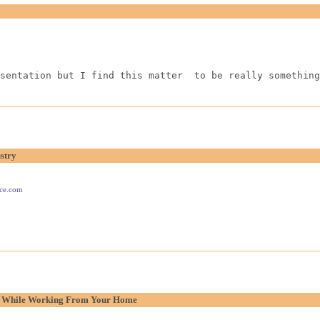
sentation but I find this matter  to be really something
stry
ace.com
p While Working From Your Home