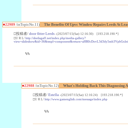
■22989
/inTopicNo.11)
The Benefits Of Upvc Window Repairs Leeds At Leas
□投稿者/
door fitter Leeds
-(2023/07/15(Sat) 12:16:30) [193.218.190.*]
□U R L/
http://sheilagaff.net/index.php/media-gallery?
view=slideshow&id=36&tmpl=component&return=aHR0cDovL3d3dy5mb3Vpb
%%
■22988
/inTopicNo.12)
What's Holding Back This Diagnosing A
□投稿者/
Estella
-(2023/07/15(Sat) 12:16:24) [193.218.190.*]
□U R L/
http://www.gamenglish.com/message/index.php
%%