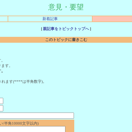
意見・要望
新着記事
[
親記事をトピックトップへ
]
このトピックに書きこむ
。
す。
ります。
す。
れます(****は半角数字)。
/半角10000文字以内)