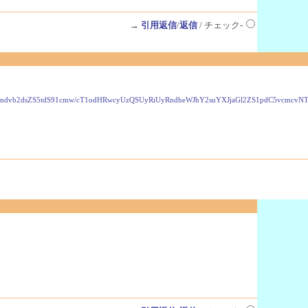
→
引用返信
/
返信
/ チェック-
VzLmdvb2dsZS5tdS91cmw/cT1odHRwcyUzQSUyRiUyRndheWJhY2suYXJjaGl2ZS1pdC5vcmc