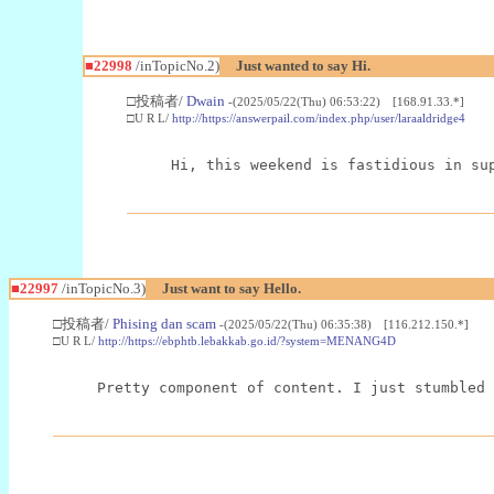
■22998
/inTopicNo.2)
Just wanted to say Hi.
□投稿者/
Dwain
-(2025/05/22(Thu) 06:53:22) [168.91.33.*]
□U R L/
http://https://answerpail.com/index.php/user/laraaldridge4
Hi, this weekend is fastidious in su
■22997
/inTopicNo.3)
Just want to say Hello.
□投稿者/
Phising dan scam
-(2025/05/22(Thu) 06:35:38) [116.212.150.*]
□U R L/
http://https://ebphtb.lebakkab.go.id/?system=MENANG4D
Pretty component of content. I just stumbled 