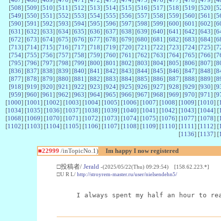
[
508
] [
509
] [
510
] [
511
] [
512
] [
513
] [
514
] [
515
] [
516
] [
517
] [
518
] [
519
] [
520
] [
5
[
549
] [
550
] [
551
] [
552
] [
553
] [
554
] [
555
] [
556
] [
557
] [
558
] [
559
] [
560
] [
561
] [
5
[
590
] [
591
] [
592
] [
593
] [
594
] [
595
] [
596
] [
597
] [
598
] [
599
] [
600
] [
601
] [
602
] [
6
[
631
] [
632
] [
633
] [
634
] [
635
] [
636
] [
637
] [
638
] [
639
] [
640
] [
641
] [
642
] [
643
] [
6
[
672
] [
673
] [
674
] [
675
] [
676
] [
677
] [
678
] [
679
] [
680
] [
681
] [
682
] [
683
] [
684
] [
6
[
713
] [
714
] [
715
] [
716
] [
717
] [
718
] [
719
] [
720
] [
721
] [
722
] [
723
] [
724
] [
725
] [
7
[
754
] [
755
] [
756
] [
757
] [
758
] [
759
] [
760
] [
761
] [
762
] [
763
] [
764
] [
765
] [
766
] [
7
[
795
] [
796
] [
797
] [
798
] [
799
] [
800
] [
801
] [
802
] [
803
] [
804
] [
805
] [
806
] [
807
] [
8
[
836
] [
837
] [
838
] [
839
] [
840
] [
841
] [
842
] [
843
] [
844
] [
845
] [
846
] [
847
] [
848
] [
8
[
877
] [
878
] [
879
] [
880
] [
881
] [
882
] [
883
] [
884
] [
885
] [
886
] [
887
] [
888
] [
889
] [
8
[
918
] [
919
] [
920
] [
921
] [
922
] [
923
] [
924
] [
925
] [
926
] [
927
] [
928
] [
929
] [
930
] [
9
[
959
] [
960
] [
961
] [
962
] [
963
] [
964
] [
965
] [
966
] [
967
] [
968
] [
969
] [
970
] [
971
] [
9
[
1000
] [
1001
] [
1002
] [
1003
] [
1004
] [
1005
] [
1006
] [
1007
] [
1008
] [
1009
] [
1010
] [
[
1034
] [
1035
] [
1036
] [
1037
] [
1038
] [
1039
] [
1040
] [
1041
] [
1042
] [
1043
] [
1044
] [
[
1068
] [
1069
] [
1070
] [
1071
] [
1072
] [
1073
] [
1074
] [
1075
] [
1076
] [
1077
] [
1078
] [
[
1102
] [
1103
] [
1104
] [
1105
] [
1106
] [
1107
] [
1108
] [
1109
] [
1110
] [
1111
] [
1112
] [
[
1136
] [
1137
] [
■22999
/inTopicNo.1)
Im happy I now registered
□投稿者/
Jerald
-(2025/05/22(Thu) 09:29:54) [158.62.223.*]
□U R L/
http://stroyrem-master.ru/user/nielsendehn5/
I always spent my half an hour to re