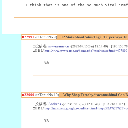
I think that is one of the so much vital inmf
■22991
/inTopicNo.9)
12 Stats About Situs Togel Terpercaya T
□投稿者/
myvrgame.cn
-(2023/07/15(Sat) 12:17:40) [193.150.70
□U R L/
http://www.myvrgame.cn/home.php?mod=space&uid=477809
%%
■22990
/inTopicNo.10)
Why Shop Tetrahydrocannabinol Can B
□投稿者/
Andreas
-(2023/07/15(Sat) 12:16:46) [193.218.190.*]
□U R L/
http://https://cse.google.rw/url?sa=t&url=https%3A%2F%2F
%%