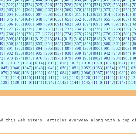
21
] [
522
] [
523
] [
524
] [
525
] [
526
] [
527
] [
528
] [
529
] [
530
] [
531
] [
532
] [
533
] [
534
] [
5
62
] [
563
] [
564
] [
565
] [
566
] [
567
] [
568
] [
569
] [
570
] [
571
] [
572
] [
573
] [
574
] [
575
] [
5
03
] [
604
] [
605
] [
606
] [
607
] [
608
] [
609
] [
610
] [
611
] [
612
] [
613
] [
614
] [
615
] [
616
] [
6
44
] [
645
] [
646
] [
647
] [
648
] [
649
] [
650
] [
651
] [
652
] [
653
] [
654
] [
655
] [
656
] [
657
] [
6
85
] [
686
] [
687
] [
688
] [
689
] [
690
] [
691
] [
692
] [
693
] [
694
] [
695
] [
696
] [
697
] [
698
] [
6
26
] [
727
] [
728
] [
729
] [
730
] [
731
] [
732
] [
733
] [
734
] [
735
] [
736
] [
737
] [
738
] [
739
] [
7
67
] [
768
] [
769
] [
770
] [
771
] [
772
] [
773
] [
774
] [
775
] [
776
] [
777
] [
778
] [
779
] [
780
] [
7
08
] [
809
] [
810
] [
811
] [
812
] [
813
] [
814
] [
815
] [
816
] [
817
] [
818
] [
819
] [
820
] [
821
] [
8
49
] [
850
] [
851
] [
852
] [
853
] [
854
] [
855
] [
856
] [
857
] [
858
] [
859
] [
860
] [
861
] [
862
] [
8
90
] [
891
] [
892
] [
893
] [
894
] [
895
] [
896
] [
897
] [
898
] [
899
] [
900
] [
901
] [
902
] [
903
] [
9
31
] [
932
] [
933
] [
934
] [
935
] [
936
] [
937
] [
938
] [
939
] [
940
] [
941
] [
942
] [
943
] [
944
] [
9
72
] [
973
] [
974
] [
975
] [
976
] [
977
] [
978
] [
979
] [
980
] [
981
] [
982
] [
983
] [
984
] [
985
] [
9
1011
] [
1012
] [
1013
] [
1014
] [
1015
] [
1016
] [
1017
] [
1018
] [
1019
] [
1020
] [
1021
] [
102
1045
] [
1046
] [
1047
] [
1048
] [
1049
] [
1050
] [
1051
] [
1052
] [
1053
] [
1054
] [
1055
] [
105
1079
] [
1080
] [
1081
] [
1082
] [
1083
] [
1084
] [
1085
] [
1086
] [
1087
] [
1088
] [
1089
] [
109
1113
] [
1114
] [
1115
] [
1116
] [
1117
] [
1118
] [
1119
] [
1120
] [
1121
] [
1122
] [
1123
] [
112
1138
] [
1139
] [
1140
] [
1141
] [
1142
] [
1143
] [
1144
] [
1145
] [
1146
] [
1147
] [
1148
] [
114
ad this web site's  articles everyday along with a cup o