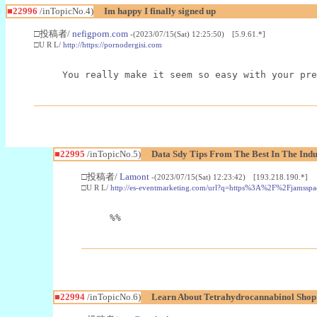
■22996
/inTopicNo.4)
Im happy I finally signed up
□投稿者/
nefigporn.com
-(2023/07/15(Sat) 12:25:50) [5.9.61.*]
□U R L/
http://https://pornodergisi.com
You really make it seem so easy with your pre
■22995
/inTopicNo.5)
Data Sdy Tips From The Best In The Indu
□投稿者/
Lamont
-(2023/07/15(Sat) 12:23:42) [193.218.190.*]
□U R L/
http://es-eventmarketing.com/url?q=https%3A%2F%2Fjamssp
%%
■22994
/inTopicNo.6)
Learn About Tetrahydrocannabinol Sho