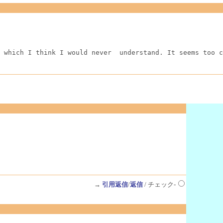
 which I think I would never  understand. It seems too c
→
引用返信
/
返信
/ チェック-