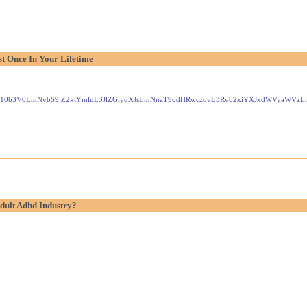
t Once In Your Lifetime
Gxlei10b3V0LmNvbS9jZ2ktYmluL3JlZGlydXJsLmNnaT9odHRwczovL3Rvb2xiYXJxdWVyaW
dult Adhd Industry?