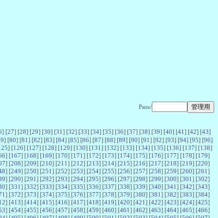
Pass/
6
] [
27
] [
28
] [
29
] [
30
] [
31
] [
32
] [
33
] [
34
] [
35
] [
36
] [
37
] [
38
] [
39
] [
40
] [
41
] [
42
] [
43
]
79
] [
80
] [
81
] [
82
] [
83
] [
84
] [
85
] [
86
] [
87
] [
88
] [
89
] [
90
] [
91
] [
92
] [
93
] [
94
] [
95
] [
96
]
125
] [
126
] [
127
] [
128
] [
129
] [
130
] [
131
] [
132
] [
133
] [
134
] [
135
] [
136
] [
137
] [
138
]
66
] [
167
] [
168
] [
169
] [
170
] [
171
] [
172
] [
173
] [
174
] [
175
] [
176
] [
177
] [
178
] [
179
]
07
] [
208
] [
209
] [
210
] [
211
] [
212
] [
213
] [
214
] [
215
] [
216
] [
217
] [
218
] [
219
] [
220
]
48
] [
249
] [
250
] [
251
] [
252
] [
253
] [
254
] [
255
] [
256
] [
257
] [
258
] [
259
] [
260
] [
261
]
89
] [
290
] [
291
] [
292
] [
293
] [
294
] [
295
] [
296
] [
297
] [
298
] [
299
] [
300
] [
301
] [
302
]
30
] [
331
] [
332
] [
333
] [
334
] [
335
] [
336
] [
337
] [
338
] [
339
] [
340
] [
341
] [
342
] [
343
]
71
] [
372
] [
373
] [
374
] [
375
] [
376
] [
377
] [
378
] [
379
] [
380
] [
381
] [
382
] [
383
] [
384
]
12
] [
413
] [
414
] [
415
] [
416
] [
417
] [
418
] [
419
] [
420
] [
421
] [
422
] [
423
] [
424
] [
425
]
53
] [
454
] [
455
] [
456
] [
457
] [
458
] [
459
] [
460
] [
461
] [
462
] [
463
] [
464
] [
465
] [
466
]
94
] [
495
] [
496
] [
497
] [
498
] [
499
] [
500
] [
501
] [
502
] [
503
] [
504
] [
505
] [
506
] [
507
]