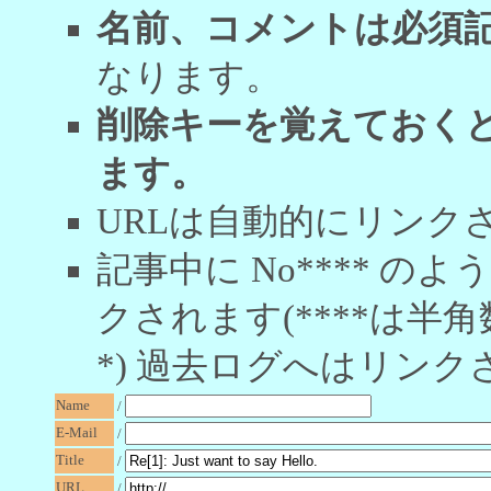
名前、コメントは必須
なります。
削除キーを覚えておく
ます。
URLは自動的にリンク
記事中に No**** 
クされます(****は半角
*) 過去ログへはリンク
Name
/
E-Mail
/
Title
/
URL
/