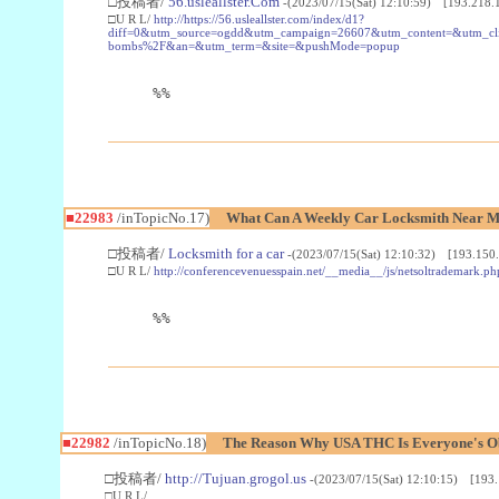
□投稿者/
56.usleallster.Com
-(2023/07/15(Sat) 12:10:59) [193.218.
□U R L/
http://https://56.usleallster.com/index/d1?
diff=0&utm_source=ogdd&utm_campaign=26607&utm_content=&utm_cl
bombs%2F&an=&utm_term=&site=&pushMode=popup
%%
■22983
/inTopicNo.17)
What Can A Weekly Car Locksmith Near Me
□投稿者/
Locksmith for a car
-(2023/07/15(Sat) 12:10:32) [193.150.
□U R L/
http://conferencevenuesspain.net/__media__/js/netsoltrademark
%%
■22982
/inTopicNo.18)
The Reason Why USA THC Is Everyone's Ob
□投稿者/
http://Tujuan.grogol.us
-(2023/07/15(Sat) 12:10:15) [193.
□U R L/