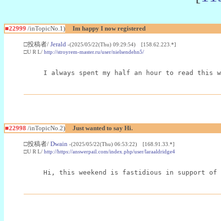
■22999
/inTopicNo.1)
Im happy I now registered
□投稿者/
Jerald
-(2025/05/22(Thu) 09:29:54) [158.62.223.*]
□U R L/
http://stroyrem-master.ru/user/nielsendehn5/
I always spent my half an hour to read this w
■22998
/inTopicNo.2)
Just wanted to say Hi.
□投稿者/
Dwain
-(2025/05/22(Thu) 06:53:22) [168.91.33.*]
□U R L/
http://https://answerpail.com/index.php/user/laraaldridge4
Hi, this weekend is fastidious in support of 