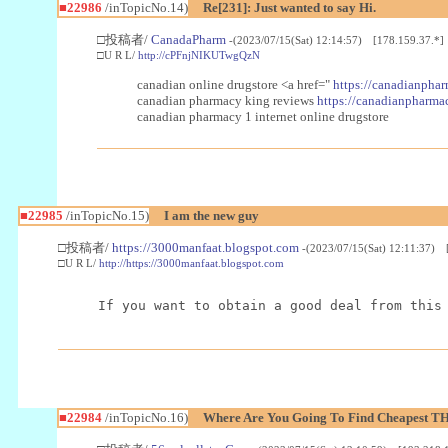
■22986
/inTopicNo.14)
Re[231]: Just wanted to say Hi.
□投稿者/
CanadaPharm
-(2023/07/15(Sat) 12:14:57) [178.159.37.*]
□U R L/
http://cPFnjNIKUTwgQzN
canadian online drugstore <a href="
https://canadianphar
canadian pharmacy king reviews
https://canadianpharmac
canadian pharmacy 1 internet online drugstore
■22985
/inTopicNo.15)
I am the new guy
□投稿者/
https://3000manfaat.blogspot.com
-(2023/07/15(Sat) 12:11:37) 
□U R L/
http://https://3000manfaat.blogspot.com
If you want to obtain a good deal from this
■22984
/inTopicNo.16)
Where Are You Going To Find Cheapest TH