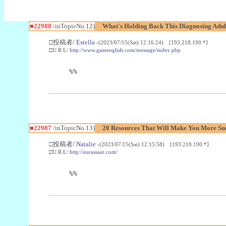
■22988
/inTopicNo.12)
What's Holding Back This Diagnosing Adul
□投稿者/
Estella
-(2023/07/15(Sat) 12:16:24) [193.218.190.*]
□U R L/
http://www.gamenglish.com/message/index.php
%%
■22987
/inTopicNo.13)
20 Resources That Will Make You More Succ
□投稿者/
Natalie
-(2023/07/15(Sat) 12:15:58) [193.218.190.*]
□U R L/
http://eurasiaaz.com/
%%