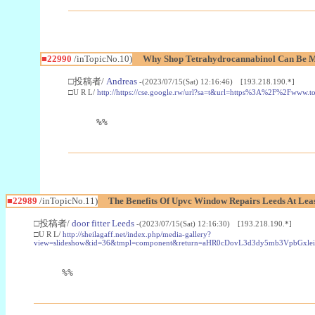
■22990
/inTopicNo.10)
Why Shop Tetrahydrocannabinol Can Be M
□投稿者/
Andreas
-(2023/07/15(Sat) 12:16:46) [193.218.190.*]
□U R L/
http://https://cse.google.rw/url?sa=t&url=https%3A%2F%2Fwww.
%%
■22989
/inTopicNo.11)
The Benefits Of Upvc Window Repairs Leeds At Leas
□投稿者/
door fitter Leeds
-(2023/07/15(Sat) 12:16:30) [193.218.190.*]
□U R L/
http://sheilagaff.net/index.php/media-gallery?
view=slideshow&id=36&tmpl=component&return=aHR0cDovL3d3dy5mb3Vpb
%%