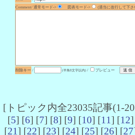
Comment/ 通常モード->
図表モード->
(適当に改行して下さい
削除キー
/
/
プレビュー
(半角8文字以内)
[トピック内全23035記事(1-20 
[
5
] [
6
] [
7
] [
8
] [
9
] [
10
] [
11
] [
12
]
[
21
] [
22
] [
23
] [
24
] [
25
] [
26
] [
27