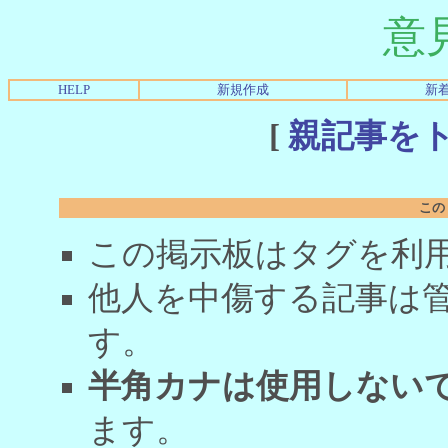
意
HELP
新規作成
新
[
親記事を
この
この掲示板はタグを利
他人を中傷する記事は
す。
半角カナは使用しない
ます。