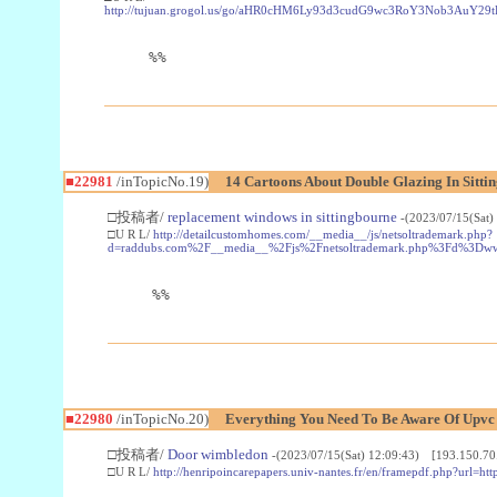
http://tujuan.grogol.us/go/aHR0cHM6Ly93d3cudG9wc3RoY3Nob3A
%%
■22981
/inTopicNo.19)
14 Cartoons About Double Glazing In Sitti
□投稿者/
replacement windows in sittingbourne
-(2023/07/15(Sat)
□U R L/
http://detailcustomhomes.com/__media__/js/netsoltrademark.php?
d=raddubs.com%2F__media__%2Fjs%2Fnetsoltrademark.php%3Fd%3Dwww
%%
■22980
/inTopicNo.20)
Everything You Need To Be Aware Of Upv
□投稿者/
Door wimbledon
-(2023/07/15(Sat) 12:09:43) [193.150.70
□U R L/
http://henripoincarepapers.univ-nantes.fr/en/framepdf.php?url=ht