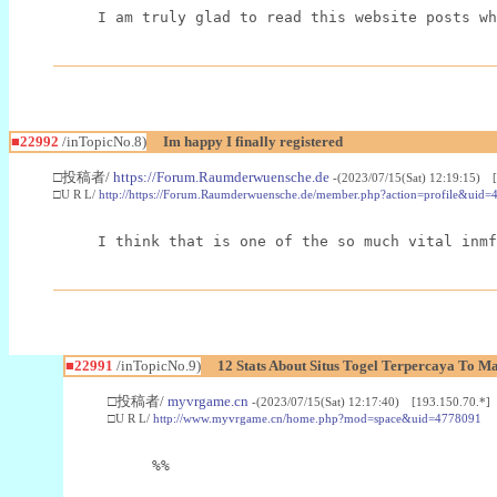
I am truly glad to read this website posts wh
■22992
/inTopicNo.8)
Im happy I finally registered
□投稿者/
https://Forum.Raumderwuensche.de
-(2023/07/15(Sat) 12:19:15) 
□U R L/
http://https://Forum.Raumderwuensche.de/member.php?action=profile&uid=
I think that is one of the so much vital inmf
■22991
/inTopicNo.9)
12 Stats About Situs Togel Terpercaya To M
□投稿者/
myvrgame.cn
-(2023/07/15(Sat) 12:17:40) [193.150.70.*]
□U R L/
http://www.myvrgame.cn/home.php?mod=space&uid=4778091
%%