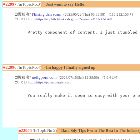
■22997
/inTopicNo.3)
Just want to say Hello.
□投稿者/
Phising dan scam
-(2025/05/22(Thu) 06:35:38) [116.212.150.*]
□U R L/
http://https://ebphtb.lebakkab.go.id/?system=MENANG4D
Pretty component of content. I just stumbled 
■22996
/inTopicNo.4)
Im happy I finally signed up
□投稿者/
nefigporn.com
-(2023/07/15(Sat) 12:25:50) [5.9.61.*]
□U R L/
http://https://pornodergisi.com
You really make it seem so easy with your pre
■22995
/inTopicNo.5)
Data Sdy Tips From The Best In The Industr