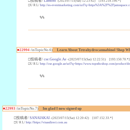
□投稿者/
Lamont
-(2023/07/15(Sat) 12:23:42) [193.218.190.*]
□U R L/
http://es-eventmarketing.com/url?q=https%3A%2F%2Fjamsspace.
%%
■22994
/inTopicNo.6)
Learn About Tetrahydrocannabinol Shop W
□投稿者/
cse.Google.Ae
-(2023/07/15(Sat) 12:22:51) [193.150.70.*]
□U R L/
http://cse.google.ae/url?q=https://www.topsthcshop.com/product/d
%%
■22993
/inTopicNo.7)
Im glad I now signed up
□投稿者/
SANAIAKAI
-(2023/07/15(Sat) 12:20:42) [107.152.33.*]
□U R L/
http://https://visasdirect.com.au