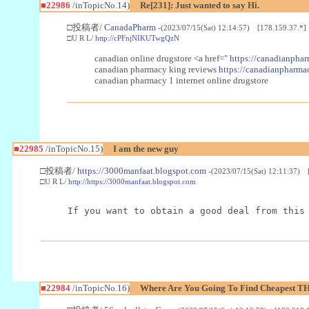
■22986
/inTopicNo.14)
Re[231]: Just wanted to say Hi.
□投稿者/
CanadaPharm
-(2023/07/15(Sat) 12:14:57) [178.159.37.*]
□U R L/
http://cPFnjNIKUTwgQzN
canadian online drugstore <a href="
https://canadianphar
canadian pharmacy king reviews
https://canadianpharmac
canadian pharmacy 1 internet online drugstore
■22985
/inTopicNo.15)
I am the new guy
□投稿者/
https://3000manfaat.blogspot.com
-(2023/07/15(Sat) 12:11:37) 
□U R L/
http://https://3000manfaat.blogspot.com
If you want to obtain a good deal from this
■22984
/inTopicNo.16)
Where Are You Going To Find Cheapest TH