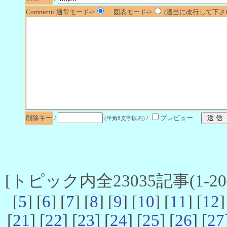
Comment/ 通常モード->
図表モード->
(適当に改行して下さい
削除キー
/
/
プレビュー
(半角8文字以内)
[トピック内全23035記事(1-20 
[
5
] [
6
] [
7
] [
8
] [
9
] [
10
] [
11
] [
12
]
[
21
] [
22
] [
23
] [
24
] [
25
] [
26
] [
27