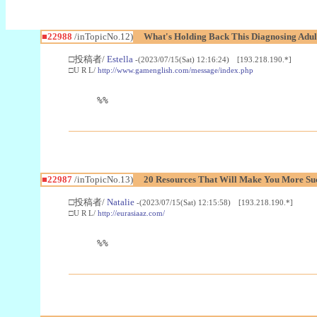
■22988
/inTopicNo.12)
What's Holding Back This Diagnosing Adul
□投稿者/
Estella
-(2023/07/15(Sat) 12:16:24) [193.218.190.*]
□U R L/
http://www.gamenglish.com/message/index.php
%%
■22987
/inTopicNo.13)
20 Resources That Will Make You More Succ
□投稿者/
Natalie
-(2023/07/15(Sat) 12:15:58) [193.218.190.*]
□U R L/
http://eurasiaaz.com/
%%