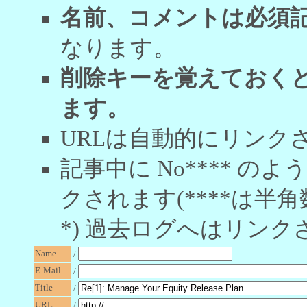
名前、コメントは必須
なります。
削除キーを覚えておく
ます。
URLは自動的にリンク
記事中に No**** 
クされます(****は半角
*) 過去ログへはリンク
Name
/
E-Mail
/
Title
/
URL
/