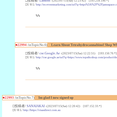
□投稿者/
Lamont
-(2023/07/15(Sat) 12:23:42) [193.218.190.*]
□U R L/
http://es-eventmarketing.com/url?q=https%3A%2F%2Fjamsspace.
%%
■22994
/inTopicNo.6)
Learn About Tetrahydrocannabinol Shop W
□投稿者/
cse.Google.Ae
-(2023/07/15(Sat) 12:22:51) [193.150.70.*]
□U R L/
http://cse.google.ae/url?q=https://www.topsthcshop.com/product/d
%%
■22993
/inTopicNo.7)
Im glad I now signed up
□投稿者/
SANAIAKAI
-(2023/07/15(Sat) 12:20:42) [107.152.33.*]
□U R L/
http://https://visasdirect.com.au