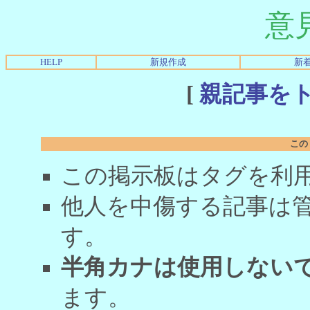
意
HELP
新規作成
新
[
親記事を
この
この掲示板はタグを利
他人を中傷する記事は
す。
半角カナは使用しない
ます。