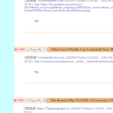
□投稿者/
56.usleallster.Com
-(2023/07/15(Sat) 12:10:59) [193.218.
□U R L/
http://https://56.usleallster.com/index/d1?
diff=0&utm_source=ogdd&utm_campaign=26607&utm_content=&utm_cl
bombs%2F&an=&utm_term=&site=&pushMode=popup
%%
■22983
/inTopicNo.17)
What Can A Weekly Car Locksmith Near Me
□投稿者/
Locksmith for a car
-(2023/07/15(Sat) 12:10:32) [193.150.
□U R L/
http://conferencevenuesspain.net/__media__/js/netsoltrademark
%%
■22982
/inTopicNo.18)
The Reason Why USA THC Is Everyone's Ob
□投稿者/
http://Tujuan.grogol.us
-(2023/07/15(Sat) 12:10:15) [193.
□U R L/