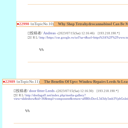
■22990
/inTopicNo.10)
Why Shop Tetrahydrocannabinol Can Be M
□投稿者/
Andreas
-(2023/07/15(Sat) 12:16:46) [193.218.190.*]
□U R L/
http://https://cse.google.rw/url?sa=t&url=https%3A%2F%2Fwww.
%%
■22989
/inTopicNo.11)
The Benefits Of Upvc Window Repairs Leeds At Leas
□投稿者/
door fitter Leeds
-(2023/07/15(Sat) 12:16:30) [193.218.190.*]
□U R L/
http://sheilagaff.net/index.php/media-gallery?
view=slideshow&id=36&tmpl=component&return=aHR0cDovL3d3dy5mb3Vpb
%%