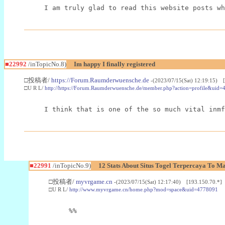
I am truly glad to read this website posts wh
■22992
/inTopicNo.8)
Im happy I finally registered
□投稿者/
https://Forum.Raumderwuensche.de
-(2023/07/15(Sat) 12:19:15) 
□U R L/
http://https://Forum.Raumderwuensche.de/member.php?action=profile&uid=
I think that is one of the so much vital inmf
■22991
/inTopicNo.9)
12 Stats About Situs Togel Terpercaya To M
□投稿者/
myvrgame.cn
-(2023/07/15(Sat) 12:17:40) [193.150.70.*]
□U R L/
http://www.myvrgame.cn/home.php?mod=space&uid=4778091
%%