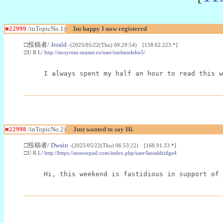
■22999
/inTopicNo.1)
Im happy I now registered
□投稿者/
Jerald
-(2025/05/22(Thu) 09:29:54) [158.62.223.*]
□U R L/
http://stroyrem-master.ru/user/nielsendehn5/
I always spent my half an hour to read this w
■22998
/inTopicNo.2)
Just wanted to say Hi.
□投稿者/
Dwain
-(2025/05/22(Thu) 06:53:22) [168.91.33.*]
□U R L/
http://https://answerpail.com/index.php/user/laraaldridge4
Hi, this weekend is fastidious in support of 