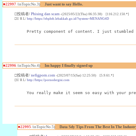
■22997
/inTopicNo.3)
Just want to say Hello.
□投稿者/
Phising dan scam
-(2025/05/22(Thu) 06:35:38) [116.212.150.*]
□U R L/
http://https://ebphtb.lebakkab.go.id/?system=MENANG4D
Pretty component of content. I just stumbled 
■22996
/inTopicNo.4)
Im happy I finally signed up
□投稿者/
nefigporn.com
-(2023/07/15(Sat) 12:25:50) [5.9.61.*]
□U R L/
http://https://pornodergisi.com
You really make it seem so easy with your pre
■22995
/inTopicNo.5)
Data Sdy Tips From The Best In The Industr