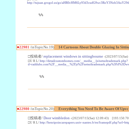
http://tujuan.grogol.us/go/aHR0cHM6Ly93d3cudG9wc3RoY3Nob3A
%%
■22981
/inTopicNo.19)
14 Cartoons About Double Glazing In Sitti
□投稿者/
replacement windows in sittingbourne
-(2023/07/15(Sat)
□U R L/
http://detailcustomhomes.com/__media__/js/netsoltrademark.php?
d=raddubs.com%2F__media__%2Fjs%2Fnetsoltrademark.php%3Fd%3Dwww
%%
■22980
/inTopicNo.20)
Everything You Need To Be Aware Of Upv
□投稿者/
Door wimbledon
-(2023/07/15(Sat) 12:09:43) [193.150.70
□U R L/
http://henripoincarepapers.univ-nantes.fr/en/framepdf.php?url=ht