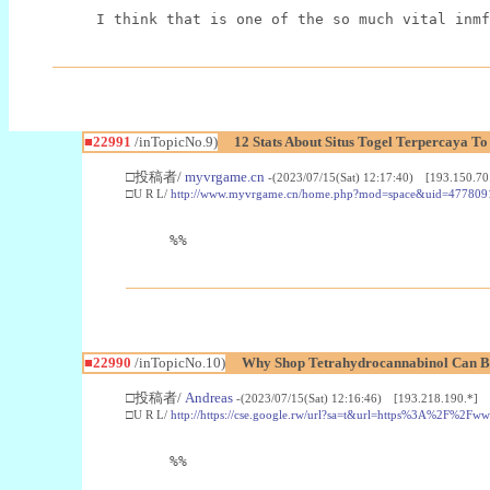
I think that is one of the so much vital inmf
■22991
/inTopicNo.9)
12 Stats About Situs Togel Terpercaya T
□投稿者/
myvrgame.cn
-(2023/07/15(Sat) 12:17:40) [193.150.70
□U R L/
http://www.myvrgame.cn/home.php?mod=space&uid=477809
%%
■22990
/inTopicNo.10)
Why Shop Tetrahydrocannabinol Can B
□投稿者/
Andreas
-(2023/07/15(Sat) 12:16:46) [193.218.190.*]
□U R L/
http://https://cse.google.rw/url?sa=t&url=https%3A%2F%2F
%%