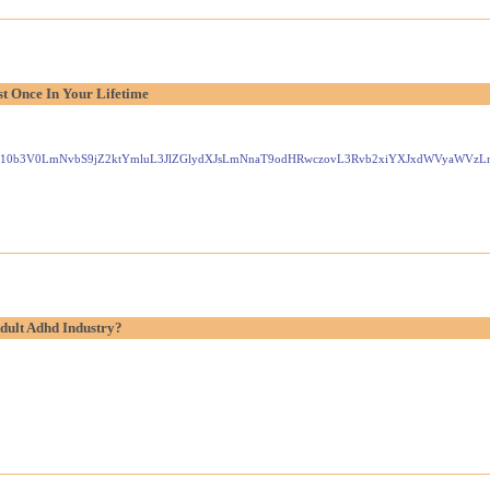
t Once In Your Lifetime
Gxlei10b3V0LmNvbS9jZ2ktYmluL3JlZGlydXJsLmNnaT9odHRwczovL3Rvb2xiYXJxdWVyaW
dult Adhd Industry?