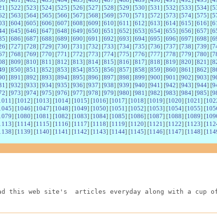
21
] [
522
] [
523
] [
524
] [
525
] [
526
] [
527
] [
528
] [
529
] [
530
] [
531
] [
532
] [
533
] [
534
] [
5
62
] [
563
] [
564
] [
565
] [
566
] [
567
] [
568
] [
569
] [
570
] [
571
] [
572
] [
573
] [
574
] [
575
] [
5
03
] [
604
] [
605
] [
606
] [
607
] [
608
] [
609
] [
610
] [
611
] [
612
] [
613
] [
614
] [
615
] [
616
] [
6
44
] [
645
] [
646
] [
647
] [
648
] [
649
] [
650
] [
651
] [
652
] [
653
] [
654
] [
655
] [
656
] [
657
] [
6
85
] [
686
] [
687
] [
688
] [
689
] [
690
] [
691
] [
692
] [
693
] [
694
] [
695
] [
696
] [
697
] [
698
] [
6
26
] [
727
] [
728
] [
729
] [
730
] [
731
] [
732
] [
733
] [
734
] [
735
] [
736
] [
737
] [
738
] [
739
] [
7
67
] [
768
] [
769
] [
770
] [
771
] [
772
] [
773
] [
774
] [
775
] [
776
] [
777
] [
778
] [
779
] [
780
] [
7
08
] [
809
] [
810
] [
811
] [
812
] [
813
] [
814
] [
815
] [
816
] [
817
] [
818
] [
819
] [
820
] [
821
] [
8
49
] [
850
] [
851
] [
852
] [
853
] [
854
] [
855
] [
856
] [
857
] [
858
] [
859
] [
860
] [
861
] [
862
] [
8
90
] [
891
] [
892
] [
893
] [
894
] [
895
] [
896
] [
897
] [
898
] [
899
] [
900
] [
901
] [
902
] [
903
] [
9
31
] [
932
] [
933
] [
934
] [
935
] [
936
] [
937
] [
938
] [
939
] [
940
] [
941
] [
942
] [
943
] [
944
] [
9
72
] [
973
] [
974
] [
975
] [
976
] [
977
] [
978
] [
979
] [
980
] [
981
] [
982
] [
983
] [
984
] [
985
] [
9
1011
] [
1012
] [
1013
] [
1014
] [
1015
] [
1016
] [
1017
] [
1018
] [
1019
] [
1020
] [
1021
] [
102
1045
] [
1046
] [
1047
] [
1048
] [
1049
] [
1050
] [
1051
] [
1052
] [
1053
] [
1054
] [
1055
] [
105
1079
] [
1080
] [
1081
] [
1082
] [
1083
] [
1084
] [
1085
] [
1086
] [
1087
] [
1088
] [
1089
] [
109
1113
] [
1114
] [
1115
] [
1116
] [
1117
] [
1118
] [
1119
] [
1120
] [
1121
] [
1122
] [
1123
] [
112
1138
] [
1139
] [
1140
] [
1141
] [
1142
] [
1143
] [
1144
] [
1145
] [
1146
] [
1147
] [
1148
] [
114
ad this web site's  articles everyday along with a cup o