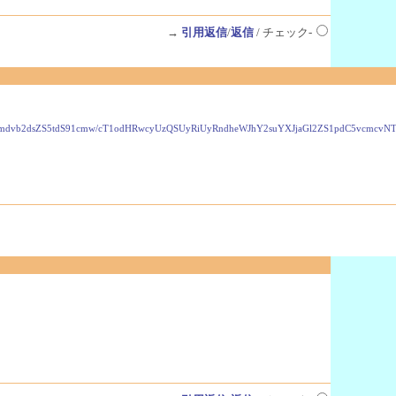
→
引用返信
/
返信
/ チェック-
VzLmdvb2dsZS5tdS91cmw/cT1odHRwcyUzQSUyRiUyRndheWJhY2suYXJjaGl2ZS1pdC5vcmc