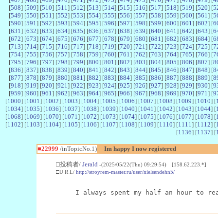
[
508
] [
509
] [
510
] [
511
] [
512
] [
513
] [
514
] [
515
] [
516
] [
517
] [
518
] [
519
] [
520
] [
5
[
549
] [
550
] [
551
] [
552
] [
553
] [
554
] [
555
] [
556
] [
557
] [
558
] [
559
] [
560
] [
561
] [
5
[
590
] [
591
] [
592
] [
593
] [
594
] [
595
] [
596
] [
597
] [
598
] [
599
] [
600
] [
601
] [
602
] [
6
[
631
] [
632
] [
633
] [
634
] [
635
] [
636
] [
637
] [
638
] [
639
] [
640
] [
641
] [
642
] [
643
] [
6
[
672
] [
673
] [
674
] [
675
] [
676
] [
677
] [
678
] [
679
] [
680
] [
681
] [
682
] [
683
] [
684
] [
6
[
713
] [
714
] [
715
] [
716
] [
717
] [
718
] [
719
] [
720
] [
721
] [
722
] [
723
] [
724
] [
725
] [
7
[
754
] [
755
] [
756
] [
757
] [
758
] [
759
] [
760
] [
761
] [
762
] [
763
] [
764
] [
765
] [
766
] [
7
[
795
] [
796
] [
797
] [
798
] [
799
] [
800
] [
801
] [
802
] [
803
] [
804
] [
805
] [
806
] [
807
] [
8
[
836
] [
837
] [
838
] [
839
] [
840
] [
841
] [
842
] [
843
] [
844
] [
845
] [
846
] [
847
] [
848
] [
8
[
877
] [
878
] [
879
] [
880
] [
881
] [
882
] [
883
] [
884
] [
885
] [
886
] [
887
] [
888
] [
889
] [
8
[
918
] [
919
] [
920
] [
921
] [
922
] [
923
] [
924
] [
925
] [
926
] [
927
] [
928
] [
929
] [
930
] [
9
[
959
] [
960
] [
961
] [
962
] [
963
] [
964
] [
965
] [
966
] [
967
] [
968
] [
969
] [
970
] [
971
] [
9
[
1000
] [
1001
] [
1002
] [
1003
] [
1004
] [
1005
] [
1006
] [
1007
] [
1008
] [
1009
] [
1010
] [
[
1034
] [
1035
] [
1036
] [
1037
] [
1038
] [
1039
] [
1040
] [
1041
] [
1042
] [
1043
] [
1044
] [
[
1068
] [
1069
] [
1070
] [
1071
] [
1072
] [
1073
] [
1074
] [
1075
] [
1076
] [
1077
] [
1078
] [
[
1102
] [
1103
] [
1104
] [
1105
] [
1106
] [
1107
] [
1108
] [
1109
] [
1110
] [
1111
] [
1112
] [
[
1136
] [
1137
] [
■22999
/inTopicNo.1)
Im happy I now registered
□投稿者/
Jerald
-(2025/05/22(Thu) 09:29:54) [158.62.223.*]
□U R L/
http://stroyrem-master.ru/user/nielsendehn5/
I always spent my half an hour to re