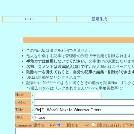
HELP
新規作成
この掲示板はタグを利用できません。
他人を中傷する記事は管理者の判断で予告無く削除されます
半角カナは使用しないでください。
文字化けの原因になりま
名前、コメントは必須記入項目です。
記入漏れはエラーにな
削除キーを覚えておくと、自分の記事の編集・削除ができま
URLは自動的にリンクされます。
記事中に No**** のように書くとその部分が記事Noにリンクさ
*) 過去ログへはリンクされません! すべて半角英数字で!
Name
/
E-Mail
/
Title
/
URL
/
Comment/ 通常モード->
図表モード->
(適当に改行して下さい