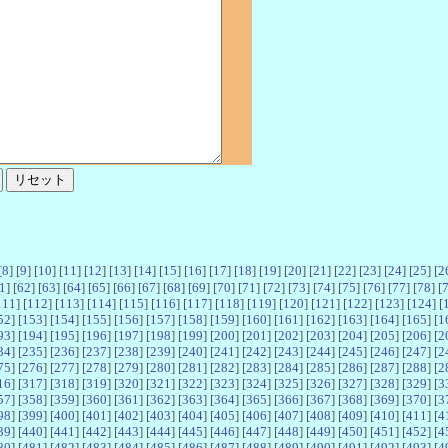
[
8
] [
9
] [
10
] [
11
] [
12
] [
13
] [
14
] [
15
] [
16
] [
17
] [
18
] [
19
] [
20
] [
21
] [
22
] [
23
] [
24
] [
25
] [
2
1
] [
62
] [
63
] [
64
] [
65
] [
66
] [
67
] [
68
] [
69
] [
70
] [
71
] [
72
] [
73
] [
74
] [
75
] [
76
] [
77
] [
78
] [
111
] [
112
] [
113
] [
114
] [
115
] [
116
] [
117
] [
118
] [
119
] [
120
] [
121
] [
122
] [
123
] [
124
] [
52
] [
153
] [
154
] [
155
] [
156
] [
157
] [
158
] [
159
] [
160
] [
161
] [
162
] [
163
] [
164
] [
165
] [
1
93
] [
194
] [
195
] [
196
] [
197
] [
198
] [
199
] [
200
] [
201
] [
202
] [
203
] [
204
] [
205
] [
206
] [
2
34
] [
235
] [
236
] [
237
] [
238
] [
239
] [
240
] [
241
] [
242
] [
243
] [
244
] [
245
] [
246
] [
247
] [
2
75
] [
276
] [
277
] [
278
] [
279
] [
280
] [
281
] [
282
] [
283
] [
284
] [
285
] [
286
] [
287
] [
288
] [
2
16
] [
317
] [
318
] [
319
] [
320
] [
321
] [
322
] [
323
] [
324
] [
325
] [
326
] [
327
] [
328
] [
329
] [
3
57
] [
358
] [
359
] [
360
] [
361
] [
362
] [
363
] [
364
] [
365
] [
366
] [
367
] [
368
] [
369
] [
370
] [
3
98
] [
399
] [
400
] [
401
] [
402
] [
403
] [
404
] [
405
] [
406
] [
407
] [
408
] [
409
] [
410
] [
411
] [
4
39
] [
440
] [
441
] [
442
] [
443
] [
444
] [
445
] [
446
] [
447
] [
448
] [
449
] [
450
] [
451
] [
452
] [
4
80
] [
481
] [
482
] [
483
] [
484
] [
485
] [
486
] [
487
] [
488
] [
489
] [
490
] [
491
] [
492
] [
493
] [
4