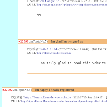
□投稿者/
cse.Google.Ae
-(2023/07/15(Sat) 12:22:51) [193.150.7
□U R L/
http://cse.google.ae/url?q=https://www.topsthcshop.com/produc
%%
■22993
/inTopicNo.7)
Im glad I now signed up
□投稿者/
SANAIAKAI
-(2023/07/15(Sat) 12:20:42) [107.152.33.
□U R L/
http://https://visasdirect.com.au
I am truly glad to read this website
■22992
/inTopicNo.8)
Im happy I finally registered
□投稿者/
https://Forum.Raumderwuensche.de
-(2023/07/15(Sat) 12:19:15) 
□U R L/
http://https://Forum.Raumderwuensche.de/member.php?action=profile&uid=