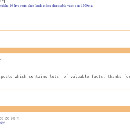
0.*]
t/delta-10-live-resin-alien-kush-indica-disposable-vape-pen-1600mg/
*]
 posts which contains lots  of valuable facts, thanks fo
[38.153.141.*]
4693