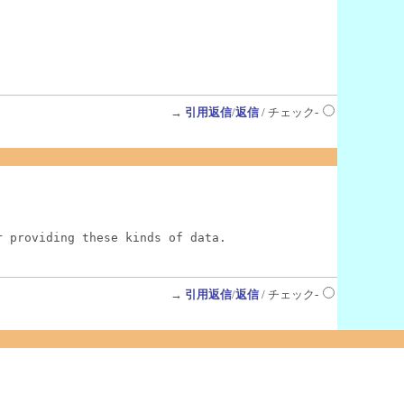
→
引用返信
/
返信
/ チェック-
r providing these kinds of data.
→
引用返信
/
返信
/ チェック-