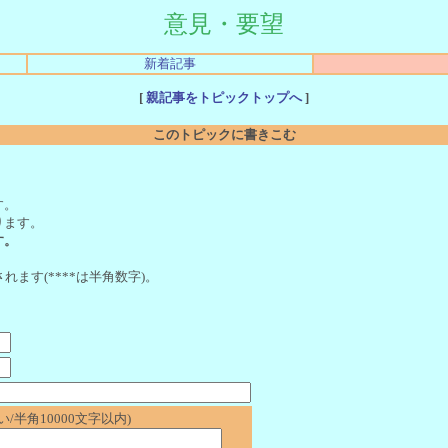
意見・要望
新着記事
[
親記事をトピックトップへ
]
このトピックに書きこむ
。
す。
ります。
す。
れます(****は半角数字)。
/半角10000文字以内)