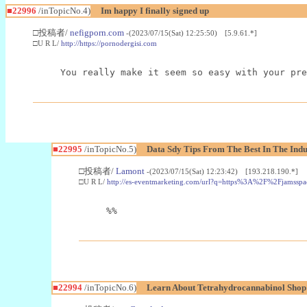
■22996
/inTopicNo.4)
Im happy I finally signed up
□投稿者/
nefigporn.com
-(2023/07/15(Sat) 12:25:50) [5.9.61.*]
□U R L/
http://https://pornodergisi.com
You really make it seem so easy with your pre
■22995
/inTopicNo.5)
Data Sdy Tips From The Best In The Indu
□投稿者/
Lamont
-(2023/07/15(Sat) 12:23:42) [193.218.190.*]
□U R L/
http://es-eventmarketing.com/url?q=https%3A%2F%2Fjamssp
%%
■22994
/inTopicNo.6)
Learn About Tetrahydrocannabinol Sho