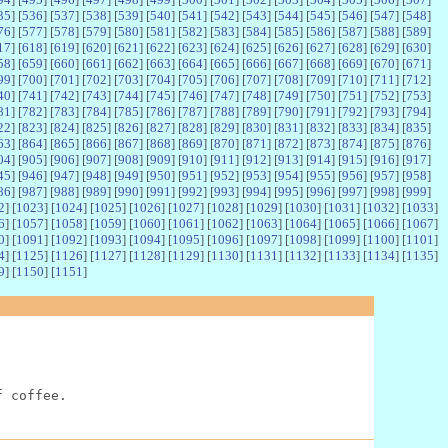
35
] [
536
] [
537
] [
538
] [
539
] [
540
] [
541
] [
542
] [
543
] [
544
] [
545
] [
546
] [
547
] [
548
]
76
] [
577
] [
578
] [
579
] [
580
] [
581
] [
582
] [
583
] [
584
] [
585
] [
586
] [
587
] [
588
] [
589
]
17
] [
618
] [
619
] [
620
] [
621
] [
622
] [
623
] [
624
] [
625
] [
626
] [
627
] [
628
] [
629
] [
630
]
58
] [
659
] [
660
] [
661
] [
662
] [
663
] [
664
] [
665
] [
666
] [
667
] [
668
] [
669
] [
670
] [
671
]
99
] [
700
] [
701
] [
702
] [
703
] [
704
] [
705
] [
706
] [
707
] [
708
] [
709
] [
710
] [
711
] [
712
]
40
] [
741
] [
742
] [
743
] [
744
] [
745
] [
746
] [
747
] [
748
] [
749
] [
750
] [
751
] [
752
] [
753
]
81
] [
782
] [
783
] [
784
] [
785
] [
786
] [
787
] [
788
] [
789
] [
790
] [
791
] [
792
] [
793
] [
794
]
22
] [
823
] [
824
] [
825
] [
826
] [
827
] [
828
] [
829
] [
830
] [
831
] [
832
] [
833
] [
834
] [
835
]
63
] [
864
] [
865
] [
866
] [
867
] [
868
] [
869
] [
870
] [
871
] [
872
] [
873
] [
874
] [
875
] [
876
]
04
] [
905
] [
906
] [
907
] [
908
] [
909
] [
910
] [
911
] [
912
] [
913
] [
914
] [
915
] [
916
] [
917
]
45
] [
946
] [
947
] [
948
] [
949
] [
950
] [
951
] [
952
] [
953
] [
954
] [
955
] [
956
] [
957
] [
958
]
86
] [
987
] [
988
] [
989
] [
990
] [
991
] [
992
] [
993
] [
994
] [
995
] [
996
] [
997
] [
998
] [
999
]
2
] [
1023
] [
1024
] [
1025
] [
1026
] [
1027
] [
1028
] [
1029
] [
1030
] [
1031
] [
1032
] [
1033
]
6
] [
1057
] [
1058
] [
1059
] [
1060
] [
1061
] [
1062
] [
1063
] [
1064
] [
1065
] [
1066
] [
1067
]
0
] [
1091
] [
1092
] [
1093
] [
1094
] [
1095
] [
1096
] [
1097
] [
1098
] [
1099
] [
1100
] [
1101
]
4
] [
1125
] [
1126
] [
1127
] [
1128
] [
1129
] [
1130
] [
1131
] [
1132
] [
1133
] [
1134
] [
1135
]
9
] [
1150
] [
1151
]
f coffee.