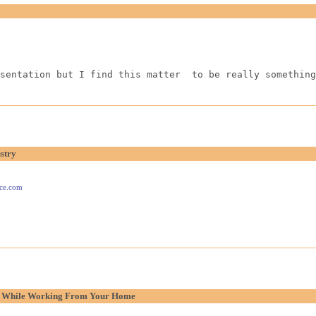
sentation but I find this matter  to be really something
stry
ace.com
p While Working From Your Home