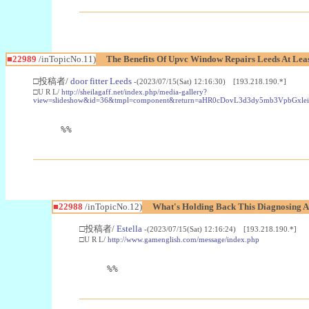
■22989
/inTopicNo.11)
The Benefits Of Upvc Window Repairs Leeds At Leas
□投稿者/
door fitter Leeds
-(2023/07/15(Sat) 12:16:30) [193.218.190.*]
□U R L/
http://sheilagaff.net/index.php/media-gallery?
view=slideshow&id=36&tmpl=component&return=aHR0cDovL3d3dy5mb3Vpb
%%
■22988
/inTopicNo.12)
What's Holding Back This Diagnosing A
□投稿者/
Estella
-(2023/07/15(Sat) 12:16:24) [193.218.190.*]
□U R L/
http://www.gamenglish.com/message/index.php
%%