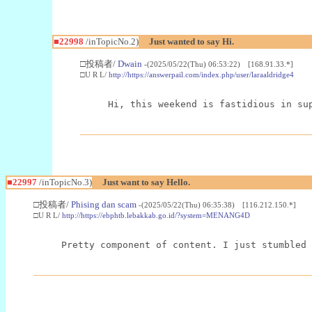
■22998
/inTopicNo.2)
Just wanted to say Hi.
□投稿者/
Dwain
-(2025/05/22(Thu) 06:53:22) [168.91.33.*]
□U R L/
http://https://answerpail.com/index.php/user/laraaldridge4
Hi, this weekend is fastidious in su
■22997
/inTopicNo.3)
Just want to say Hello.
□投稿者/
Phising dan scam
-(2025/05/22(Thu) 06:35:38) [116.212.150.*]
□U R L/
http://https://ebphtb.lebakkab.go.id/?system=MENANG4D
Pretty component of content. I just stumbled 