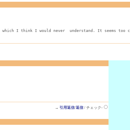
 which I think I would never  understand. It seems too c
→
引用返信
/
返信
/ チェック-