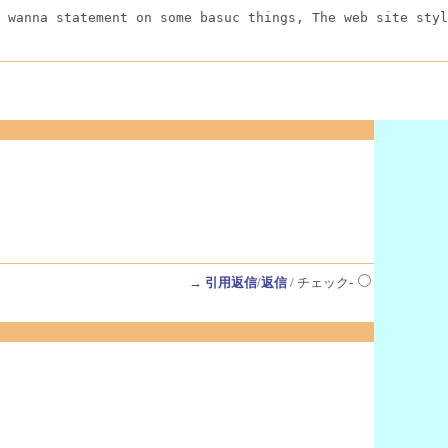
 wanna statement on some basuc things, The web site styl
→
引用返信
/
返信
/ チェック-