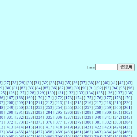
Pass/
6
] [
27
] [
28
] [
29
] [
30
] [
31
] [
32
] [
33
] [
34
] [
35
] [
36
] [
37
] [
38
] [
39
] [
40
] [
41
] [
42
] [
43
]
79
] [
80
] [
81
] [
82
] [
83
] [
84
] [
85
] [
86
] [
87
] [
88
] [
89
] [
90
] [
91
] [
92
] [
93
] [
94
] [
95
] [
96
]
125
] [
126
] [
127
] [
128
] [
129
] [
130
] [
131
] [
132
] [
133
] [
134
] [
135
] [
136
] [
137
] [
138
]
66
] [
167
] [
168
] [
169
] [
170
] [
171
] [
172
] [
173
] [
174
] [
175
] [
176
] [
177
] [
178
] [
179
]
07
] [
208
] [
209
] [
210
] [
211
] [
212
] [
213
] [
214
] [
215
] [
216
] [
217
] [
218
] [
219
] [
220
]
48
] [
249
] [
250
] [
251
] [
252
] [
253
] [
254
] [
255
] [
256
] [
257
] [
258
] [
259
] [
260
] [
261
]
89
] [
290
] [
291
] [
292
] [
293
] [
294
] [
295
] [
296
] [
297
] [
298
] [
299
] [
300
] [
301
] [
302
]
30
] [
331
] [
332
] [
333
] [
334
] [
335
] [
336
] [
337
] [
338
] [
339
] [
340
] [
341
] [
342
] [
343
]
71
] [
372
] [
373
] [
374
] [
375
] [
376
] [
377
] [
378
] [
379
] [
380
] [
381
] [
382
] [
383
] [
384
]
12
] [
413
] [
414
] [
415
] [
416
] [
417
] [
418
] [
419
] [
420
] [
421
] [
422
] [
423
] [
424
] [
425
]
53
] [
454
] [
455
] [
456
] [
457
] [
458
] [
459
] [
460
] [
461
] [
462
] [
463
] [
464
] [
465
] [
466
]
94
] [
495
] [
496
] [
497
] [
498
] [
499
] [
500
] [
501
] [
502
] [
503
] [
504
] [
505
] [
506
] [
507
]