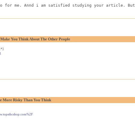
o for me. Annd i am satisfied studying your article. But
o Make You Think About The Other People
.*]
1
e More Risky Than You Think
www.topsthcshop.com%2F