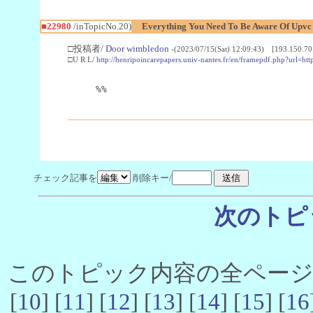
■22980
/inTopicNo.20)
Everything You Need To Be Aware Of Upv
□投稿者/
Door wimbledon
-(2023/07/15(Sat) 12:09:43) [193.150.70
□U R L/
http://henripoincarepapers.univ-nantes.fr/en/framepdf.php?url=ht
%%
チェック記事を
削除キー/
次のトピ
このトピック内容の全ページ数 
[
10
] [
11
] [
12
] [
13
] [
14
] [
15
] [
16