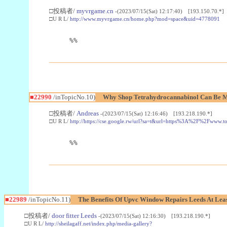
□投稿者/
myvrgame.cn
-(2023/07/15(Sat) 12:17:40) [193.150.70.*]
□U R L/
http://www.myvrgame.cn/home.php?mod=space&uid=4778091
%%
■22990
/inTopicNo.10)
Why Shop Tetrahydrocannabinol Can Be M
□投稿者/
Andreas
-(2023/07/15(Sat) 12:16:46) [193.218.190.*]
□U R L/
http://https://cse.google.rw/url?sa=t&url=https%3A%2F%2Fwww.
%%
■22989
/inTopicNo.11)
The Benefits Of Upvc Window Repairs Leeds At Leas
□投稿者/
door fitter Leeds
-(2023/07/15(Sat) 12:16:30) [193.218.190.*]
□U R L/
http://sheilagaff.net/index.php/media-gallery?