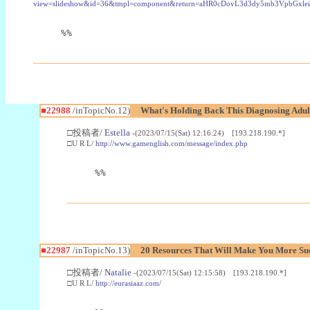
view=slideshow&id=36&tmpl=component&return=aHR0cDovL3d3dy5mb3Vpb
%%
■22988
/inTopicNo.12)
What's Holding Back This Diagnosing Adul
□投稿者/
Estella
-(2023/07/15(Sat) 12:16:24) [193.218.190.*]
□U R L/
http://www.gamenglish.com/message/index.php
%%
■22987
/inTopicNo.13)
20 Resources That Will Make You More Succ
□投稿者/
Natalie
-(2023/07/15(Sat) 12:15:58) [193.218.190.*]
□U R L/
http://eurasiaaz.com/