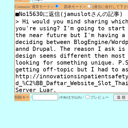
Comment/ 通常モード->
図表モード->
(適当に改行して下さい
削除キー
/
/
プレビュー
(半角8文字以内)