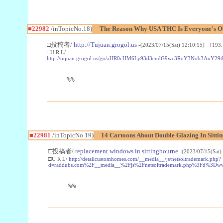
■22982
/inTopicNo.18)
The Reason Why USA THC Is Everyone's Ob
□投稿者/
http://Tujuan.grogol.us
-(2023/07/15(Sat) 12:10:15) [193.
□U R L/
http://tujuan.grogol.us/go/aHR0cHM6Ly93d3cudG9wc3RoY3Nob3A
%%
■22981
/inTopicNo.19)
14 Cartoons About Double Glazing In Sitti
□投稿者/
replacement windows in sittingbourne
-(2023/07/15(Sat)
□U R L/
http://detailcustomhomes.com/__media__/js/netsoltrademark.php?
d=raddubs.com%2F__media__%2Fjs%2Fnetsoltrademark.php%3Fd%3Dwww
%%