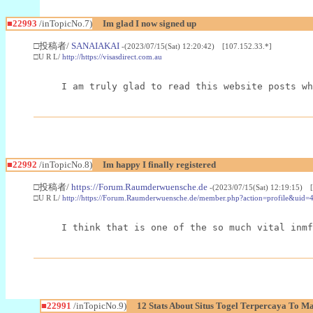
■22993
/inTopicNo.7)
Im glad I now signed up
□投稿者/
SANAIAKAI
-(2023/07/15(Sat) 12:20:42) [107.152.33.*]
□U R L/
http://https://visasdirect.com.au
I am truly glad to read this website posts wh
■22992
/inTopicNo.8)
Im happy I finally registered
□投稿者/
https://Forum.Raumderwuensche.de
-(2023/07/15(Sat) 12:19:15) 
□U R L/
http://https://Forum.Raumderwuensche.de/member.php?action=profile&uid=
I think that is one of the so much vital inmf
■22991
/inTopicNo.9)
12 Stats About Situs Togel Terpercaya To M