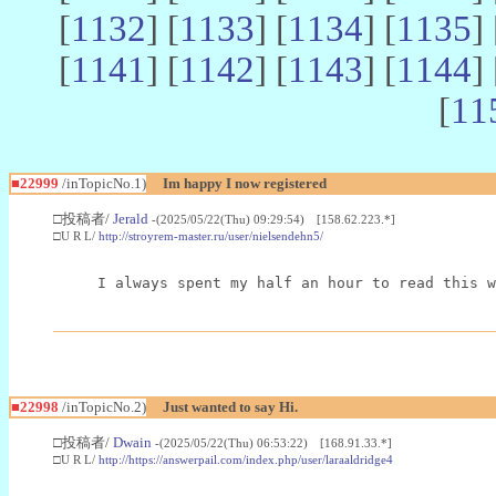
[
1132
] [
1133
] [
1134
] [
1135
] 
[
1141
] [
1142
] [
1143
] [
1144
] 
[
11
■22999
/inTopicNo.1)
Im happy I now registered
□投稿者/
Jerald
-(2025/05/22(Thu) 09:29:54) [158.62.223.*]
□U R L/
http://stroyrem-master.ru/user/nielsendehn5/
I always spent my half an hour to read this w
■22998
/inTopicNo.2)
Just wanted to say Hi.
□投稿者/
Dwain
-(2025/05/22(Thu) 06:53:22) [168.91.33.*]
□U R L/
http://https://answerpail.com/index.php/user/laraaldridge4