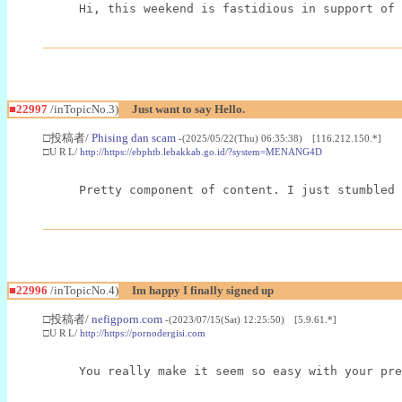
Hi, this weekend is fastidious in support of 
■22997
/inTopicNo.3)
Just want to say Hello.
□投稿者/
Phising dan scam
-(2025/05/22(Thu) 06:35:38) [116.212.150.*]
□U R L/
http://https://ebphtb.lebakkab.go.id/?system=MENANG4D
Pretty component of content. I just stumbled 
■22996
/inTopicNo.4)
Im happy I finally signed up
□投稿者/
nefigporn.com
-(2023/07/15(Sat) 12:25:50) [5.9.61.*]
□U R L/
http://https://pornodergisi.com
You really make it seem so easy with your pre