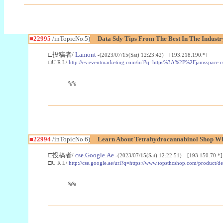
■22995
/inTopicNo.5)
Data Sdy Tips From The Best In The Industr
□投稿者/
Lamont
-(2023/07/15(Sat) 12:23:42) [193.218.190.*]
□U R L/
http://es-eventmarketing.com/url?q=https%3A%2F%2Fjamsspace.
%%
■22994
/inTopicNo.6)
Learn About Tetrahydrocannabinol Shop W
□投稿者/
cse.Google.Ae
-(2023/07/15(Sat) 12:22:51) [193.150.70.*]
□U R L/
http://cse.google.ae/url?q=https://www.topsthcshop.com/product/d
%%