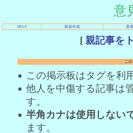
意
HELP
新規作成
新
[
親記事を
この
この掲示板はタグを利
他人を中傷する記事は
す。
半角カナは使用しない
ます。