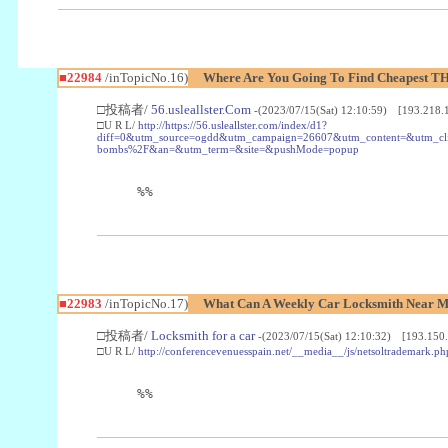
■22984
/inTopicNo.16)
Where Are You Going To Find Cheapest TH
□投稿者/
56.usleallster.Com
-(2023/07/15(Sat) 12:10:59) [193.218.
□U R L/
http://https://56.usleallster.com/index/d1?
diff=0&utm_source=ogdd&utm_campaign=26607&utm_content=&utm_cl
bombs%2F&an=&utm_term=&site=&pushMode=popup
%%
■22983
/inTopicNo.17)
What Can A Weekly Car Locksmith Near Me
□投稿者/
Locksmith for a car
-(2023/07/15(Sat) 12:10:32) [193.150.
□U R L/
http://conferencevenuesspain.net/__media__/js/netsoltrademark
%%