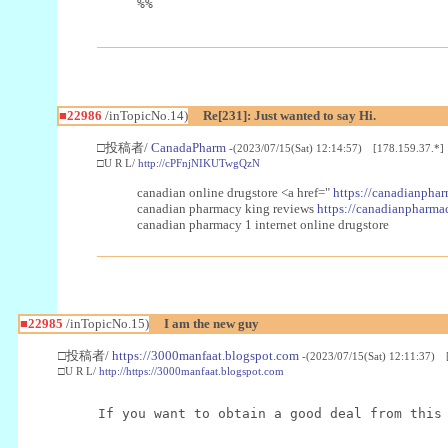
%%
■22986
/inTopicNo.14)
Re[231]: Just wanted to say Hi.
□投稿者/
CanadaPharm
-(2023/07/15(Sat) 12:14:57) [178.159.37.*]
□U R L/
http://cPFnjNIKUTwgQzN
canadian online drugstore <a href="
https://canadianphar
canadian pharmacy king reviews
https://canadianpharmac
canadian pharmacy 1 internet online drugstore
■22985
/inTopicNo.15)
I am the new guy
□投稿者/
https://3000manfaat.blogspot.com
-(2023/07/15(Sat) 12:11:37) 
□U R L/
http://https://3000manfaat.blogspot.com
If you want to obtain a good deal from this