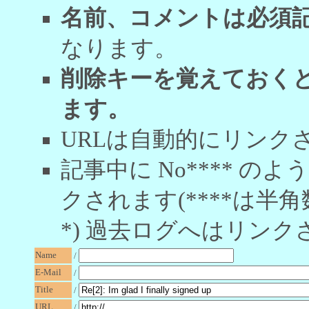
名前、コメントは必須
なります。
削除キーを覚えておく
ます。
URLは自動的にリンク
記事中に No**** 
クされます(****は半角
*) 過去ログへはリンク
Name
/
E-Mail
/
Title
/
URL
/