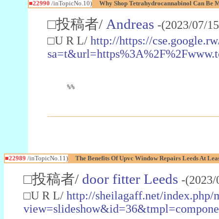
■22990
/inTopicNo.10)
Why Shop Tetrahydrocannabinol Can Be M
□投稿者/
Andreas
-(2023/07/15
□U R L/
http://https://cse.google.rw
sa=t&url=https%3A%2F%2Fwww.t
%%
■22989
/inTopicNo.11)
The Benefits Of Upvc Window Repairs Leeds At Leas
□投稿者/
door fitter Leeds
-(2023/
□U R L/
http://sheilagaff.net/index.php/
view=slideshow&id=36&tmpl=comp