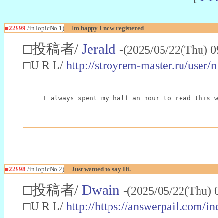
■22999
/inTopicNo.1)
Im happy I now registered
□投稿者/
Jerald
-(2025/05/22(Thu) 0
□U R L/
http://stroyrem-master.ru/user/
I always spent my half an hour to read this w
■22998
/inTopicNo.2)
Just wanted to say Hi.
□投稿者/
Dwain
-(2025/05/22(Thu) 
□U R L/
http://https://answerpail.com/i