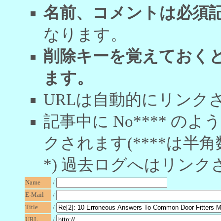
名前、コメントは必須
なります。
削除キーを覚えておく
ます。
URLは自動的にリンク
記事中に No**** 
クされます(****は半角
*) 過去ログへはリンク
Name
/
E-Mail
/
Title
/
URL
/