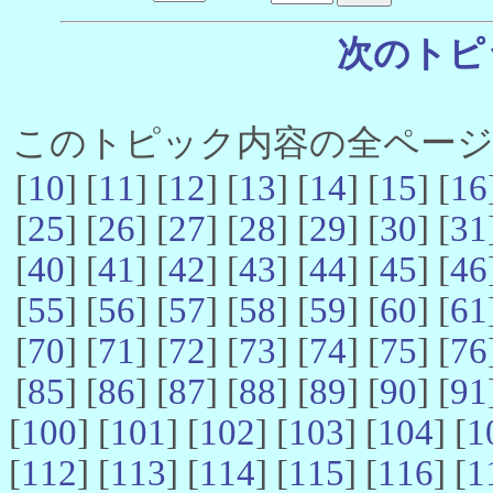
次のトピ
このトピック内容の全ページ数 
[
10
] [
11
] [
12
] [
13
] [
14
] [
15
] [
16
[
25
] [
26
] [
27
] [
28
] [
29
] [
30
] [
31
[
40
] [
41
] [
42
] [
43
] [
44
] [
45
] [
46
[
55
] [
56
] [
57
] [
58
] [
59
] [
60
] [
61
[
70
] [
71
] [
72
] [
73
] [
74
] [
75
] [
76
[
85
] [
86
] [
87
] [
88
] [
89
] [
90
] [
91
[
100
] [
101
] [
102
] [
103
] [
104
] [
1
[
112
] [
113
] [
114
] [
115
] [
116
] [
1