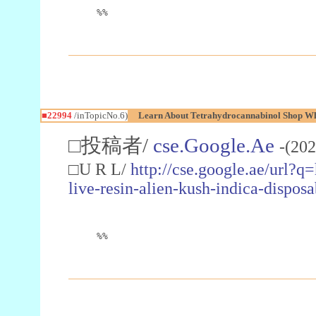
%%
■22994
/inTopicNo.6)
Learn About Tetrahydrocannabinol Shop W
□投稿者/
cse.Google.Ae
-(202
□U R L/
http://cse.google.ae/url?q
live-resin-alien-kush-indica-dispo
%%