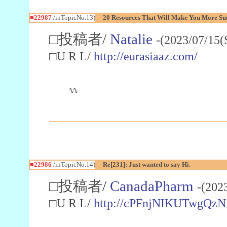
■22987
/inTopicNo.13)
20 Resources That Will Make You More Succ
□投稿者/
Natalie
-(2023/07/15(
□U R L/
http://eurasiaaz.com/
%%
■22986
/inTopicNo.14)
Re[231]: Just wanted to say Hi.
□投稿者/
CanadaPharm
-(202
□U R L/
http://cPFnjNIKUTwgQzN