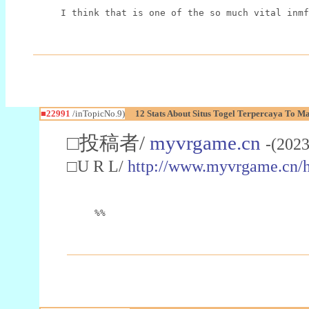
I think that is one of the so much vital inmf
■22991
/inTopicNo.9)
12 Stats About Situs Togel Terpercaya To M
□投稿者/
myvrgame.cn
-(2023
□U R L/
http://www.myvrgame.cn
%%