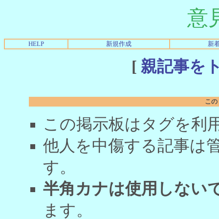
意
HELP
新規作成
新
[
親記事を
この
この掲示板はタグを利
他人を中傷する記事は
す。
半角カナは使用しない
ます。