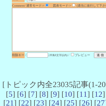
Comment/ 通常モード->
図表モード->
(適当に改行して下さい
削除キー
/
/
プレビュー
(半角8文字以内)
[トピック内全23035記事(1-20 
[
5
] [
6
] [
7
] [
8
] [
9
] [
10
] [
11
] [
12
]
[
21
] [
22
] [
23
] [
24
] [
25
] [
26
] [
27