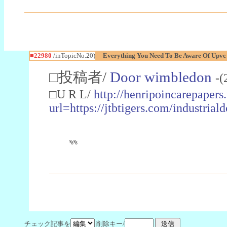
■22980
/inTopicNo.20)
Everything You Need To Be Aware Of Upv
□投稿者/
Door wimbledon
-(
□U R L/
http://henripoincarepapers
url=https://jtbtigers.com/industr
%%
チェック記事を
削除キー/