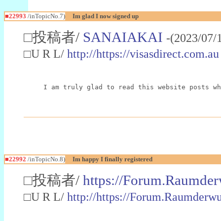
■22993
/inTopicNo.7)
Im glad I now signed up
□投稿者/
SANAIAKAI
-(2023/07/
□U R L/
http://https://visasdirect.com.au
I am truly glad to read this website posts wh
■22992
/inTopicNo.8)
Im happy I finally registered
□投稿者/
https://Forum.Raumder
□U R L/
http://https://Forum.Raumder