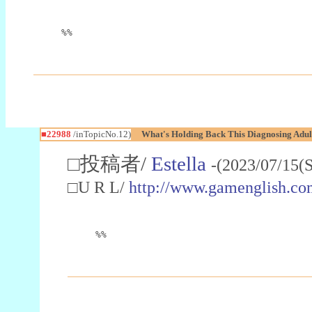
%%
■22988
/inTopicNo.12)
What's Holding Back This Diagnosing Adul
□投稿者/
Estella
-(2023/07/15(
□U R L/
http://www.gamenglish.co
%%