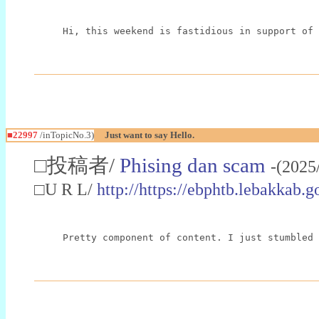
Hi, this weekend is fastidious in support of 
■22997
/inTopicNo.3)
Just want to say Hello.
□投稿者/
Phising dan scam
-(2025
□U R L/
http://https://ebphtb.lebakk
Pretty component of content. I just stumbled 