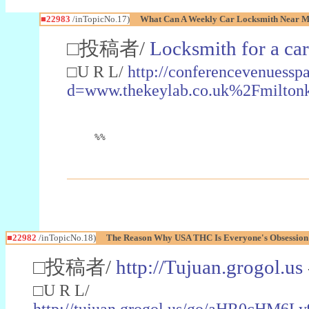
■22983
/inTopicNo.17)
What Can A Weekly Car Locksmith Near Me
□投稿者/
Locksmith for a car
□U R L/
http://conferencevenuessp
d=www.thekeylab.co.uk%2Fmiltonk
%%
■22982
/inTopicNo.18)
The Reason Why USA THC Is Everyone's Obsession
□投稿者/
http://Tujuan.grogol.us
□U R L/
http://tujuan.grogol.us/go/aHR0