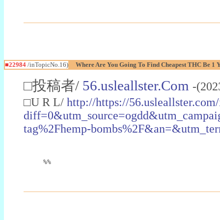
■22984
/inTopicNo.16)
Where Are You Going To Find Cheapest THC Be 1 
□投稿者/
56.usleallster.Com
-(202
□U R L/
http://https://56.usleallster.com
diff=0&utm_source=ogdd&utm_campai
tag%2Fhemp-bombs%2F&an=&utm_ter
%%