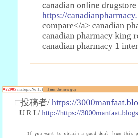
canadian online drugstore
https://canadianpharmacy.
compare</a> canadian pha
canadian pharmacy king 
canadian pharmacy 1 inter
■22985
/inTopicNo.15)
I am the new guy
□投稿者/
https://3000manfaat.bl
□U R L/
http://https://3000manfaat.blog
If you want to obtain a good deal from this p