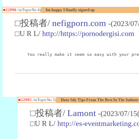
■22996
/inTopicNo.4)
Im happy I finally signed up
□投稿者/
nefigporn.com
-(2023/07
□U R L/
http://https://pornodergisi.com
You really make it seem so easy with your pre
■22995
/inTopicNo.5)
Data Sdy Tips From The Best In The Industr
□投稿者/
Lamont
-(2023/07/15
□U R L/
http://es-eventmarketin