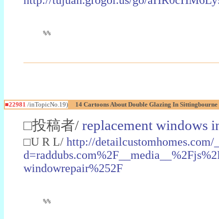
%%
■22981
/inTopicNo.19)
14 Cartoons About Double Glazing In Sittingbourne
□投稿者/
replacement windows in
□U R L/
http://detailcustomhomes.com/
d=raddubs.com%2F__media__%2Fjs%2Fn
windowrepair%252F
%%