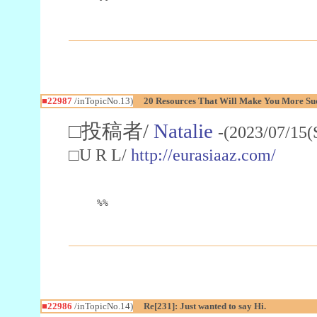
■22987
/inTopicNo.13)
20 Resources That Will Make You More Succ
□投稿者/
Natalie
-(2023/07/15(
□U R L/
http://eurasiaaz.com/
%%
■22986
/inTopicNo.14)
Re[231]: Just wanted to say Hi.