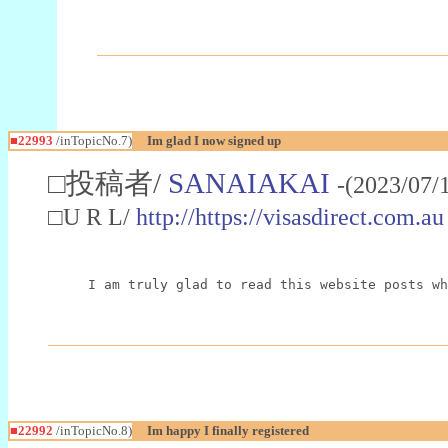
■22993
/inTopicNo.7)
Im glad I now signed up
□投稿者/
SANAIAKAI
-(2023/07/
□U R L/
http://https://visasdirect.com.au
I am truly glad to read this website posts wh
■22992
/inTopicNo.8)
Im happy I finally registered