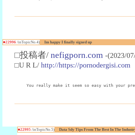
■22996
/inTopicNo.4)
Im happy I finally signed up
□投稿者/
nefigporn.com
-(2023/07
□U R L/
http://https://pornodergisi.com
You really make it seem so easy with your pre
■22995
/inTopicNo.5)
Data Sdy Tips From The Best In The Industr