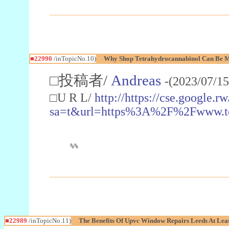
■22990
/inTopicNo.10)
Why Shop Tetrahydrocannabinol Can Be M
□投稿者/
Andreas
-(2023/07/15
□U R L/
http://https://cse.google.rw
sa=t&url=https%3A%2F%2Fwww.t
%%
■22989
/inTopicNo.11)
The Benefits Of Upvc Window Repairs Leeds At Leas