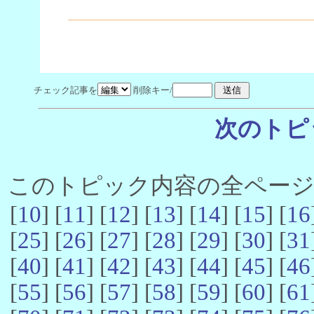
チェック記事を
削除キー/
次のトピ
このトピック内容の全ページ数 
[
10
] [
11
] [
12
] [
13
] [
14
] [
15
] [
16
[
25
] [
26
] [
27
] [
28
] [
29
] [
30
] [
31
[
40
] [
41
] [
42
] [
43
] [
44
] [
45
] [
46
[
55
] [
56
] [
57
] [
58
] [
59
] [
60
] [
61