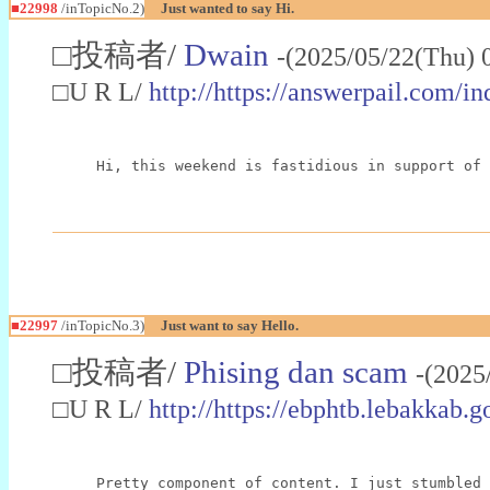
■22998
/inTopicNo.2)
Just wanted to say Hi.
□投稿者/
Dwain
-(2025/05/22(Thu) 
□U R L/
http://https://answerpail.com/i
Hi, this weekend is fastidious in support of 
■22997
/inTopicNo.3)
Just want to say Hello.
□投稿者/
Phising dan scam
-(2025
□U R L/
http://https://ebphtb.lebakk
Pretty component of content. I just stumbled 