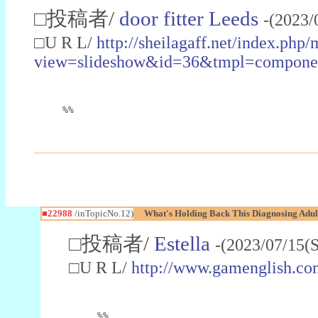
□投稿者/
door fitter Leeds
-(2023/
□U R L/
http://sheilagaff.net/index.php/
view=slideshow&id=36&tmpl=comp
%%
■22988
/inTopicNo.12)
What's Holding Back This Diagnosing Adul
□投稿者/
Estella
-(2023/07/15(
□U R L/
http://www.gamenglish.co
%%