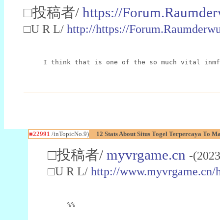
□投稿者/
https://Forum.Raumder
□U R L/
http://https://Forum.Raumder
I think that is one of the so much vital inmf
■22991
/inTopicNo.9)
12 Stats About Situs Togel Terpercaya To M
□投稿者/
myvrgame.cn
-(2023
□U R L/
http://www.myvrgame.cn
%%