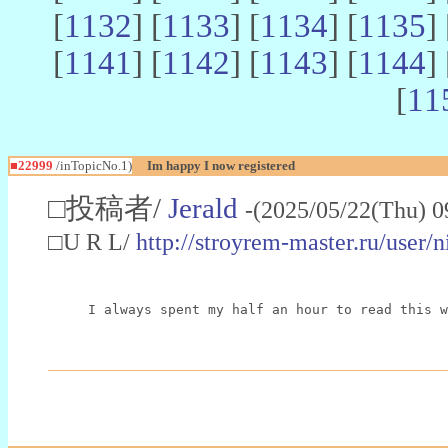
[
1132
] [
1133
] [
1134
] [
1135
] 
[
1141
] [
1142
] [
1143
] [
1144
] 
[
11
■22999
/inTopicNo.1)
Im happy I now registered
□投稿者/
Jerald
-(2025/05/22(Thu) 0
□U R L/
http://stroyrem-master.ru/user/
I always spent my half an hour to read this w