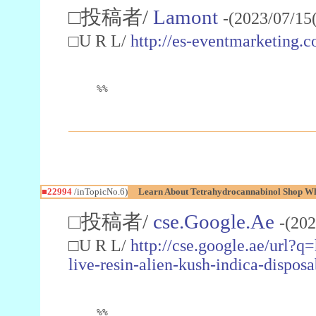
□投稿者/
Lamont
-(2023/07/15
□U R L/
http://es-eventmarketin
%%
■22994
/inTopicNo.6)
Learn About Tetrahydrocannabinol Shop W
□投稿者/
cse.Google.Ae
-(202
□U R L/
http://cse.google.ae/url?q
live-resin-alien-kush-indica-dispo
%%