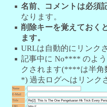
名前、コメントは必須
なります。
削除キーを覚えておく
ます。
URLは自動的にリンク
記事中に No**** 
クされます(****は半角
*) 過去ログへはリンク
Name
/
E-Mail
/
Title
/
URL
/