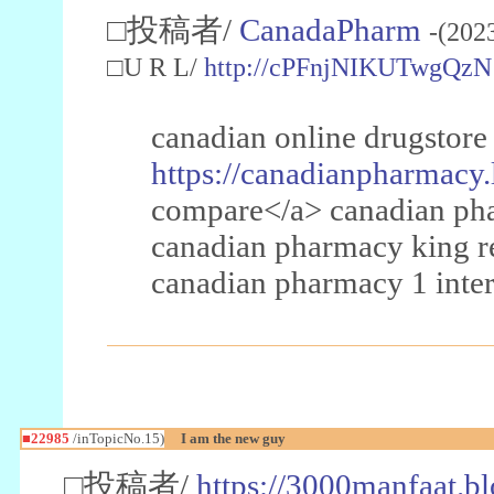
□投稿者/
CanadaPharm
-(202
□U R L/
http://cPFnjNIKUTwgQzN
canadian online drugstore
https://canadianpharmacy.
compare</a> canadian pha
canadian pharmacy king 
canadian pharmacy 1 inter
■22985
/inTopicNo.15)
I am the new guy
□投稿者/
https://3000manfaat.b