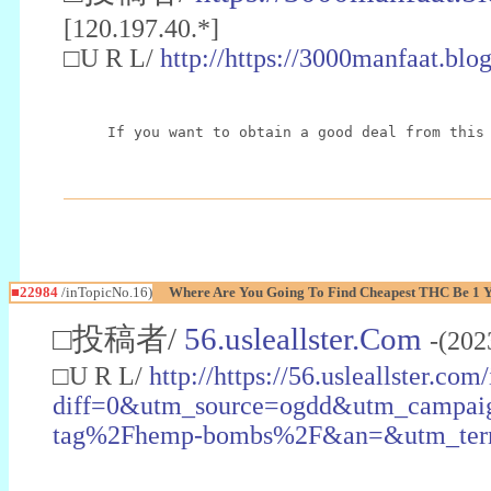
[120.197.40.*]
□U R L/
http://https://3000manfaat.blo
If you want to obtain a good deal from this
■22984
/inTopicNo.16)
Where Are You Going To Find Cheapest THC Be 1 
□投稿者/
56.usleallster.Com
-(202
□U R L/
http://https://56.usleallster.com
diff=0&utm_source=ogdd&utm_campai
tag%2Fhemp-bombs%2F&an=&utm_ter