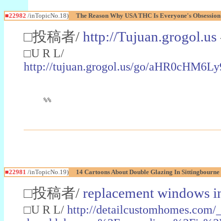
■22982
/inTopicNo.18)
The Reason Why USA THC Is Everyone's Obsession
□投稿者/
http://Tujuan.grogol.us
□U R L/
http://tujuan.grogol.us/go/aHR0
%%
■22981
/inTopicNo.19)
14 Cartoons About Double Glazing In Sittingbourne
□投稿者/
replacement windows in
□U R L/
http://detailcustomhomes.com/