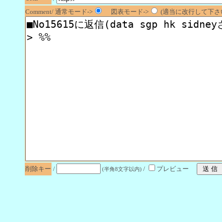
Comment/ 通常モード->
図表モード->
(適当に改行して下さい
削除キー
/
/
プレビュー
(半角8文字以内)