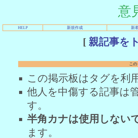
意
HELP
新規作成
新
[
親記事を
この
この掲示板はタグを利
他人を中傷する記事は
す。
半角カナは使用しない
ます。