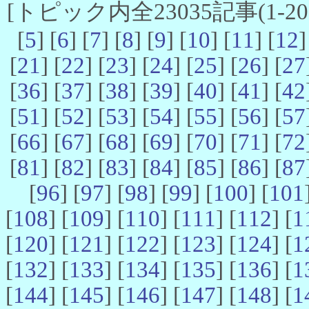
[トピック内全23035記事(1-20 
[
5
] [
6
] [
7
] [
8
] [
9
] [
10
] [
11
] [
12
]
[
21
] [
22
] [
23
] [
24
] [
25
] [
26
] [
27
[
36
] [
37
] [
38
] [
39
] [
40
] [
41
] [
42
[
51
] [
52
] [
53
] [
54
] [
55
] [
56
] [
57
[
66
] [
67
] [
68
] [
69
] [
70
] [
71
] [
72
[
81
] [
82
] [
83
] [
84
] [
85
] [
86
] [
87
[
96
] [
97
] [
98
] [
99
] [
100
] [
101
[
108
] [
109
] [
110
] [
111
] [
112
] [
1
[
120
] [
121
] [
122
] [
123
] [
124
] [
1
[
132
] [
133
] [
134
] [
135
] [
136
] [
1
[
144
] [
145
] [
146
] [
147
] [
148
] [
1