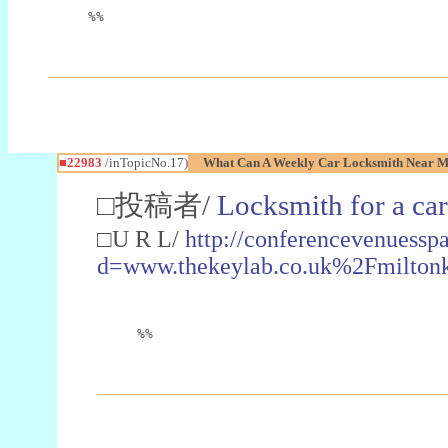
%%
■22983
/inTopicNo.17)
What Can A Weekly Car Locksmith Near Me
□投稿者/
Locksmith for a car
□U R L/
http://conferencevenuessp
d=www.thekeylab.co.uk%2Fmiltonk
%%