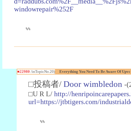
d=raddubs.com%2F__media__%2Fjs%2Fn
windowrepair%252F
%%
■22980
/inTopicNo.20)
Everything You Need To Be Aware Of Upv
□投稿者/
Door wimbledon
-(
□U R L/
http://henripoincarepapers
url=https://jtbtigers.com/industr
%%